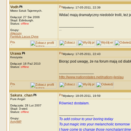
Vodh
Wysłany: 17-05-2011, 22:39
Mistrz Sztuk Tajemnych.
Widać mają dramatyczny niedobór trolli, też je
Dołączył: 27 Sie 2006
Skąd: Edinburgh.
Status:
offline
_________________
...
Grupy:
Alijenoty
Fanklub Lacus Clyne
Urawa
Wysłany: 17-05-2011, 22:43
Keszysta
Biorąc pod uwagę, że na forum mają od diabła
Dołączył: 16 Paź 2010
Status:
offline
_________________
http://www.nationstates.net/nation=leslau
Sakura_chan
Wysłany: 18-05-2011, 19:59
Pure Angel
Również dostałam.
Dołączyła: 28 Lut 2007
Skąd: 3-wieś
Status:
offline
_________________
Grupy:
To add colour to your boring today
AntyWiP
To put magic into your melancholic tomorrow
I have come to change those nonchalant time