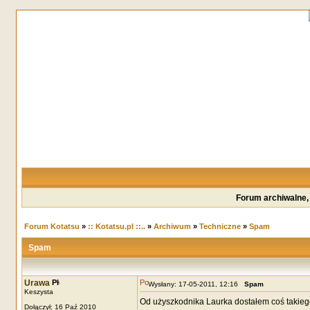
Forum archiwalne,
Forum Kotatsu
»
:: Kotatsu.pl ::..
»
Archiwum
»
Techniczne
»
Spam
Spam
Urawa
Wysłany: 17-05-2011, 12:16
Spam
Keszysta
Od użyszkodnika Laurka dostałem coś takieg
Dołączył: 16 Paź 2010