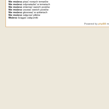
Nie możesz
pisać nowych tematów
Nie możesz
odpowiadać w tematach
Nie możesz
zmieniać swoich postów
Nie możesz
usuwać swoich postów
Nie możesz
głosować w ankietach
Nie możesz
załączać plików
Możesz
ściągać załączniki
Powered by
phpBB
mo