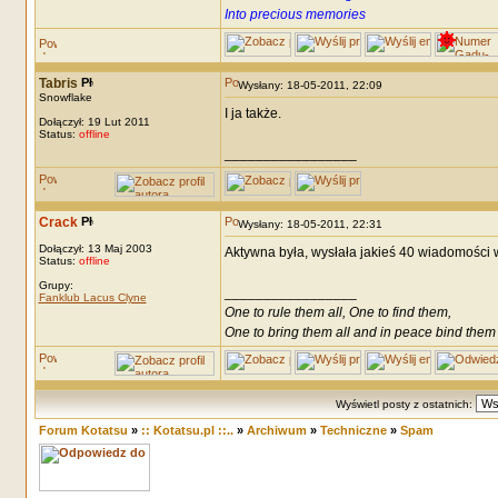
Into precious memories
Tabris
Wysłany: 18-05-2011, 22:09
Snowflake
I ja także.
Dołączył: 19 Lut 2011
Status:
offline
_________________
Crack
Wysłany: 18-05-2011, 22:31
Dołączył: 13 Maj 2003
Aktywna była, wysłała jakieś 40 wiadomości w
Status:
offline
Grupy:
_________________
Fanklub Lacus Clyne
One to rule them all, One to find them,
One to bring them all and in peace bind them
Wyświetl posty z ostatnich:
Forum Kotatsu
»
:: Kotatsu.pl ::..
»
Archiwum
»
Techniczne
»
Spam