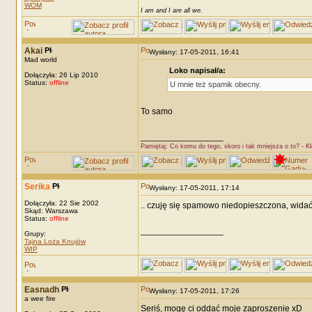
WOM
I am and I are all we.
Akai
Wysłany: 17-05-2011, 16:41
Mad world
Loko napisał/a:
Dołączyła: 26 Lip 2010
Status:
offline
U mnie też spamik obecny.
To samo
_________________
Pamiętaj: Co komu do tego, skoro i tak mniejsza o to? - K
Serika
Wysłany: 17-05-2011, 17:14
Dołączyła: 22 Sie 2002
.. czuję się spamowo niedopieszczona, widać n
Skąd: Warszawa
Status:
offline
_________________
Grupy:
Tajna Loża Knujów
WIP
Easnadh
Wysłany: 17-05-2011, 17:26
a wee fire
Seriś, mogę ci oddać moje zaproszenie xD