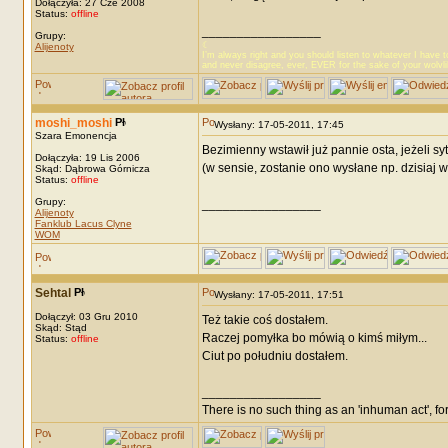
Dołączyła: 27 Cze 2008
Status:
offline
_________________
Grupy:
☾
Alijenoty
I’m always right and you should listen to whatever I have t
and never disagree, ever, EVER for the sake of your wolvl
moshi_moshi
Wysłany: 17-05-2011, 17:45
Szara Emonencja
Bezimienny wstawił już pannie osta, jeżeli s
Dołączyła: 19 Lis 2006
(w sensie, zostanie ono wysłane np. dzisiaj
Skąd: Dąbrowa Górnicza
Status:
offline
Grupy:
_________________
Alijenoty
Fanklub Lacus Clyne
WOM
Sehtal
Wysłany: 17-05-2011, 17:51
Dołączył: 03 Gru 2010
Też takie coś dostałem.
Skąd: Stąd
Raczej pomyłka bo mówią o kimś miłym...
Status:
offline
Ciut po południu dostałem.
_________________
There is no such thing as an 'inhuman act', for