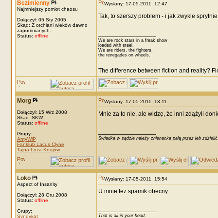
Bezimienny
Wysłany: 17-05-2011, 12:47
Najmniejszy pomiot chaosu
Tak, to szerszy problem - i jak zwykle spryt
Dołączył: 05 Sty 2005
Skąd: Z otchłani wieków dawno
zapomnianych.
_________________
Status:
offline
We are rock stars in a freak show
loaded with steel.
We are riders, the fighters,
the renegades on wheels.
The difference between fiction and reality? F
Morg
Wysłany: 17-05-2011, 13:11
Dołączył: 15 Wrz 2008
Mnie za to nie, ale widzę, że inni zdążyli doni
Skąd: SKW
Status:
offline
_________________
Grupy:
Świadka w sądzie należy znienacka pałą przez łeb zdzielić
AntyWiP
Fanklub Lacus Clyne
Tajna Loża Knujów
Loko
Wysłany: 17-05-2011, 15:54
Aspect of Insanity
U mnie też spamik obecny.
Dołączył: 28 Gru 2008
Status:
offline
_________________
Grupy:
That is all in your head.
Syndykat