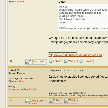
Status:
offline
Cytat:
Witaj ;)
Jestes kims milym i fajnym, a takich osob
Jezeli masz ochote to dolacz do nas;
w-krainie-elfow. com
Cieplutko pozdrawiam
Laura
BTW Na naszym forum jest tak duzo temat
Wygląda mi to na pospolity spam reklamowy. K
...swoją droga, nie wiedzą biedacy, kogo zap
_________________
http://www.nationstates.net/nation=leslau
Slova
Wysłany: 17-05-2011, 12:45
Panzer Panzer~
Ja się chętnie przejdę i pokarzę się od "lepsze
Dołączył: 15 Gru 2007
Spammmmm.
Status:
offline
Grupy:
Samotnia złośliwych Trolli
_________________
Mam przywilej [nie] być Człowiekiem
But nvidia cards don't melt, they just melt everything withi