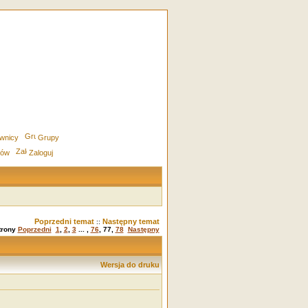
wnicy
Grupy
rów
Zaloguj
Poprzedni temat
Następny temat
::
strony
Poprzedni
1
,
2
,
3
... ,
76
,
77
,
78
Następny
Wersja do druku