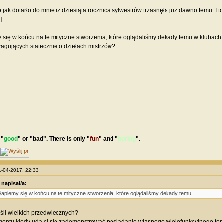
 jak dotarło do mnie iż dziesiąta rocznica sylwestrów trzasnęła już dawno temu. I t
]
 się w końcu na te mityczne stworzenia, które oglądaliśmy dekady temu w klubach
agujących statecznie o dziełach mistrzów?
________
 "
good
" or "
bad
". There is only "
fun
" and "
boring
".
11-04-2017, 22:33
napisał/a:
łapiemy się w końcu na te mityczne stworzenia, które oglądaliśmy dekady temu
li wielkich przedwiecznych?
entu kiedy uda ci się zademonstrować posiadanie własnego wielofunkcyjnego ten