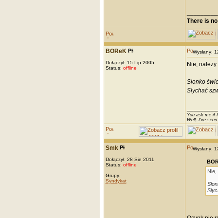
_________
There is no
BOReK
Wysłany: 
Dołączył: 15 Lip 2005
Nie, należy
Status:
offline
Słonko świe
Słychać szw
_________
You ask me if I
Well, I've seen
Smk
Wysłany: 
Dołączył: 28 Sie 2011
BOR
Status:
offline
Nie,
Grupy:
Syndykat
Słon
Słyc