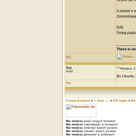
Ocynk nie r
A szwed o w
Zamordowani
Edit:
Śnieg pada 
_________
There is no
Tux
Wysłany: 
Gość
Bo Ubuntu 1
Forum Kotatsu
»
:: Inne ::..
»
Off-topic
»
Bo 
Nie możesz
pisać nowych tematów
Nie możesz
odpowiadać w tematach
Nie możesz
zmieniać swoich postów
Nie możesz
usuwać swoich postów
Nie możesz
głosować w ankietach