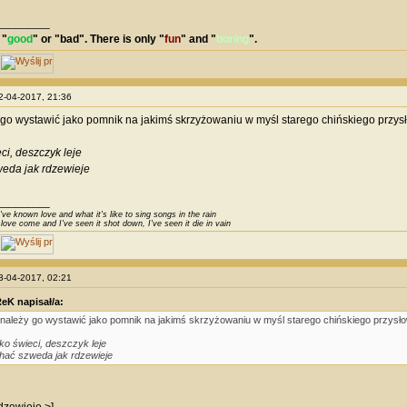
________
 "
good
" or "
bad
". There is only "
fun
" and "
boring
".
12-04-2017, 21:36
 go wystawić jako pomnik na jakimś skrzyżowaniu w myśl starego chińskiego przys
ci, deszczyk leje
eda jak rdzewieje
________
've known love and what it's like to sing songs in the rain
 love come and I've seen it shot down, I've seen it die in vain
13-04-2017, 02:21
eK napisał/a:
 należy go wystawić jako pomnik na jakimś skrzyżowaniu w myśl starego chińskiego przysło
ko świeci, deszczyk leje
hać szweda jak rdzewieje