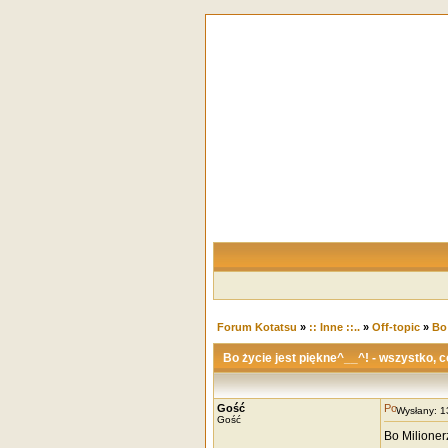
Forum Kotatsu
»
:: Inne ::..
»
Off-topic
»
Bo 
Bo życie jest piękne^__^! - wszystko, c
Gość
Wysłany: 
Gość
Bo Milioner