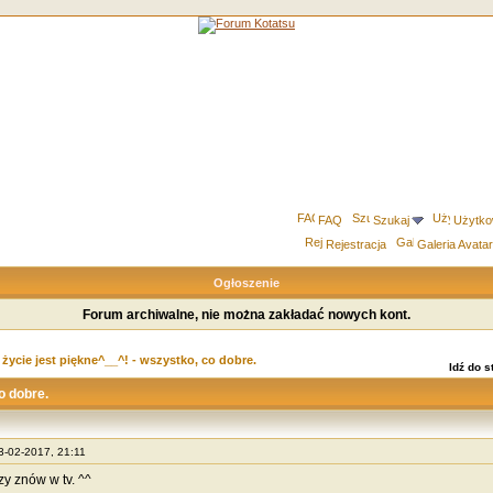
FAQ
Szukaj
Użytko
Rejestracja
Galeria Avata
Ogłoszenie
Forum archiwalne, nie można zakładać nowych kont.
życie jest piękne^__^! - wszystko, co dobre.
Idź do 
o dobre.
13-02-2017, 21:11
zy znów w tv. ^^