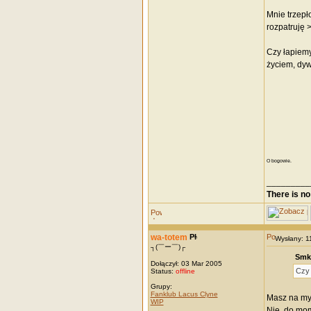
Mnie trzepło
rozpatruję >
Czy łapiemy
życiem, dyw
O bogowie.
_________
There is no
wa-totem
Wysłany: 
┐(￣ー￣)┌
Smk 
Dołączył: 03 Mar 2005
Czy 
Status:
offline
Grupy:
Fanklub Lacus Clyne
Masz na myś
WIP
Nie, do mom