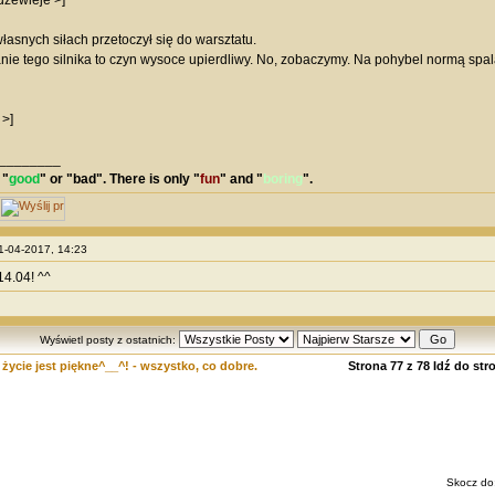
dzewieje >]
łasnych siłach przetoczył się do warsztatu.
e tego silnika to czyn wysoce upierdliwy. No, zobaczymy. Na pohybel normą spal
>]
________
 "
good
" or "
bad
". There is only "
fun
" and "
boring
".
21-04-2017, 14:23
4.04! ^^
Wyświetl posty z ostatnich:
życie jest piękne^__^! - wszystko, co dobre.
Strona
77
z
78
Idź do str
Skocz do