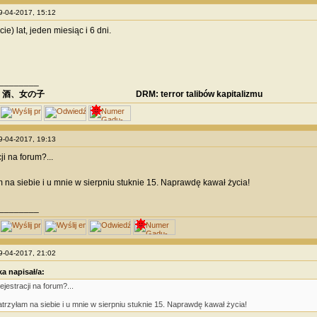
09-04-2017, 15:12
e) lat, jeden miesiąc i 6 dni.
________
、酒、女の子 DRM: terror talibów kapitalizmu
09-04-2017, 19:13
ji na forum?...
 na siebie i u mnie w sierpniu stuknie 15. Naprawdę kawał życia!
________
09-04-2017, 21:02
ka napisał/a:
ejestracji na forum?...
trzyłam na siebie i u mnie w sierpniu stuknie 15. Naprawdę kawał życia!