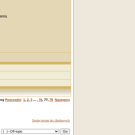
ania.
ony
Poprzedni
1
,
2
,
3
... ,
76
,
77
,
78
Następny
Dodaj temat do Ulubionych
: