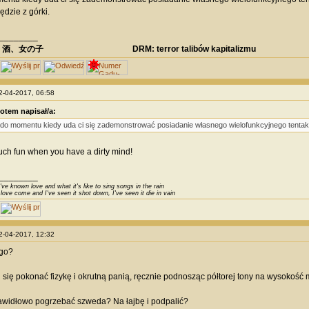
ędzie z górki.
________
、酒、女の子 DRM: terror talibów kapitalizmu
12-04-2017, 06:58
otem napisał/a:
 do momentu kiedy uda ci się zademonstrować posiadanie własnego wielofunkcyjnego tentak
much fun when you have a dirty mind!
________
've known love and what it's like to sing songs in the rain
 love come and I've seen it shot down, I've seen it die in vain
12-04-2017, 12:32
ego?
 się pokonać fizykę i okrutną panią, ręcznie podnosząc półtorej tony na wysokość 
rawidłowo pogrzebać szweda? Na łajbę i podpalić?