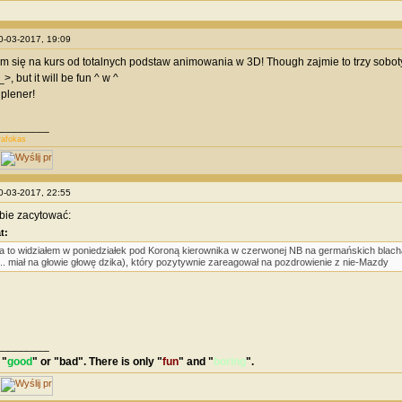
10-03-2017, 19:09
m się na kurs od totalnych podstaw animowania w 3D! Though zajmie to trzy soboty i
, but it will be fun ^ w ^
 plener!
________
afokas
10-03-2017, 22:55
bie zacytować:
t:
a to widziałem w poniedziałek pod Koroną kierownika w czerwonej NB na germańskich blac
... miał na głowie głowę dzika), który pozytywnie zareagował na pozdrowienie z nie-Mazdy
________
 "
good
" or "
bad
". There is only "
fun
" and "
boring
".