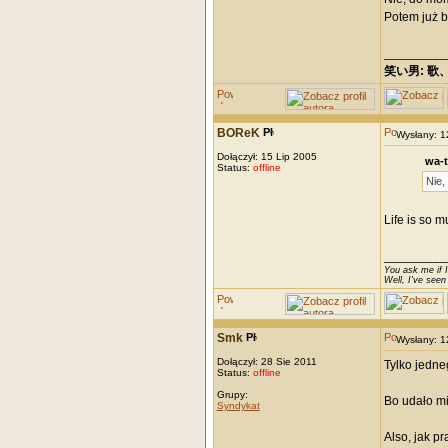
Potem już b
_________
笑い男: 歌
BOReK
Wysłany: 
Dołączył: 15 Lip 2005
wa-t
Status:
offline
Nie,
Life is so 
_________
You ask me if I
Well, I've seen
Smk
Wysłany: 
Dołączył: 28 Sie 2011
Tylko jedn
Status:
offline
Grupy:
Bo udało mi
Syndykat
Also, jak p