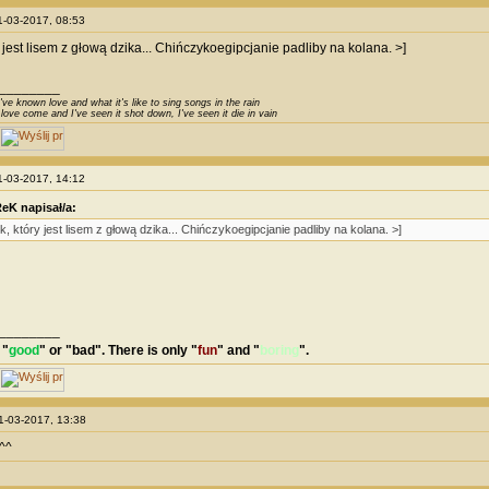
11-03-2017, 08:53
 jest lisem z głową dzika... Chińczykoegipcjanie padliby na kolana. >]
________
've known love and what it's like to sing songs in the rain
 love come and I've seen it shot down, I've seen it die in vain
11-03-2017, 14:12
eK napisał/a:
, który jest lisem z głową dzika... Chińczykoegipcjanie padliby na kolana. >]
________
 "
good
" or "
bad
". There is only "
fun
" and "
boring
".
21-03-2017, 13:38
^^