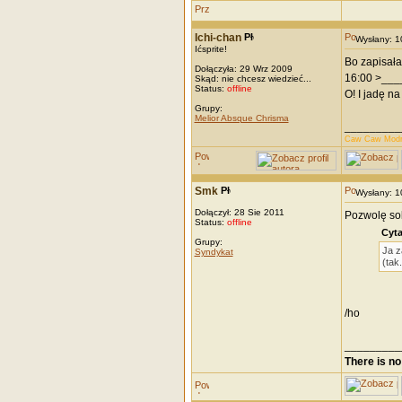
Ichi-chan
Wysłany: 
Ićsprite!
Bo zapisała
Dołączyła: 29 Wrz 2009
16:00 >____>
Skąd: nie chcesz wiedzieć...
Status:
offline
O! I jadę na
Grupy:
Melior Absque Chrisma
_________
Caw Caw Modr
Smk
Wysłany: 
Dołączył: 28 Sie 2011
Pozwolę so
Status:
offline
Cyta
Grupy:
Ja z
Syndykat
(tak
/ho
_________
There is no