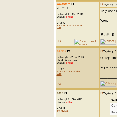
wa-totem
Wysłany: 
┐(￣ー￣)┌
12 (dwanaści
Dołączył: 03 Mar 2005
Status:
offline
Wow.
Grupy:
Fanklub Lacus Clyne
WIP
_________
笑い男: 歌
Serika
Wysłany: 
Dołączyła: 22 Sie 2002
Od rejestrac
Skąd: Warszawa
Status:
offline
Popatrzyłam
Grupy:
Tajna Loża Knujów
WIP
_________
Smk
Wysłany: 
Dołączył: 28 Sie 2011
Seri
Status:
offline
Od r
Grupy:
Syndykat
Popa