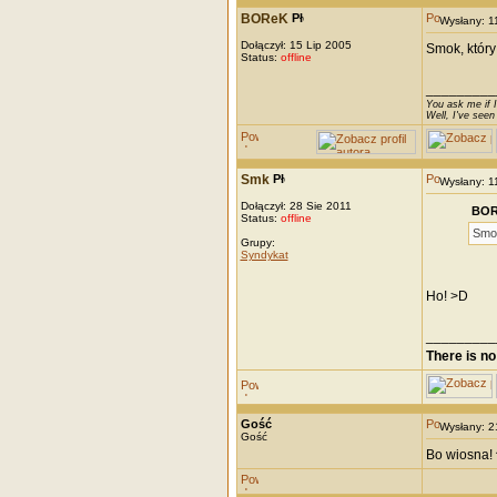
BOReK
Wysłany: 
Dołączył: 15 Lip 2005
Smok, który
Status:
offline
_________
You ask me if I
Well, I've seen
Smk
Wysłany: 
Dołączył: 28 Sie 2011
BOR
Status:
offline
Smok
Grupy:
Syndykat
Ho! >D
_________
There is no
Gość
Wysłany: 
Gość
Bo wiosna! 