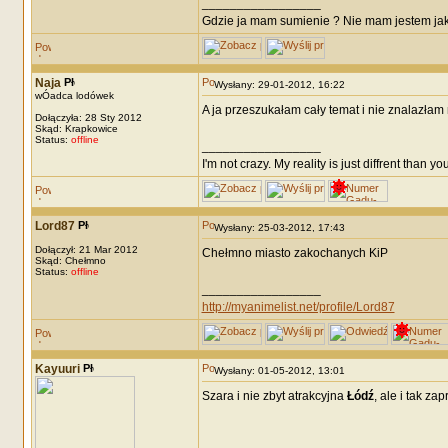
_________________
Gdzie ja mam sumienie ? Nie mam jestem ja
Naja
Wysłany: 29-01-2012, 16:22
wÓadca lodówek
A ja przeszukałam cały temat i nie znalazłam 
Dołączyła: 28 Sty 2012
Skąd: Krapkowice
Status:
offline
_________________
I'm not crazy. My reality is just diffrent than you
Lord87
Wysłany: 25-03-2012, 17:43
Dołączył: 21 Mar 2012
Chełmno miasto zakochanych KiP
Skąd: Chełmno
Status:
offline
_________________
http://myanimelist.net/profile/Lord87
Kayuuri
Wysłany: 01-05-2012, 13:01
Szara i nie zbyt atrakcyjna
Łódź
, ale i tak za