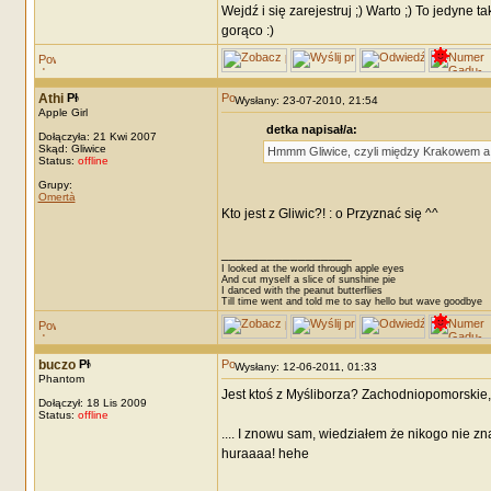
Wejdź i się zarejestruj ;) Warto ;) To jedyne
gorąco :)
Athi
Wysłany: 23-07-2010, 21:54
Apple Girl
detka napisał/a:
Dołączyła: 21 Kwi 2007
Skąd: Gliwice
Hmmm Gliwice, czyli między Krakowem a
Status:
offline
Grupy:
Omertà
Kto jest z Gliwic?! : o Przyznać się ^^
_________________
I looked at the world through apple eyes
And cut myself a slice of sunshine pie
I danced with the peanut butterflies
Till time went and told me to say hello but wave goodbye
buczo
Wysłany: 12-06-2011, 01:33
Phantom
Jest ktoś z Myśliborza? Zachodniopomorskie, 
Dołączył: 18 Lis 2009
Status:
offline
.... I znowu sam, wiedziałem że nikogo nie zn
huraaaa! hehe