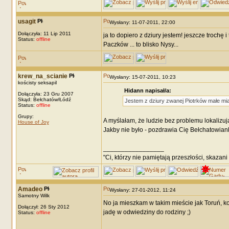
usagit
Wysłany: 11-07-2011, 22:00
Dołączyła: 11 Lip 2011
ja to dopiero z dziury jestem! jeszcze trochę i
Status:
offline
Paczków ... to blisko Nysy...
krew_na_scianie
Wysłany: 15-07-2011, 10:23
kościsty seksapil
Hidann napisał/a:
Dołączyła: 23 Gru 2007
Skąd: Bełchatów/Łódź
Jestem z dziury zwanej Piotrków małe mia
Status:
offline
Grupy:
A myślałam, że ludzie bez problemu lokalizują
House of Joy
Jakby nie było - pozdrawia Cię Bełchatowiank
_________________
"Ci, którzy nie pamiętają przeszłości, skazani
Amadeo
Wysłany: 27-01-2012, 11:24
Samotny Wilk
No ja mieszkam w takim mieście jak Toruń, 
Dołączył: 26 Sty 2012
jadę w odwiedziny do rodziny ;)
Status:
offline