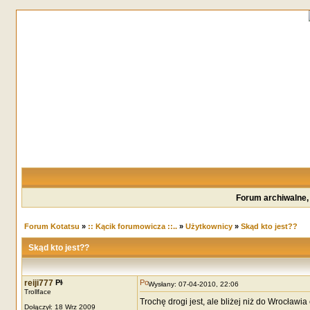
Forum archiwalne,
Forum Kotatsu
»
:: Kącik forumowicza ::..
»
Użytkownicy
»
Skąd kto jest??
Skąd kto jest??
reiji777
Wysłany: 07-04-2010, 22:06
Trollface
Trochę drogi jest, ale bliżej niż do Wrocławi
Dołączył: 18 Wrz 2009