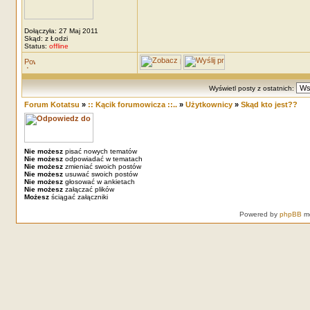
Dołączyła: 27 Maj 2011
Skąd: z Łodzi
Status:
offline
Wyświetl posty z ostatnich:
Forum Kotatsu
»
:: Kącik forumowicza ::..
»
Użytkownicy
»
Skąd kto jest??
Nie możesz
pisać nowych tematów
Nie możesz
odpowiadać w tematach
Nie możesz
zmieniać swoich postów
Nie możesz
usuwać swoich postów
Nie możesz
głosować w ankietach
Nie możesz
załączać plików
Możesz
ściągać załączniki
Powered by
phpBB
mo