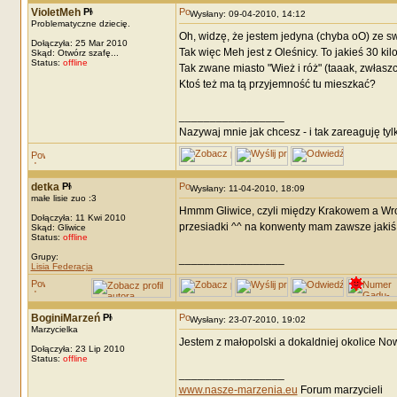
VioletMeh
Wysłany: 09-04-2010, 14:12
Problematyczne dziecię.
Oh, widzę, że jestem jedyna (chyba oO) ze 
Dołączyła: 25 Mar 2010
Tak więc Meh jest z Oleśnicy. To jakieś 30 ki
Skąd: Otwórz szafę...
Status:
offline
Tak zwane miasto "Wież i róż" (taaak, zwłasz
Ktoś też ma tą przyjemność tu mieszkać?
_________________
Nazywaj mnie jak chcesz - i tak zareaguję tyl
detka
Wysłany: 11-04-2010, 18:09
małe lisie zuo :3
Hmmm Gliwice, czyli między Krakowem a Wro
Dołączyła: 11 Kwi 2010
przesiadki ^^ na konwenty mam zawsze jakiś
Skąd: Gliwice
Status:
offline
Grupy:
_________________
Lisia Federacja
BoginiMarzeń
Wysłany: 23-07-2010, 19:02
Marzycielka
Jestem z małopolski a dokaldniej okolice No
Dołączyła: 23 Lip 2010
Status:
offline
_________________
www.nasze-marzenia.eu
Forum marzycieli