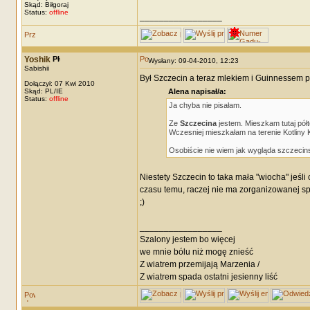
Skąd: Biłgoraj
Status:
offline
_________________
Yoshik
Wysłany: 09-04-2010, 12:23
Sabishii
Był Szczecin a teraz mlekiem i Guinnessem pł
Dołączył: 07 Kwi 2010
Skąd: PL/IE
Alena napisał/a:
Status:
offline
Ja chyba nie pisałam.
Ze
Szczecina
jestem. Mieszkam tutaj półto
Wczesniej mieszkałam na terenie Kotliny K
Osobiście nie wiem jak wygląda szczecinsk
Niestety Szczecin to taka mała "wiocha" jeśli 
czasu temu, raczej nie ma zorganizowanej spo
;)
_________________
Szalony jestem bo więcej
we mnie bólu niż mogę znieść
Z wiatrem przemijają Marzenia /
Z wiatrem spada ostatni jesienny liść