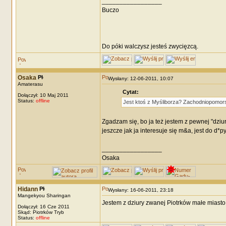
_________________
Buczo
Do póki walczysz jesteś zwycięzcą.
Osaka
Wysłany: 12-06-2011, 10:07
Amaterasu
Cytat:
Dołączył: 10 Maj 2011
Status:
offline
Jest ktoś z Myśliborza? Zachodniopomorsk
Zgadzam się, bo ja też jestem z pewnej "dziury
jeszcze jak ja interesuje się m&a, jest do d*py
_________________
Osaka
Hidann
Wysłany: 16-06-2011, 23:18
Mangekyou Sharingan
Jestem z dziury zwanej Piotrków małe miasto
Dołączył: 16 Cze 2011
Skąd: Piotrków Tryb
Status:
offline