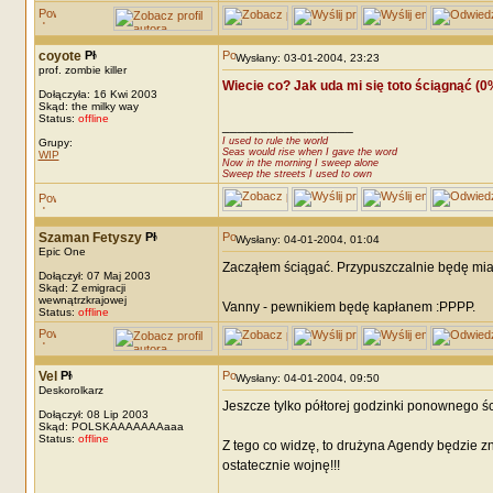
coyote
Wysłany: 03-01-2004, 23:23
prof. zombie killer
Wiecie co? Jak uda mi się toto ściągnąć (0%.
Dołączyła: 16 Kwi 2003
Skąd: the milky way
Status:
offline
_________________
I used to rule the world
Grupy:
Seas would rise when I gave the word
WIP
Now in the morning I sweep alone
Sweep the streets I used to own
Szaman Fetyszy
Wysłany: 04-01-2004, 01:04
Epic One
Zacząłem ściągać. Przypuszczalnie będę miał 
Dołączył: 07 Maj 2003
Skąd: Z emigracji
wewnątrzkrajowej
Vanny - pewnikiem będę kapłanem :PPPP.
Status:
offline
Vel
Wysłany: 04-01-2004, 09:50
Deskorolkarz
Jeszcze tylko półtorej godzinki ponownego ś
Dołączył: 08 Lip 2003
Skąd: POLSKAAAAAAAaaa
Status:
offline
Z tego co widzę, to drużyna Agendy będzie z
ostatecznie wojnę!!!