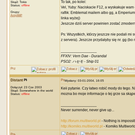
To tak, po kolei:
Skąd: Tokio
Status:
offline
Vel, Yuby: Naciskacie F12, a wyskakuje wam 
Grupy:
raflik: Emblemat mailem albo gg, a Emperium
AntyWiP
linka wyżej)
Jeszcze dziś server powinien zostać zmoderni
Ps: Wszystkich, którzy jeszcze nie podali mi
z servera). Jeszcze przydałyby się nr. gg (bo
_________________
FFXIV: Vern Dae - Durandal
PSO2: ハセモ - Ship 01
Distant
Wysłany: 03-01-2004, 16:05
Dołączył: 23 Cze 2003
Keii pytanie. Czy łatwo robić mody do tego. Np
Skąd: Somewhere in the world
mozna bo moje informacje o tej grze sa skąp
Status:
offline
_________________
Never surrender, never give up...
http://forum.multiworld.pl
- Nothing is impossi
http://komiks.multiworld.pl
- Komiks Multiworld