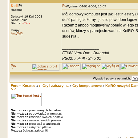
Keii
Wysłany: 04-01-2004, 15:07
Hasemo
Mój domowy komputer jest jaki jest niestety (
Dołączył: 16 Kwi 2003
dość pamięciożerny i jest to powodem lagów.
Skąd: Tokio
Status:
offline
Razem z anboo moglibyśmy pomóc w jego założ
Grupy:
userów, którzy są zarejestrowani na KeiRO. S
AntyWiP
sugestia...
_________________
FFXIV: Vern Dae - Durandal
PSO2: ハセモ - Ship 01
Wyświetl posty z ostatnich:
Forum Kotatsu
»
:: Gry i zabawy ::..
»
Gry komputerowe
»
KeiRO ruszyło! Dar
^_^
Nie możesz
pisać nowych tematów
Nie możesz
odpowiadać w tematach
Nie możesz
zmieniać swoich postów
Nie możesz
usuwać swoich postów
Nie możesz
głosować w ankietach
Nie możesz
załączać plików
Możesz
ściągać załączniki