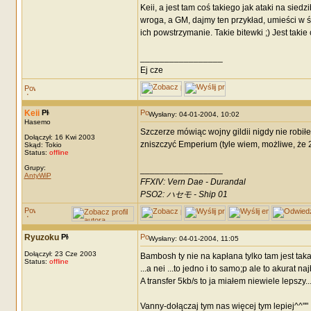
Keii, a jest tam coś takiego jak ataki na sie
wroga, a GM, dajmy ten przykład, umieści w ś
ich powstrzymanie. Takie bitewki ;) Jest taki
_________________
Ej cze
Keii
Wysłany: 04-01-2004, 10:02
Hasemo
Szczerze mówiąc wojny gildii nigdy nie robił
Dołączył: 16 Kwi 2003
zniszczyć Emperium (tyle wiem, możliwe, że 
Skąd: Tokio
Status:
offline
Grupy:
_________________
AntyWiP
FFXIV: Vern Dae - Durandal
PSO2: ハセモ - Ship 01
Ryuzoku
Wysłany: 04-01-2004, 11:05
Dołączył: 23 Cze 2003
Bambosh ty nie na kapłana tylko tam jest taka
Status:
offline
...a nei ...to jedno i to samo;p ale to akurat n
A transfer 5kb/s to ja miałem niewiele lepsz
Vanny-dołączaj tym nas więcej tym lepiej^^""