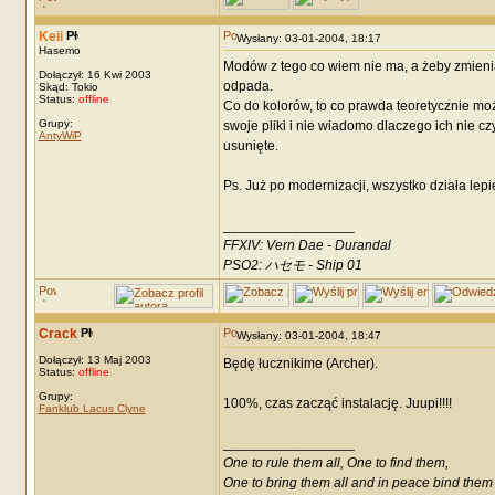
Keii
Wysłany: 03-01-2004, 18:17
Hasemo
Modów z tego co wiem nie ma, a żeby zmieniać 
Dołączył: 16 Kwi 2003
odpada.
Skąd: Tokio
Status:
offline
Co do kolorów, to co prawda teoretycznie mo
Grupy:
swoje pliki i nie wiadomo dlaczego ich nie cz
AntyWiP
usunięte.
Ps. Już po modernizacji, wszystko działa lepi
_________________
FFXIV: Vern Dae - Durandal
PSO2: ハセモ - Ship 01
Crack
Wysłany: 03-01-2004, 18:47
Dołączył: 13 Maj 2003
Będę łucznikime (Archer).
Status:
offline
Grupy:
100%, czas zacząć instalację. Juupi!!!!
Fanklub Lacus Clyne
_________________
One to rule them all, One to find them,
One to bring them all and in peace bind them