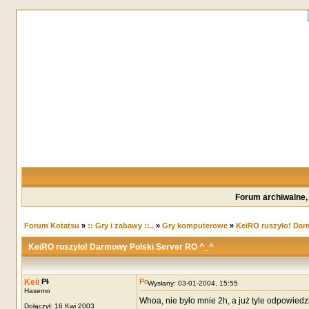
Forum archiwalne,
Forum Kotatsu
»
:: Gry i zabawy ::..
»
Gry komputerowe
»
KeiRO ruszyło! Dar
KeiRO ruszyło! Darmowy Polski Server RO ^_^
Keii
Wysłany: 03-01-2004, 15:55
Hasemo
Whoa, nie było mnie 2h, a już tyle odpowiedz
Dołączył: 16 Kwi 2003