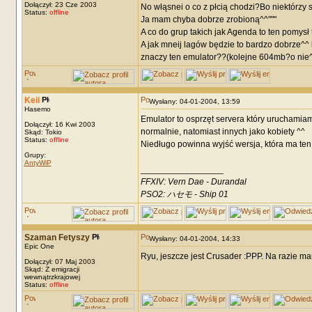
Dołączył: 23 Cze 2003
No włąsnei o co z płcią chodzi?Bo niektórzy s
Status:
offline
Ja mam chyba dobrze zrobioną^^"""
A co do grup takich jak Agenda to ten pomysł t
A jak mneij lagów będzie to bardzo dobrze^^ 
znaczy ten emulator??(kolejne 604mb?o nie^^
Keii
Wysłany: 04-01-2004, 13:59
Hasemo
Emulator to osprzęt servera który uruchamiam, 
Dołączył: 16 Kwi 2003
normalnie, natomiast innych jako kobiety ^^
Skąd: Tokio
Status:
offline
Niedługo powinna wyjść wersja, która ma ten 
Grupy:
AntyWiP
_________________
FFXIV: Vern Dae - Durandal
PSO2: ハセモ - Ship 01
Szaman Fetyszy
Wysłany: 04-01-2004, 14:33
Epic One
Ryu, jeszcze jest Crusader :PPP. Na razie m
Dołączył: 07 Maj 2003
Skąd: Z emigracji
wewnątrzkrajowej
Status:
offline