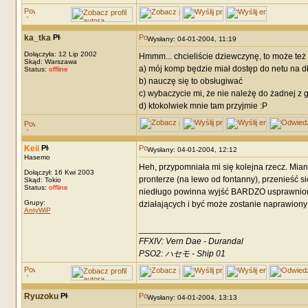
ka_tka
Wysłany: 04-01-2004, 11:19
Dołączyła: 12 Lip 2002
Hmmm... chcieliście dziewczynę, to może też d
Skąd: Warszawa
a) mój komp będzie miał dostęp do netu na dł
Status:
offline
b) nauczę się to obsługiwać
c) wybaczycie mi, że nie należę do żadnej z 
d) ktokolwiek mnie tam przyjmie :P
Keii
Wysłany: 04-01-2004, 12:12
Hasemo
Heh, przypomniała mi się kolejna rzecz. Mia
Dołączył: 16 Kwi 2003
pronterze (na lewo od fontanny), przenieść s
Skąd: Tokio
Status:
offline
niedługo powinna wyjść BARDZO usprawniona 
Grupy:
działających i być może zostanie naprawiony 
AntyWiP
_________________
FFXIV: Vern Dae - Durandal
PSO2: ハセモ - Ship 01
Ryuzoku
Wysłany: 04-01-2004, 13:13