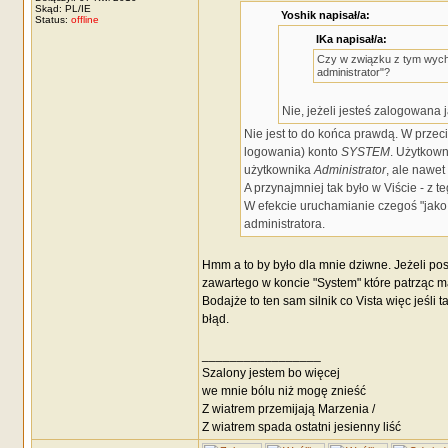
Skąd: PL/IE
Yoshik napisał/a:
Status:
offline
IKa napisał/a:
Czy w związku z tym wych
administrator"?
Nie, jeżeli jesteś zalogowana 
Nie jest to do końca prawdą. W przec
logowania) konto
SYSTEM
. Użytkown
użytkownika
Administrator
, ale nawet
A przynajmniej tak było w Viście - z t
W efekcie uruchamianie czegoś "jako 
administratora.
Hmm a to by było dla mnie dziwne. Jeżeli pos
zawartego w koncie "System" które patrząc m
Bodajże to ten sam silnik co Vista więc jeśl
błąd.
_________________
Szalony jestem bo więcej
we mnie bólu niż mogę znieść
Z wiatrem przemijają Marzenia /
Z wiatrem spada ostatni jesienny liść