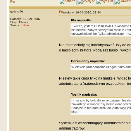
vries
Wysłany: 10-04-2010, 21:44
Dołączył: 13 Cze 2007
IKa napisał/a:
Skąd: Gliwice
Status:
offline
...wiesz, jestem DOSKONALE świadoma tego.
nie będzie, żebym "wszystko robiła z kon
uprawnieniami, bo "tylko administrator m
Nie mam ochoty cię indoktrynować, czy do cze
o hasło admistratora. Podajesz hasło i wykonuj
Bezimienny napisał/a:
W efekcie uruchamianie czegoś "jako admi
Niestety takie cuda tylko na linuksie. Widać 
administratora (najprostszym przypadkiem je
Yoshik napisał/a:
Hmm a to by było dla mnie dziwne. Jeżeli 
zawartego w koncie "System" które patrz
Bodajże to ten sam silnik co Vista więc j
błąd.
System jest wszechmogący, administrator nie
administratorowi.