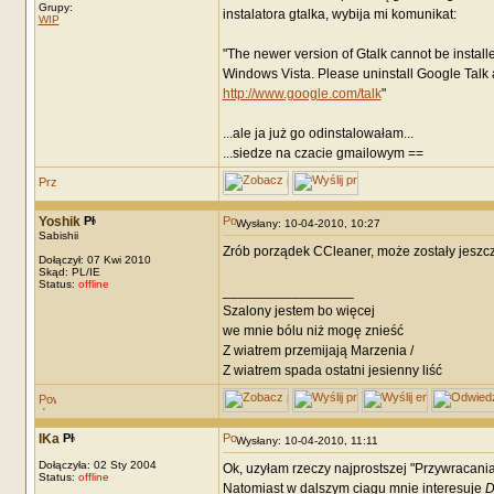
Grupy:
instalatora gtalka, wybija mi komunikat:
WIP
"The newer version of Gtalk cannot be install
Windows Vista. Please uninstall Google Talk a
http://www.google.com/talk
"
...ale ja już go odinstalowałam...
...siedze na czacie gmailowym ==
Yoshik
Wysłany: 10-04-2010, 10:27
Sabishii
Zrób porządek CCleaner, może zostały jeszcze 
Dołączył: 07 Kwi 2010
Skąd: PL/IE
Status:
offline
_________________
Szalony jestem bo więcej
we mnie bólu niż mogę znieść
Z wiatrem przemijają Marzenia /
Z wiatrem spada ostatni jesienny liść
IKa
Wysłany: 10-04-2010, 11:11
Dołączyła: 02 Sty 2004
Ok, uzyłam rzeczy najprostszej "Przywracania 
Status:
offline
Natomiast w dalszym ciagu mnie interesuje
D