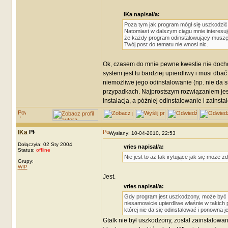
IKa napisał/a:
Poza tym jak program mógł się uszkodzić, 
Natomiast w dalszym ciągu mnie interesu
że każdy program odinstalowujący muszę 
Twój post do tematu nie wnosi nic.
Ok, czasem do mnie pewne kwestie nie dochod
system jest tu bardziej upierdliwy i musi db
niemożliwe jego odinstalowanie (np. nie da s
przypadkach. Najprostszym rozwiązaniem jest 
instalacja, a później odinstalowanie i zainst
IKa
Wysłany: 10-04-2010, 22:53
Dołączyła: 02 Sty 2004
vries napisał/a:
Status:
offline
Nie jest to aż tak irytujące jak się może 
Grupy:
WIP
Jest.
vries napisał/a:
Gdy program jest uszkodzony, może być ni
niesamowicie upierdliwe właśnie w takich
której nie da się odinstalować i ponowna je
Gtalk nie był uszkodzony, został zainstalowan