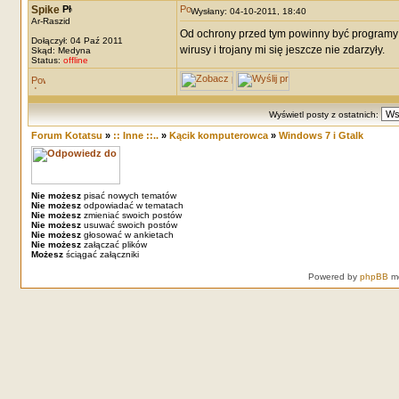
Spike
Wysłany: 04-10-2011, 18:40
Ar-Raszid
Od ochrony przed tym powinny być programy 
Dołączył: 04 Paź 2011
wirusy i trojany mi się jeszcze nie zdarzyły.
Skąd: Medyna
Status:
offline
Wyświetl posty z ostatnich:
Forum Kotatsu
»
:: Inne ::..
»
Kącik komputerowca
»
Windows 7 i Gtalk
Nie możesz
pisać nowych tematów
Nie możesz
odpowiadać w tematach
Nie możesz
zmieniać swoich postów
Nie możesz
usuwać swoich postów
Nie możesz
głosować w ankietach
Nie możesz
załączać plików
Możesz
ściągać załączniki
Powered by
phpBB
mo