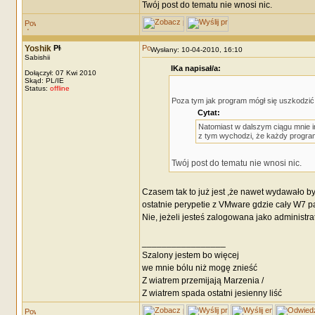
Twój post do tematu nie wnosi nic.
Yoshik
Wysłany: 10-04-2010, 16:10
Sabishii
IKa napisał/a:
Dołączył: 07 Kwi 2010
Skąd: PL/IE
Status:
offline
Poza tym jak program mógł się uszkodzić, 
Cytat:
Natomiast w dalszym ciągu mnie i
z tym wychodzi, że każdy program
Twój post do tematu nie wnosi nic.
Czasem tak to już jest ,że nawet wydawało b
ostatnie perypetie z VMware gdzie cały W7 pad
Nie, jeżeli jesteś zalogowana jako administra
_________________
Szalony jestem bo więcej
we mnie bólu niż mogę znieść
Z wiatrem przemijają Marzenia /
Z wiatrem spada ostatni jesienny liść