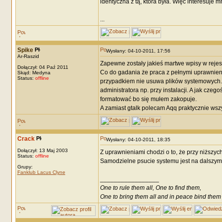
identyczna z tą, która była. Więc interesuje m
...
Spike
Wysłany: 04-10-2011, 17:56
Ar-Raszid
Zapewne zostały jakieś martwe wpisy w rejes
Dołączył: 04 Paź 2011
Co do gadania że praca z pełnymi uprawnienia
Skąd: Medyna
Status:
offline
przypadkiem nie usuwa plików systemowych. 
administratora np. przy instalacji. A jak czeg
formatować bo się mułem zakopuje.
A zamiast gtalk polecam Aqq praktycznie wsz
Crack
Wysłany: 04-10-2011, 18:35
Dołączył: 13 Maj 2003
Z uprawnieniami chodzi o to, że przy niższych
Status:
offline
Samodzielne psucie systemu jest na dalszym m
Grupy:
Fanklub Lacus Clyne
_________________
One to rule them all, One to find them,
One to bring them all and in peace bind them