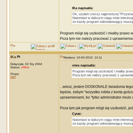
IKa napisał/a:
Ok, uzyłam rzeczy najprostszej "Przywrac
Natomiast w dalszym ciagu mnie interesu
że każdy program odinstalowujący muszę 
Program mógł się uszkodzić i miałby prawo wt
Poza tym nie należy pracować z uprawnienia
IKa
Wysłany: 10-04-2010, 14:11
Dołączyła: 02 Sty 2004
vries napisał/a:
Status:
offline
Program mógł się uszkodzić i miałby praw
Grupy:
Poza tym nie należy pracować z uprawnie
WIP
...wiesz, jestem DOSKONALE świadoma tego. Co 
będzie, żebym "wszystko robiła z konta gośc
uprawnieniami, bo "tylko administrator może 
Poza tym jak program mógł się uszkodzić, jeś
Cytat:
Natomiast w dalszym ciągu mnie interesu
że każdy program odinstalowujący muszę 