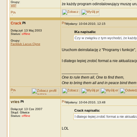
Grupy:
że każdy program odinstalowujący muszę uru
WIP
Crack
Wysłany: 10-04-2010, 12:15
Dołączył: 13 Maj 2003
IKa napisał/a:
Status:
offline
Czy w związku z tym wychodzi, że każdy 
Grupy:
Fanklub Lacus Clyne
Uruchom deinstalację z "Programy i funkcje",
I dlatego lepiej zrobić format a nie aktualizacj
_________________
One to rule them all, One to find them,
One to bring them all and in peace bind them
vries
Wysłany: 10-04-2010, 13:48
Dołączył: 13 Cze 2007
Crack napisał/a:
Skąd: Gliwice
Status:
offline
I dlatego lepiej zrobić format a nie aktuali
LOL