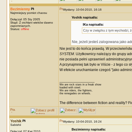
Bezimienny
Wysłany: 10-04-2010, 16:16
Najmniejszy pomiot chaosu
Yoshik napisał/a:
Dołączył: 05 Sty 2005
Skąd: Z otchłani wieków dawno
IKa napisał/a:
zapomnianych.
Status:
offline
Czy w związku z tym wychodzi, ż
Nie, jeżeli jesteś zalogowana jako ad
Nie jest to do końca prawdą. W przeciwieńst
SYSTEM
. Użytkownicy należący do grupy ad
nie posiada pełni uprawnień administracyjny
A przynajmniej tak było w Viście - z tego co s
W efekcie uruchamianie czegoś "jako administ
_________________
We are rock stars in a freak show
loaded with steel.
We are riders, the fighters,
the renegades on wheels.
The difference between fiction and reality? F
Yoshik
Wysłany: 10-04-2010, 16:24
Sabishii
Bezimienny napisał/a:
Dołączył: 07 Kwi 2010