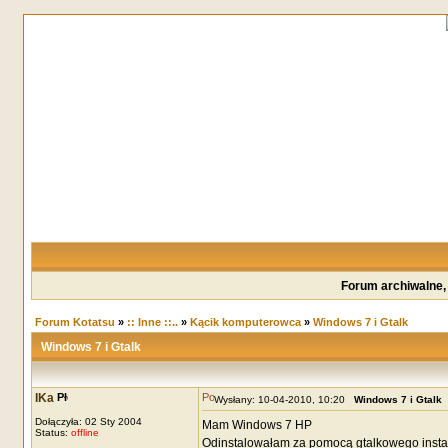
Forum archiwalne,
Forum Kotatsu
»
:: Inne ::..
»
Kącik komputerowca
»
Windows 7 i Gtalk
Windows 7 i Gtalk
IKa
Wysłany: 10-04-2010, 10:20
Windows 7 i Gtalk
Dołączyła: 02 Sty 2004
Mam Windows 7 HP
Status:
offline
Odinstalowałam za pomocą gtalkowego instala