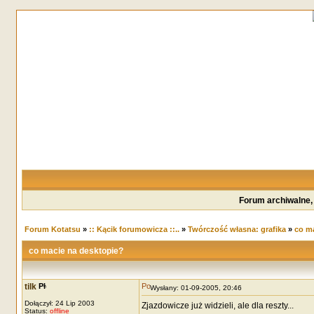
Forum archiwalne,
Forum Kotatsu
»
:: Kącik forumowicza ::..
»
Twórczość własna: grafika
»
co ma
co macie na desktopie?
tilk
Wysłany: 01-09-2005, 20:46
Dołączył: 24 Lip 2003
Zjazdowicze już widzieli, ale dla reszty...
Status:
offline