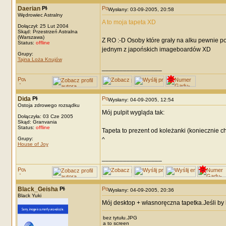
Daerian
Wysłany: 03-09-2005, 20:58
Wędrowiec Astralny
A to moja tapeta XD
Dołączył: 25 Lut 2004
Skąd: Przestrzeń Astralna
(Warszawa)
Z RO :-D Osoby które grały na alku pewnie p
Status:
offline
jednym z japońskich imageboardów XD
Grupy:
Tajna Loża Knujów
_________________
Dida
Wysłany: 04-09-2005, 12:54
Ostoja zdrowego rozsądku
Mój pulpit wygląda tak:
Dołączyła: 03 Cze 2005
Skąd: Granvania
Status:
offline
Tapeta to prezent od koleżanki (koniecznie ch
Grupy:
^
House of Joy
_________________
Black_Geisha
Wysłany: 04-09-2005, 20:36
Black Yuki
Mój desktop + własnoręczna tapetka.Jeśli by 
bez tytułu.JPG
a to screen