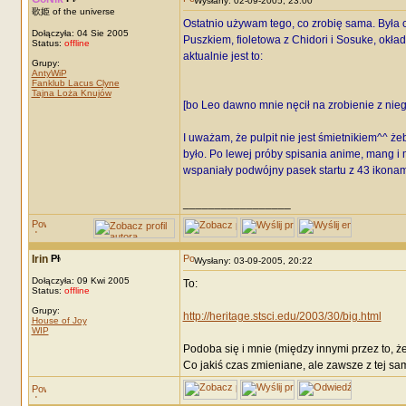
Wysłany: 02-09-2005, 23:00
歌姫 of the universe
Ostatnio używam tego, co zrobię sama. Była c
Dołączyła: 04 Sie 2005
Puszkiem, fioletowa z Chidori i Sosuke, okład
Status:
offline
aktualnie jest to:
Grupy:
AntyWiP
Fanklub Lacus Clyne
Tajna Loża Knujów
[bo Leo dawno mnie nęcił na zrobienie z nieg
I uważam, że pulpit nie jest śmietnikiem^^ że
było. Po lewej próby spisania anime, mang i m
wspaniały podwójny pasek startu z 43 ikonami
_________________
Irin
Wysłany: 03-09-2005, 20:22
Dołączyła: 09 Kwi 2005
To:
Status:
offline
Grupy:
http://heritage.stsci.edu/2003/30/big.html
House of Joy
WIP
Podoba się i mnie (między innymi przez to, że 
Co jakiś czas zmieniane, ale zawsze z tej sam