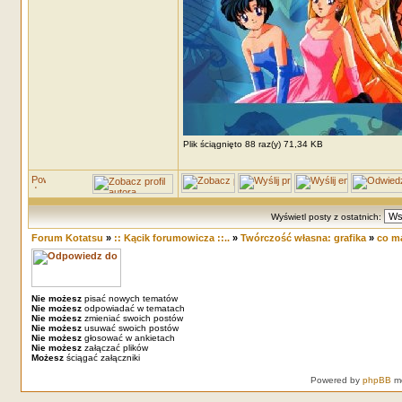
Plik ściągnięto 88 raz(y) 71,34 KB
Wyświetl posty z ostatnich:
Forum Kotatsu
»
:: Kącik forumowicza ::..
»
Twórczość własna: grafika
»
co ma
Nie możesz
pisać nowych tematów
Nie możesz
odpowiadać w tematach
Nie możesz
zmieniać swoich postów
Nie możesz
usuwać swoich postów
Nie możesz
głosować w ankietach
Nie możesz
załączać plików
Możesz
ściągać załączniki
Powered by
phpBB
mo