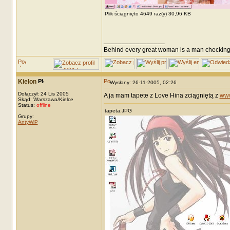
Plik ściągnięto 4649 raz(y) 30,96 KB
_________________
Behind every great woman is a man checking
Kielon
Wysłany: 26-11-2005, 02:26
Dołączył: 24 Lis 2005
A ja mam tapete z Love Hina zciągniętą z
www
Skąd: Warszawa/Kielce
Status:
offline
tapeta.JPG
Grupy:
AntyWiP