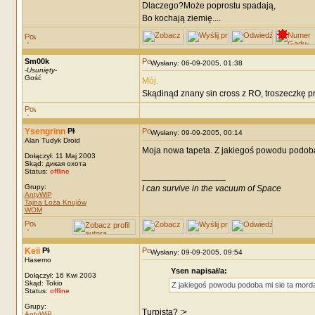
Dlaczego?Może poprostu spadają,
Bo kochają ziemię....
Sm00k
Wysłany: 06-09-2005, 01:38
-
Usunięty
-
Gość
Mój.
Skądinąd znany sin cross z RO, troszeczkę p
Ysengrinn
Wysłany: 09-09-2005, 00:14
Alan Tudyk Droid
Moja nowa tapeta. Z jakiegoś powodu podoba 
Dołączył: 11 Maj 2003
Skąd: дикая охота
Status:
offline
_________________
Grupy:
I can survive in the vacuum of Space
AntyWiP
Tajna Loża Knujów
WOM
Keii
Wysłany: 09-09-2005, 09:54
Hasemo
Ysen napisał/a:
Dołączył: 16 Kwi 2003
Skąd: Tokio
Z jakiegoś powodu podoba mi sie ta mord
Status:
offline
Grupy:
Turpista? :>
AntyWiP