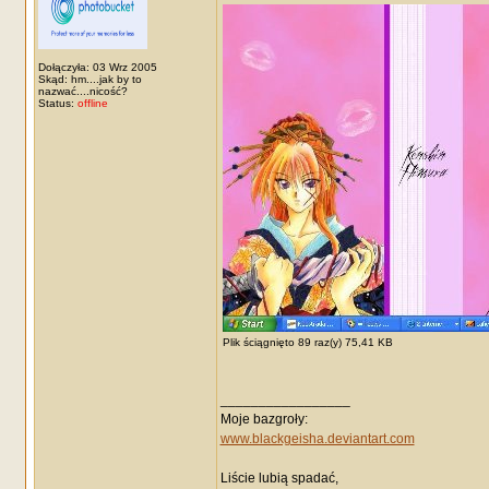
Dołączyła: 03 Wrz 2005
Skąd: hm....jak by to
nazwać....nicość?
Status:
offline
Plik ściągnięto 89 raz(y) 75,41 KB
_________________
Moje bazgroły:
www.blackgeisha.deviantart.com
Liście lubią spadać,