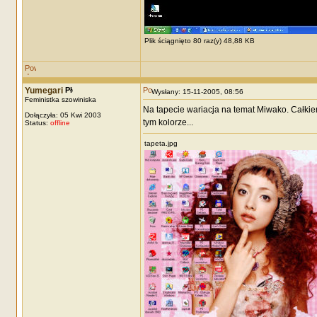
Plik ściągnięto 80 raz(y) 48,88 KB
Yumegari
Wysłany: 15-11-2005, 08:56
Feministka szowiniska
Na tapecie wariacja na temat Miwako. Całkie
Dołączyła: 05 Kwi 2003
tym kolorze...
Status:
offline
tapeta.jpg