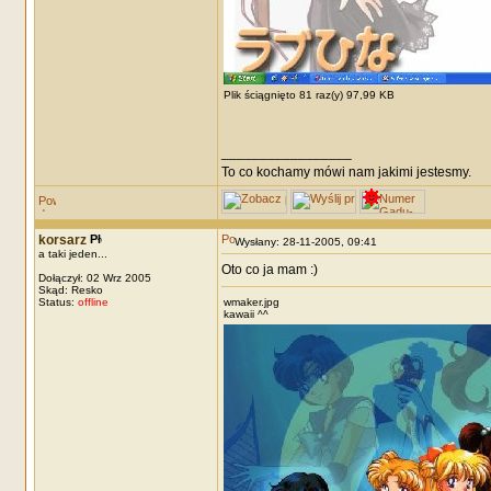
Plik ściągnięto 81 raz(y) 97,99 KB
_________________
To co kochamy mówi nam jakimi jestesmy.
korsarz
Wysłany: 28-11-2005, 09:41
a taki jeden...
Oto co ja mam :)
Dołączył: 02 Wrz 2005
Skąd: Resko
Status:
offline
wmaker.jpg
kawaii ^^