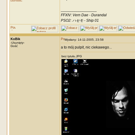
_________________
FFXIV: Vern Dae - Durandal
PSO2: ハセモ - Ship 01
KoBik
Wysłany: 14-11-2005, 23:58
-
Usunięty
-
Gość
a to mój pulpit, nic ciekawego...
bez tytułu.JPG