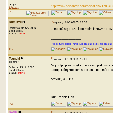
Grupy:
http://www.deviantart.com/deviation/2178846
Alijenoty
Nomikyo
Wysłany: 01-09-2005, 22:02
Dołączyła: 06 Sty 2005
to me też się dorzuci..po moim fazowym oboz
Skąd: z lasu
Status:
offline
_________________
"Nie oszukuj siebie i mnie. Nie oszukuj siebie, nie oszukuj 
Tsuneki
Wysłany: 02-09-2005, 15:10
dreamer
Mój pulpit przez większość czasu jest pusty (
Dołączył: 25 Lip 2005
tapetę, którą zrobiłem specjalnie pod mój d
Skąd: Slupsk
Status:
offline
A wygląda to tak:
_________________
Run Rabbit Junk
GoNik