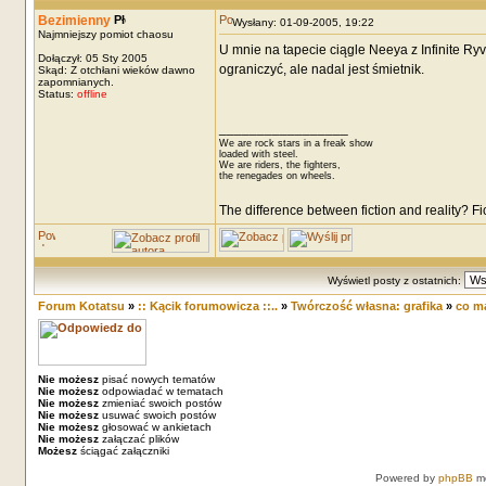
Bezimienny
Wysłany: 01-09-2005, 19:22
Najmniejszy pomiot chaosu
U mnie na tapecie ciągle Neeya z Infinite Ry
Dołączył: 05 Sty 2005
ograniczyć, ale nadal jest śmietnik.
Skąd: Z otchłani wieków dawno
zapomnianych.
Status:
offline
_________________
We are rock stars in a freak show
loaded with steel.
We are riders, the fighters,
the renegades on wheels.
The difference between fiction and reality? F
Wyświetl posty z ostatnich:
Forum Kotatsu
»
:: Kącik forumowicza ::..
»
Twórczość własna: grafika
»
co ma
Nie możesz
pisać nowych tematów
Nie możesz
odpowiadać w tematach
Nie możesz
zmieniać swoich postów
Nie możesz
usuwać swoich postów
Nie możesz
głosować w ankietach
Nie możesz
załączać plików
Możesz
ściągać załączniki
Powered by
phpBB
mo