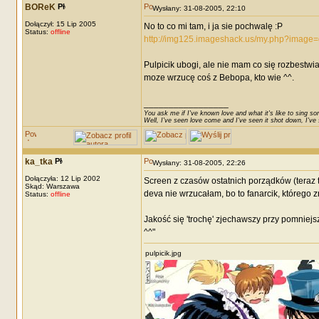
BOReK
Wysłany: 31-08-2005, 22:10
Dołączył: 15 Lip 2005
No to co mi tam, i ja sie pochwalę :P
Status:
offline
http://img125.imageshack.us/my.php?image=
Pulpicik ubogi, ale nie mam co się rozbestwia
moze wrzucę coś z Bebopa, kto wie ^^.
_________________
You ask me if I've known love and what it's like to sing son
Well, I've seen love come and I've seen it shot down, I've s
ka_tka
Wysłany: 31-08-2005, 22:26
Dołączyła: 12 Lip 2002
Screen z czasów ostatnich porządków (teraz t
Skąd: Warszawa
deva nie wrzucałam, bo to fanarcik, którego z
Status:
offline
Jakość się 'trochę' zjechawszy przy pomniejs
^^"
pulpicik.jpg