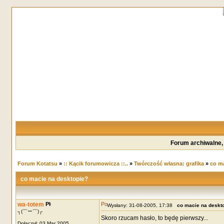
Forum archiwalne,
Forum Kotatsu
»
:: Kącik forumowicza ::..
»
Twórczość własna: grafika
»
co ma
co macie na desktopie?
wa-totem
Wysłany: 31-08-2005, 17:38
co macie na deskt
┐(￣ー￣)┌
Skoro rzucam hasło, to będę pierwszy...
Dołączył: 03 Mar 2005