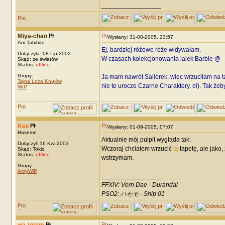
_________________
Miya-chan
Wysłany: 31-08-2005, 23:57
Aoi Tabibito
Ej, bardziej różowe róże widywałam.
Dołączyła: 08 Lip 2002
W czasach kolekcjonowania lalek Barbie @
Skąd: ze światów
Status:
offline
Grupy:
Ja mam nawrót Sailorek, więc wrzuciłam na ta
Tajna Loża Knujów
nie te urocze Czarne Charaktery, o!). Tak że
WIP
Keii
Wysłany: 01-09-2005, 07:07
Hasemo
Aktualnie mój pulpit wygląda tak:
Dołączył: 16 Kwi 2003
Wczoraj chciałem wrzucić
tą
tapetę, ale jako,
Skąd: Tokio
Status:
offline
wstrzymam.
Grupy:
AntyWiP
_________________
FFXIV: Vern Dae - Durandal
PSO2: ハセモ - Ship 01