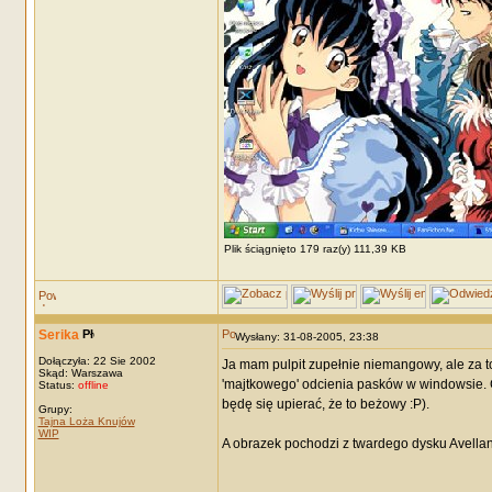
Plik ściągnięto 179 raz(y) 111,39 KB
Serika
Wysłany: 31-08-2005, 23:38
Dołączyła: 22 Sie 2002
Ja mam pulpit zupełnie niemangowy, ale za to
Skąd: Warszawa
'majtkowego' odcienia pasków w windowsie. C
Status:
offline
będę się upierać, że to beżowy :P).
Grupy:
Tajna Loża Knujów
WIP
A obrazek pochodzi z twardego dysku Avellany