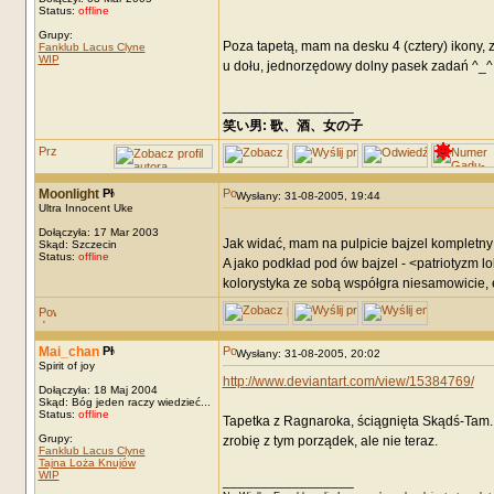
Status:
offline
Grupy:
Poza tapetą, mam na desku 4 (cztery) ikony, 
Fanklub Lacus Clyne
WIP
u dołu, jednorzędowy dolny pasek zadań ^_^ T
_________________
笑い男: 歌、酒、女の子 DRM: terror
Moonlight
Wysłany: 31-08-2005, 19:44
Ultra Innocent Uke
Dołączyła: 17 Mar 2003
Jak widać, mam na pulpicie bajzel kompletny
Skąd: Szczecin
Status:
offline
A jako podkład pod ów bajzel - <patriotyzm 
kolorystyka ze sobą współgra niesamowicie,
Mai_chan
Wysłany: 31-08-2005, 20:02
Spirit of joy
http://www.deviantart.com/view/15384769/
Dołączyła: 18 Maj 2004
Skąd: Bóg jeden raczy wiedzieć...
Status:
offline
Tapetka z Ragnaroka, ściągnięta Skądś-Tam...
Grupy:
zrobię z tym porządek, ale nie teraz.
Fanklub Lacus Clyne
Tajna Loża Knujów
WIP
_________________