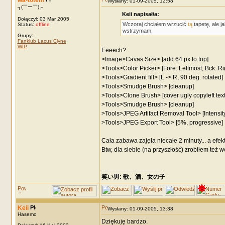
wa-totem
Wysłany: 01-09-2005, 12:58
┐(￣ー￣)┌
Keii napisał/a:
Dołączył: 03 Mar 2005
Wczoraj chciałem wrzucić
tą
tapetę, ale j
Status:
offline
wstrzymam.
Grupy:
Fanklub Lacus Clyne
WIP
Eeeech?
>Image>Cavas Size> [add 64 px to top]
>Tools>Color Picker> [Fore: Leftmost; Bck: Ri
>Tools>Gradient fill> [L -> R, 90 deg. rotated]
>Tools>Smudge Brush> [cleanup]
>Tools>Clone Brush> [cover ugly copyleft text
>Tools>Smudge Brush> [cleanup]
>Tools>JPEG Artifact Removal Tool> [Intensity
>Tools>JPEG Export Tool> [5%, progressive]
Cała zabawa zajęła niecałe 2 minuty... a efe
Btw, dla siebie (na przyszłość) zrobiłem też
_________________
笑い男: 歌、酒、女の子 DRM: terror
Keii
Wysłany: 01-09-2005, 13:38
Hasemo
Dziękuję bardzo.