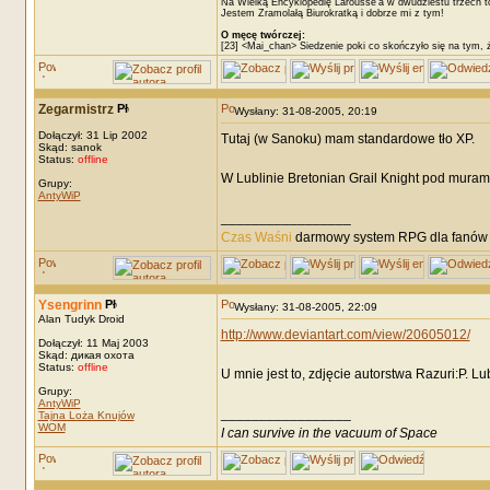
Na Wielką Encyklopedię Larousse’a w dwudziestu trzech t
Jestem Zramolałą Biurokratką i dobrze mi z tym!
O męcę twórczej:
[23] <Mai_chan> Siedzenie poki co skończyło się na tym, 
Zegarmistrz
Wysłany: 31-08-2005, 20:19
Dołączył: 31 Lip 2002
Tutaj (w Sanoku) mam standardowe tło XP.
Skąd: sanok
Status:
offline
W Lublinie Bretonian Grail Knight pod muram
Grupy:
AntyWiP
_________________
Czas Waśni
darmowy system RPG dla fanów F
Ysengrinn
Wysłany: 31-08-2005, 22:09
Alan Tudyk Droid
http://www.deviantart.com/view/20605012/
Dołączył: 11 Maj 2003
Skąd: дикая охота
Status:
offline
U mnie jest to, zdjęcie autorstwa Razuri:P. Lu
Grupy:
AntyWiP
_________________
Tajna Loża Knujów
WOM
I can survive in the vacuum of Space