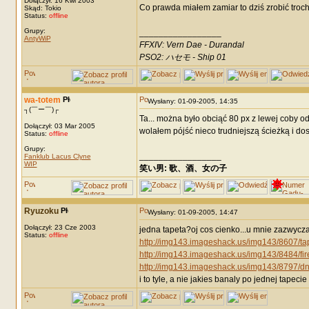
Dołączył: 16 Kwi 2003
Co prawda miałem zamiar to dziś zrobić troch
Skąd: Tokio
Status:
offline
Grupy:
_________________
AntyWiP
FFXIV: Vern Dae - Durandal
PSO2: ハセモ - Ship 01
wa-totem
Wysłany: 01-09-2005, 14:35
┐(￣ー￣)┌
Ta... można było obciąć 80 px z lewej coby od
Dołączył: 03 Mar 2005
wolałem pójść nieco trudniejszą ścieżką i do
Status:
offline
Grupy:
_________________
Fanklub Lacus Clyne
WIP
笑い男: 歌、酒、女の子 DRM: terror
Ryuzoku
Wysłany: 01-09-2005, 14:47
Dołączył: 23 Cze 2003
jedna tapeta?oj cos cienko...u mnie zazwycza
Status:
offline
http://img143.imageshack.us/img143/8607/ta
http://img143.imageshack.us/img143/8484/fir
http://img143.imageshack.us/img143/8797/d
i to tyle, a nie jakies banaly po jednej tapeci