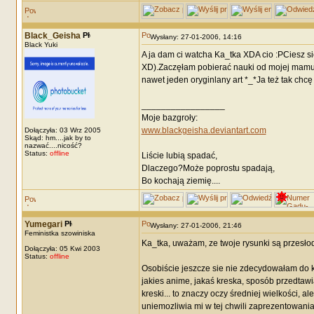
Black_Geisha
Wysłany: 27-01-2006, 14:16
Black Yuki
A ja dam ci watcha Ka_tka XDA cio :PCiesz się
XD).Zaczęłam pobierać nauki od mojej mamusi
nawet jeden oryginlany art *_*Ja też tak ch
_________________
Moje bazgroły:
www.blackgeisha.deviantart.com
Dołączyła: 03 Wrz 2005
Skąd: hm....jak by to
nazwać....nicość?
Status:
offline
Liście lubią spadać,
Dlaczego?Może poprostu spadają,
Bo kochają ziemię....
Yumegari
Wysłany: 27-01-2006, 21:46
Feministka szowiniska
Ka_tka, uważam, ze twoje rysunki są przesłod
Dołączyła: 05 Kwi 2003
Status:
offline
Osobiście jeszcze sie nie zdecydowałam do ko
jakies anime, jakaś kreska, sposób przedtaw
kreski... to znaczy oczy średniej wielkości, a
uniemozliwia mi w tej chwili zaprezentowania 