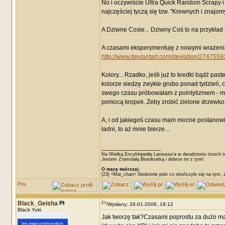
No i oczywiście Ultra Quick Random Scrapy 
najczęściej tyczą się tzw. "Krewnych i znajom
A Dziwne Cosie... Dziwny Coś to na przykład
A czasami eksperymentuję z nowymi wrażeniami 
http://www.deviantart.com/deviation/2747559
Kolory... Rzadko, jeśli już to kredki bądź p
kolorze siedzę zwykle grubo ponad tydzień, c
swego czasu próbowałam z pointylizmem - ma
pomocą kropek. Żeby zrobić zielone drzewko 
A, i od jakiegoś czasu mam mocne postanowien
ładni, to aż mnie bierze....
_________________
Na Wielką Encyklopedię Larousse’a w dwudziestu trzech t
Jestem Zramolałą Biurokratką i dobrze mi z tym!
O męcę twórczej:
[23] <Mai_chan> Siedzenie poki co skończyło się na tym, 
Black_Geisha
Wysłany: 26-01-2006, 19:12
Black Yuki
Jak tworzę tak?Czasami poprostu za dużo mak