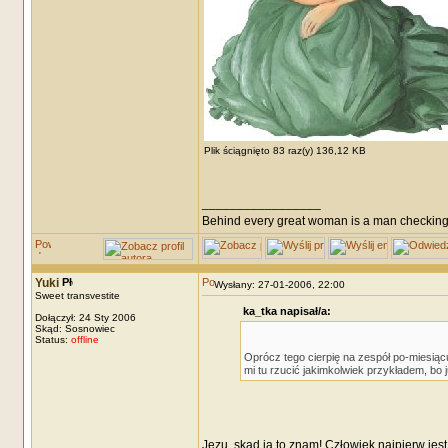
Plik ściągnięto 83 raz(y) 136,12 KB
_________________
Behind every great woman is a man checking
Yuki
Wysłany: 27-01-2006, 22:00
Sweet transvestite
ka_tka napisał/a:
Dołączył: 24 Sty 2006
Skąd: Sosnowiec
Status:
offline
Oprócz tego cierpię na zespół po-miesiąc
mi tu rzucić jakimkolwiek przykładem, bo 
Jezu, skąd ja to znam! Człowiek najpierw jest 