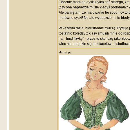
Obecnie mam na dysku tylko coś starego, zres
(czy ona naprawdę mi się kiedyś podobała? Z 
Ale pamiętam, że malowanie tej spódnicy to b
nierówne cycki! No ale wybaczcie mi te błedy
W każdym razie, nieustannie ćwiczę. Rysuję p
(ostatnio koledzy z klasy zmusili mnie do roz
na... [np.] fizykę" - przez to skończę jako z
więc nie obejdzie się bez facetów... I studio
dama.jpg