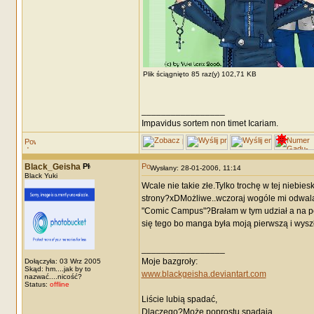
Plik ściągnięto 85 raz(y) 102,71 KB
_________________
Impavidus sortem non timet Icariam.
Black_Geisha
Wysłany: 28-01-2006, 11:14
Black Yuki
Wcale nie takie złe.Tylko trochę w tej niebie
strony?xDMożliwe..wczoraj wogóle mi odwalał
"Comic Campus"?Brałam w tym udział a na po
się tego bo manga była moją pierwszą i wyszł
_________________
Moje bazgroły:
Dołączyła: 03 Wrz 2005
Skąd: hm....jak by to
www.blackgeisha.deviantart.com
nazwać....nicość?
Status:
offline
Liście lubią spadać,
Dlaczego?Może poprostu spadają,