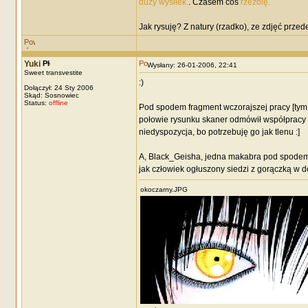
duży wysiłek.
. Czasem coś
rzeźbię.
Jak rysuję? Z natury (rzadko), ze zdjęć prze
Yuki
Wysłany: 26-01-2006, 22:41
Sweet transvestite
:)
Dołączył: 24 Sty 2006
Skąd: Sosnowiec
Status:
offline
Pod spodem fragment wczorajszej pracy [tym 
połowie rysunku skaner odmówił współpracy (w
niedyspozycja, bo potrzebuję go jak tlenu :]
A, Black_Geisha, jedna makabra pod spodem ex
jak człowiek ogłuszony siedzi z gorączką w d
okoczarny.JPG