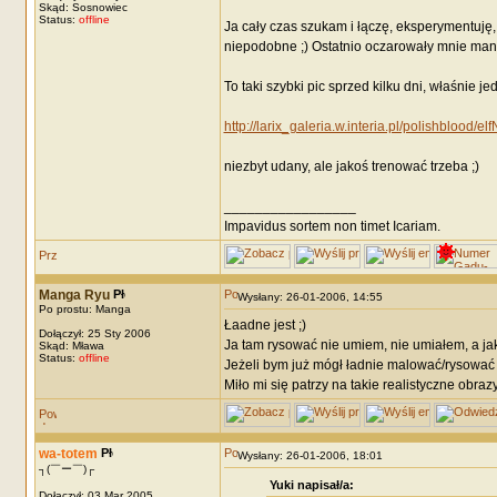
Skąd: Sosnowiec
Status:
offline
Ja cały czas szukam i łączę, eksperymentuję
niepodobne ;) Ostatnio oczarowały mnie mango
To taki szybki pic sprzed kilku dni, właśnie 
http://larix_galeria.w.interia.pl/polishblood/el
niezbyt udany, ale jakoś trenować trzeba ;)
_________________
Impavidus sortem non timet Icariam.
Manga Ryu
Wysłany: 26-01-2006, 14:55
Po prostu: Manga
Łaadne jest ;)
Dołączył: 25 Sty 2006
Ja tam rysować nie umiem, nie umiałem, a jako
Skąd: Mława
Status:
offline
Jeżeli bym już mógł ładnie malować/rysować 
Miło mi się patrzy na takie realistyczne obra
wa-totem
Wysłany: 26-01-2006, 18:01
┐(￣ー￣)┌
Yuki napisał/a:
Dołączył: 03 Mar 2005