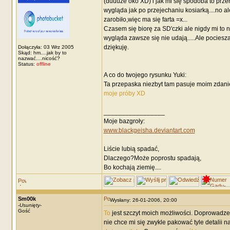
(duuuże oko XD) i jak mi się spodoba to przer
wygląda jak po przejechaniu kosiarką....no ale
zarobiło,więc ma się farta =x...
Czasem się biorę za SD'czki ale nigdy mi to ni
wygląda zawsze się nie udają.....Ale pociesz
dziękuję.
Dołączyła: 03 Wrz 2005
Skąd: hm....jak by to
nazwać....nicość?
Status:
offline
A co do twojego rysunku Yuki:
Ta przepaska niezbyt tam pasuje moim zdani
moje próby XD
_________________
Moje bazgroły:
www.blackgeisha.deviantart.com
Liście lubią spadać,
Dlaczego?Może poprostu spadają,
Bo kochają ziemię....
Sm00k
Wysłany: 26-01-2006, 20:00
-
Usunięty
-
Gość
To
jest szczyt moich możliwości. Doprowadze
nie chce mi się zwykle pakować tyle detalii n