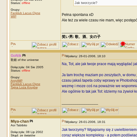
Jak tworzycie?
Status:
offline
Grupy:
Fanklub Lacus Clyne
Pełna spontana xD
WIP
Ale też za wiele czasu nie mam, więc postępó
_________________
笑い男: 歌、酒、女の子 DRM: terror
GoNik
Wysłany: 26-01-2006, 18:10
歌姫 of the universe
Na, Tot, ale jak twoje prace mają wyglądać j
Dołączyła: 04 Sie 2005
Status:
offline
Ja tam trochę maziam po zeszytach, w domu j
Grupy:
czasu jakaś tapeta coby wprawy w Photoshopie
AntyWiP
Fanklub Lacus Clyne
wezmę i moze coś na poważnie we wspomnian
Tajna Loża Knujów
Ale ogólnie to tak jak Tot: idziemy na żywioł 
_________________
Miya-chan
Wysłany: 26-01-2006, 18:31
Aoi Tabibito
Jak tworzymy? Wgapiamy się z uwielbieniem n
Dołączyła: 08 Lip 2002
coraz większe kompleksy - a potem podświadom
Skąd: ze światów