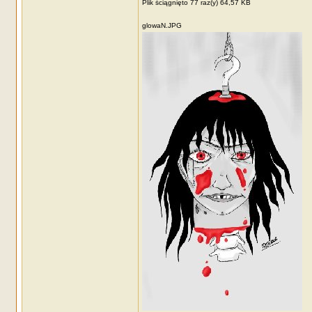
Plik ściągnięto 77 raz(y) 64,57 KB
glowaN.JPG