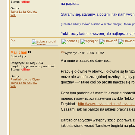
Status:
offline
na papier...
Grupy:
Tajna Loża Knujów
Staramy się, staramy, a potem i tak nam wyc
WIP
(I bardzo lubimy mówić o sobie w liczbie mnogiej, to tak p
Yuki - oczy ładne, owszem, ale najlepsze są t
Mai_chan
Wysłany: 26-01-2006, 18:52
Spirit of joy
A u mnie w zasadzie dziwnie...
Dołączyła: 18 Maj 2004
Skąd: Bóg jeden raczy wiedzieć...
Status:
offline
Pracuję głównie w ołówku i głównie są to "szy
Grupy:
może nie widać szczególnej różnicy między p
Fanklub Lacus Clyne
godziny ==' Takie coś po prostu inaczej się ro
Tajna Loża Knujów
WIP
Poza tym podobnież mam "niezwykle dobrotliw
mojego rysownictwa nazywam zwykle "lekko z-S
Przykład -
http://www.deviantart.com/deviati
Czasami, jak mi bardzo na jakiejś pracy zależy,
Bardzo chaotyczny wstępny szkic, poprawa szk
jak osławione wśród Tanuków boginki na plaż