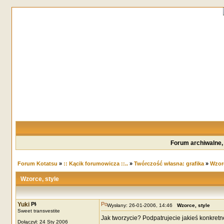
Forum archiwalne,
Forum Kotatsu
»
:: Kącik forumowicza ::..
»
Twórczość własna: grafika
»
Wzorc
Wzorce, style
Yuki
Wysłany: 26-01-2006, 14:46
Wzorce, style
Sweet transvestite
Jak tworzycie? Podpatrujecie jakieś konkretn
Dołączył: 24 Sty 2006