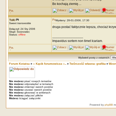
Bo kochają ziemię....
Yuki
Wysłany: 28-01-2006, 17:30
Sweet transvestite
druga postać faktycznie lepsza, chociaż krzywo
Dołączył: 24 Sty 2006
Skąd: Sosnowiec
Status:
offline
_________________
Impavidus sortem non timet Icariam.
Wyświetl posty z ostatnich:
Forum Kotatsu
»
:: Kącik forumowicza ::..
»
Twórczość własna: grafika
»
Wzorc
Nie możesz
pisać nowych tematów
Nie możesz
odpowiadać w tematach
Nie możesz
zmieniać swoich postów
Nie możesz
usuwać swoich postów
Nie możesz
głosować w ankietach
Nie możesz
załączać plików
Możesz
ściągać załączniki
Powered by
phpBB
mo