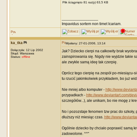
Plik ściągnięto 81 raz(y) 63,5 KB
_________________
Impavidus sortem non timet Icariam.
ka_tka
Wysłany: 27-01-2006, 13:14
Dołączyła: 12 Lip 2002
Jak? Dziecko cierpi na całkowity brak wyobra
Skąd: Warszawa
zainspirowania się. Nigdy nie wyjdzie takie 
Status:
offline
ale zwykle samą ideę tak czerpię.
Oprócz tego cierpię na zespół po-miesiącu-si
tu rzucić jakimkolwiek przykładem, bo już wid
Nie mniej albo komputer -
http://www.deviant
przypadkach -
http://www.deviantart.com/dev
szczegółów...), ale unikam, bo nie mogę z k
No i pozozstaje fenomen tzw prac do szkoły, 
dłuższy niż miesiąc czas.
http://www.devianta
Ogólnie dziecko by chciało poprawić samą kre
zadowolone. ^^"