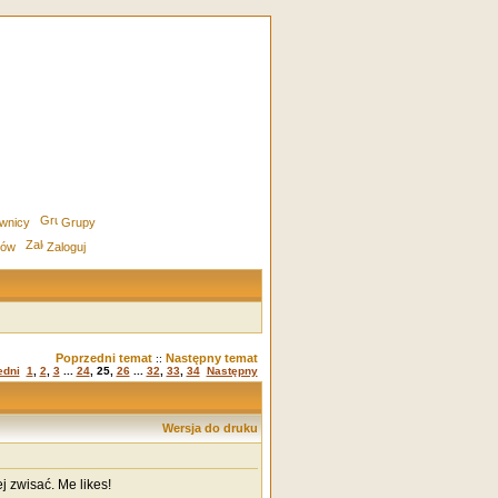
wnicy
Grupy
rów
Zaloguj
Poprzedni temat
Następny temat
::
edni
1
,
2
,
3
...
24
,
25
,
26
...
32
,
33
,
34
Następny
Wersja do druku
 zwisać. Me likes!