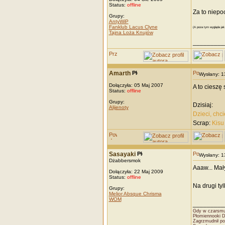
Status:
offline
Za to niepo
Grupy:
AntyWiP
Fanklub Lacus Clyne
(A poza tym wygląda jak 
Tajna Loża Knujów
_________
Amarth
Wysłany: 
Dołączyła: 05 Maj 2007
A to cieszę 
Status:
offline
Grupy:
Dzisiaj:
Alijenoty
Dzieci, chci
Scrap:
Kisu
Sasayaki
Wysłany: 
Dżabbersmok
Aaaw... Mały
Dołączyła: 22 Maj 2009
Status:
offline
Na drugi ty
Grupy:
Melior Absque Chrisma
WOM
_________
Gdy w czarsmut
Płomiennooki 
Zagrzmudnił po