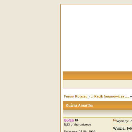
Forum Kotatsu
»
:: Kącik forumowicza ::..
Kuźnia Amartha
GoNik
Wysłany: 
歌姫 of the universe
Wyszła. Tyl
Dołączyła: 04 Sie 2005