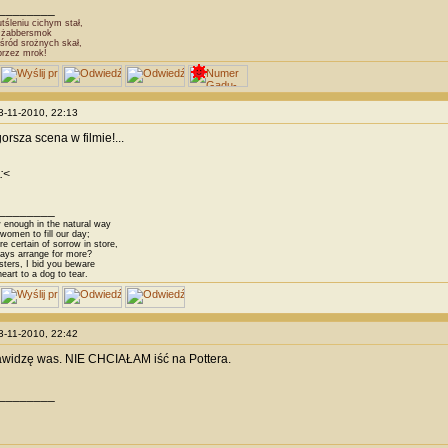
________
śleniu cichym stał,
Dżabbersmok
śród srożnych skał,
przez mrok!
23-11-2010, 22:13
orsza scena w filmie!...
:<
________
 enough in the natural way
omen to fill our day;
 certain of sorrow in store,
ys arrange for more?
sters, I bid you beware
eart to a dog to tear.
23-11-2010, 22:42
awidzę was. NIE CHCIAŁAM iść na Pottera.
________