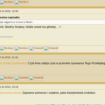
24-11-2010, 10:50
esima napisał/a:
yła najgorsza scena w filmie!...
e. Biedny Snakey, Voldie urwał mu główkę... :<
________
t and you should listen to whatever I have to say
ree, ever, EVER for the sake of your wolvlihood.
27-11-2010, 21:41
wa Sztuka Dyplomacji.
Czyli Ama zabija czas w przerwie rysowania Tego Przeklęt
30-11-2010, 23:16
ubraniowe meme!
Zapewne pierwsze i ostatnie, jakie kiedykolwiek zrobiłam.