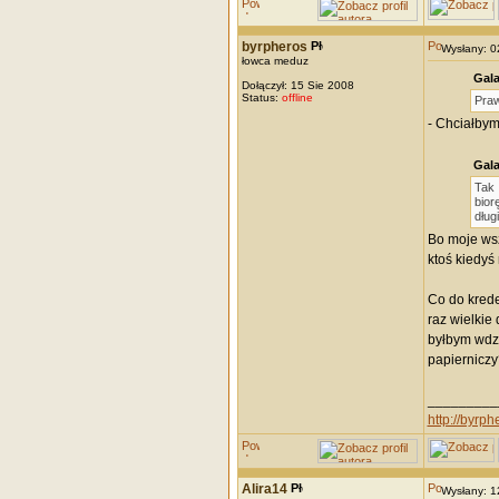
byrpheros
Wysłany: 
łowca meduz
Gala
Dołączył: 15 Sie 2008
Status:
offline
Praw
- Chciałbym
Gala
Tak 
bior
dług
Bo moje wsz
ktoś kiedyś
Co do krede
raz wielkie
byłbym wdzi
papierniczy
_________
http://byrph
Alira14
Wysłany: 