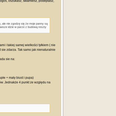
kogoś, oszukasz, skłamiesz, podeptasz,
, ale nie zgodzę się że moje panny są
 zawsze idzie w parze z budową reszty
i i takiej samej wielkości tyłkiem ( nie
 sie zdarza. Tak samo jak nienaturalnie
ada sie na:
płe + mały biust i pupa)
tów. Jednakże 4 punkt ze względu na