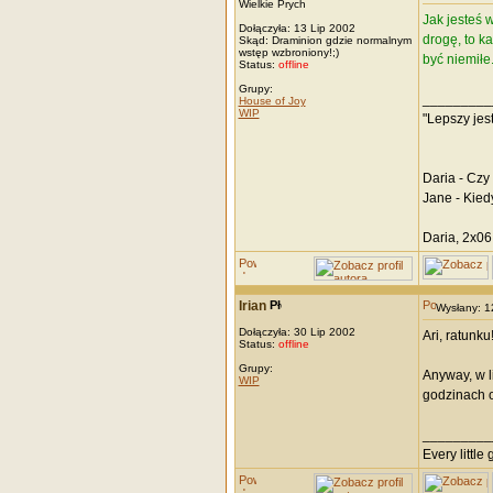
Wielkie Prych
Jak jesteś 
Dołączyła: 13 Lip 2002
drogę, to k
Skąd: Draminion gdzie normalnym
wstęp wzbroniony!;)
być niemiłe
Status:
offline
Grupy:
_________
House of Joy
WIP
"Lepszy jes
Daria - Czy
Jane - Kied
Daria, 2x06
Irian
Wysłany: 
Dołączyła: 30 Lip 2002
Ari, ratunk
Status:
offline
Grupy:
Anyway, w l
WIP
godzinach ot
_________
Every little g