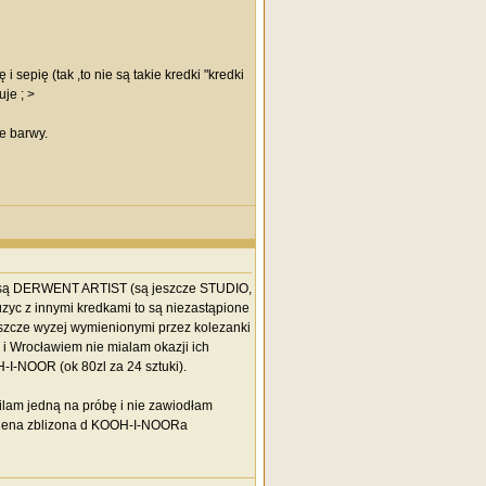
 sepię (tak ,to nie są takie kredki "kredki
je ; >
e barwy.
ione są DERWENT ARTIST (są jeszcze STUDIO,
uzyc z innymi kredkami to są niezastąpione
szcze wyzej wymienionymi przez kolezanki
Wrocławiem nie mialam okazji ich
H-I-NOOR (ok 80zl za 24 sztuki).
pilam jedną na próbę i nie zawiodłam
e. Cena zblizona d KOOH-I-NOORa