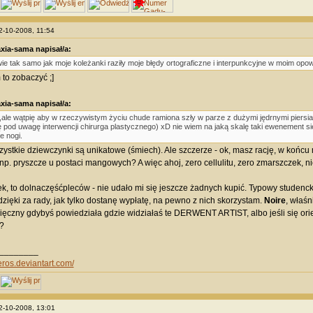
02-10-2008, 11:54
xia-sama napisał/a:
ie tak samo jak moje koleżanki raziły moje błędy ortograficzne i interpunkcyjne w moim o
 to zobaczyć ;]
xia-sama napisał/a:
,ale wątpię aby w rzeczywistym życiu chude ramiona szły w parze z dużymi jędrnymi piersiami 
ę pod uwagę interwencji chirurga plastycznego) xD nie wiem na jaką skalę taki ewenement si
ie nogi.
ystkie dziewczynki są unikatowe (śmiech). Ale szczerze - ok, masz rację, w końc
 np. pryszcze u postaci mangowych? A więc ahoj, zero cellulitu, zero zmarszczek, ni
k, to dolnaczęśćpleców - nie udało mi się jeszcze żadnych kupić. Typowy studenck
 dzięki za rady, jak tylko dostanę wypłatę, na pewno z nich skorzystam.
Noire
, właśn
ęczny gdybyś powiedziała gdzie widziałaś te DERWENT ARTIST, albo jeśli się orien
?
________
eros.deviantart.com/
12-10-2008, 13:01