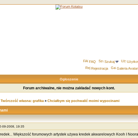
FAQ
Szukaj
Użytko
Rejestracja
Galeria Avata
Ogłoszenie
Forum archiwalne, nie można zakładać nowych kont.
»
Twórczość własna: grafika
»
Chciałbym się pochwalić moimi wypocinami
nami
22-09-2008, 19:35
redek... Większość forumowych artystek używa kredek akwarelowych Kooh I Noora -