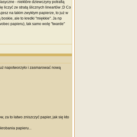
asyczne - niektóre dziewczyny potrafią
ę liczyć ze stratą ślicznych lineartów ;D Co
ujesz na takim zwykłym papierze, to już w
boskie, ale to kredki "miękkie". Ja np
wobec papieru), tak samo wolę "twarde"
ię już napotworzyło i zasmarować nową
w, za to łatwo zniszczyć papier, jak się kto
krobania papieru...