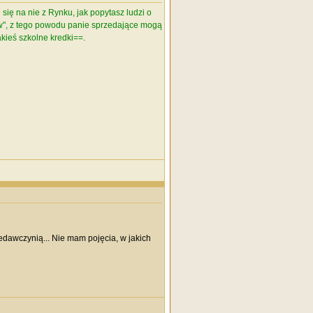
się na nie z Rynku, jak popytasz ludzi o
tów", z tego powodu panie sprzedające mogą
kieś szkolne kredki==.
edawczynią... Nie mam pojęcia, w jakich