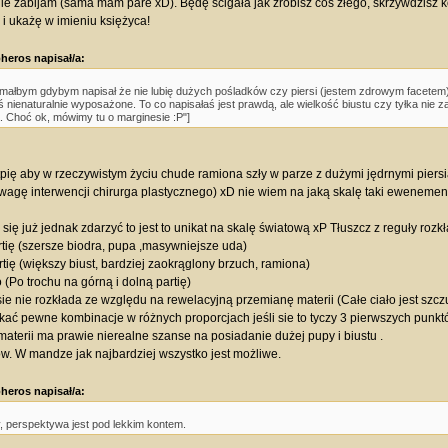
nie zabijam (sama mam pare xD). Będę ścigała jak zrobisz coś złego, skrzywdzisz 
. i ukażę w imieniu księżyca!
heros napisał/a:
małbym gdybym napisał że nie lubię dużych pośladków czy piersi (jestem zdrowym facetem)
ś nienaturalnie wyposażone. To co napisałaś jest prawdą, ale wielkość biustu czy tyłka nie
a. Choć ok, mówimy tu o marginesie :P"]
tpię aby w rzeczywistym życiu chude ramiona szły w parze z dużymi jędrnymi piersiam
wagę interwencji chirurga plastycznego) xD nie wiem na jaką skalę taki ewenement
 się już jednak zdarzyć to jest to unikat na skalę światową xP Tłuszcz z reguły rozkł
rtię (szersze biodra, pupa ,masywniejsze uda)
rtię (większy biust, bardziej zaokrąglony brzuch, ramiona)
o (Po trochu na górną i dolną partię)
sie nie rozkłada ze względu na rewelacyjną przemianę materii (Całe ciało jest szczu
ać pewne kombinacje w różnych proporcjach jeśli sie to tyczy 3 pierwszych punk
aterii ma prawie nierealne szanse na posiadanie dużej pupy i biustu .
iów. W mandze jak najbardziej wszystko jest możliwe.
heros napisał/a:
, perspektywa jest pod lekkim kontem.