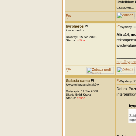
Uwielbiam k
czasowe...
byrpheros
Wysłany: 
łowca meduz
Alira14
,
mo
Dołączył: 15 Sie 2008
rekompensata
Status:
offline
wychwalane 
_________
http://byrph
Galaxia-sama
Wysłany: 
łowczyni przystojniaków
Dobra. Pazn
Dołączyła: 11 Sie 2008
interpunkc
Skąd: Gród Kraka
Status:
offline
byrp
Zabi
tego