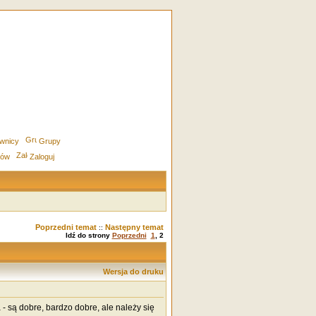
wnicy
Grupy
rów
Zaloguj
Poprzedni temat
Następny temat
::
Idź do strony
Poprzedni
1
,
2
Wersja do druku
 są dobre, bardzo dobre, ale należy się