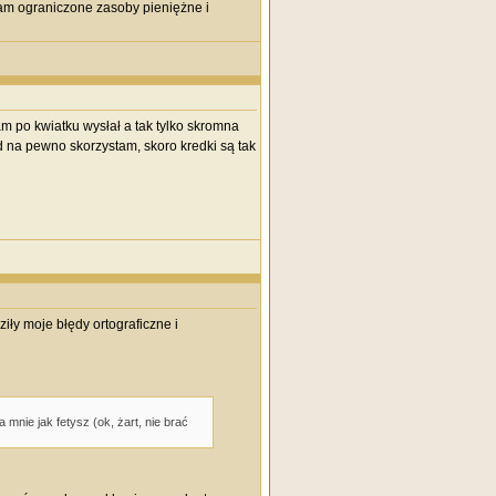
mam ograniczone zasoby pieniężne i
 po kwiatku wysłał a tak tylko skromna
rad na pewno skorzystam, skoro kredki są tak
ły moje błędy ortograficzne i
 mnie jak fetysz (ok, żart, nie brać