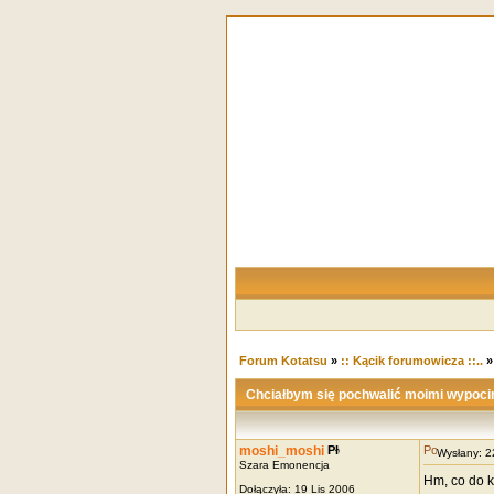
Forum Kotatsu
»
:: Kącik forumowicza ::..
Chciałbym się pochwalić moimi wypoci
moshi_moshi
Wysłany: 
Szara Emonencja
Hm, co do k
Dołączyła: 19 Lis 2006