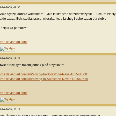
13-10-2008, 09:35
erwsze słyszę, dobrze wiedzieć ^^ Tylko te straszne sprzedawczynie.... Liceum Plas
ajdę czas... Ech, studia, praca, mieszkanie, a ja chcę trochę czasu dla siebie!
 dzięki za pomoc ^^
________
eros.deviantart.com/
23-10-2008, 18:21
 dwie prace, tym razem jednak płeć brzydka ^^
heros.deviantart.com/art/Moving-to-Sofestone-Reve-101541000
heros.deviantart.com/art/Moving-to-Sofestone-Nevar-101540615
________
eros.deviantart.com/
24-10-2008, 23:17