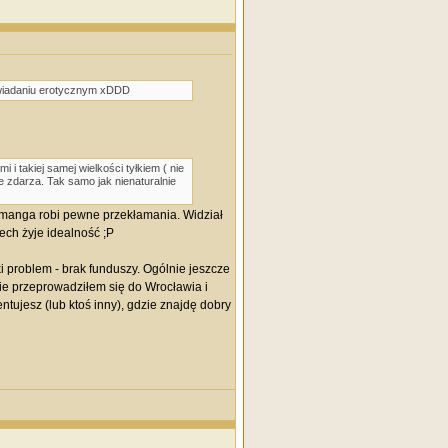
powiadaniu erotycznym xDDD
i takiej samej wielkości tyłkiem ( nie
e zdarza. Tak samo jak nienaturalnie
u manga robi pewne przekłamania. Widział
ech żyje idealność ;P
i problem - brak funduszy. Ogólnie jeszcze
ie przeprowadziłem się do Wrocławia i
tujesz (lub ktoś inny), gdzie znajdę dobry