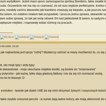
porym wydatkiem. Jeżeli masz sporo samozaparcia spróbuj Bambino, takie zwykłe kl
cuda. Oczywiście nie ma się co czarować, że od razu wyjdzie perfekcyjnie, trzeba si
ia, niestety zaróno akwarelki jaki bambino zmazują się kiepsko, a jak jeszcze rys
ia (wiem, bo ostatnio miałam taki przypadek). I jeszcze jedna sprawa, akwarelki są 
ałam sobie sprawę, że tak jak wolę ołówek 3H nad jakikolwiek B (wiem, to sadyzm 
najlepsze miękkie. I naprawdę widać różnicę na pracach...
________
22-09-2008, 20:05
jak najbardziej jest opcja "cofnij"! Wystarczy zetrzeć w miarę możliwości to, co s
, oto moje typy i anty-typy:
rki akwarelowe - moje ukochane miękkie kredki, są boskie do "smarowania"
y polycolor - jak wyżej, tylko dają gładszą fakturę i nie da się ich rozmazać wodą.
 no bo to klaasyk :D
e evolution - twarde jak diabli i NIE da się nimi otrzymać żywych i nasyconych koloró
r takie zwykłe coloured pencils - w sumie dają ładne kolory, ale mają skłonność do s