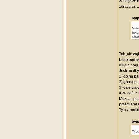
Za fetysze 
zdradzisz...
byrp
Skła
jako
ciał
Tak ,ale wą
biorę pod u
długie nogi.
Jeśli miałby
1) dolną pa
2) górną pa
3) całe ciał
4) w ogóle 
Można spotk
przemianę m
Tyle z real
byrp
Trzy