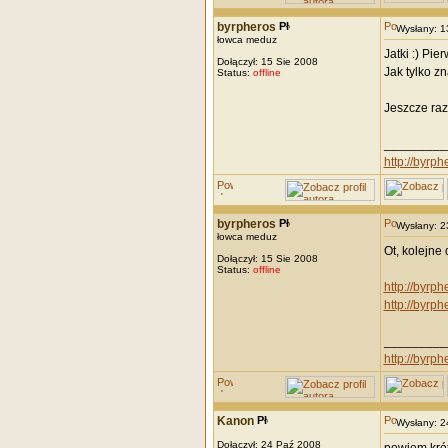
byrpheros
Wysłany: 
łowca meduz
Jatki :) Pi
Dołączył: 15 Sie 2008
Jak tylko zn
Status:
offline
Jeszcze raz
_________
http://byrph
byrpheros
Wysłany: 
łowca meduz
Ot, kolejne
Dołączył: 15 Sie 2008
Status:
offline
http://byrp
http://byrp
_________
http://byrph
Kanon
Wysłany: 
Dołączył: 24 Paź 2008