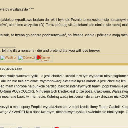
le by wystarczyło ^^'''
 jakieś przypadkowe brałam do ręki i było ok. Później przerzuciłam się na sangwinę i
ów", ale mimo wszystko xD). Teraz próbuję sił pastelami, ale nimi to sie raczej malu
est tak, że trzeba go dobrze poobserwować, bo światła, cienie i półcienie mają różn
________
 tell me it's a nonsens - die and pretend that you will love forever
23-09-2008, 14:54
Moshi wolę twardsze rysiki - a jesli chodzi o kredki to w tym wypadku niezastąp
e ich nie mialam okazji wyprobowac). Swietnie łączą kolorki a jesli chce się ich 
ład mam chorobę na punkcie bardzo, bardzo intensywnych barw i poprawiam je je
Rami POLYCOLOR). Minusem tych kredek jest to, ze poza Krakowem, Warszawą i 
le mozna je kupic w internecie. Kolejną wadą jest cena - dwa razy droższe niz KOO
worzyli u mnie spory Empik i wynalazlam tam z kolei kredki firmy Faber-Castell. Ku
, uwaga AKWARELKI o dosc twardym, niełamliwym rysiku i swietnie sie nimi rysuj
________