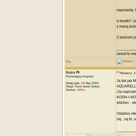
naprawdę, ty
a kredki? Ja
z masą kolor
Z kolorem j
_________
sweat to me,
Noire
Wysłany: 
Pomniejszy Inżynier
Ja tak jak 
Dołączyła: 14 Maj 2003
AQUARELL al
Skąd: From down below
Status:
offline
(Ja naprzyk
KOOH-I-NOO
widziec - a
Ostatnio ot
się...są to
_________