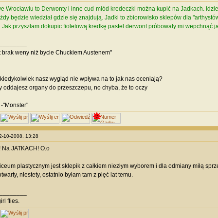
we Wrocławiu to Derwonty i inne cud-miód kredeczki można kupić na Jadkach. Idzie 
ażdy będzie wiedział gdzie się znajdują. Jadki to zbiorowisko sklepów dla "arthys
. Jak przyszłam dokupic fioletową kredkę pastel derwont próbowały mi wepchnąć ja
________
t brak weny niż bycie Chuckiem Austenem"
 kiedykolwiek nasz wygląd nie wpływa na to jak nas oceniają?
y oddajesz organy do przeszczepu, no chyba, że to oczy
 -"Monster"
12-10-2008, 13:28
u! Na JATKACH! O.o
iceum plastycznym jest sklepik z całkiem niezłym wyborem i dla odmiany miłą sprz
warty, niestety, ostatnio byłam tam z pięć lat temu.
________
irl flies.