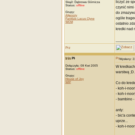
liczyć ze s
Skąd: Dąbrowa Górnicza
Status:
offline
czynić nimi 
Grupy:
do zmazywan
Alijenoty
ogóle traged
Fanklub Lacus Clyne
WOM
ostatnio zd
kredki nad 
_________
Irin
Wysłany: 
Dołączyła: 09 Kwi 2005
W kredkach 
Status:
offline
warstwą ;D.
Grupy:
House of Joy
WIP
Co do kredek
- koh-i-noo
- koh-i-noor
- bambino -
anty:
- bic'a cont
uprze...
- koh-i-noo