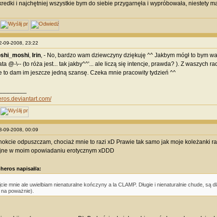
redki i najchętniej wszystkie bym do siebie przygarnęła i wypróbowała, niestety 
22-09-2008, 23:22
shi_moshi
,
Irin
, - No, bardzo wam dziewczyny dziękuję ^^ Jakbym mógł to bym wam
 @-\-- (to róża jest... tak jakby^^'... ale liczą się intencje, prawda? ). Z waszych 
to dam im jeszcze jedną szansę. Czeka mnie pracowity tydzień ^^
________
eros.deviantart.com/
23-09-2008, 00:09
okcie odpuszczam, chociaż mnie to razi xD Prawie tak samo jak moje koleżanki razi
yjne w moim opowiadaniu erotycznym xDDD
heros napisał/a:
jcie mnie ale uwielbiam nienaturalne kończyny a la CLAMP. Długie i nienaturalnie chude, są dla
 na poważnie).