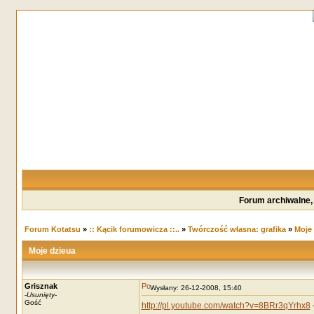
Forum archiwalne,
Forum Kotatsu
»
:: Kącik forumowicza ::..
»
Twórczość własna: grafika
»
Moje
Moje dzieua
Grisznak
Wysłany: 26-12-2008, 15:40
-
Usunięty
-
Gość
http://pl.youtube.com/watch?v=8BRr3qYrhx8