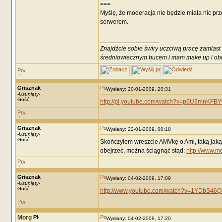
===
Myślę, że moderacja nie będzie miała nic pr
serwerem.
_________________
Znajdźcie sobie świry uczciwą pracę zamiast p
średniowiecznym bucem i mam make up i obci
Grisznak
Wysłany: 20-01-2009, 20:31
-
Usunięty
-
Gość
http://pl.youtube.com/watch?v=p6U3mnKFB
Grisznak
Wysłany: 22-01-2009, 00:18
-
Usunięty
-
Gość
Skończyłem wreszcie AMVkę o Ami, taką jaką 
obejrzeć, można ściągnąć stąd:
http://www.
Grisznak
Wysłany: 04-02-2009, 17:09
-
Usunięty
-
Gość
http://www.youtube.com/watch?v=1YDbS46
Morg
Wysłany: 04-02-2009, 17:20