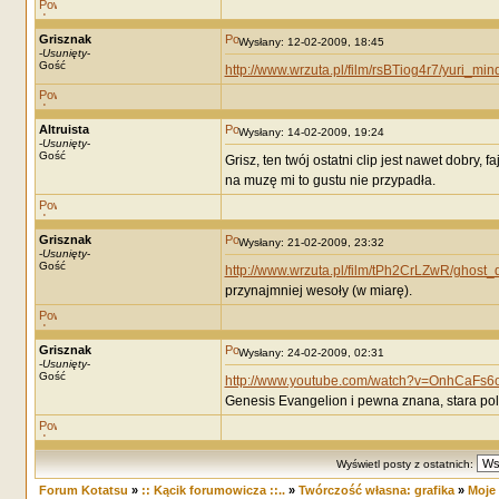
Grisznak
Wysłany: 12-02-2009, 18:45
-
Usunięty
-
Gość
http://www.wrzuta.pl/film/rsBTiog4r7/yuri_min
Altruista
Wysłany: 14-02-2009, 19:24
-
Usunięty
-
Gość
Grisz, ten twój ostatni clip jest nawet dobry,
na muzę mi to gustu nie przypadła.
Grisznak
Wysłany: 21-02-2009, 23:32
-
Usunięty
-
Gość
http://www.wrzuta.pl/film/tPh2CrLZwR/ghost_d
przynajmniej wesoły (w miarę).
Grisznak
Wysłany: 24-02-2009, 02:31
-
Usunięty
-
Gość
http://www.youtube.com/watch?v=OnhCaFs6
Genesis Evangelion i pewna znana, stara pol
Wyświetl posty z ostatnich:
Forum Kotatsu
»
:: Kącik forumowicza ::..
»
Twórczość własna: grafika
»
Moje