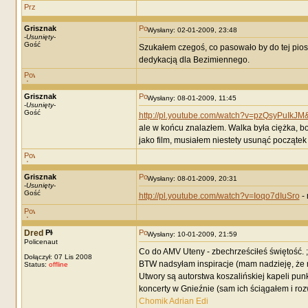
Grisznak
Wysłany: 02-01-2009, 23:48
-
Usunięty
-
Gość
Szukałem czegoś, co pasowało by do tej piose
dedykacją dla Bezimiennego.
Grisznak
Wysłany: 08-01-2009, 11:45
-
Usunięty
-
Gość
http://pl.youtube.com/watch?v=pzQsyPuIkJ
ale w końcu znalazłem. Walka była ciężka, 
jako film, musiałem niestety usunąć początek
Grisznak
Wysłany: 08-01-2009, 20:31
-
Usunięty
-
Gość
http://pl.youtube.com/watch?v=Ioqo7dIuSro
- 
Dred
Wysłany: 10-01-2009, 21:59
Policenaut
Co do AMV Uteny - zbechrześciłeś świętość. ;
Dołączył: 07 Lis 2008
BTW nadsyłam inspiracje (mam nadzieję, że 
Status:
offline
Utwory są autorstwa koszalińskiej kapeli punk
koncerty w Gnieźnie (sam ich ściągałem i roz
Chomik Adrian
Edi