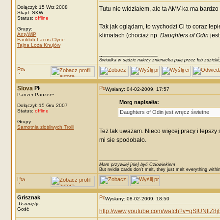
Dołączył: 15 Wrz 2008
Tutu nie widziałem, ale ta AMV-ka ma bardzo f
Skąd: SKW
Status:
offline
Tak jak oglądam, to wychodzi Ci to coraz lep
Grupy:
AntyWiP
klimatach (chociaż np.
Daughters of Odin
jest
Fanklub Lacus Clyne
Tajna Loża Knujów
_________________
Świadka w sądzie należy znienacka pałą przez łeb zdzielić
Slova
Wysłany: 04-02-2009, 17:57
Panzer Panzer~
Morg napisał/a:
Dołączył: 15 Gru 2007
Status:
offline
Daughters of Odin jest wręcz świetne
Grupy:
Samotnia złośliwych Trolli
Też tak uważam. Nieco więcej pracy i lepszy
mi sie spodobało.
_________________
Mam przywilej [nie] być Człowiekiem
But nvidia cards don't melt, they just melt everything withi
Grisznak
Wysłany: 08-02-2009, 18:50
-
Usunięty
-
Gość
http://www.youtube.com/watch?v=qSlUNItZ8j