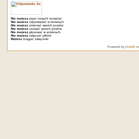
Nie możesz
pisać nowych tematów
Nie możesz
odpowiadać w tematach
Nie możesz
zmieniać swoich postów
Nie możesz
usuwać swoich postów
Nie możesz
głosować w ankietach
Nie możesz
załączać plików
Możesz
ściągać załączniki
Powered by
phpBB
mo