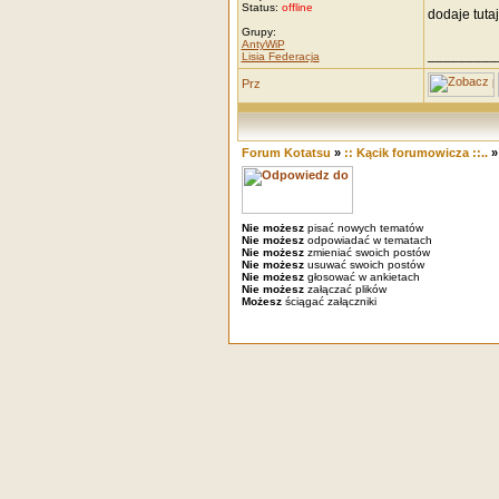
Status:
offline
dodaje tuta
Grupy:
AntyWiP
_________
Lisia Federacja
Forum Kotatsu
»
:: Kącik forumowicza ::..
Nie możesz
pisać nowych tematów
Nie możesz
odpowiadać w tematach
Nie możesz
zmieniać swoich postów
Nie możesz
usuwać swoich postów
Nie możesz
głosować w ankietach
Nie możesz
załączać plików
Możesz
ściągać załączniki