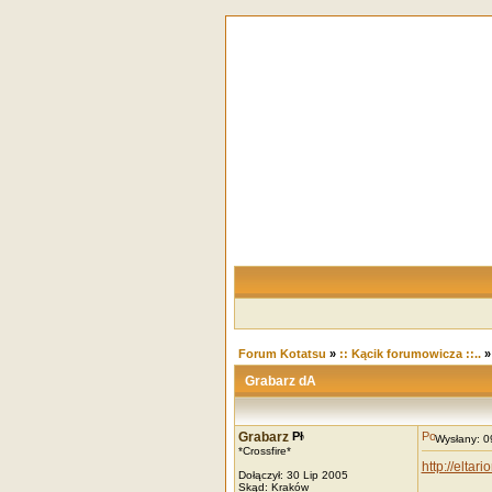
Forum Kotatsu
»
:: Kącik forumowicza ::..
Grabarz dA
Grabarz
Wysłany: 
*Crossfire*
http://eltar
Dołączył: 30 Lip 2005
Skąd: Kraków