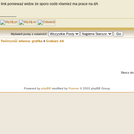
j link ponieważ widze że sporo osób również ma prace na dA
________
Wyświetl posty z ostatnich:
»
Twórczość własna: grafika
»
Grabarz dA
Skocz do
Powered by
phpBB
modified by
Przemo
© 2003 phpBB Group