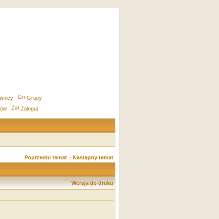
wnicy
Grupy
rów
Zaloguj
Poprzedni temat
Następny temat
::
Wersja do druku