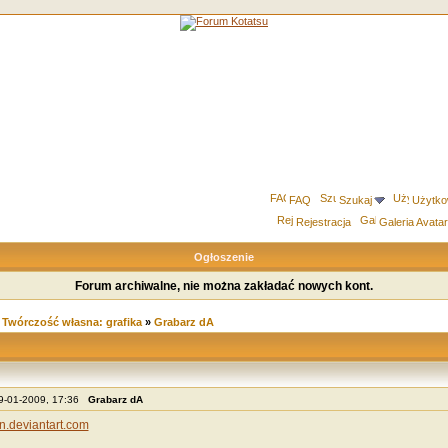
FAQ
Szukaj
Użytko
Rejestracja
Galeria Avata
Ogłoszenie
Forum archiwalne, nie można zakładać nowych kont.
»
Twórczość własna: grafika
»
Grabarz dA
09-01-2009, 17:36
Grabarz dA
ion.deviantart.com