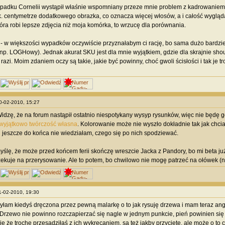
ypadku Cornelii wystąpił właśnie wspomniany przeze mnie problem z kadrowaniem. 
k. centymetrze dodatkowego obrazka, co oznacza więcej włosów, a i całość wygląda
tóra robi lepsze zdjęcia niż moja komórka, to wrzucę dla porównania.
- w większości wypadków oczywiście przyznałabym ci rację, bo sama dużo bardziej 
np. LOGHowy). Jednak akurat SKU jest dla mnie wyjątkiem, gdzie dla skrajnie shouj
 razi. Moim zdaniem oczy są takie, jakie być powinny, choć gwoli ścisłości i tak je
10-02-2010, 15:27
idzę, że na forum nastąpił ostatnio niespotykany wysyp rysunków, więc nie będę g
wyjątkowo twórczość własna
. Kolorowanie może nie wyszło dokładnie tak jak chci
i jeszcze do końca nie wiedziałam, czego się po nich spodziewać.
yślę, że może przed końcem ferii skończę wreszcie Jacka z Pandory, bo mi beta już
ekuje na przerysowanie. Ale to potem, bo chwilowo nie mogę patrzeć na ołówek (ni
11-02-2010, 19:30
łam kiedyś dręczona przez pewną malarkę o to jak rysuję drzewa i mam teraz angs
rzewo nie powinno rozczapierzać się nagle w jednym punkcie, pień powinien się c
ę że trochę przesadziłaś z ich wykręcaniem, są też jakby przycięte, ale może o to c