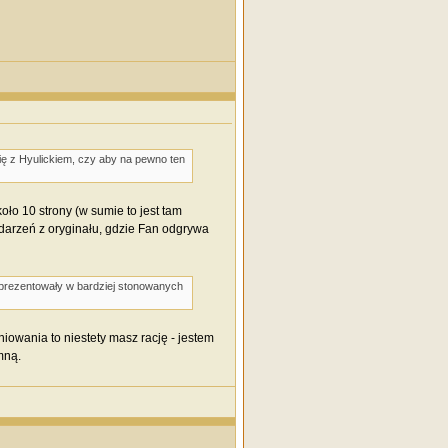
ię z Hyulickiem, czy aby na pewno ten
ło 10 strony (w sumie to jest tam
wydarzeń z oryginału, gdzie Fan odgrywa
j prezentowały w bardziej stonowanych
niowania to niestety masz rację - jestem
mną.