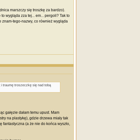
dnica marszczy się troszkę za bardzo).
o wygląda zza tej... em... pergoli? Tak to
nie znam-tego-nazwy, co również wygląda
i traumę troszeczkę się nad tobą
sując gałęzie dałam temu upust. Mam
try na plastykę), gdzie drzewa miały tak
hę fantastyczna (a że nie do końca wyszło,