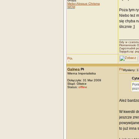
Grupy:
Melior Absque Chrisma
WOM
Poza tym ry
Niebo też mi
się chyba n
ślicznie ;]
_________
Gdy w czarsmut
Płomiennooki 
Zagrzmudnił po
Sapgulcząc po
Galnea
Wysłany: 
Wierna Imperialistka
Cyta
Dołączyła: 31 Mar 2009
Skąd: Gliwice
Poni
Status:
offline
poz
Ależ bardzo
W kwestii d
jeszcze zre
powywijane g
to już inna 