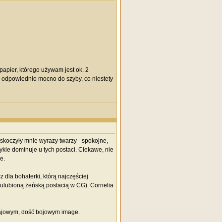
apier, którego używam jest ok. 2
ć odpowiednio mocno do szyby, co niestety
oczyły mnie wyrazy twarzy - spokojne,
kle dominuje u tych postaci. Ciekawe, nie
e.
z dla bohaterki, którą najczęściej
 ulubioną żeńską postacią w CG). Cornelia
czajowym, dość bojowym image.