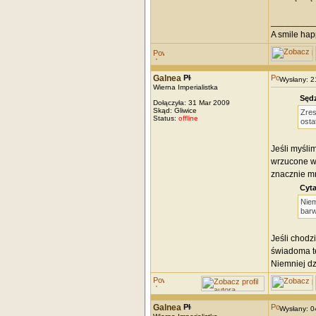
_________
A smile happ
Galnea
Wysłany: 
Wierna Imperialistka
Sędz
Dołączyła: 31 Mar 2009
Skąd: Gliwice
Zres
Status:
offline
osta
Jeśli myśli
wrzucone wi
znacznie mn
Cyta
Niem
barw
Jeśli chodz
świadoma te
Niemniej dz
Galnea
Wysłany: 