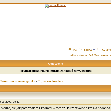
FAQ
Szukaj
Użytko
Rejestracja
Galeria Avata
Ogłoszenie
Forum archiwalne, nie można zakładać nowych kont.
»
Twórczość własna: grafika
»
To, co zmalowałam
13-09-2009, 08:51
e siedzę, ale jak porównałam z kadrami w recenzji to rzeczywiście kreska podobna