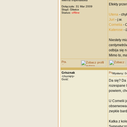
Wierna Imperialistka
Efekty prze
Dołączyła: 31 Mar 2009
Skąd: Gliwice
Status:
offline
Utena
- chy
Juri
- j.w.
Cornelia
-
C
Katerose
-
Niestety mi
centymetrów
odbija się n
Mimo to, ma
Grisznak
Wysłany: 
-
Usunięty
-
Gość
Da się? Da
rozespane l
powiem, cho
U Cornelii j
obserwować 
zwykle bardz
Katka z kol
Sympatyczn