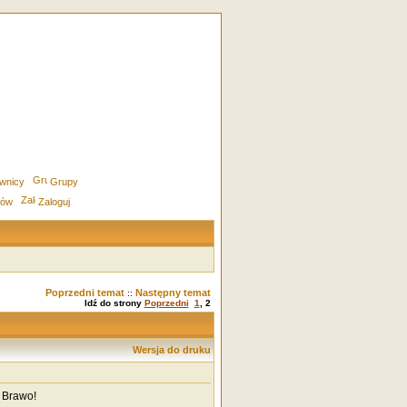
wnicy
Grupy
rów
Zaloguj
Poprzedni temat
Następny temat
::
Idź do strony
Poprzedni
1
,
2
Wersja do druku
. Brawo!