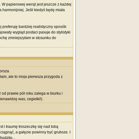
W papierowej wersji jest jeszcze z każdej
 harmonijniej. Jeśli kiedyś będę miała
preferuję bardziej realistyczny sposób
owaty wygląd postaci pasuje do stylistyki
 trochę zmniejszyłam w stosunku do
orsza.
ałam, ale to moja pierwsza przygoda z
 od prawie pół roku zalega w biurku i
enawidzę was, cegiełki!).
t i traumę troszeczkę się nad tobą
iągnąć, a gałęzie powinny być grubsze. I
hodziło...