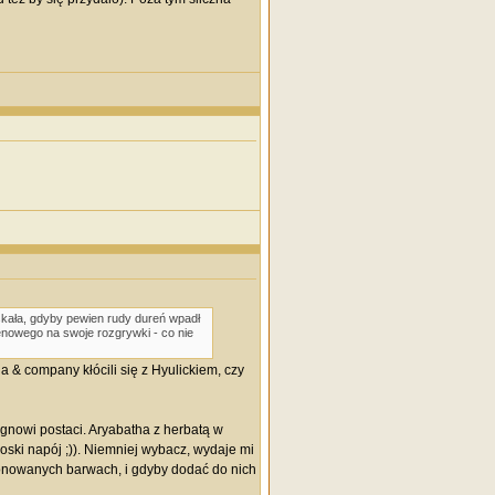
yskała, gdyby pewien rudy dureń wpadł
enowego na swoje rozgrywki - co nie
 & company kłócili się z Hyulickiem, czy
signowi postaci. Aryabatha z herbatą w
boski napój ;)). Niemniej wybacz, wydaje mi
 stonowanych barwach, i gdyby dodać do nich