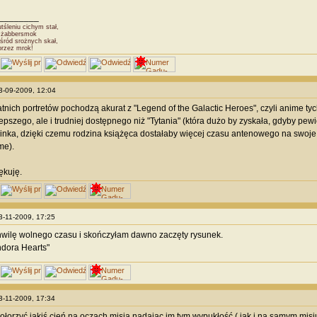
________
śleniu cichym stał,
Dżabbersmok
śród srożnych skał,
przez mrok!
13-09-2009, 12:04
atnich portretów pochodzą akurat z "Legend of the Galactic Heroes", czyli anime ty
lepszego, ale i trudniej dostępnego niż "Tytania" (która dużo by zyskała, gdyby pe
inka, dzięki czemu rodzina książęca dostałaby więcej czasu antenowego na swoje ro
me).
iękuję.
13-11-2009, 17:25
wilę wolnego czasu i skończyłam dawno zaczęty rysunek.
dora Hearts"
13-11-2009, 17:34
łorzyć jakiś cień na oczach misia nadając im tym wypukłość ( jak i na samym misiu 