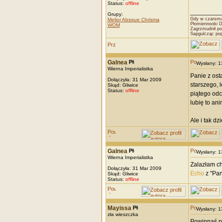
Status:
offline
_________
Grupy:
Gdy w czarsmut
Melior Absque Chrisma
Płomiennooki 
WOM
Zagrzmudnił po
Sapgulcząc po
Galnea
Wysłany: 
Wierna Imperialistka
Panie z ost
Dołączyła: 31 Mar 2009
starszego, 
Skąd: Gliwice
Status:
offline
piątego odc
lubię to ani
Ale i tak dz
Galnea
Wysłany: 
Wierna Imperialistka
Zalazłam ch
Dołączyła: 31 Mar 2009
Echo
z "Pan
Skąd: Gliwice
Status:
offline
Mayissa
Wysłany: 
zła wieszczka
Powinnaś po