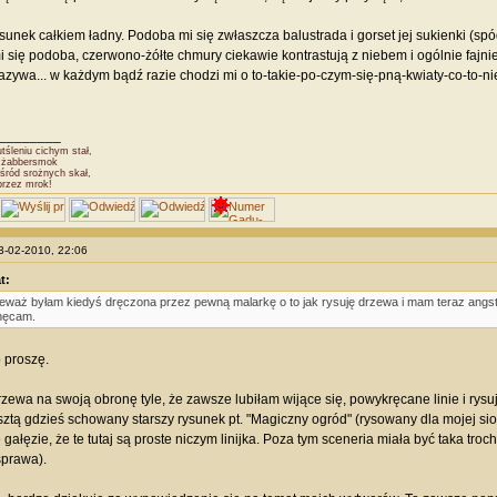
sunek całkiem ładny. Podoba mi się zwłaszcza balustrada i gorset jej sukienki (spó
 się podoba, czerwono-żółte chmury ciekawie kontrastują z niebem i ogólnie fajnie t
azywa... w każdym bądź razie chodzi mi o to-takie-po-czym-się-pną-kwiaty-co-to-
________
śleniu cichym stał,
Dżabbersmok
śród srożnych skał,
przez mrok!
13-02-2010, 22:06
t:
eważ byłam kiedyś dręczona przez pewną malarkę o to jak rysuję drzewa i mam teraz angst 
nęcam.
 proszę.
rzewa na swoją obronę tyle, że zawsze lubiłam wijące się, powykręcane linie i ry
sztą gdzieś schowany starszy rysunek pt. "Magiczny ogród" (rysowany dla mojej sios
ałęzie, że te tutaj są proste niczym linijka. Poza tym sceneria miała być taka troc
sprawa).