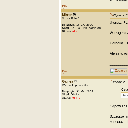
Mirror
Wysłany: 
Santa Echoś.
Utena... Pr
Dołączyła: 16 Gru 2009
Skąd: Bo... ja... Nie pamiętam.
Status:
offline
W drugim ry
Cornelia...
Ale za to o
_________
Galnea
Wysłany: 
Wierna Imperialistka
Cyta
Dołączyła: 31 Mar 2009
Skąd: Gliwice
Da s
Status:
offline
Odpowiadają
Szczerze mó
koncepcja. 