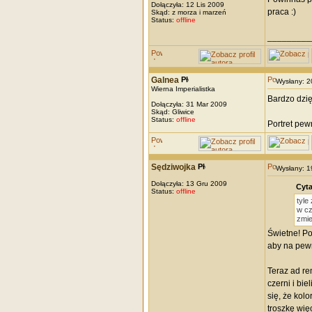
Dołączyła: 12 Lis 2009
praca :)
Skąd: z morza i marzeń
Status:
offline
_________
Galnea
Wysłany: 
Wierna Imperialistka
Bardzo dzię
Dołączyła: 31 Mar 2009
Skąd: Gliwice
Status:
offline
Portret pew
Sędziwojka
Wysłany: 
Dołączyła: 13 Gru 2009
Cyta
Status:
offline
tyle
w cz
zmie
Świetne! Po
aby na pewn
Teraz ad re
czerni i bi
się, że kol
troszkę wię