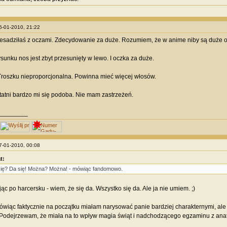
05-01-2010, 21:22
zesadziłaś z oczami. Zdecydowanie za duże. Rozumiem, że w anime niby są duże oczy
sunku nos jest zbyt przesunięty w lewo. I oczka za duże.
 Troszku nieproporcjonalna. Powinna mieć więcej włosów.
statni bardzo mi się podoba. Nie mam zastrzeżeń.
________
07-01-2010, 00:08
t:
ię? Da się! Można? Można! - mówiąc fandomowo.
c po harcersku - wiem, że się da. Wszystko się da. Ale ja nie umiem. ;)
wiąc faktycznie na początku miałam narysować panie bardziej charakternymi, ale j
Podejrzewam, że miała na to wpływ magia świąt i nadchodzącego egzaminu z anat