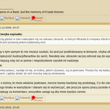
________
ens in a flash, but the memory of it lasts forever.
21-12-2009, 00:37
iwojka napisał/a:
ztą gdzieś w sieci natknęłam się na ciekawy obrazek, w którym Miranda & company kłócili s
tni jest postacią peiwrszoplanową serii.
my o tym samym to nie musisz szukać, bo jest już podlinkowany w temacie, chyba oko
ększość ilustracji/fanartów do serii). Niestety ww. obrazek raczej odnosił się do 
iejszą rolę niż w anime i niepotrzebnie narobił mi nadzieje.
t:
niej wybacz, wydaje mi się, że kolory, jakich używasz, są za jaskrawe. Postaci by się lepie
ach, i gdyby dodać do nich troszkę więcej cieniowania.
i o kolory, to mnie właśnie jaskrawe, mocne barwy bardziej się podobają. Co do cie
go braku w warsztacie i staram się to wyćwiczyć, ale jeszcze sporo pracy przede 
iękuję za komentarz, wszystkie uwagi są dla mnie bardzo cenne.
04-01-2010, 22:42