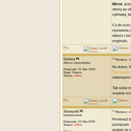
Mirror
, prz
strony po o
cyfrówkę, k
Co do oczu 
rysowania (
utworu i nie
oryginału.
Galnea
Wysłany: 
Wierna Imperialistka
No dobra. W
Dołączyła: 31 Mar 2009
Tym razem 
Skąd: Gliwice
Status:
offline
inktensami 
Tak sobie m
smętnie ocz
Sasayaki
Wysłany: 
Dżabbersmok
Ponieważ by
Dołączyła: 22 Maj 2009
poznęcam. D
Status:
offline
wydaje mi si