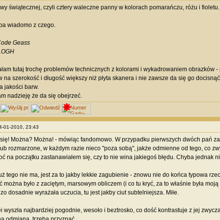
rwy świątecznej, czyli cztery waleczne panny w kolorach pomarańczu, różu i fioletu.
ba wiadomo z czego.
ode Geass
LOGH
ałam tutaj trochę problemów technicznych z kolorami i wykadrowaniem obrazków - p
 na szerokość i długość większy niż płyta skanera i nie zawsze da się go docisną
a jakości barw.
m nadzieję że da się obejrzeć.
04-01-2010, 23:43
 się! Można? Można! - mówiąc fandomowo. W przypadku pierwszych dwóch pań zask
ub rozmarzone, w każdym razie nieco "poza sobą", jakże odmienne od tego, co zwy
ć na początku zastanawiałem się, czy to nie wina jakiegoś błędu. Chyba jednak ni
uż tego nie ma, jest za to jakby lekkie zagubienie - znowu nie do końca typowa rzec
można było z zaciętym, marsowym obliczem (i co tu kryć, za to właśnie była moją
o dosadnie wyrażała uczucia, tu jest jakby ciut subtelniejsza. Miłe.
ei wyszła najbardziej pogodnie, wesoło i beztrosko, co dość kontrastuje z jej zwy
a odmiana, trzeba przyznać.