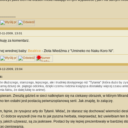
________
20-11-2009, 13:01
kuję za komentarz.
nej wrednej baby:
Beatrice
- Złota Wiedźma z "Umineko no Naku Koro Ni".
19-12-2009, 23:04
t:
 że dłuższego, starszego, lepszego, ale i trudniej dostępnego niż "Tytania" (która dużo by z
arną dziurę ok. piątego odcinka, dzięki czemu rodzina książęca dostałaby więcej czasu ant
nia faktu, że dalej lubię to anime).
pieram. Zresztą gdzieś w sieci natknęłam się na ciekawy obrazek, w którym Miranda
o ten ostatni jest postacią peiwrszoplanową serii. Jak znajdę, to załączę.
m, fajnie, że rysujesz arty do Tytanii. Widać, że starasz się dochować wierności de
eli Ci dobrze wyszedł (nie ma to jak pyszna herbata, nieprawdaż, też uwielbiam ten 
ory, jakich używasz, są za jaskrawe. Postaci by się lepiej prezentowały w bardziej
cej cieniowania.