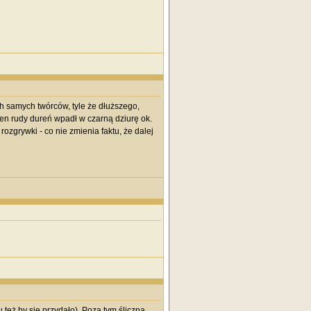
ch samych twórców, tyle że dłuższego,
wien rudy dureń wpadł w czarną dziurę ok.
zgrywki - co nie zmienia faktu, że dalej
też by się przydało). Poza tym śliczna