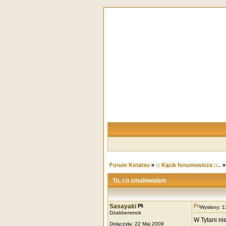
Forum Kotatsu
»
:: Kącik forumowicza ::..
To, co zmalowałam
Sasayaki
Wysłany: 
Dżabbersmok
W Tytani ni
Dołączyła: 22 Maj 2009