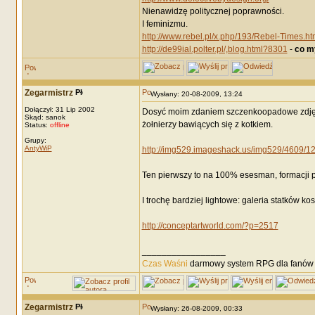
Nienawidzę politycznej poprawności.
I feminizmu.
http://www.rebel.pl/x.php/193/Rebel-Times.ht
http://de99ial.polter.pl/,blog.html?8301
-
co m
Zegarmistrz
Wysłany: 20-08-2009, 13:24
Dołączył: 31 Lip 2002
Dosyć moim zdaniem szczenkoopadowe zdjęcie
Skąd: sanok
żołnierzy bawiących się z kotkiem.
Status:
offline
Grupy:
AntyWiP
http://img529.imageshack.us/img529/4609/
Ten pierwszy to na 100% esesman, formacji po
I trochę bardziej lightowe: galeria statków ko
http://conceptartworld.com/?p=2517
_________________
Czas Waśni
darmowy system RPG dla fanów F
Zegarmistrz
Wysłany: 26-08-2009, 00:33