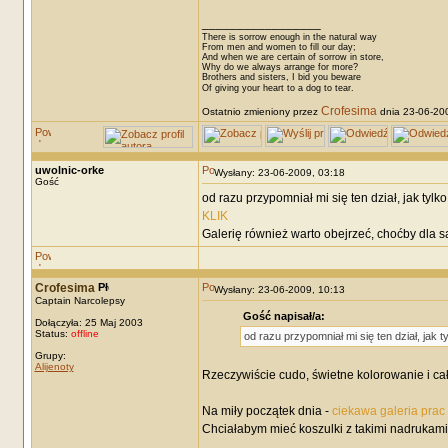
_________________
There is sorrow enough in the natural way
From men and women to fill our day;
And when we are certain of sorrow in store,
Why do we always arrange for more?
Brothers and sisters, I bid you beware
Of giving your heart to a dog to tear.
Crofesima
Ostatnio zmieniony przez
dnia 23-06-200
uwolnic-orke
Wysłany: 23-06-2009, 03:18
Gość
od razu przypomniał mi się ten dział, jak tyl
KLIK
Galerię również warto obejrzeć, choćby dla 
Crofesima
Wysłany: 23-06-2009, 10:13
Captain Narcolepsy
Gość napisał/a:
Dołączyła: 25 Maj 2003
Status:
offline
od razu przypomniał mi się ten dział, jak 
Grupy:
Alijenoty
Rzeczywiście cudo, świetne kolorowanie i cał
Na miły początek dnia -
ciekawa galeria prac
Chciałabym mieć koszulki z takimi nadrukami