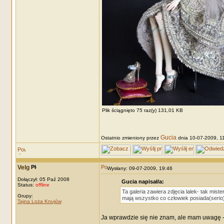
Plik ściągnięto 75 raz(y) 131,01 KB
Gucia
Ostatnio zmieniony przez
dnia 10-07-2009, 11
Velg
Wysłany: 09-07-2009, 19:46
Dołączył: 05 Paź 2008
Gucia napisał/a:
Status:
offline
Ta galeria zawiera zdjęcia lalek- tak mist
Grupy:
mają wszystko co człowiek posiada(serio)
Tajna Loża Knujów
Ja wprawdzie się nie znam, ale mam uwagę - j