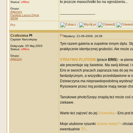
to jeszcze masochistki bo na ogrodzeniu...
Status:
offline
Grupy:
Alijenoty
_________________
Fanklub Lacus Clyne
WOM
Crofesima
Wysłany: 21-06-2009, 19:39
Captain Narcolepsy
Tym razem galeria w zupełnie innym stylu. S
Dołączyła: 25 Maj 2003
praktycznie identycznej grubości. Ale może 
Status:
offline
Grupy:
Alijenoty
STRAYING PLATOON
(prace
ERIS
) - w pie
ale prezentuje się świetnie. Ma swój klimat. I 
Eris w swoich pracach zaprasza nas do jej ma
fantastycznym, a wszystko przedstawione w spe
Dziewczyna ma nieprawdopodobną wyobraźnię
Rysowane przez nią postacie mają swoje cha
Tanukowe photoSzopy znajdą też może coś dl
ciekawe.
Warto też zajrzeć do jej
Dziennika
- Eris jest
Moje ulubione rysunki:
bramy nieba?
- chciał
ewentualnie
TO
.