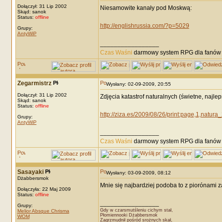
Dołączył: 31 Lip 2002
Niesamowite kanały pod Moskwą:
Skąd: sanok
Status:
offline
http://englishrussia.com/?p=5029
Grupy:
AntyWiP
_________________
Czas Waśni
darmowy system RPG dla fanów F
Zegarmistrz
Wysłany: 02-09-2009, 20:55
Dołączył: 31 Lip 2002
Zdjęcia katastrof naturalnych (świetne, najlep
Skąd: sanok
Status:
offline
http://ziza.es/2009/08/26/print:page,1,natura
Grupy:
AntyWiP
_________________
Czas Waśni
darmowy system RPG dla fanów F
Sasayaki
Wysłany: 03-09-2009, 08:12
Dżabbersmok
Mnie się najbardziej podoba to z piorónami z
Dołączyła: 22 Maj 2009
Status:
offline
_________________
Grupy:
Gdy w czarsmutśleniu cichym stał,
Melior Absque Chrisma
Płomiennooki Dżabbersmok
WOM
Zagrzmudnił pośród srożnych skał,