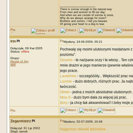
_________________
There is sorrow enough in the natural way
From men and women to fill our day;
And when we are certain of sorrow in store,
Why do we always arrange for more?
Brothers and sisters, I bid you beware
Of giving your heart to a dog to tear.
Irin
Wysłany: 24-06-2009, 00:21
Dołączyła: 09 Kwi 2005
Pochwalę się moimi ulubionymi mastahami z d
Status:
offline
poziomu".
Grupy:
Giname
- te naćpane oczy i te włosy... Ten 
House of Joy
WIP
mnie drażni w jego manierze (pewnie właśnie t
jego prace.
Laverinne
- szczegóóóły... Większość prac na
Luciole
- dużo dobrych, różnych prac. Ja najb
twórczość.
Gimei
- jedna z moich absolutnie ulubionych
Mou-S
- dużo bym dała za więcej jej prac.
Bory
- ja chcę tak akwarelować! I żeby moje p
Zegarmistrz
Wysłany: 02-07-2009, 10:48
Dołączył: 31 Lip 2002
Najgorsze okładki tabloidów
Skąd: sanok