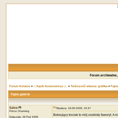
Forum archiwalne,
Forum Kotatsu
»
:: Kącik forumowicza ::..
»
Twórczość własna: grafika
»
Fajne
Fajne galerie
Salva
Wysłany: 19-06-2009, 16:47
Prince Charming
Boksujący kociak to mój osobisty faworyt. A n
Dołączyła: 29 Paź 2006