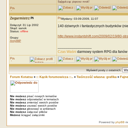
Sapgulcząc poprzez mrok!
Zegarmistrz
Wysłany: 03-09-2009, 11:07
Dołączył: 31 Lip 2002
140 dziwnych i fantastycznych budynków (nie
Skąd: sanok
Status:
offline
http://www.instantshift.com/2009/02/19/80-str
Grupy:
AntyWiP
_________________
Czas Waśni
darmowy system RPG dla fanów F
Wyświetl posty z ostatnich:
Forum Kotatsu
»
:: Kącik forumowicza ::..
»
Twórczość własna: grafika
»
Fajne
Nie możesz
pisać nowych tematów
Nie możesz
odpowiadać w tematach
Nie możesz
zmieniać swoich postów
Nie możesz
usuwać swoich postów
Nie możesz
głosować w ankietach
Nie możesz
załączać plików
Możesz
ściągać załączniki
Powered by
phpBB
mo