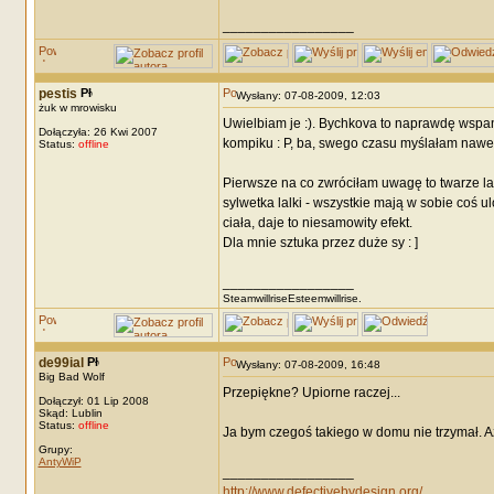
_________________
pestis
Wysłany: 07-08-2009, 12:03
żuk w mrowisku
Uwielbiam je :). Bychkova to naprawdę wspania
Dołączyła: 26 Kwi 2007
kompiku : P, ba, swego czasu myślałam nawet
Status:
offline
Pierwsze na co zwróciłam uwagę to twarze la
sylwetka lalki - wszystkie mają w sobie coś
ciała, daje to niesamowity efekt.
Dla mnie sztuka przez duże sy : ]
_________________
SteamwillriseEsteemwillrise.
de99ial
Wysłany: 07-08-2009, 16:48
Big Bad Wolf
Przepiękne? Upiorne raczej...
Dołączył: 01 Lip 2008
Skąd: Lublin
Status:
offline
Ja bym czegoś takiego w domu nie trzymał. Aż
Grupy:
AntyWiP
_________________
http://www.defectivebydesign.org/