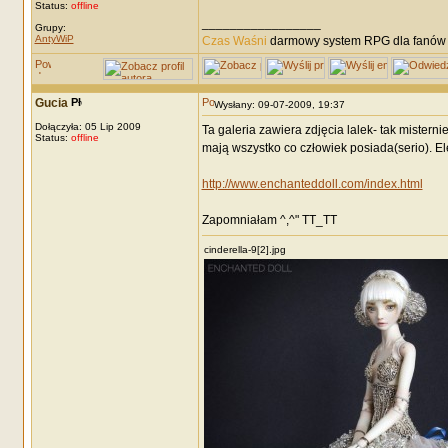
Status:
offline
_________________
Grupy:
AntyWiP
Czas Waśni
darmowy system RPG dla fanów F
Gucia
Wysłany: 09-07-2009, 19:37
Dołączyła: 05 Lip 2009
Ta galeria zawiera zdjęcia lalek- tak misterni
Status:
offline
mają wszystko co człowiek posiada(serio). El
http://www.enchanteddoll.com/index.html
Zapomniałam ^,^" TT_TT
cinderella-9[2].jpg