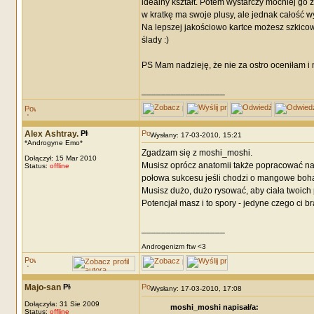
idealny kształt. Potem wystarczy mocniej go
w kratkę ma swoje plusy, ale jednak całość w
Na lepszej jakościowo kartce możesz szkicow
ślady :)
PS Mam nadzieję, że nie za ostro oceniłam i 
_________________
Alex Ashtray.
Wysłany: 17-03-2010, 15:21
*Androgyne Emo*
Zgadzam się z moshi_moshi.
Dołączył: 15 Mar 2010
Musisz oprócz anatomii także popracować nad
Status:
offline
połowa sukcesu jeśli chodzi o mangowe bohat
Musisz dużo, dużo rysować, aby ciała twoich po
Potencjał masz i to spory - jedyne czego ci br
_________________
Androgenizm ftw <3
Majo-san
Wysłany: 17-03-2010, 17:08
Dołączyła: 31 Sie 2009
moshi_moshi napisał/a:
Status:
offline