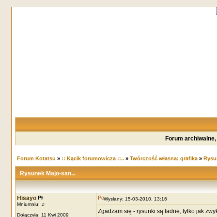
Forum archiwalne,
Forum Kotatsu
»
:: Kącik forumowicza ::..
»
Twórczość własna: grafika
»
Rysun
Rysunek Majo-san...
Hisayo
Wysłany: 15-03-2010, 13:16
Mniumniu! ♫
Zgadzam się - rysunki są ładne, tylko jak zw
Dołączyła: 11 Kwi 2009