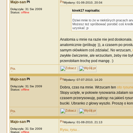
Majo-san
Wysłany: 01-06-2010, 20:04
Dołączyła: 31 Sie 2009
kinek17 napisał/a:
Status:
offline
Dziwi mnie to że w niektórych pracach ana
Możesz też spróbować porobić coś kredkam
uzyskać ;p
Anatomia u mnie na razie nie jest doskonała.
anatomicznie (próbuję :)), a czasem po prost
samym ołówkiem coś zdziałać. No wrzucam,
zwykłe ćwiczenie, ale wrzuciłam, żeby nie by
przerobiłam trochę pod mangę. :)
Majo-san
Wysłany: 07-07-2010, 14:20
Dołączyła: 31 Sie 2009
Dobra, czas na mnie. Wrzucam ten
oto rysun
Status:
offline
Stopy ucięte, w połowie rysowania zdałam so
czasem przerysowuję, patrząc na jakieś rysu
buciki. Ubranko z głowy wyszło. Proszę o kon
Majo-san
Wysłany: 01-08-2010, 21:13
Dołączyła: 31 Sie 2009
Rysu, rysu...
Status:
offline