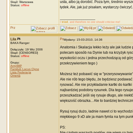
usta, albo ją dorobić. Poza tym, średnio wysz
Skąd: Warszawa
Status:
offline
łydek. Ale, jak już pisałam, wystarczy ćwiczyć.
_________________
I
tried
, and therefore
no one
should criticise me!
Lila
Wysłany: 15-03-2010, 14:36
BAKA Ranger
Anatomia i Skalacja lekko leży ale jak ludz
Dołączyła: 19 Wrz 2006
polecam sposób na Dynie lub na krzyżyk rysowa
Skąd: [CENSORED]
Status:
offline
wysokości oczu i jedna przechodzącą od góry
Grupy:
przekrzywieniem tego )
AntyWiP
Fanklub Lacus Clyne
Lisia Federacja
Możesz też pobawić się w "przerysowywanie" 
Omertà
Ale nie rób tego błędu, że będziesz podawać j
rysować. Ale nie przykładanie kartki do kartki
najbardziej podobny rysunek. Dla tego rysuje
przeszkadzać jeśli się rysuje długo, ale niek
większość obrazka... Ale to bardziej technicz
Rysuj rysuj dużo, ładnie nawet ci to wychod
miękkiego 9 xD ale ja mam fymla na tym punkci
PS:
Nie czytam waszych postów, nie wiem co tam p