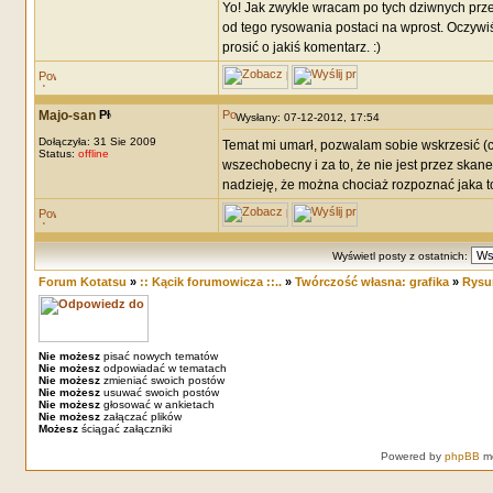
Yo! Jak zwykle wracam po tych dziwnych prze
od tego rysowania postaci na wprost. Oczywiś
prosić o jakiś komentarz. :)
Majo-san
Wysłany: 07-12-2012, 17:54
Dołączyła: 31 Sie 2009
Temat mi umarł, pozwalam sobie wskrzesić 
Status:
offline
wszechobecny i za to, że nie jest przez skane
nadzieję, że można chociaż rozpoznać jaka to
Wyświetl posty z ostatnich:
Forum Kotatsu
»
:: Kącik forumowicza ::..
»
Twórczość własna: grafika
»
Rysun
Nie możesz
pisać nowych tematów
Nie możesz
odpowiadać w tematach
Nie możesz
zmieniać swoich postów
Nie możesz
usuwać swoich postów
Nie możesz
głosować w ankietach
Nie możesz
załączać plików
Możesz
ściągać załączniki
Powered by
phpBB
mo