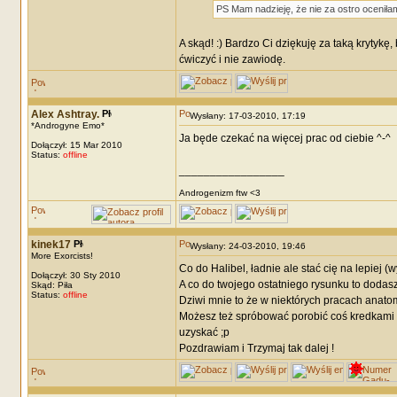
PS Mam nadzieję, że nie za ostro oceniłam
A skąd! :) Bardzo Ci dziękuję za taką krytykę
ćwiczyć i nie zawiodę.
Alex Ashtray.
Wysłany: 17-03-2010, 17:19
*Androgyne Emo*
Ja będe czekać na więcej prac od ciebie ^-^
Dołączył: 15 Mar 2010
Status:
offline
_________________
Androgenizm ftw <3
kinek17
Wysłany: 24-03-2010, 19:46
More Exorcists!
Co do Halibel, ładnie ale stać cię na lepiej (w
Dołączył: 30 Sty 2010
A co do twojego ostatniego rysunku to dodasz 
Skąd: Piła
Status:
offline
Dziwi mnie to że w niektórych pracach anatom
Możesz też spróbować porobić coś kredkami , 
uzyskać ;p
Pozdrawiam i Trzymaj tak dalej !