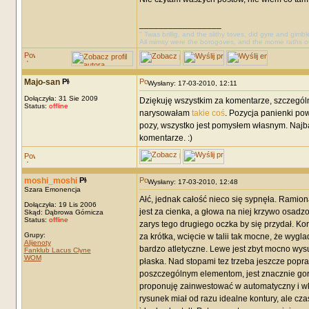
_________________
" Twas brillig, and the slithy toves, did gyre and gimb
All mimsy were the borogoves, and the mome raths o
Majo-san
Wysłany: 17-03-2010, 12:11
Dołączyła: 31 Sie 2009
Dziękuję wszystkim za komentarze, szczególn
Status:
offline
narysowałam
takie coś
. Pozycja panienki po
pozy, wszystko jest pomysłem własnym. Najbar
komentarze. :)
moshi_moshi
Wysłany: 17-03-2010, 12:48
Szara Emonencja
Ałć, jednak całość nieco się sypnęła. Ramion
Dołączyła: 19 Lis 2006
jest za cienka, a głowa na niej krzywo osadzo
Skąd: Dąbrowa Górnicza
Status:
offline
zarys tego drugiego oczka by się przydał. Kor
Grupy:
za krótka, wcięcie w talii tak mocne, że wygla
Alijenoty
bardzo atletyczne. Lewe jest zbyt mocno wysun
Fanklub Lacus Clyne
WOM
płaska. Nad stopami tez trzeba jeszcze popra
poszczególnym elementom, jest znacznie gorze
proponuję zainwestować w automatyczny i wkł
rysunek miał od razu idealne kontury, ale cz