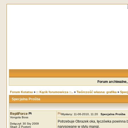
Forum archiwalne,
Forum Kotatsu
»
:: Kącik forumowicza ::..
»
Twórczość własna: grafika
»
Specj
Specjalna Prośba
RepliForce
Wysłany: 11-06-2010, 11:20
Specjalna Prośba
Vongola Boss
Potrzebuje Obrazek oka, tęczówka powinna 
Dołączył: 30 Sty 2009
narysowane w stylu mangi.
Skąd: Z Pustyni