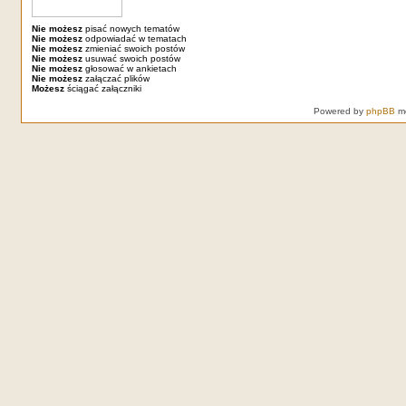
Nie możesz
pisać nowych tematów
Nie możesz
odpowiadać w tematach
Nie możesz
zmieniać swoich postów
Nie możesz
usuwać swoich postów
Nie możesz
głosować w ankietach
Nie możesz
załączać plików
Możesz
ściągać załączniki
Powered by
phpBB
mo