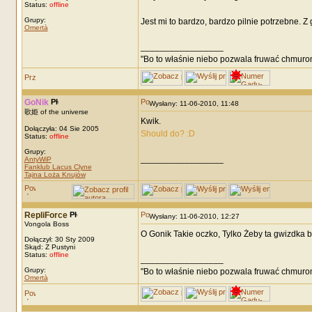
Status:
offline
Grupy:
Jest mi to bardzo, bardzo pilnie potrzebne. Z
Omertà
_________________
"Bo to właśnie niebo pozwala fruwać chmuro
GoNik
Wysłany: 11-06-2010, 11:48
歌姫 of the universe
Kwik.
Dołączyła: 04 Sie 2005
Should do? :D
Status:
offline
Grupy:
_________________
AntyWiP
Fanklub Lacus Clyne
Tajna Loża Knujów
RepliForce
Wysłany: 11-06-2010, 12:27
Vongola Boss
O Gonik Takie oczko, Tylko Żeby ta gwizdka b
Dołączył: 30 Sty 2009
Skąd: Z Pustyni
Status:
offline
_________________
Grupy:
"Bo to właśnie niebo pozwala fruwać chmuro
Omertà