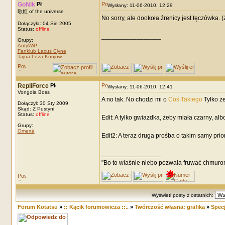
GoNik
Wysłany: 11-06-2010, 12:29
歌姫 of the universe
No sorry, ale dookoła źrenicy jest tęczówka. (
Dołączyła: 04 Sie 2005
Status:
offline
_________________
Grupy:
AntyWiP
Fanklub Lacus Clyne
Tajna Loża Knujów
RepliForce
Wysłany: 11-06-2010, 12:41
Vongola Boss
A no tak. No chodzi mi o
Coś Takiego
Tylko ż
Dołączył: 30 Sty 2009
Skąd: Z Pustyni
Status:
offline
Edit: A tylko gwiazdka, żeby miała czarny, al
Grupy:
Omertà
Edit2: A teraz druga prośba o takim samy pri
_________________
"Bo to właśnie niebo pozwala fruwać chmuro
Wyświetl posty z ostatnich:
Forum Kotatsu
»
:: Kącik forumowicza ::..
»
Twórczość własna: grafika
»
Specj