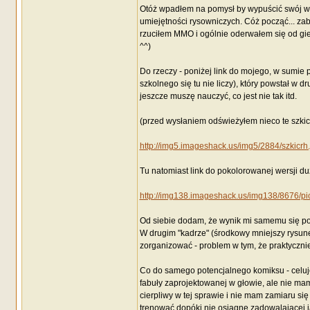
Otóż wpadłem na pomysł by wypuścić swój wł
umiejętności rysowniczych. Cóż począć... zab
rzuciłem MMO i ogólnie oderwałem się od g
^^)
Do rzeczy - poniżej link do mojego, w sumie
szkolnego się tu nie liczy), który powstał w 
jeszcze muszę nauczyć, co jest nie tak itd.
(przed wysłaniem odświeżyłem nieco te szkic
http://img5.imageshack.us/img5/2884/szkicrh.
Tu natomiast link do pokolorowanej wersji d
http://img138.imageshack.us/img138/8676/pi
Od siebie dodam, że wynik mi samemu się po
W drugim "kadrze" (środkowy mniejszy rysunek
zorganizować - problem w tym, że praktycznie 
Co do samego potencjalnego komiksu - celuję
fabuły zaprojektowanej w głowie, ale nie mam
cierpliwy w tej sprawie i nie mam zamiaru si
trenować dopóki nie osiągnę zadowalającej j