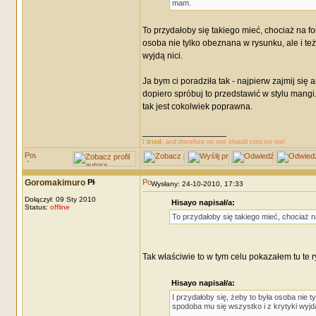
mam.
To przydałoby się takiego mieć, chociaż na for
osoba nie tylko obeznana w rysunku, ale i te
wyjdą nici.
Ja bym ci poradziła tak - najpierw zajmij si
dopiero spróbuj to przedstawić w stylu mang
tak jest cokolwiek poprawna.
_________________
I
tried
, and therefore
no one
should criticise me!
Goromakimuro
Wysłany: 24-10-2010, 17:33
Dołączył: 09 Sty 2010
Hisayo napisał/a:
Status:
offline
To przydałoby się takiego mieć, chociaż na
Tak właściwie to w tym celu pokazałem tu te ry
Hisayo napisał/a:
I przydałoby się, żeby to była osoba nie 
spodoba mu się wszystko i z krytyki wyjdą