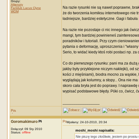
Grupy:
Alijenoty
Na razie rysunki nie są nawet poprawne, brak
Fanklub Lacus Clyne
WOM
że do tworzenia komiksu internetowego nie tr
ładniejsze, bardziej estetyczne. Gagi i fabuła
Na razie nie pozostaje ci nic innego jak ćwic
mangi, tym bardziej powinieneś zainteresowa
poradników i tutoriali. Przy czym cieniowanie
pytania o deformację, uproszczenia i "własny 
Serio, to widać kiedy ktoś robi postaci np. z
Co do pierwszego rysunku: pani ma za dużą gł
jakby były przyklejone niczym naklejki), od sz
kości z mięśniami), biodra mocno za wąskie, bo
wyglądają jak kolumny, a stopy... Ona nie ma
skoro cała bryła jest do poprawy. I naprawdę 
wypisać podstawowe błędy. Póki co, ćwicz, ćw
_________________
Goromakimuro
Wysłany: 24-10-2010, 20:34
Dołączył: 09 Sty 2010
moshi_moshi napisał/a:
Status:
offline
Nie piszę tego złośliwie, jestem po prostu