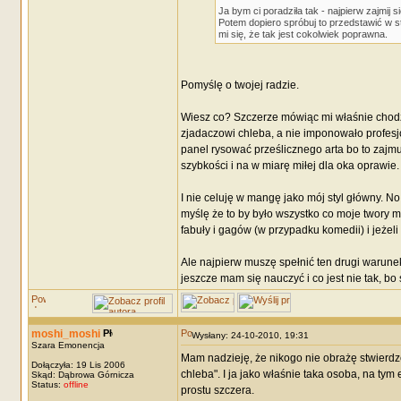
Ja bym ci poradziła tak - najpierw zajmij
Potem dopiero spróbuj to przedstawić w 
mi się, że tak jest cokolwiek poprawna.
Pomyślę o twojej radzie.
Wiesz co? Szczerze mówiąc mi właśnie chodz
zjadaczowi chleba, a nie imponowało profes
panel rysować prześlicznego arta bo to zajm
szybkości i na w miarę miłej dla oka oprawie.
I nie celuję w mangę jako mój styl główny. N
myślę że to by było wszystko co moje twory
fabuły i gagów (w przypadku komedii) i jeżeli
Ale najpierw muszę spełnić ten drugi warunek
jeszcze mam się nauczyć i co jest nie tak, bo
moshi_moshi
Wysłany: 24-10-2010, 19:31
Szara Emonencja
Mam nadzieję, że nikogo nie obrażę stwierdze
Dołączyła: 19 Lis 2006
chleba". I ja jako właśnie taka osoba, na tym
Skąd: Dąbrowa Górnicza
Status:
offline
prostu szczera.