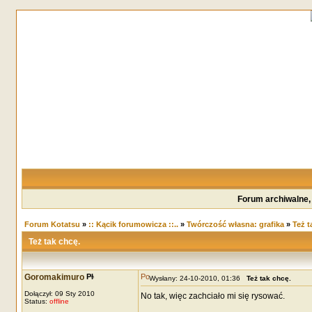
Forum archiwalne,
Forum Kotatsu
»
:: Kącik forumowicza ::..
»
Twórczość własna: grafika
»
Też t
Też tak chcę.
Goromakimuro
Wysłany: 24-10-2010, 01:36
Też tak chcę.
Dołączył: 09 Sty 2010
No tak, więc zachciało mi się rysować.
Status:
offline