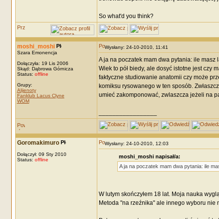
So what'd you think?
moshi_moshi
Wysłany: 24-10-2010, 11:41
Szara Emonencja
A ja na poczatek mam dwa pytania: ile masz l
Dołączyła: 19 Lis 2006
Wiek to pół biedy, ale dosyć istotne jest czy
Skąd: Dąbrowa Górnicza
Status:
offline
faktyczne studiowanie anatomii czy może pr
Grupy:
komiksu rysowanego w ten sposób. Zwłaszcza,
Alijenoty
umieć zakomponować, zwlaszcza jeżeli na pa
Fanklub Lacus Clyne
WOM
_________________
Goromakimuro
Wysłany: 24-10-2010, 12:03
Dołączył: 09 Sty 2010
moshi_moshi napisał/a:
Status:
offline
A ja na poczatek mam dwa pytania: ile mas
W lutym skończyłem 18 lat. Moja nauka wyglą
Metoda "na rzeźnika" ale innego wyboru nie