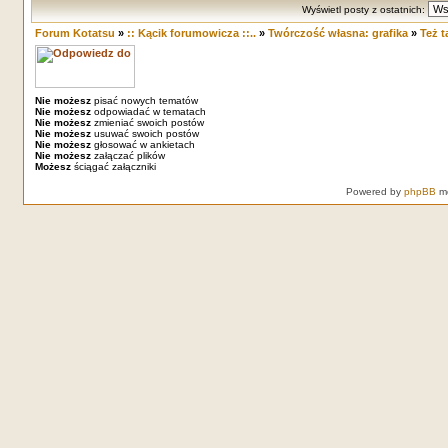
Wyświetl posty z ostatnich:
Forum Kotatsu
»
:: Kącik forumowicza ::..
»
Twórczość własna: grafika
»
Też t
Nie możesz
pisać nowych tematów
Nie możesz
odpowiadać w tematach
Nie możesz
zmieniać swoich postów
Nie możesz
usuwać swoich postów
Nie możesz
głosować w ankietach
Nie możesz
załączać plików
Możesz
ściągać załączniki
Powered by
phpBB
mo