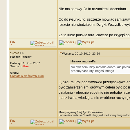
Nie ma sprawy. Ja to rozumiem i doceniam.
Co do rysunku to, szczerze mówiąc sam zauważ
reszcie nie wiedziałem. Dzięki. Wszystkie w
Za to lubię polskie fora. Zawsze po czyjejś op
Slova
Wysłany: 29-10-2010, 23:29
Panzer Panzer~
Hisayo napisał/a:
Dołączył: 15 Gru 2007
Status:
offline
No owszem, niby metoda dobra, ale potem 
przemycasz styl kogoś innego.
Grupy:
Samotnia złośliwych Trolli
E, bzdura. Pół podstawówki przerysowywałem 
było zamierzeniem, głównym celem było posi
działania - obecnie zupełnie nie potrafię nic
masz trwałą wiedzę, a nie wrobione ruchy ręki 
_________________
Mam przywilej [nie] być Człowiekiem
But nvidia cards don't melt, they just melt everything withi