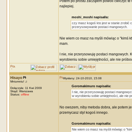
Potem po prostu zacząłem powoli ćwiczyć te te
najlepiej.
moshi_moshi napisał/a:
czy masz kogoś kto jest w stanie zrobić 
przerysowywanie postaci mangowych.
Nie wiem co masz na myśli mówiąc o "kimś kto
mam.
I nie, nie przerysowuję postaci mangowych.
wyrobieniu sobie umiejętności, ale nie prób
Hisayo
Wysłany: 24-10-2010, 15:08
Mniumniu! ♫
Goromakimuro napisał/a:
Dołączyła: 11 Kwi 2009
Skąd: Warszawa
I nie, nie przerysowuję postaci mangowy
Status:
offline
w wyrobieniu sobie umiejętności, ale nie 
No owszem, niby metoda dobra, ale potem jest
przemycasz styl kogoś innego.
Goromakimuro napisał/a:
Nie wiem co masz na myśli mówiąc o "kimś