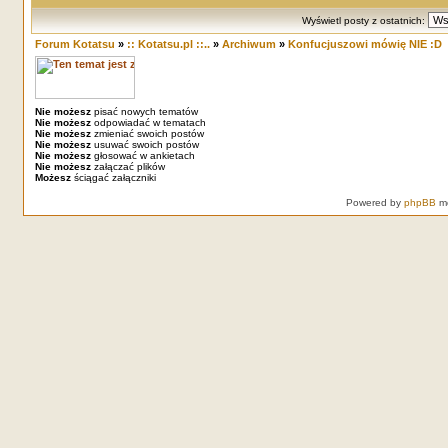
Wyświetl posty z ostatnich:
Forum Kotatsu
»
:: Kotatsu.pl ::..
»
Archiwum
»
Konfucjuszowi mówię NIE :D
Nie możesz
pisać nowych tematów
Nie możesz
odpowiadać w tematach
Nie możesz
zmieniać swoich postów
Nie możesz
usuwać swoich postów
Nie możesz
głosować w ankietach
Nie możesz
załączać plików
Możesz
ściągać załączniki
Powered by
phpBB
mo