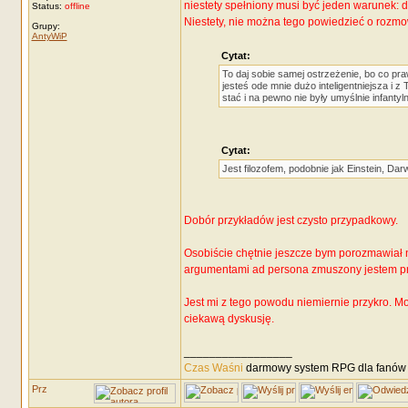
niestety spełniony musi być jeden warunek:
Status:
offline
Niestety, nie można tego powiedzieć o rozmow
Grupy:
AntyWiP
Cytat:
To daj sobie samej ostrzeżenie, bo co pr
jesteś ode mnie dużo inteligentniejsza i z
stać i na pewno nie były umyślnie infantyl
Cytat:
Jest filozofem, podobnie jak Einstein, Darw
Dobór przykładów jest czysto przypadkowy.
Osobiście chętnie jeszcze bym porozmawiał na 
argumentami ad persona zmuszony jestem prz
Jest mi z tego powodu niemiernie przykro. 
ciekawą dyskusję.
_________________
Czas Waśni
darmowy system RPG dla fanów F