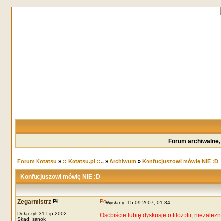
Forum archiwalne,
Forum Kotatsu
»
:: Kotatsu.pl ::..
»
Archiwum
»
Konfucjuszowi mówię NIE :D
Konfucjuszowi mówię NIE :D
Zegarmistrz
Wysłany: 15-09-2007, 01:34
Dołączył: 31 Lip 2002
Osobiście lubię dyskusje o filozofii, niezale
Skąd: sanok