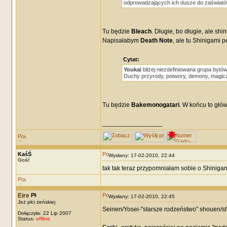
odprowadzających ich dusze do zaświató
Tu będzie
Bleach
. Długie, bo długie, ale shi
Napisałabym
Death Note
, ale tu Shinigami p
Cytat:
Youkai
bliżej niezdefiniowana grupa bytó
Duchy przyrody, potwory, demony, magicz
Tu będzie
Bakemonogatari
. W końcu to głó
_________________
KaśŚ
Wysłany: 17-02-2010, 22:44
Gość
tak tak teraz przypomniałam sobie o Shinigam
Eire
Wysłany: 17-02-2010, 22:45
Jeż płci żeńskiej
Seinen/Yosei-"starsze rodzeństwo" shouen/s
Dołączyła: 22 Lip 2007
Status:
offline