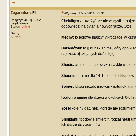
Zegarmistrz
Wysłany: 17-02-2010, 22:33
Dołączył: 31 Lip 2002
Chciałbym zauważyć, że nie wszystkie pojęci
Skąd: sanok
odpowiedzi na pytania nowych także. Otóż:
Status:
offline
Grupy:
AntyWiP
Mechy:
to bojowe maszyny kroczące, w kształc
Haremówki:
to gatunek anime, który opowiad
najczęściej czujących doń miętę.
Shoujo:
anime dla dziewczyn zwykle w okolic
Shounen:
anime dla 14-15 letnich chłopców.
Seinen:
bliżej niezdefiniowany gatunek anim
Kodomo
anime dla dzieci w okolicach 6-8 lat
Yosei
kolejny gatunek, którego nie rozumiem
Shinigami
"bogowie śmierci", rodzaj neutral
ich dusze do zaświatów.
Youkai
bliżej niezdefiniowana grupa bytów d