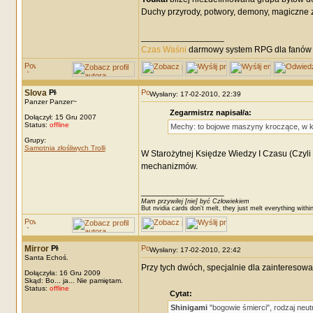
Duchy przyrody, potwory, demony, magiczne zw
_________________
Czas Waśni
darmowy system RPG dla fanów F
Slova
Wysłany: 17-02-2010, 22:39
Panzer Panzer~
Zegarmistrz napisał/a:
Dołączył: 15 Gru 2007
Status:
offline
Mechy: to bojowe maszyny kroczące, w ksz
Grupy:
Samotnia złośliwych Trolli
W Starożytnej Księdze Wiedzy I Czasu (Czyl
mechanizmów.
_________________
Mam przywilej [nie] być Człowiekiem
But nvidia cards don't melt, they just melt everything withi
Mirror
Wysłany: 17-02-2010, 22:42
Santa Echoś.
Przy tych dwóch, specjalnie dla zainteresowan
Dołączyła: 16 Gru 2009
Skąd: Bo... ja... Nie pamiętam.
Status:
offline
Cytat:
Shinigami
"bogowie śmierci", rodzaj neut