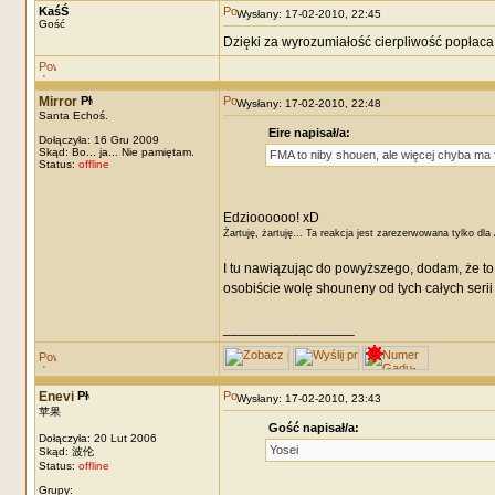
KaśŚ
Wysłany: 17-02-2010, 22:45
Gość
Dzięki za wyrozumiałość cierpliwość popłaca
Mirror
Wysłany: 17-02-2010, 22:48
Santa Echoś.
Eire napisał/a:
Dołączyła: 16 Gru 2009
Skąd: Bo... ja... Nie pamiętam.
FMA to niby shouen, ale więcej chyba ma 
Status:
offline
Edzioooooo! xD
Żartuję, żartuję... Ta reakcja jest zarezerwowana tylko dla 
I tu nawiązując do powyższego, dodam, że to 
osobiście wolę shouneny od tych całych serii
_________________
Enevi
Wysłany: 17-02-2010, 23:43
苹果
Gość napisał/a:
Dołączyła: 20 Lut 2006
Yosei
Skąd: 波伦
Status:
offline
Grupy: