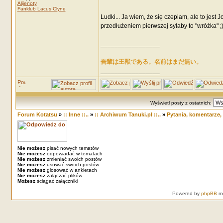
Alijenoty
Fanklub Lacus Clyne
Ludki... Ja wiem, że się czepiam, ale to jest
przedłużeniem pierwszej sylaby to "wróżka" ;
_________________
吾輩は王獣である。名前はまだ無い。
_________________
Wyświetl posty z ostatnich:
Forum Kotatsu
»
:: Inne ::..
»
:: Archiwum Tanuki.pl ::..
»
Pytania, komentarze,
Nie możesz
pisać nowych tematów
Nie możesz
odpowiadać w tematach
Nie możesz
zmieniać swoich postów
Nie możesz
usuwać swoich postów
Nie możesz
głosować w ankietach
Nie możesz
załączać plików
Możesz
ściągać załączniki
Powered by
phpBB
mo