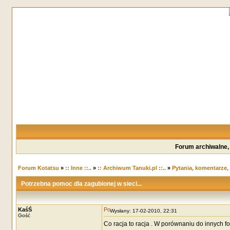
Forum archiwalne,
Forum Kotatsu
»
:: Inne ::..
»
:: Archiwum Tanuki.pl ::..
»
Pytania, komentarze,
Potrzebna pomoc dla zagubionej w sieci...
KaśŚ
Wysłany: 17-02-2010, 22:31
Gość
Co racja to racja . W porównaniu do innych f