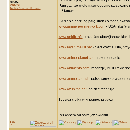
Ecchi- erotyka, najczęściej na poziomie "pod
Grupy:
AntyWiP
Pamiętaj, że wiele nazw obecnie stosowane j
Melior Absque Chrisma
niż fanów.
Od siebie dorzucę parę stron co mogą okaza
www.animenewsnetwork.com
- USAńska "wyro
www.anidb.info
-baza fansubów(fanowskich tł
www.myanimelist.net
-interaktywna lista, przy
www.anime-planet.com-
rekomendacje
www.animenfo.com
-recenzje, IMHO takie so
www.anime.com.pl
- polski serwis z wiadomo
www.azunime.net
-polskie recenzje
Tudzież ciotka wiki pomocna bywa
_________________
Per aspera ad astra, człowieku!