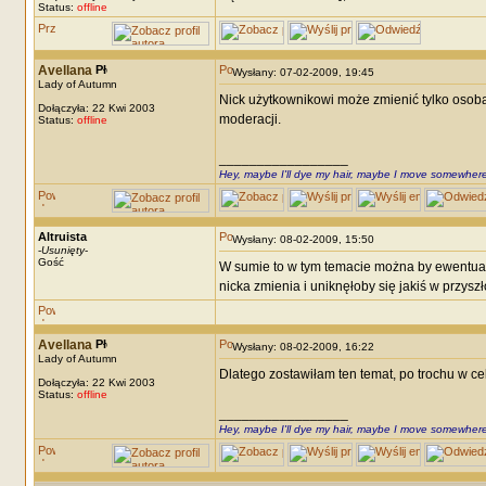
Status:
offline
Avellana
Wysłany: 07-02-2009, 19:45
Lady of Autumn
Nick użytkownikowi może zmienić tylko osoba
Dołączyła: 22 Kwi 2003
moderacji.
Status:
offline
_________________
Hey, maybe I'll dye my hair, maybe I move somewhere
Altruista
Wysłany: 08-02-2009, 15:50
-
Usunięty
-
Gość
W sumie to w tym temacie można by ewentualni
nicka zmienia i uniknęłoby się jakiś w przysz
Avellana
Wysłany: 08-02-2009, 16:22
Lady of Autumn
Dlatego zostawiłam ten temat, po trochu w ce
Dołączyła: 22 Kwi 2003
Status:
offline
_________________
Hey, maybe I'll dye my hair, maybe I move somewhere