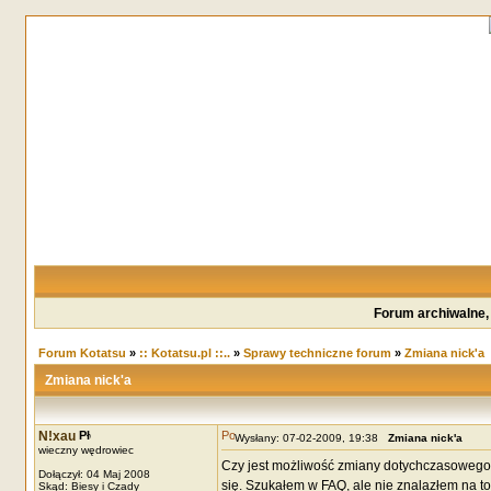
Forum archiwalne,
Forum Kotatsu
»
:: Kotatsu.pl ::..
»
Sprawy techniczne forum
»
Zmiana nick'a
Zmiana nick'a
N!xau
Wysłany: 07-02-2009, 19:38
Zmiana nick'a
wieczny wędrowiec
Czy jest możliwość zmiany dotychczasowego n
Dołączył: 04 Maj 2008
się. Szukałem w FAQ, ale nie znalazłem na t
Skąd: Biesy i Czady