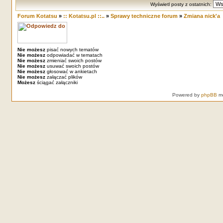
Wyświetl posty z ostatnich:
Forum Kotatsu
»
:: Kotatsu.pl ::..
»
Sprawy techniczne forum
»
Zmiana nick'a
Nie możesz
pisać nowych tematów
Nie możesz
odpowiadać w tematach
Nie możesz
zmieniać swoich postów
Nie możesz
usuwać swoich postów
Nie możesz
głosować w ankietach
Nie możesz
załączać plików
Możesz
ściągać załączniki
Powered by
phpBB
mo