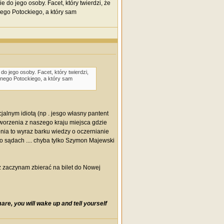
do jego osoby. Facet, który twierdzi, że
ego Potockiego, a który sam
o jego osoby. Facet, który twierdzi,
nego Potockiego, a który sam
alnym idiotą (np . jesgo własny pantent
worzenia z naszego kraju miejsca gdzie
onia to wyraz barku wiedzy o oczernianie
o sądach .... chyba tylko Szymon Majewski
uż zaczynam zbierać na bilet do Nowej
re, you will wake up and tell yourself