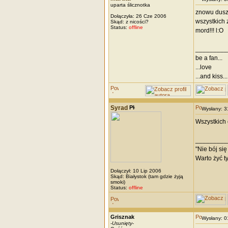
uparta ślicznotka
znowu dus
Dołączyła: 26 Cze 2006
wszystkich 
Skąd: z nicości?
Status:
offline
mord!!! l:O
_________
be a fan...
...love
...and kiss...
Syrad
Wysłany: 
Wszystkich 
_________
"Nie bój si
Warto żyć ty
Dołączył: 10 Lip 2006
Skąd: Białystok (tam gdzie żyją
smoki)
Status:
offline
Grisznak
Wysłany: 
-
Usunięty
-