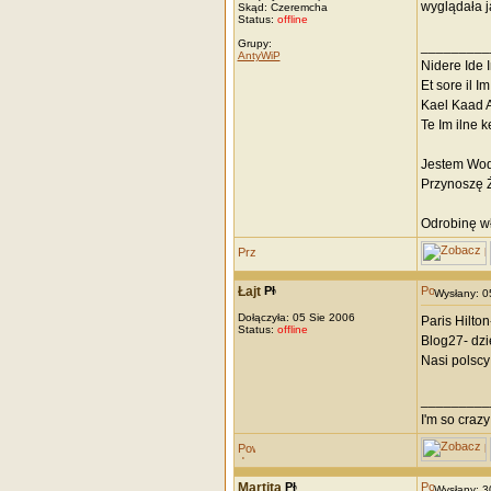
wyglądała 
Skąd: Czeremcha
Status:
offline
Grupy:
_________
AntyWiP
Nidere Ide 
Et sore il I
Kael Kaad 
Te Im ilne 
Jestem Wod
Przynoszę Ż
Odrobinę wł
Łajt
Wysłany: 
Dołączyła: 05 Sie 2006
Paris Hilton
Status:
offline
Blog27- dzi
Nasi polscy p
_________
I'm so craz
Martita
Wysłany: 