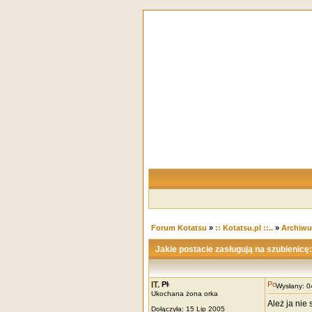
Forum Kotatsu
»
:: Kotatsu.pl ::..
»
Archiw
Jakie postacie zasługują na szubienicę
IT.
Wysłany: 
Ukochana żona orka
Ależ ja nie
Dołączyła: 15 Lip 2005