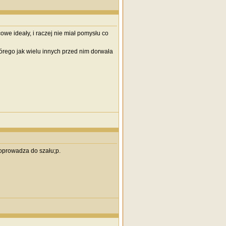
we ideały, i raczej nie miał pomysłu co
tórego jak wielu innych przed nim dorwała
 doprowadza do szału;p.