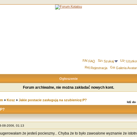
FAQ
Szukaj
Użytko
Rejestracja
Galeria Avata
Ogłoszenie
Forum archiwalne, nie można zakładać nowych kont.
um
»
Kosz
»
Jakie postacie zasługują na szubienicę:P?
Idź do
:P?
04-08-2006, 01:13
 sugerowałam że jesteś pocieszny... Chyba że to było zawoalone wyznanie że istot