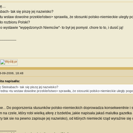
....
abach- tak się piszę jej nazwisko?
tu wstaw dowolne przekleństwo> sprawiła, że stosunki polsko-niemieckie uległy po
o rozbioru Polski?
 o wystawie "wypędzonych Niemców"- to był jej pomysł. chore to to, i dusić ją!
________
03-09-2006, 18:48
ita napisał/a:
ę Steinabach- tak się piszę jej nazwisko?
redna <tu wstaw dowolne przekleństwo> sprawiła, że stosunki polsko-niemieckie uległy pogor
sne... Do pogorszenia stusunków polsko-niemieckich doprowadza konsekwentnie i 
 na czele, który robi wielką aferę z bzdetów, jakie napisała jakaś malutka gazetka a
zy tak sie na pewno zapisuje jej nazwisko), od których niemiecki rząd wyraźnie się 
________