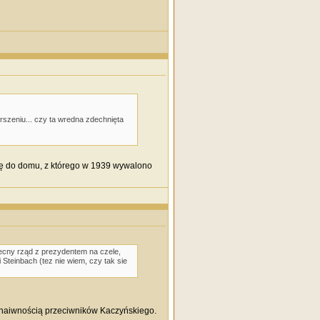
rszeniu... czy ta wredna zdechnięta
się do domu, z którego w 1939 wywalono
ecny rząd z prezydentem na czele,
i Steinbach (tez nie wiem, czy tak sie
d naiwnością przeciwników Kaczyńskiego.