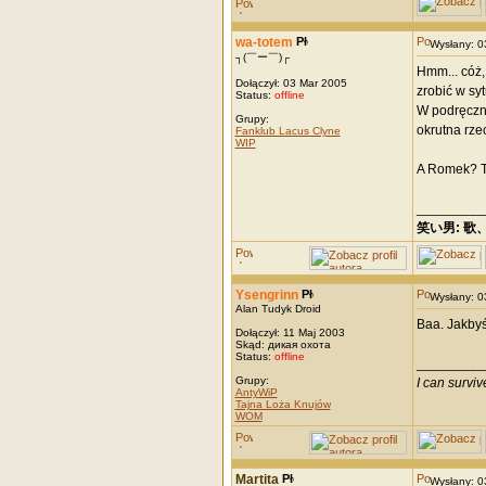
wa-totem
Wysłany: 
┐(￣ー￣)┌
Hmm... cóż,
Dołączył: 03 Mar 2005
zrobić w syt
Status:
offline
W podręczni
Grupy:
okrutna rze
Fanklub Lacus Clyne
WIP
A Romek? T
_________
笑い男: 歌
Ysengrinn
Wysłany: 
Alan Tudyk Droid
Baa. Jakbyś
Dołączył: 11 Maj 2003
Skąd: дикая охота
Status:
offline
_________
Grupy:
I can survi
AntyWiP
Tajna Loża Knujów
WOM
Martita
Wysłany: 