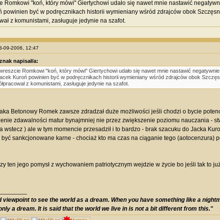
e Romkowi "koń, który mówi" Giertychowi udało się nawet mnie nastawić negatywnie 
 powinien być w podręcznikach historii wymieniany wśród zdrajców obok Szczęsn
ał z komunistami, zasługuje jedynie na szafot.
03-09-2006, 12:47
znak napisał/a:
wreszcie Romkowi "koń, który mówi" Giertychowi udało się nawet mnie nastawić negatywnie d
acek Kuroń powinien być w podręcznikach historii wymieniany wśród zdrajców obok Szczęs
łpracował z komunistami, zasługuje jedynie na szafot.
 aka Betonowy Romek zawsze zdradzał duże możliwości jeśli chodzi o bycie potencj
enie zdawalności matur bynajmniej nie przez zwiększenie poziomu nauczania - st
a wstecz ) ale w tym momencie przesadził i to bardzo - brak szacuku do Jacka Kur
być sankcjonowane karne - chociaż kto ma czas na ciąganie tego (aotocenzura) p
czy ten jego pomysł z wychowaniem patriotycznym wejdzie w życie bo jeśli tak to j
________
od viewpoint to see the world as a dream. When you have something like a nightma
only a dream. It is said that the world we live in is not a bit different from this."