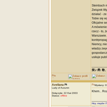
Steinbach n
Związek Wyp
działać - z
Tobie się w
Oficjalne s
A mówienie 
rzecz - to,
Warszawie. 
kontrpropag
Niemcy, nie
władzy zwyc
gospodarczo
usiłuje pub
_________
笑い男: 歌
Avellana
Wysłany: 
Lady of Autumn
Khem... Roz
Dołączyła: 22 Kwi 2003
Status:
offline
_________
Hey, maybe I'