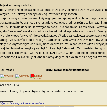
ie jest samotną wariatką.
ędzonych i ziomkostwa które za nią stoją zostały założone przez byłych wysokich
e względu na ustawę denazyfikacyjną - w żaden inny sposób.
ydaje że wszyscy (neo)naziści to łyse głupki biegające po ulicach pod flagami ze sw
eparatum rządu federalnego nie jest wiele warte, gdy jednocześnie to ten rząd finan
że FAZ to "mała gazetka" jest wręcz żałosne. I nie zapominaj że ten artykuł wyśmie
 że jakiś "Polaczek" śmiał sporządzić rachunek szkód wyrządzonych przez III Rzeszę
No, ale ty tego "artykułu" nie czytałaś, prawda? Więc za lewicową szczekaczką w
andę... że Kaczyński głupi, że się na żartach nie zna. A wiesz że z tych żartów wi
stety, nie idą w dobrym kierunku, może dobrze że i w Polsce ktoś to widzi i przynaj
zajnie nie mieli odwagi się wychylić... A wychylić się warto. Tym bardziej, że ogr
 od Polski i jej rynku - wbrew temu co NALEŻACA w końcu do niemieckich konce
lice wmówić, Polska NIE jest rabem-biorcą który musi z kolan znosić pogardliwe tra
________
、酒、女の子 DRM: terror talibów kapitalizmu
03-09-2006, 19:40
umiem temat, ale prosiłabym, żeby się zanadto nie zacietrzewiać.
________
ll dye my hair, maybe I move somewhere...