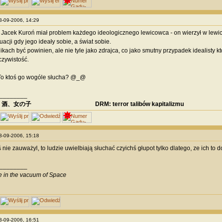
03-09-2006, 14:29
 Jacek Kuroń miał problem każdego ideologicznego lewicowca - on wierzył w lewico
uacji gdy jego ideały sobie, a świat sobie.
kach być powinien, ale nie tyle jako zdrajca, co jako smutny przypadek idealisty k
czywistość.
o ktoś go wogóle słucha? @_@
________
、酒、女の子 DRM: terror talibów kapitalizmu
03-09-2006, 15:18
 nie zauważyl, to ludzie uwielbiają słuchać czyichś głupot tylko dlatego, ze ich to
________
ve in the vacuum of Space
03-09-2006, 16:51