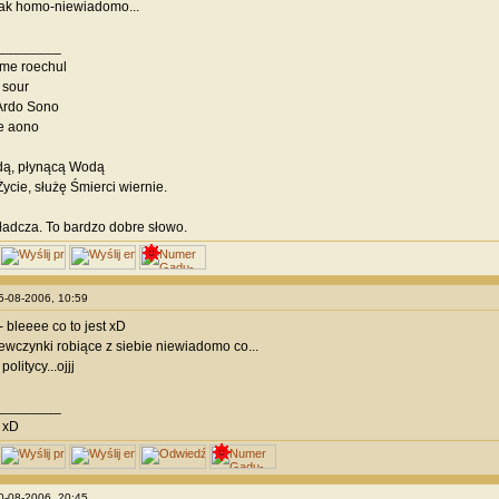
jak homo-niewiadomo...
________
Ime roechul
m sour
Ardo Sono
ke aono
ą, płynącą Wodą
ycie, służę Śmierci wiernie.
adcza. To bardzo dobre słowo.
05-08-2006, 10:59
- bleeee co to jest xD
ewczynki robiące z siebie niewiadomo co...
olitycy...ojjj
________
y xD
30-08-2006, 20:45