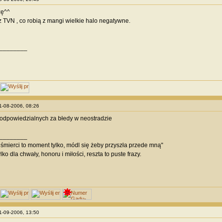
zę^^
z TVN , co robią z mangi wielkie halo negatywne.
________
31-08-2006, 08:26
odpowiedzialnych za błedy w neostradzie
________
ę śmierci to moment tylko, módl się żeby przyszła przede mną"
lko dla chwały, honoru i miłości, reszta to puste frazy.
01-09-2006, 13:50