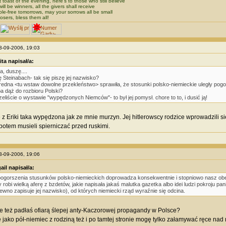
t toast of the evening, here's to those who still believe
will be winners, all the givers shall receive
ble-free tomorrows, may your sorrows all be small
losers, bless them all!
03-09-2006, 19:03
ita napisał/a:
a, duszę....
ę Steinabach- tak się piszę jej nazwisko?
redna <tu wstaw dowolne przekleństwo> sprawiła, że stosunki polsko-niemieckie uległy pogo
a dąż do rozbioru Polski?
zeliście o wystawie "wypędzonych Niemców"- to był jej pomysł. chore to to, i dusić ją!
z Eriki taka wypędzona jak ze mnie murzyn. Jej hitlerowscy rodzice wprowadzili 
potem musieli spierniczać przed ruskimi.
03-09-2006, 19:06
ail napisał/a:
ogorszenia stusunków polsko-niemieckich doprowadza konsekwentnie i stopniowo nasz ob
y robi wielką aferę z bzdetów, jakie napisała jakaś malutka gazetka albo idei ludzi pokroju pan
ewno zapisuje jej nazwisko), od których niemiecki rząd wyraźnie się odcina.
e też padłaś ofiarą ślepej anty-Kaczorowej propagandy w Polsce?
 jako pół-niemiec z rodziną też i po tamtej stronie mogę tylko załamywać ręce na