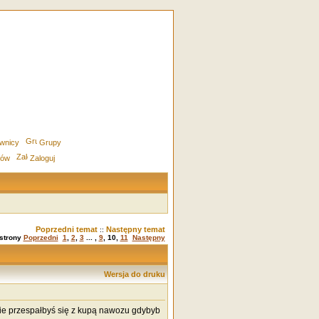
wnicy
Grupy
rów
Zaloguj
Poprzedni temat
Następny temat
::
 strony
Poprzedni
1
,
2
,
3
... ,
9
,
10
,
11
Następny
Wersja do druku
nie przespałbyś się z kupą nawozu gdybyb