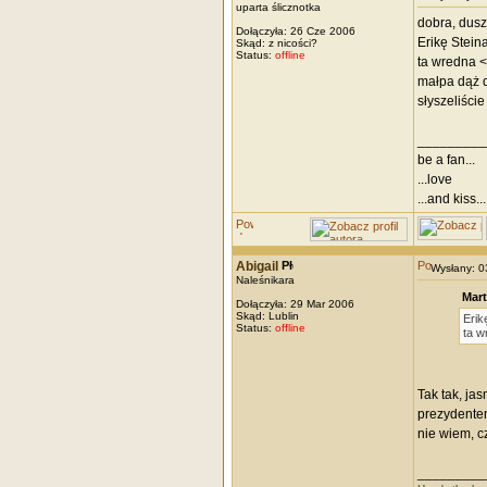
uparta ślicznotka
dobra, duszę
Dołączyła: 26 Cze 2006
Erikę Stein
Skąd: z nicości?
Status:
offline
ta wredna <
małpa dąż d
słyszeliście
_________
be a fan...
...love
...and kiss...
Abigail
Wysłany: 
Naleśnikara
Mart
Dołączyła: 29 Mar 2006
Skąd: Lublin
Erik
Status:
offline
ta w
Tak tak, ja
prezydentem
nie wiem, c
_________