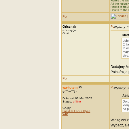
Here's the las
All the losers 
Here's to trou
Here's to the 
Grisznak
Wysłany: 
-
Usunięty
-
Gość
Mart
dobr
Erik
ta w
małp
słys
Dodajmy że 
Polaków, a 
wa-totem
Wysłany: 
┐(￣ー￣)┌
Abig
Dołączył: 03 Mar 2005
Do p
Status:
offline
któr
Grupy:
na p
Fanklub Lacus Clyne
WIP
Widzę Abi ż
Wybacz, ale