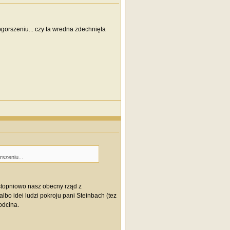
gorszeniu... czy ta wredna zdechnięta
szeniu...
stopniowo nasz obecny rząd z
lbo idei ludzi pokroju pani Steinbach (tez
odcina.