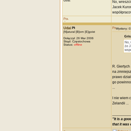
Gość
No, wreszci
Jacek Kuroń
współpracow
Udai
Wysłany: 
[N]atural [B]orn [E]goist
Gris
Dołączył: 26 Mar 2006
Skąd: Częstochowa
No, 
Status:
offline
że J
wspó
R. Giertych
na zmniejsz
prawo dział
go powinno 
...
I nie wiem 
Zelandii ...
_________
"It is a go
that it was 