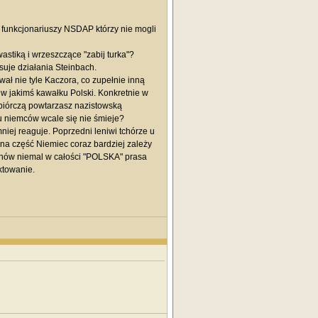
 funkcjonariuszy NSDAP którzy nie mogli
astiką i wrzeszczące "zabij turka"?
suje działania Steinbach.
wał nie tyle Kaczora, co zupełnie inną
 w jakimś kawałku Polski. Konkretnie w
ybiórczą powtarzasz nazistowską
elu niemców wcale się nie śmieje?
mniej reaguje. Poprzedni leniwi tchórze u
omna część Niemiec coraz bardziej zależy
rnów niemal w całości "POLSKA" prasa
ktowanie.