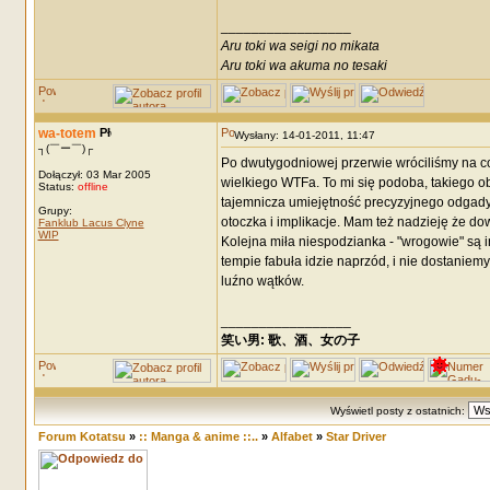
_________________
Aru toki wa seigi no mikata
Aru toki wa akuma no tesaki
wa-totem
Wysłany: 14-01-2011, 11:47
┐(￣ー￣)┌
Po dwutygodniowej przerwie wróciliśmy na coś,
Dołączył: 03 Mar 2005
wielkiego WTFa. To mi się podoba, takiego ob
Status:
offline
tajemnicza umiejętność precyzyjnego odgadyw
Grupy:
otoczka i implikacje. Mam też nadzieję że do
Fanklub Lacus Clyne
WIP
Kolejna miła niespodzianka - "wrogowie" są i
tempie fabuła idzie naprzód, i nie dostanie
luźno wątków.
_________________
笑い男: 歌、酒、女の子 DRM: terror
Wyświetl posty z ostatnich:
Forum Kotatsu
»
:: Manga & anime ::..
»
Alfabet
»
Star Driver