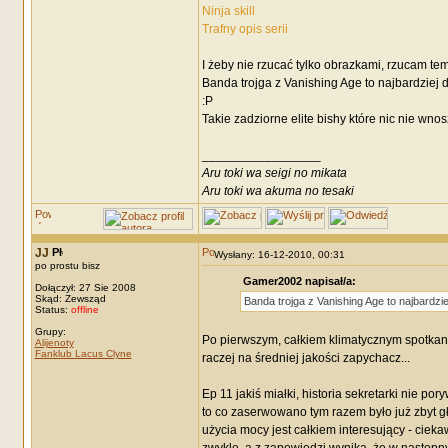
Ninja skill
Trafny opis serii
I żeby nie rzucać tylko obrazkami, rzucam tem
Banda trojga z Vanishing Age to najbardziej d
:P
Takie zadziorne elite bishy które nic nie wnos
_________________
Aru toki wa seigi no mikata
Aru toki wa akuma no tesaki
JJ
Wysłany: 16-12-2010, 00:31
po prostu bisz
Gamer2002 napisał/a:
Dołączył: 27 Sie 2008
Skąd: Zewsząd
Banda trojga z Vanishing Age to najbardzie
Status:
offline
Grupy:
Po pierwszym, całkiem klimatycznym spotkani
Alijenoty
Fanklub Lacus Clyne
raczej na średniej jakości zapychacz...
Ep 11 jakiś miałki, historia sekretarki nie po
to co zaserwowano tym razem było już zbyt 
użycia mocy jest całkiem interesujący - cieka