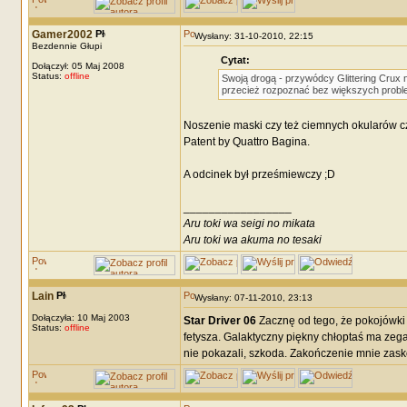
Gamer2002
Wysłany: 31-10-2010, 22:15
Bezdennie Głupi
Cytat:
Dołączył: 05 Maj 2008
Status:
offline
Swoją drogą - przywódcy Glittering Crux
przecież rozpoznać bez większych prob
Noszenie maski czy też ciemnych okularów cz
Patent by Quattro Bagina.
A odcinek był prześmiewczy ;D
_________________
Aru toki wa seigi no mikata
Aru toki wa akuma no tesaki
Lain
Wysłany: 07-11-2010, 23:13
Dołączyła: 10 Maj 2003
Star Driver 06
Zacznę od tego, że pokojówki 
Status:
offline
fetysza. Galaktyczny piękny chłoptaś ma zegar
nie pokazali, szkoda. Zakończenie mnie zaskoc