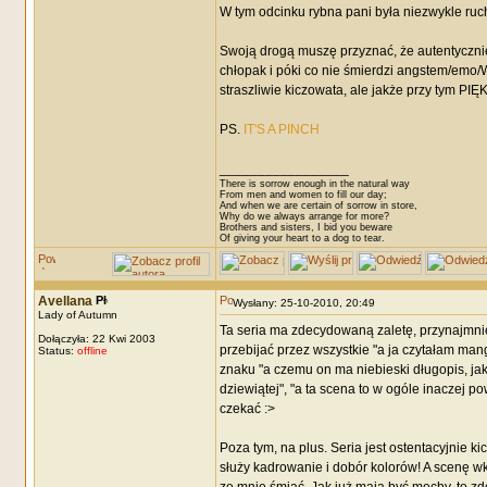
W tym odcinku rybna pani była niezwykle ruchl
Swoją drogą muszę przyznać, że autentycznie
chłopak i póki co nie śmierdzi angstem/emo/
straszliwie kiczowata, ale jakże przy tym PIĘ
PS.
IT'S A PINCH
_________________
There is sorrow enough in the natural way
From men and women to fill our day;
And when we are certain of sorrow in store,
Why do we always arrange for more?
Brothers and sisters, I bid you beware
Of giving your heart to a dog to tear.
Avellana
Wysłany: 25-10-2010, 20:49
Lady of Autumn
Ta seria ma zdecydowaną zaletę, przynajmnie
Dołączyła: 22 Kwi 2003
przebijać przez wszystkie "a ja czytałam man
Status:
offline
znaku "a czemu on ma niebieski długopis, jak 
dziewiątej", "a ta scena to w ogóle inaczej p
czekać :>
Poza tym, na plus. Seria jest ostentacyjnie k
służy kadrowanie i dobór kolorów! A scenę w