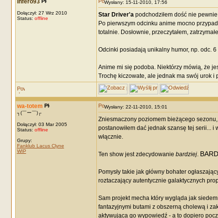
Infero93
Wysłany: 15-11-2010, 17:56
Dołączył: 27 Wrz 2010
Star Driver'a
podchodziłem dość nie pewnie,
Status:
offline
Po pierwszym odcinku anime mocno przypadło
totalnie. Dosłownie, przeczytałem, zatrzymałe
Odcinki posiadają unikalny humor, np. odc. 6
Anime mi się podoba. Niektórzy mówią, że jest
Trochę kiczowate, ale jednak ma swój urok i po
wa-totem
Wysłany: 22-11-2010, 15:01
┐(￣ー￣)┌
Zniesmaczony poziomem bieżącego sezonu, m
Dołączył: 03 Mar 2005
postanowiłem dać jednak szansę tej serii...
Status:
offline
włącznie.
Grupy:
Fanklub Lacus Clyne
WIP
BARD
Ten show jest zdecydowanie
bardziej
.
Pomysły takie jak główny bohater ogłaszający
roztaczający autentycznie galaktycznych pro
Sam projekt mecha który wygląda jak siedem
fantazyjnymi butami z obszerną cholewą i za
aktywująca go wypowiedź - a to dopiero pocz