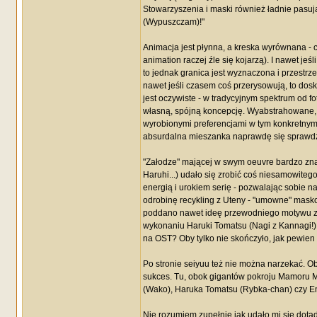
Stowarzyszenia i maski również ładnie pasuj
(Wypuszczam)!"
Animacja jest płynna, a kreska wyrównana - c
animation raczej źle się kojarzą). I nawet je
to jednak granica jest wyznaczona i przestrze
nawet jeśli czasem coś przerysowują, to dosk
jest oczywiste - w tradycyjnym spektrum od fot
własną, spójną koncepcję. Wyabstrahowane, ja
wyrobionymi preferencjami w tym konkretnym 
absurdalna mieszanka naprawdę się sprawdz
"Załodze" mającej w swym oeuvre bardzo znan
Haruhi...) udało się zrobić coś niesamowiteg
energią i urokiem serię - pozwalając sobie n
odrobinę recykling z Uteny - "umowne" masko
poddano nawet ideę przewodniego motywu zap
wykonaniu Haruki Tomatsu (Nagi z Kannagi!) b
na OST? Oby tylko nie skończyło, jak pewien 
Po stronie seiyuu też nie można narzekać. O
sukces. Tu, obok gigantów pokroju Mamoru
(Wako), Haruka Tomatsu (Rybka-chan) czy Emi
Nie rozumiem zupełnie jak udało mi się dotą