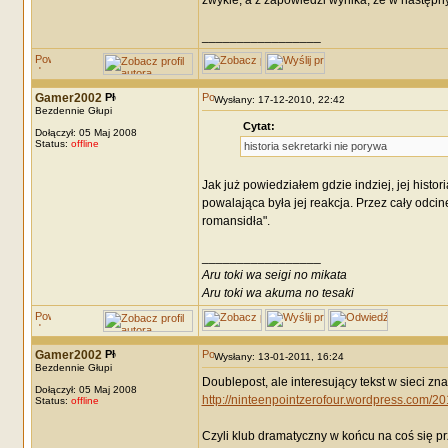
zwykle, a z zapowiedzi wynika, że w następn
_________________
Gamer2002
Wysłany: 17-12-2010, 22:42
Bezdennie Głupi
Cytat:
Dołączył: 05 Maj 2008
Status:
offline
historia sekretarki nie porywa
Jak już powiedziałem gdzie indziej, jej histor
powalająca była jej reakcja. Przez cały odcine
romansidła".
_________________
Aru toki wa seigi no mikata
Aru toki wa akuma no tesaki
Gamer2002
Wysłany: 13-01-2011, 16:24
Bezdennie Głupi
Doublepost, ale interesujący tekst w sieci zn
Dołączył: 05 Maj 2008
http://ninteenpointzerofour.wordpress.com/2
Status:
offline
Czyli klub dramatyczny w końcu na coś się prz