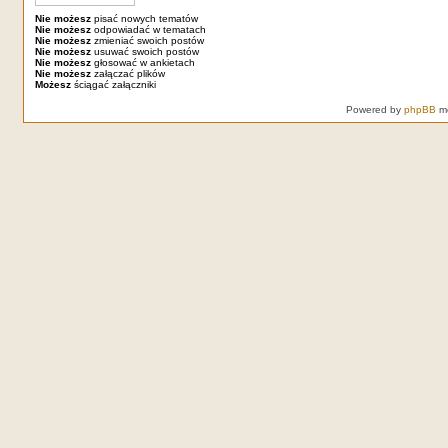
Nie możesz
pisać nowych tematów
Nie możesz
odpowiadać w tematach
Nie możesz
zmieniać swoich postów
Nie możesz
usuwać swoich postów
Nie możesz
głosować w ankietach
Nie możesz
załączać plików
Możesz
ściągać załączniki
Powered by
phpBB
mo