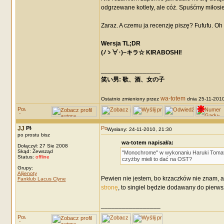
odgrzewane kotlety, ale cóż. Spuśćmy miłosie
Zaraz. A czemu ja recenzję piszę? Fufufu. Oh 
Wersja TL;DR
(ﾉゝ∀･)~キラ☆ KIRABOSHI!
_________________
笑い男: 歌、酒、女の子 DRM: terror
wa-totem
Ostatnio zmieniony przez
dnia 25-11-2010,
JJ
Wysłany: 24-11-2010, 21:30
po prostu bisz
wa-totem napisał/a:
Dołączył: 27 Sie 2008
Skąd: Zewsząd
"Monochrome" w wykonaniu Haruki Tomatsu
Status:
offline
czyżby mieli to dać na OST?
Grupy:
Alijenoty
Pewien nie jestem, bo krzaczków nie znam, al
Fanklub Lacus Clyne
stronę
, to singiel będzie dodawany do pierw
_________________