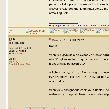
ze mnie śmiać. Jak już mają być mechy, to zd
pana Enokido, jest rozpisana na konkretną lic
wszystko rozgrzebane. Mam nadzieję, że ma d
artów i figurek...
_________________
Hey, maybe I'll dye my hair, maybe I move somewhere
JJ
Wysłany: 31-10-2010, 21:12
po prostu bisz
Kwiiik.
Dołączył: 27 Sie 2008
Skąd: Zewsząd
Status:
offline
W epku piątym kolejne Cybody z niestandardo
Grupy:
what?" był jak najbardziej na miejscu. Co nie
Alijenoty
niepoprawny politycznie :D
Fanklub Lacus Clyne
A Rybka tańczy, tańczy... Swoją drogą - prz
fryzurze można ich przecież rozpoznać bez w
absurdalna.
W preview następnego odcinka - Sugata i jego
widzieliśmy. I zegarek Takuto, a w środku zdj
_________________