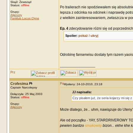
Skąd: Zewsząd
Status:
offline
Po trailerach nie spodziewałem się absolutni
Grupy:
lepsza z odcinka na odcinek i naprawdę potraf
Alijenoty
z wielkim zainteresowaniem, zwłaszcza w po
Fanklub Lacus Clyne
Ep. 4
zdecydowanie różni się od poprzednich,
Spoiler:
pokaż / ukryj
Odrobinę fanserwisu dostały tym razem yaoistk
_________________
Crofesima
Wysłany: 24-10-2010, 23:18
Captain Narcolepsy
JJ napisał/a:
Dołączyła: 25 Maj 2003
Status:
offline
Czy pisałem już, że seria kojarzy mi się 
Grupy:
Alijenoty
Może dlatego, że... uhm, nawiązuje do Uteny
Ale od początku - YAY, STARDRIVEROWY TOPI
pewien bardzo
smakowity
bizon... ekhe khe 