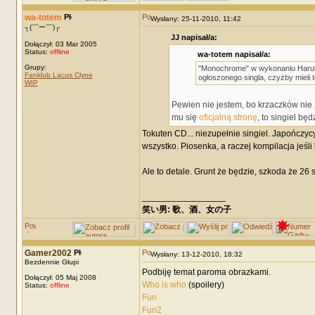
wa-totem
Wysłany: 25-11-2010, 11:42
┐(￣ー￣)┌
JJ napisał/a:
Dołączył: 03 Mar 2005
Status:
offline
wa-totem napisał/a:
Grupy:
"Monochrome" w wykonaniu Haruki 
Fanklub Lacus Clyne
ogłoszonego singla, czyżby mieli
WIP
Pewien nie jestem, bo krzaczków nie z
mu się
oficjalną stronę
, to singiel b
Tokuten CD... niezupełnie singiel. Japończyc
wszystko. Piosenka, a raczej kompilacja jeśli 
Ale to detale. Grunt że będzie, szkoda że 26 s
_________________
笑い男: 歌、酒、女の子 DRM: terror
Gamer2002
Wysłany: 13-12-2010, 18:32
Bezdennie Głupi
Podbiję temat paroma obrazkami.
Dołączył: 05 Maj 2008
Who is who
(spoilery)
Status:
offline
Fun
Fun2