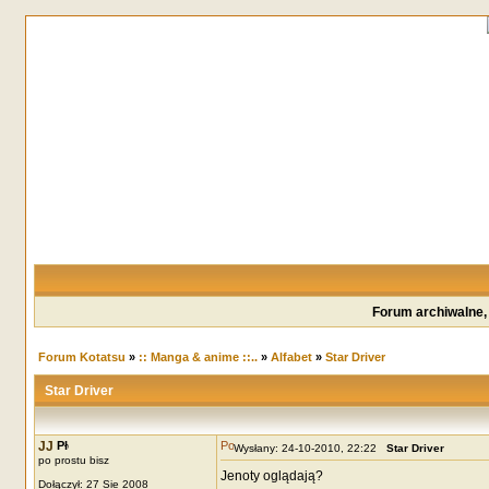
Forum archiwalne,
Forum Kotatsu
»
:: Manga & anime ::..
»
Alfabet
»
Star Driver
Star Driver
JJ
Wysłany: 24-10-2010, 22:22
Star Driver
po prostu bisz
Jenoty oglądają?
Dołączył: 27 Sie 2008