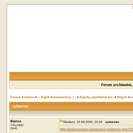
Forum archiwalne,
Forum Kotatsu
»
:: Kącik forumowicza ::..
»
Zjazdy, spotkania etc.
»
Strych
»
s
sylwester
Bianca
Wysłany: 19-08-2006, 23:26
sylwester
-
Usunięty
-
Gość
http://www.locaris.swiatuslug.pl/strona.php?