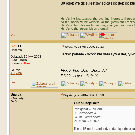
30 osób wejdzie, jest świetlica i dostęp do ku
_________________
Here's the last toast of the evening, here's to those wh
All the losers will be winners, all the givers shall recei
Here's to trouble-free tomorrows, may your sorrows all
Here's to the losers, bless them all!
Keii
Wysłany: 28-08-2006, 16:13
Hasemo
Jedno pytanie - skoro nie sam sylwester, tylk
Dołączył: 16 Kwi 2003
Skąd: Tokio
Status:
offline
_________________
Grupy:
FFXIV: Vern Dae - Durandal
AntyWiP
PSO2: ハセモ - Ship 01
Bianca
Wysłany: 28-08-2006, 16:20
-
Usunięty
-
Gość
Abigail napisał/a:
Pensjonat w Zieleni
ul. Kartonowa 4
04-781 Warszawa
tel.0 600 629 469
Ten z 15 miejscami, gdzie da się jednak 