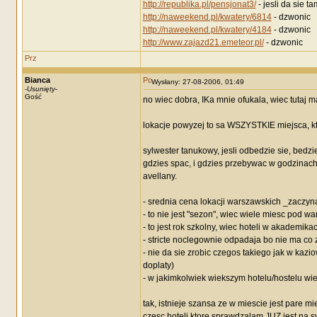
http://republika.pl/pensjonat3/
- jesli da sie 
http://naweekend.pl/kwatery/6814
- dzwonic
http://naweekend.pl/kwatery/4184
- dzwonic
http://www.zajazd21.emeteor.pl/
- dzwonic
Bianca
Wysłany: 27-08-2006, 01:49
-
Usunięty
-
Gość
no wiec dobra, IKa mnie ofukala, wiec tutaj m
lokacje powyzej to sa WSZYSTKIE miejsca, k
sylwester tanukowy, jesli odbedzie sie, bedzi
gdzies spac, i gdzies przebywac w godzinach
avellany.
- srednia cena lokacji warszawskich _zaczyna
- to nie jest "sezon", wiec wiele miesc pod w
- to jest rok szkolny, wiec hoteli w akademika
- stricte noclegownie odpadaja bo nie ma co 
- nie da sie zrobic czegos takiego jak w kazio
doplaty)
- w jakimkolwiek wiekszym hotelu/hostelu wi
tak, istnieje szansa ze w miescie jest pare mi
czesc hoteli ktore sprawdzalam JUZ jest na 