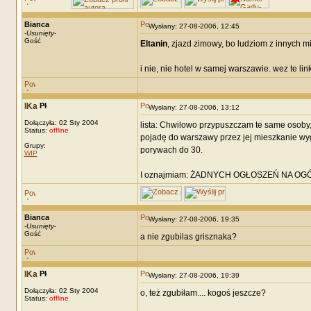
Bianca
Wysłany: 27-08-2006, 12:45
-
Usunięty
-
Gość
Eltanin
, zjazd zimowy, bo ludziom z innych mi
i nie, nie hotel w samej warszawie. wez te link
IKa
Wysłany: 27-08-2006, 13:12
Dołączyła: 02 Sty 2004
lista: Chwilowo przypuszczam te same osoby, k
Status:
offline
pojadę do warszawy przez jej mieszkanie wyga
Grupy:
porywach do 30.
WIP
I oznajmiam: ŻADNYCH OGŁOSZEŃ NA OGÓLNYM
Bianca
Wysłany: 27-08-2006, 19:35
-
Usunięty
-
Gość
a nie zgubilas grisznaka?
IKa
Wysłany: 27-08-2006, 19:39
Dołączyła: 02 Sty 2004
o, też zgubiłam.... kogoś jeszcze?
Status:
offline