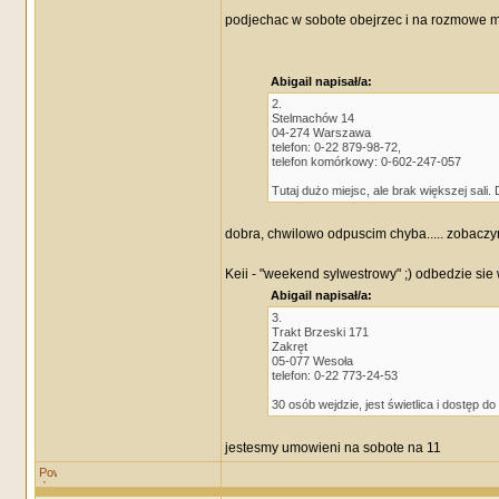
podjechac w sobote obejrzec i na rozmowe m
Abigail napisał/a:
2.
Stelmachów 14
04-274 Warszawa
telefon: 0-22 879-98-72,
telefon komórkowy: 0-602-247-057
Tutaj dużo miejsc, ale brak większej sal
dobra, chwilowo odpuscim chyba..... zobaczy
Keii - "weekend sylwestrowy" ;) odbedzie sie 
Abigail napisał/a:
3.
Trakt Brzeski 171
Zakręt
05-077 Wesoła
telefon: 0-22 773-24-53
30 osób wejdzie, jest świetlica i dostęp do
jestesmy umowieni na sobote na 11