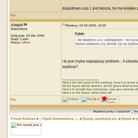
dojazdowo ocja 1 jest lepsza, bo ma kolejke p
Abigail
Wysłany: 02-09-2006, 18:35
Naleśnikara
Cytat:
Dołączyła: 29 Mar 2006
Skąd: Lublin
- nie wiadomo co z zaklepaniem - bo wyna
Status:
offline
bedzie wiadomo czy domek sie na sylwka
I to jest chyba największy problem... A szko
myślicie?
_________________
Here's the last toast of the evening, here's to those wh
All the losers will be winners, all the givers shall recei
Here's to trouble-free tomorrows, may your sorrows all
Here's to the losers, bless them all!
Wyświetl posty z ostatnich:
Forum Kotatsu
»
:: Kącik forumowicza ::..
»
Zjazdy, spotkania etc.
»
Strych
»
s