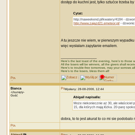
dostęp do kuchni jest, tylko sztućce trzeba b
Cytat:
http://naweekend.pl/kwatery/4184 - dzwon
http://www.zajazd21.emeteor.pl/
- dzwonic
A tu jeszcze nie wiem, w pierwszym wypadku n
więc wysłałam zapytanie emailem.
_________________
Here's the last toast of the evening, here's to those wh
All the losers will be winners, all the givers shall recei
Here's to trouble-free tomorrows, may your sorrows all
Here's to the losers, bless them all!
Bianca
Wysłany: 28-08-2006, 12:44
-
Usunięty
-
Gość
Abigail napisał/a:
Może niekoniecznie aż 30, ale właściciel 
15, dla których mają łóżka. 20-parę spokoj
dobra, to to jest akurat to co mi sie podobalo