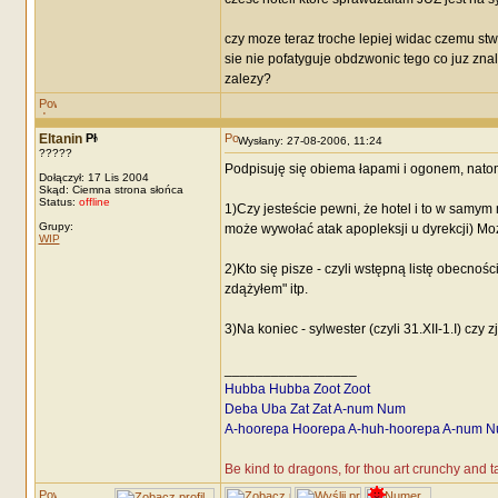
czy moze teraz troche lepiej widac czemu stwi
sie nie pofatyguje obdzwonic tego co juz zna
zalezy?
Eltanin
Wysłany: 27-08-2006, 11:24
?????
Podpisuję się obiema łapami i ogonem, natom
Dołączył: 17 Lis 2004
Skąd: Ciemna strona słońca
Status:
offline
1)Czy jesteście pewni, że hotel i to w samym
Grupy:
może wywołać atak apopleksji u dyrekcji) Mo
WIP
2)Kto się pisze - czyli wstępną listę obecnoś
zdążyłem" itp.
3)Na koniec - sylwester (czyli 31.XII-1.I) czy
_________________
Hubba Hubba Zoot Zoot
Deba Uba Zat Zat A-num Num
A-hoorepa Hoorepa A-huh-hoorepa A-num N
Be kind to dragons, for thou art crunchy and 