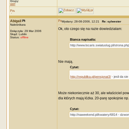
Grupy:
WIP
Abigail
Wysłany: 28-08-2006, 12:21
Re: sylwester
Naleśnikara
Ok, oto czego się na razie dowiedziałam:
Dołączyła: 29 Mar 2006
Skąd: Lublin
Status:
offline
Bianca napisał/a:
http://www.locaris.swiatuslug.pl/strona.ph
Nie mają.
Cytat:
http://republika.pl/pensjonat3/
- jesli da s
Może niekoniecznie aż 30, ale właściciel pow
dla których mają łóżka. 20-parę spokojnie np.
Cytat:
http://naweekend.pl/kwatery/6814 - dzwon