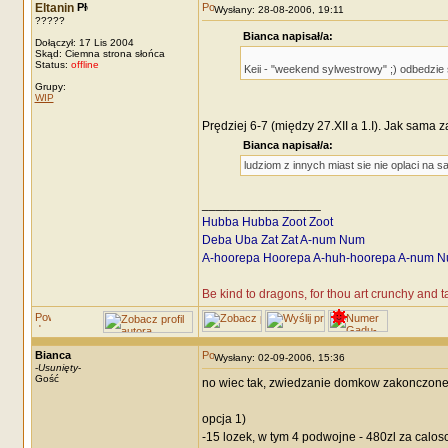
Eltanin
Wysłany: 28-08-2006, 19:11
?????
Bianca napisał/a:
Dołączył: 17 Lis 2004
Skąd: Ciemna strona słońca
Status:
offline
Keii - "weekend sylwestrowy" ;) odbedzie 
Grupy:
WIP
Prędziej 6-7 (między 27.XII a 1.I). Jak sama 
Bianca napisał/a:
ludziom z innych miast sie nie oplaci na 
_________________
Hubba Hubba Zoot Zoot
Deba Uba Zat Zat A-num Num
A-hoorepa Hoorepa A-huh-hoorepa A-num N
Be kind to dragons, for thou art crunchy and 
Bianca
Wysłany: 02-09-2006, 15:36
-
Usunięty
-
Gość
no wiec tak, zwiedzanie domkow zakonczone.
opcja 1)
-15 lozek, w tym 4 podwojne - 480zl za calo