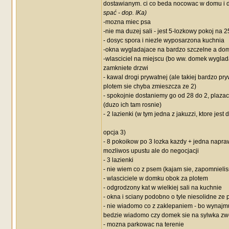
dostawianym. ci co beda nocowac w domu i do
spać - dop. IKa)
-mozna miec psa
-nie ma duzej sali - jest 5-lozkowy pokoj na
- dosyc spora i niezle wyposarzona kuchnia
-okna wygladajace na bardzo szczelne a dom
-wlasciciel na miejscu (bo ww. domek wyglada 
zamkniete drzwi
- kawal drogi prywatnej (ale takiej bardzo p
plotem sie chyba zmieszcza ze 2)
- spokojnie dostaniemy go od 28 do 2, plazac
(duzo ich tam rosnie)
- 2 lazienki (w tym jedna z jakuzzi, ktore je
opcja 3)
- 8 pokoikow po 3 lozka kazdy + jedna napra
mozliwos upustu ale do negocjacji
- 3 lazienki
- nie wiem co z psem (kajam sie, zapomnielis
- wlasciciele w domku obok za plotem
- odgrodzony kat w wielkiej sali na kuchnie
- okna i sciany podobno o tyle niesolidne ze 
- nie wiadomo co z zaklepaniem - bo wynajmu
bedzie wiadomo czy domek sie na sylwka zw
- mozna parkowac na terenie