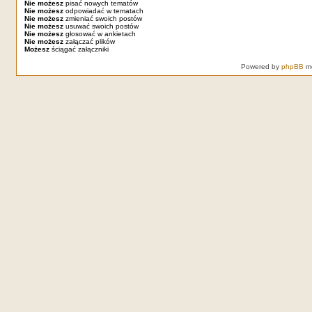
Nie możesz
pisać nowych tematów
Nie możesz
odpowiadać w tematach
Nie możesz
zmieniać swoich postów
Nie możesz
usuwać swoich postów
Nie możesz
głosować w ankietach
Nie możesz
załączać plików
Możesz
ściągać załączniki
Powered by
phpBB
mo