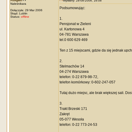
Abigail
Wysłany: 28-08-2006, 16:08
Naleśnikara
Podsumowując:
Dołączyła: 29 Mar 2006
Skąd: Lublin
Status:
offline
1.
Pensjonat w Zieleni
ul. Kartonowa 4
04-781 Warszawa
tel.0 600 629 469
Ten z 15 miejscami, gdzie da się jednak upc
2.
Stelmachów 14
04-274 Warszawa
telefon: 0-22 879-98-72,
telefon komórkowy: 0-602-247-057
Tutaj dużo miejsc, ale brak większej sali. D
3.
Trakt Brzeski 171
Zakręt
05-077 Wesoła
telefon: 0-22 773-24-53