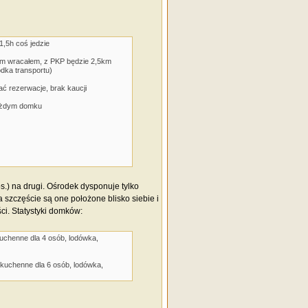
1,5h coś jedzie
órym wracałem, z PKP będzie 2,5km
odka transportu)
ać rezerwacje, brak kaucji
każdym domku
6-os.) na drugi. Ośrodek dysponuje tylko
szczęście są one położone blisko siebie i
ci. Statystyki domków:
uchenne dla 4 osób, lodówka,
kuchenne dla 6 osób, lodówka,