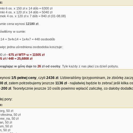
t:
mki 6 os. x 150 zł x 14 dób = 6300 zł
mki 4 os. x 120 zł x 14 dób = 5040 zł
mek 4 os. x 120 zł x 7 dób = 840 zł (01-08.08)
umie cena wynosi
12180 zł
.
wiliśmy w sumie:
14 + 3x4x14 + 1x4x7 = 448 osobodób
więc jedna uśredniona osobodoba kosztuje:
0 zł
- 675 zł WTF-u = 11505 zł
5 zł / 448 = 25,6808 zł
rąglając w górę daje to
26
zł od osoby
. Tyle każdy z nas płaci za dzień pobytu.
 wynosi
1/5 pełnej ceny
, czyli
2436 zł
. Uzbieraliśmy (przypominam, że zbiórkę zacz
0 zł
, zatem potrzebujemy jeszcze
1136 zł
- najłatwiej będzie to zebrać jeśli kilka
 200 zł
. Teoretycznie jeszcze 10 osób powinno wpłacić zaliczkę, co dałoby dodat
tej pory:
t:
org, 50 zł
rofesima, 50 zł
rew_na, 50 zł
ian, 50 zł
um, 50 zł
in, 50 zł