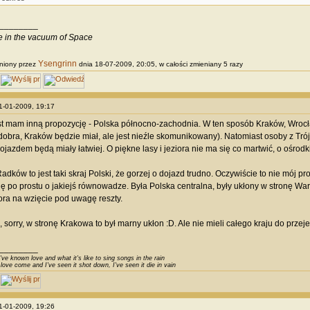
________
ve in the vacuum of Space
Ysengrinn
niony przez
dnia 18-07-2009, 20:05, w całości zmieniany 5 razy
31-01-2009, 19:17
t mam inną propozycję - Polska północno-zachodnia. W ten sposób Kraków, Wrocł
dobra, Kraków będzie miał, ale jest nieźle skomunikowany). Natomiast osoby z Tr
ojazdem będą miały łatwiej. O piękne lasy i jeziora nie ma się co martwić, o ośrodki
dków to jest taki skraj Polski, że gorzej o dojazd trudno. Oczywiście to nie mój pr
lę po prostu o jakiejś równowadze. Była Polska centralna, były ukłony w stronę War
ra na wzięcie pod uwagę reszty.
 sorry, w stronę Krakowa to był marny ukłon :D. Ale nie mieli całego kraju do przej
________
've known love and what it's like to sing songs in the rain
 love come and I've seen it shot down, I've seen it die in vain
31-01-2009, 19:26