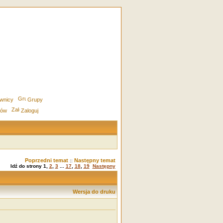
wnicy
Grupy
rów
Zaloguj
Poprzedni temat
Następny temat
::
Idź do strony
1
,
2
,
3
...
17
,
18
,
19
Następny
Wersja do druku