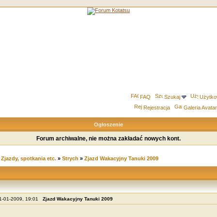
FAQ
Szukaj
Użytko
Rejestracja
Galeria Avata
Ogłoszenie
Forum archiwalne, nie można zakładać nowych kont.
»
Zjazdy, spotkania etc.
»
Strych
»
Zjazd Wakacyjny Tanuki 2009
31-01-2009, 19:01
Zjazd Wakacyjny Tanuki 2009