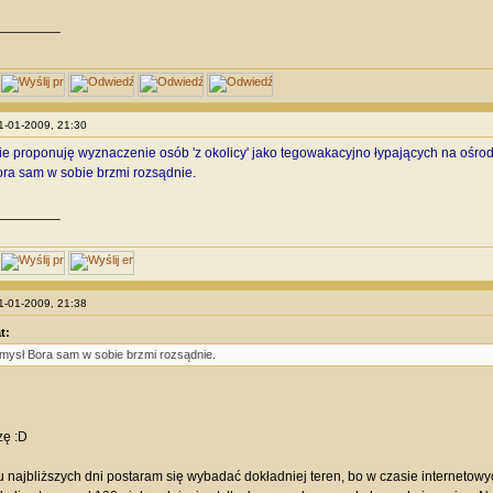
________
31-01-2009, 21:30
ie proponuję wyznaczenie osób 'z okolicy' jako tegowakacyjno łypających na ośrod
ra sam w sobie brzmi rozsądnie.
________
31-01-2009, 21:38
t:
mysł Bora sam w sobie brzmi rozsądnie.
zę :D
 najbliższych dni postaram się wybadać dokładniej teren, bo w czasie internetow