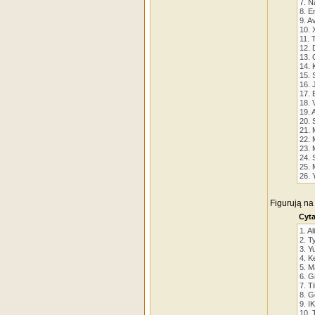
7. N
8. E
9. A
10. 
11. 
12. 
13. 
14. K
15. 
16. 
17. 
18. 
19. 
20. 
21. 
22. 
23. 
24. 
25. 
26. 
Figurują na l
Cyta
1. Al
2. T
3. Y
4. K
5. M
6. G
7. Ti
8. G
9. I
10. 