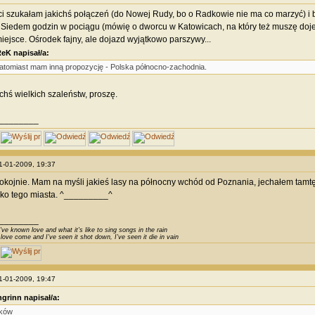
i szukałam jakichś połączeń (do Nowej Rudy, bo o Radkowie nie ma co marzyć) i bar
 Siedem godzin w pociągu (mówię o dworcu w Katowicach, na który też muszę doje
iejsce. Ośrodek fajny, ale dojazd wyjątkowo parszywy...
eK napisał/a:
atomiast mam inną propozycję - Polska północno-zachodnia.
chś wielkich szaleństw, proszę.
________
31-01-2009, 19:37
kojnie. Mam na myśli jakieś lasy na północny wchód od Poznania, jechałem tamtęd
sko tego miasta. ^_________^
________
've known love and what it's like to sing songs in the rain
 love come and I've seen it shot down, I've seen it die in vain
31-01-2009, 19:47
grinn napisał/a:
ków