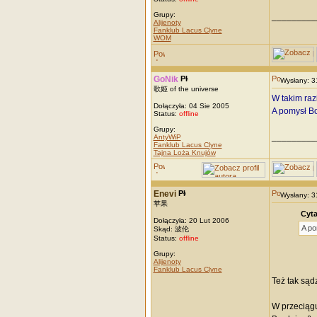
Grupy:
_________
Alijenoty
Fanklub Lacus Clyne
WOM
GoNik
Wysłany: 
歌姫 of the universe
W takim raz
Dołączyła: 04 Sie 2005
A pomysł Bo
Status:
offline
Grupy:
_________
AntyWiP
Fanklub Lacus Clyne
Tajna Loża Knujów
Enevi
Wysłany: 
苹果
Cyta
Dołączyła: 20 Lut 2006
A po
Skąd: 波伦
Status:
offline
Grupy:
Alijenoty
Fanklub Lacus Clyne
Też tak sąd
W przeciągu