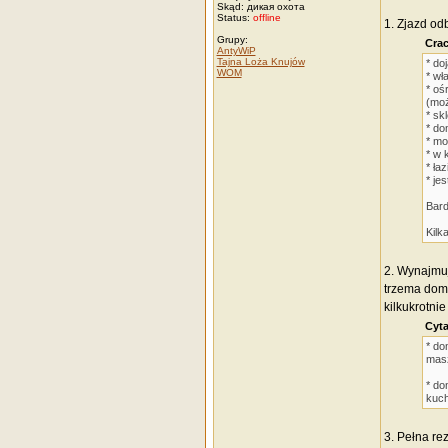
Skąd: дикая охота
Status:
offline
1. Zjazd od
Grupy:
Crac
AntyWiP
Tajna Loża Knujów
* do
WOM
* wł
* oś
(moż
* sk
* do
* mo
* w 
* ła
* je
Bard
Kilk
2. Wynajm
trzema domk
kilkukrotni
Cyta
* do
mas
* do
kuc
3. Pełna re