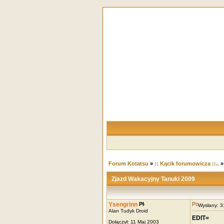
Forum Kotatsu
»
:: Kącik forumowicza ::..
Zjazd Wakacyjny Tanuki 2009
Ysengrinn
Wysłany: 
Alan Tudyk Droid
EDIT=
Dołączył: 11 Maj 2003