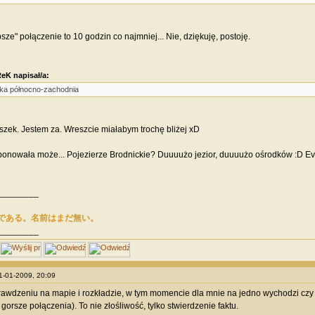
sze" połączenie to 10 godzin co najmniej... Nie, dziękuję, postoję.
eK napisał/a:
ka północno-zachodnia
szek. Jestem za. Wreszcie miałabym trochę bliżej xD
onowała może... Pojezierze Brodnickie? Duuuużo jezior, duuuużo ośrodków :D Evi
________
である。名前はまだ無い。
________
31-01-2009, 20:09
rawdzeniu na mapie i rozkładzie, w tym momencie dla mnie na jedno wychodzi czy 
orsze połączenia). To nie złośliwość, tylko stwierdzenie faktu.