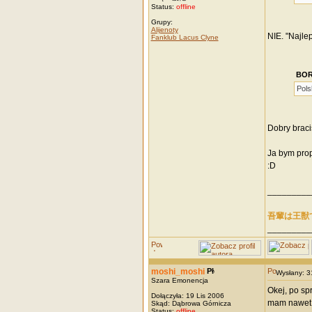
Status:
offline
Grupy:
Alijenoty
NIE. "Najlep
Fanklub Lacus Clyne
BOR
Pols
Dobry braci
Ja bym prop
:D
_________
吾輩は王獣
_________
moshi_moshi
Wysłany: 
Szara Emonencja
Okej, po sp
Dołączyła: 19 Lis 2006
mam nawet g
Skąd: Dąbrowa Górnicza
Status:
offline