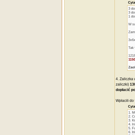
Cyta
3 do
3 do
1 do
W s
Zamó
3x6x
Tak 
1218
1150
Zaok
4. Zaliczka
zaliczki)
130
dopłacić po
Wpłacili do 
Cyta
1. M
2. C
3. K
4. Ir
5. F
6. Ir