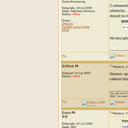
Szara Emonencja
Z ciekawośc
Dołączyła: 19 Lis 2006
uśmiecha...
Skąd: Dąbrowa Górnicza
Status:
offline
dojazd na m
Grupy:
BOR
Alijenoty
Fanklub Lacus Clyne
Ja n
WOM
Ale bez jaki
_________
BOReK
Wysłany: 
Dołączył: 15 Lip 2005
Neeeee, spo
Status:
offline
całkiem bli
_________
You ask me if I
Well, I've seen
Enevi
Wysłany: 
苹果
Ysen
Dołączyła: 20 Lut 2006
Rad
Skąd: 波伦