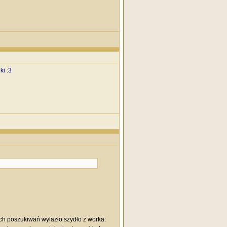
ki :3
ych poszukiwań wylazło szydło z worka: