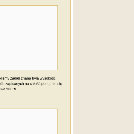
ęliśmy
zanim
znana była wysokość
 osób zapisanych na całość podejmie się
kowe
500 zł
.