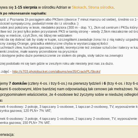
bywa się
1-15 sierpnia
w ośrodku Adrian w
Skokach
.
Strona ośrodka
.
k po rekonesansie napisał/a:
jazd: z Poznania 1h pociągiem albo PKSem (dworce 7 minut marszu od siebie), średnio co 1-
aściciel sympatyczny, podwiózł mnie do i z ośrodka :)
rodek jest położony w lesie, niedaleko jeziora (300 m - dop. Y.), 2km od centrum i PKSu kt
liwe też że jest tylko jeden przystanek PKS w tamtą stronę - wtedy 2,5km niezaleznie od śr
lepy w mieście, czyli 2km, nic bliżej nie widziałem
mki da się dobrać tak by stały w kupie, szczegółami zawiaduje żona i to z nią należy uzgadni
cny zasięg Orange, gnizadka elektryczne chyba w wystarczającej ilości
kuchniach zlew, kuchenka gazowa, czajniki, teoretycznie też zestaw sztućców i talerzy w 
zienki znośne, małe wanny przerobione na prysznice
st dostępne jedno duże pomieszczenie ze stołem do pingla, stoły także na zewnątrz
ziej podobało mi się tam gdzie w zeszłym roku ale niestety jest nas za dużo.
a zdjęć -
http://s703.photobucket.com/albums/ww35/CrackPL/Skoki/
ujemy
7 domków
(cztery 4-os. i trzy 6-os.) na pierwszy tydzień i
6
(trzy 4-os. i trzy 
ami 6-osobowymi, które bardziej nam odpowiadają tak cenowo jak metrażowo. Na 
e przypominałem właścicielce, że 4-osobowe też życzymy sobie w niedużej odległoś
t:
mek 4-osobowy: 2 pokoje, 3 tapczany 1-osobowe, 1 tapczan 2-osobowy, TV, wyposażenie k
zynka gazowa; 120 PLN+ 7% VAT;
mek 6-osobowy: 3 pokoje, 4 tapczany 1-osobowe, 2 tapczany 2-osobowe, TV, wyposażenie 
henka gazowa; 150 PLN+ 7% VAT.
zerwacja: