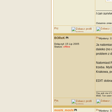
_________
I can survi
Ostatnio zmie
BOReK
Wysłany: 
Dołączył: 15 Lip 2005
Ja natomias
Status:
offline
daleko (no 
problem z d
Natomiast Ra
trzeba. Myś
Krakowa, po
EDIT: dobra,
_________
You ask me if I
Well, I've seen
moshi_moshi
Wysłany: 