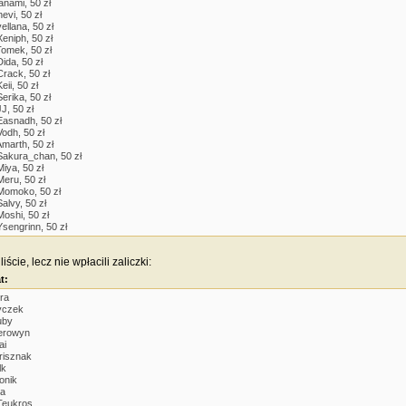
anami, 50 zł
nevi, 50 zł
vellana, 50 zł
Xeniph, 50 zł
Tomek, 50 zł
Dida, 50 zł
Crack, 50 zł
eii, 50 zł
Serika, 50 zł
JJ, 50 zł
Easnadh, 50 zł
Vodh, 50 zł
Amarth, 50 zł
Sakura_chan, 50 zł
Miya, 50 zł
Meru, 50 zł
Momoko, 50 zł
Salvy, 50 zł
Moshi, 50 zł
Ysengrinn, 50 zł
iście, lecz nie wpłacili zaliczki:
t:
ira
yczek
uby
erowyn
ai
risznak
lk
onik
Ka
Teukros