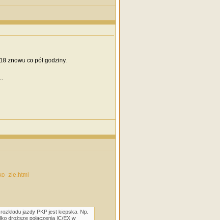
 18 znowu co pół godziny.
..
ko_zle.html
rozkładu jazdy PKP jest kiepska. Np.
ylko droższe połączenia IC/EX w