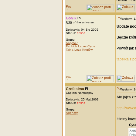
Ostatnio zmie
GoNik
Wysłany: 
歌姫 of the universe
Update poc
Dołączyła: 04 Sie 2005
Status:
offline
Będzie krót
Grupy:
AntyWiP
Fanklub Lacus Clyne
Powrót jak 
Tajna Loża Knujów
tabelka z p
_________
Crofesima
Wysłany: 
Captain Narcolepsy
Ale jajca z 
Dołączyła: 25 Maj 2003
Status:
offline
http://www.
Grupy:
Alijenoty
Istotny kawa
Cyta
Załó
Połą