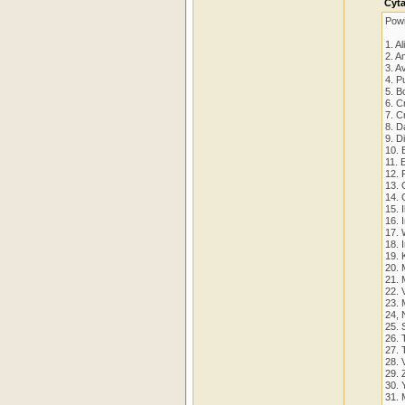
Cyta
Powi
1. Al
2. A
3. A
4. P
5. B
6. C
7. C
8. D
9. D
10.
11. 
12.
13. 
14. 
15. 
16. I
17. 
18. I
19.
20. 
21. 
22. 
23. 
24, 
25. 
26. 
27. T
28. 
29. 
30. 
31. 