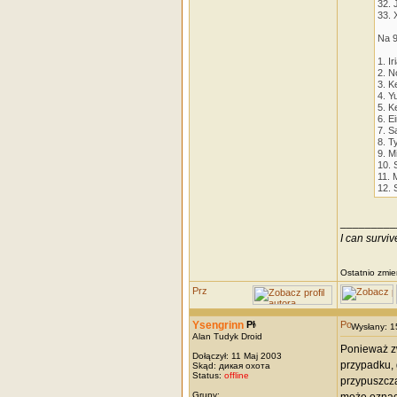
32. 
33. 
Na 9
1. Ir
2. N
3. Ke
4. Y
5. K
6. E
7. S
8. T
9. M
10. 
11.
12.
_________
I can survi
Ostatnio zmie
Ysengrinn
Wysłany: 
Alan Tudyk Droid
Ponieważ zw
Dołączył: 11 Maj 2003
przypadku, 
Skąd: дикая охота
Status:
offline
przypuszcza
Grupy: