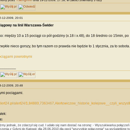
Ysengrinn
niony przez
dnia 19-12-2009, 17:58, w całości zmieniany 3 razy
12-12-2009, 20:01
iągowy na linii Warszawa-Świder
ko: między 10 a 15 pociągi co pół godziny (x.18 i x.48), do 18 średnio co 15min, po
zwykle nieco gorszy, bo tym razem co prawda nie będzie to 1 stycznia, za to sobota.
ociągami powrotnymi
________
14-12-2009, 20:48
tymi pociągami.
alert24.pl/alert24/1,84880,7363467,Alertowiczow_historie_kolejowe__czyli_wszyst
łek:
t:
żmy jednak, że zdarzył się cud. I udało się nam dostać na stronę: - Wyszukiwarka połączeń 
czenia z Gdyni do Katowic dla 28.06.2010 dla opcji "wszystkie połączenia" są wyświetlone t