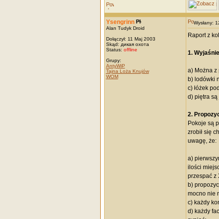
Ysengrinn
Wysłany: 
Alan Tudyk Droid
Raport z kol
Dołączył: 11 Maj 2003
Skąd: дикая охота
Status:
offline
1. Wyjaśnie
Grupy:
AntyWiP
a) Można z
Tajna Loża Knujów
WOM
b) lodówki n
c) łóżek po
d) piętra są
2. Propozyc
Pokoje są p
zrobił się 
uwagę, że:
a) pierwszy
ilości miej
przespać z X
b) propozyc
mocno nie n
c) każdy ko
d) każdy fa