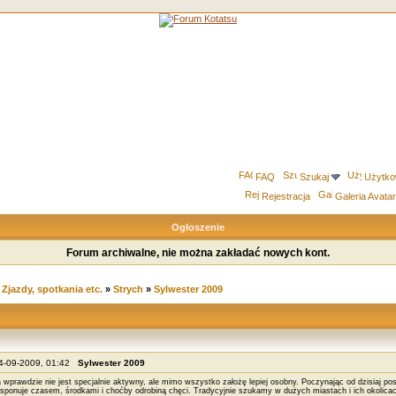
FAQ
Szukaj
Użytko
Rejestracja
Galeria Avata
Ogłoszenie
Forum archiwalne, nie można zakładać nowych kont.
»
Zjazdy, spotkania etc.
»
Strych
»
Sylwester 2009
14-09-2009, 01:42
Sylwester 2009
wprawdzie nie jest specjalnie aktywny, ale mimo wszystko założę lepiej osobny. Poczynając od dzisiaj pos
sponuje czasem, środkami i choćby odrobiną chęci. Tradycyjnie szukamy w dużych miastach i ich okolic