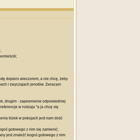
;
omieścili;
dę dopiero wieczorem, a nie chcę, żeby
ebach i zwyczajach jenotów. Zwracam
ek, drugim - zapewnienie odpowiedniej
referencje w rodzaju "a ja chcę się
żenia łóżek w pokojach jest nam dość
kogoś gotowego z nim się zamienić;
zany jest znaleźć kogoś gotowego z nim