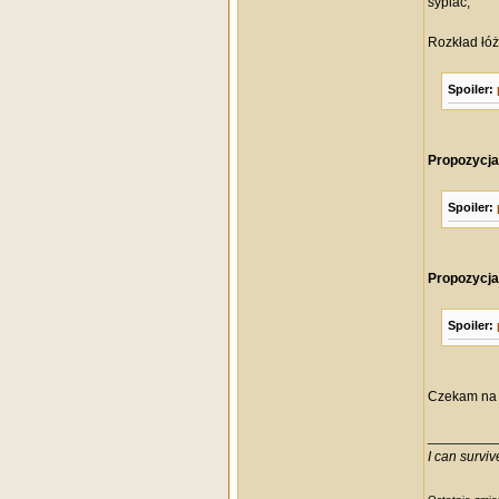
sypiać;
Rozkład łóż
Spoiler:
Propozycja 
Spoiler:
Propozycja 
Spoiler:
Czekam na p
_________
I can survi