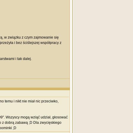
wą, w związku z czym zajmowanie się
rzeżyła i bez ściślejszej współpracy z
stwami i tak dalej.
o temu i nikt nie miał nic przeciwko,
09". Wszyscy mogą wziąć udział, głosować
eno z dobrą zabawą ;D Dla zwycięskiego
pominki ;D