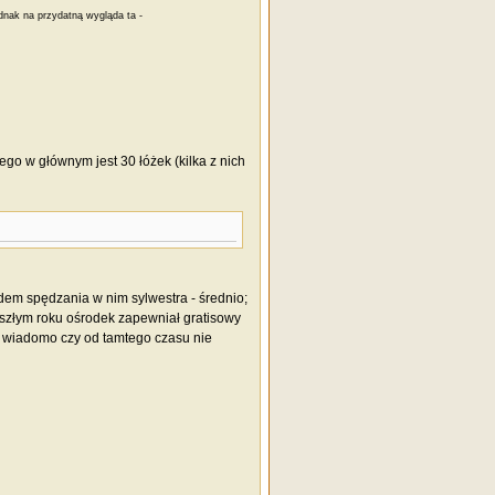
ednak na przydatną wygląda ta -
zego w głównym jest 30 łóżek (kilka z nich
m spędzania w nim sylwestra - średnio;
 zeszłym roku ośrodek zapewniał gratisowy
ie wiadomo czy od tamtego czasu nie