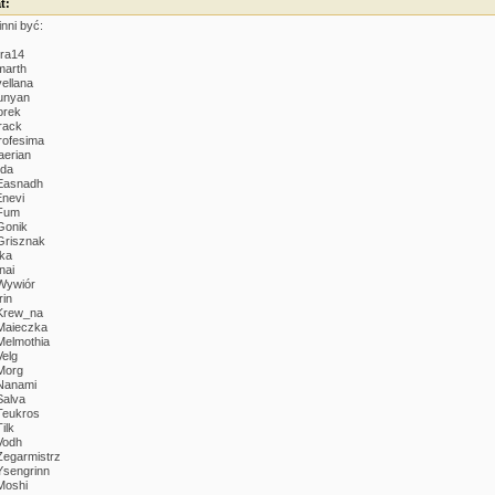
t:
nni być:
ira14
marth
vellana
unyan
orek
rack
rofesima
aerian
ida
 Easnadh
Enevi
 Fum
Gonik
Grisznak
Ika
nai
Wywiór
rin
 Krew_na
Maieczka
Melmothia
Velg
Morg
Nanami
Salva
Teukros
ilk
Vodh
Zegarmistrz
Ysengrinn
Moshi