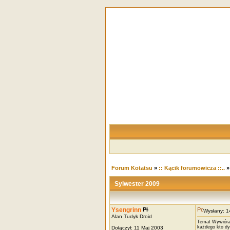
Forum Kotatsu
»
:: Kącik forumowicza ::..
Sylwester 2009
Ysengrinn
Wysłany: 
Alan Tudyk Droid
Temat Wywióra 
każdego kto dy
Dołączył: 11 Maj 2003