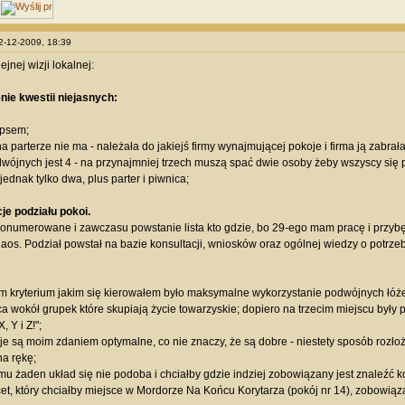
12-12-2009, 18:39
ejnej wizji lokalnej:
nie kwestii niejasnych:
 psem;
a parterze nie ma - należała do jakiejś firmy wynajmującej pokoje i firma ją zabrała
dwójnych jest 4 - na przynajmniej trzech muszą spać dwie osoby żeby wszyscy się p
 jednak tylko dwa, plus parter i piwnica;
je podziału pokoi.
onumerowane i zawczasu powstanie lista kto gdzie, bo 29-ego mam pracę i przybę
chaos. Podział powstał na bazie konsultacji, wniosków oraz ogólnej wiedzy o potrz
m kryterium jakim się kierowałem było maksymalne wykorzystanie podwójnych łóż
sca wokół grupek które skupiają życie towarzyskie; dopiero na trzecim miejscu były p
, Y i Z!";
je są moim zdaniem optymalne, co nie znaczy, że są dobre - niestety sposób rozło
a rękę;
mu żaden układ się nie podoba i chciałby gdzie indziej zobowiązany jest znaleźć 
cet, który chciałby miejsce w Mordorze Na Końcu Korytarza (pokój nr 14), zobowią