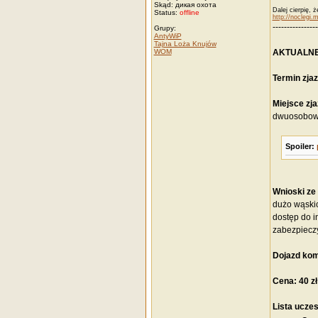
Skąd: дикая охота
Dalej cierpię, 
Status:
offline
http://noclegi.
----------------
Grupy:
AntyWiP
Tajna Loża Knujów
WOM
AKTUALN
Termin zjaz
Miejsce zja
dwuosobowy
Spoiler:
Wnioski ze
dużo wąskic
dostęp do i
zabezpieczyl
Dojazd kom
Cena: 40 z
Lista ucze