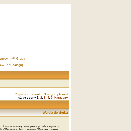
wnicy
Grupy
rów
Zaloguj
Poprzedni temat
Następny temat
::
Idź do strony
1
,
2
,
3
,
4
,
5
Następny
Wersja do druku
zukiwania ruszają pełną parą - przyda się pomoc
ach - Warszawa, Łódź, Poznań, Wrocław, Kraków.