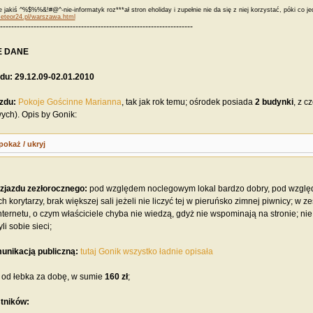
że jakiś ^%$%%&!#@^-nie-informatyk roz***ał stron eholiday i zupełnie nie da się z niej korzystać, póki co j
meteor24.pl/warszawa.html
---------------------------------------------------------------------
E DANE
du: 29.12.09-02.01.2010
zdu:
Pokoje Gościnne Marianna
, tak jak rok temu; ośrodek posiada
2 budynki
, z c
ch). Opis by Gonik:
pokaż / ukryj
 zjazdu zezłorocznego:
pod względem noclegowym lokal bardzo dobry, pod względe
h korytarzy, brak większej sali jeżeli nie liczyć tej w pieruńsko zimnej piwnicy; w
nternetu, o czym właściciele chyba nie wiedzą, gdyż nie wspominają na stronie; n
i sobie sieci;
unikacją publiczną:
tutaj Gonik wszystko ładnie opisała
ł
od łebka za dobę, w sumie
160 zł
;
stników: