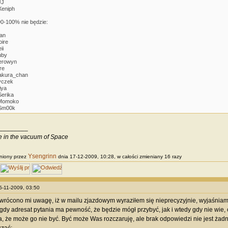
JJ
Xeniph
0-100% nie będzie:
ian
oire
ii
uby
erowyn
ire
akura_chan
yczek
iya
Serika
 Momoko
 Sm00k
________
ve in the vacuum of Space
Ysengrinn
niony przez
dnia 17-12-2009, 10:28, w całości zmieniany 16 razy
15-11-2009, 03:50
rócono mi uwagę, iż w mailu zjazdowym wyraziłem się nieprecyzyjnie, wyjaśniam
gdy adresat pytania ma pewność, że będzie mógł przybyć, jak i wtedy gdy nie wie, 
, że może go nie być. Być może Was rozczaruję, ale brak odpowiedzi nie jest żadn