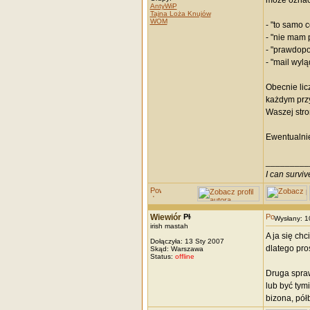
może oznac
AntyWiP
Tajna Loża Knujów
WOM
- "to samo 
- "nie mam 
- "prawdopo
- "mail wyl
Obecnie lic
każdym przy
Waszej stro
Ewentualnie
_________
I can survi
Wiewiór
Wysłany: 
irish mastah
A ja się ch
Dołączyła: 13 Sty 2007
dlatego pros
Skąd: Warszawa
Status:
offline
Druga spraw
lub być tym
bizona, pół