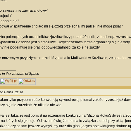
zać:
co zawsze, nie zawracaj głowy"
pojęcia"
dobnie nie"
ądował w spamie/nie chciało mi się/czołg przejechał mi palce i nie mogę pisać"
zba potencjalnych uczestników zjazdów liczy ponad 40 osób, z tendencją wzrosto
padkiem z osobna jest niemożliwe. Dotychczasowa forma organizacji się niestety p
ny nie podejmuję się brać odpowiedzialności za kolejne zjazdy.
 możemy w przyszłym roku zrobić zjazd a la Multiworld w Kaziówce, ze spaniem war
________
ve in the vacuum of Space
10-12-2009, 22:20
ciałam tylko przypomnieć z konwencją sylwestrową ;p temat założony został już dawn
zę się nie zarzekać, że nikt nic nie wie.
a jest taka, że jest pomysł na rozegranie konkursu na "Bizona Roku/Sylwestra 20
i na których się głosuje. Od razu mówię, że nie ma to związku z urodą czy płcią, j
bizona czy co tam jeszcze wymyślimy oraz dla głosujących przewidujemy drobne u