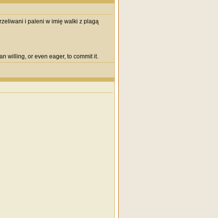
eliwani i paleni w imię walki z plagą
n willing, or even eager, to commit it.