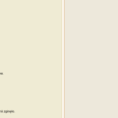
ów.
ii zginęło.