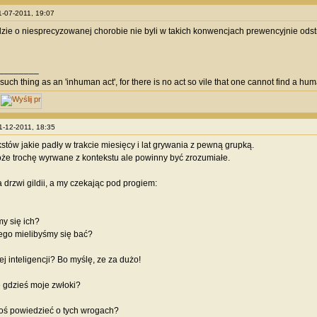
11-07-2011, 19:07
dzie o niesprecyzowanej chorobie nie byli w takich konwencjach prewencyjnie odstrz
________
such thing as an 'inhuman act', for there is no act so vile that one cannot find a huma
01-12-2011, 18:35
kstów jakie padły w trakcie miesięcy i lat grywania z pewną grupką.
że trochę wyrwane z kontekstu ale powinny być zrozumiałe.
 drzwi gildii, a my czekając pod progiem:
my się ich?
zego mielibyśmy się bać?
tej inteligencji? Bo myślę, ze za dużo!
e gdzieś moje zwłoki?
oś powiedzieć o tych wrogach?