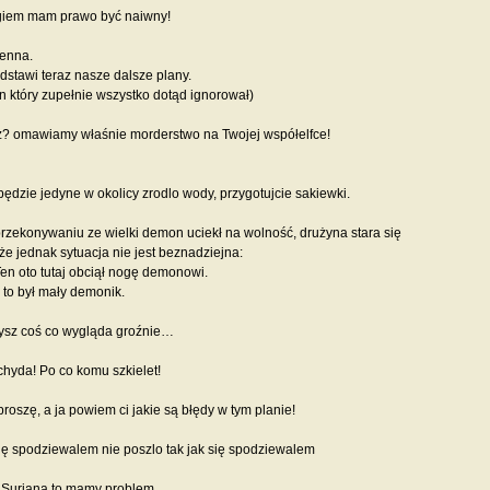
iem mam prawo być naiwny!
enna.
edstawi teraz nasze dalsze plany.
in który zupełnie wszystko dotąd ignorował)
sz? omawiamy właśnie morderstwo na Twojej współelfce!
będzie jedyne w okolicy zrodlo wody, przygotujcie sakiewki.
rzekonywaniu ze wielki demon uciekł na wolność, drużyna stara się
że jednak sytuacja nie jest beznadziejna:
en oto tutaj obciął nogę demonowi.
 to był mały demonik.
zysz coś co wygląda groźnie…
ochyda! Po co komu szkielet!
roszę, a ja powiem ci jakie są błędy w tym planie!
się spodziewalem nie poszlo tak jak się spodziewalem
 Suriana to mamy problem.