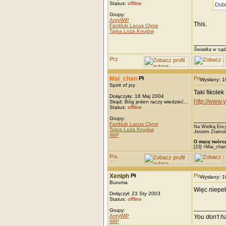
Status:
offline
Dobr
Grupy:
AntyWiP
This.
Fanklub Lacus Clyne
Tajna Loża Knujów
_________
Świadka w sądz
Mai_chan
Wysłany: 
Spirit of joy
Taki fikołek
Dołączyła: 18 Maj 2004
http://www
Skąd: Bóg jeden raczy wiedzieć...
Status:
offline
Grupy:
_________
Fanklub Lacus Clyne
Na Wielką Ency
Tajna Loża Knujów
Jestem Zramola
WIP
O męcę twórcz
[23] <Mai_chan
Xeniph
Wysłany: 
Buruma
Więc niepeł
Dołączył: 23 Sty 2003
Status:
offline
_________
Grupy:
AntyWiP
You don't h
WIP