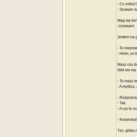
- Co robisz
- Szukam swo
Mag się kon
-Uciekam!
Jestem na g
- To niepra
- Hmm, co 
Masz cos d
Nikt nie ma
- To masz d
- A myślisz
- Rozpoznaj
- Tak.
- A czy to c
- Krasnolud
Tzn. gildia 