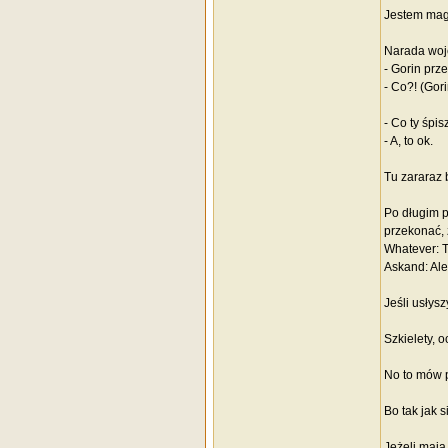
Jestem mag
Narada woj
- Gorin prz
- Co?! (Gor
- Co ty śpi
- A, to ok.
Tu zararaz 
Po długim p
przekonać, 
Whatever: T
Askand: Ale
Jeśli usłys
Szkielety, 
No to mów p
Bo tak jak 
Jeżeli mają