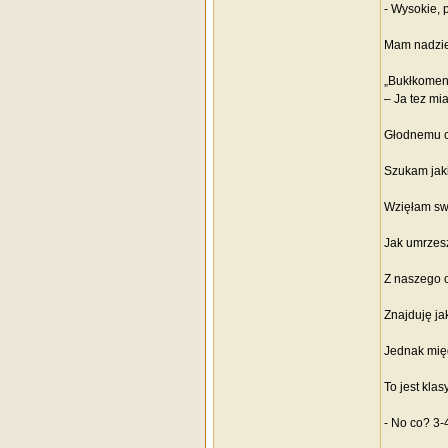
- Wysokie, 
Mam nadziej
„Bukłkomen
– Ja tez mi
Głodnemu c
Szukam jaki
Wzięłam swo
Jak umrzesz
Z naszego o
Znajduję jak
Jednak międ
To jest kla
- No co? 3-