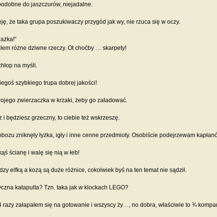
podobne do jaszczurów, niejadalne.
ę, że taka grupa poszukiwaczy przygód jak wy, nie rzuca się w oczy.
ażka!”
ałem różne dziwne rzeczy. Ot choćby … skarpety!
hłop na myśli.
egoś szybkiego trupa dobrej jakości!
jego zwierzaczka w krzaki, żeby go załadować.
 i będziesz grzeczny, to ciebie też wskrzeszę.
bozu zniknęły łyżka, igły i inne cenne przedmioty. Osobiście podejrzewam kapłan
ąś ścianę i walę się nią w łeb!
zy elfką a kozą są duże różnice, cokolwiek byś na ten temat nie sądził.
syczna katapulta? Tzn. taka jak w klockach LEGO?
4 razy załapałem się na gotowanie i wszyscy ży…, no dobra, właściwie to ¾ kompan