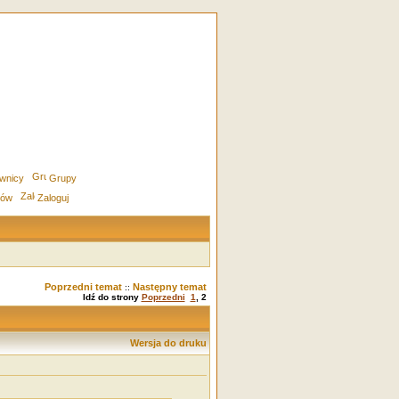
wnicy
Grupy
rów
Zaloguj
Poprzedni temat
Następny temat
::
Idź do strony
Poprzedni
1
,
2
Wersja do druku