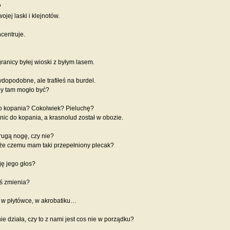
?
jej laski i klejnotów.
centruje.
ranicy byłej wioski z byłym lasem.
wdopodobne, ale trafiłeś na burdel.
by tam mogło być?
o kopania? Cokolwiek? Pieluchę?
 nic do kopania, a krasnolud został w obozie.
rugą nogę, czy nie?
, że czemu mam taki przepełniony plecak?
ę jego głos?
oś zmienia?
 w płytówce, w akrobatiku…
nie działa, czy to z nami jest cos nie w porządku?