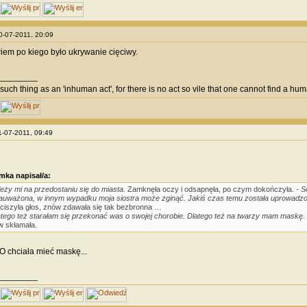
10-07-2011, 20:09
iem po kiego było ukrywanie cięciwy.
________
such thing as an 'inhuman act', for there is no act so vile that one cannot find a huma
11-07-2011, 09:49
mka napisał/a:
leży mi na przedostaniu się do miasta.
Zamknęła oczy i odsapnęła, po czym dokończyła.
- S
auważona, w innym wypadku moja siostra może zginąć. Jakiś czas temu została uprowadz
ciszyła głos, znów zdawała się tak bezbronna …
atego też starałam się przekonać was o swojej chorobie. Dlatego też na twarzy mam maskę. 
 skłamała.
 chciała mieć maskę...
________