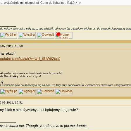
a, wyjaśnijcie mi, niegodnej. Co to do licha jest fiflak? >_>
________
ie należy znienacka pałą przez łeb zdzielić, od czego ów zdziwiony wielce, a i do zeznań skłonniejszy byw
10-07-2011, 18:50
 na rękach.
.youtube.com/watch?v=wU_9UW92oe0
________
klopedię Larousse’a w dwudziestu trzech tomach!!!
łą Biurokratką i dobrze mi z tym!
ej:
> Siedzenie poki co skończyło się na tym, że trzy razy napisałam "W ciemności" i skreśliłam i narysował
10-07-2011, 19:51
ny fiflak = nie używamy rąk i lądujemy na głowie?
________
ave to thank me. Though, you do have to get me donuts.