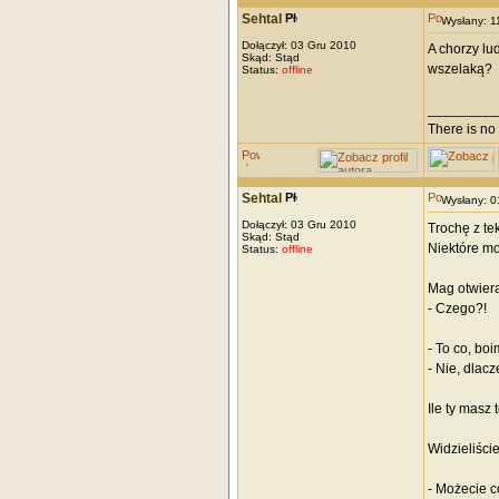
Sehtal
Wysłany: 
Dołączył: 03 Gru 2010
A chorzy lu
Skąd: Stąd
wszelaką?
Status:
offline
_________
There is no 
Sehtal
Wysłany: 
Dołączył: 03 Gru 2010
Trochę z te
Skąd: Stąd
Niektóre mo
Status:
offline
Mag otwiera
- Czego?!
- To co, boi
- Nie, dlac
Ile ty masz 
Widzieliści
- Możecie c