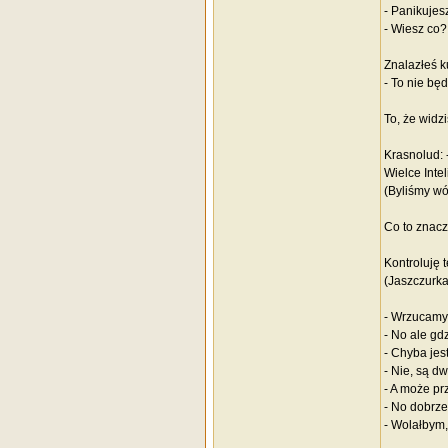
- Panikujes
- Wiesz co?
Znalazłeś k
- To nie bę
To, że widz
Krasnolud: 
Wielce Inte
(Byliśmy wó
Co to znacz
Kontroluję t
(Jaszczurka
- Wrzucamy
- No ale gd
- Chyba jest
- Nie, są dw
- A może pr
- No dobrze
- Wolałbym,