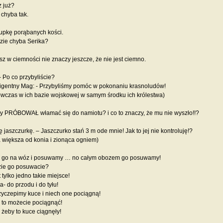
z już?
 chyba tak.
upkę porąbanych kości.
dzie chyba Serika?
isz w ciemności nie znaczy jeszcze, że nie jest ciemno.
- Po co przybyliście?
ligentny Mag: - Przybyliśmy pomóc w pokonaniu krasnoludów!
wczas w ich bazie wojskowej w samym środku ich królestwa)
y PRÓBOWAŁ włamać się do namiotu? i co to znaczy, że mu nie wyszło!!?
ę jaszczurkę. – Jaszczurko stań 3 m ode mnie! Jak to jej nie kontroluję!?
 większa od konia i zionąca ogniem)
 go na wóz i posuwamy … no całym obozem go posuwamy!
zie go posuwacie?
 tylko jedno takie miejsce!
a- do przodu i do tyłu!
zyczepimy kuce i niech one pociągną!
 to możecie pociągnąć!
 żeby to kuce ciągnęły!