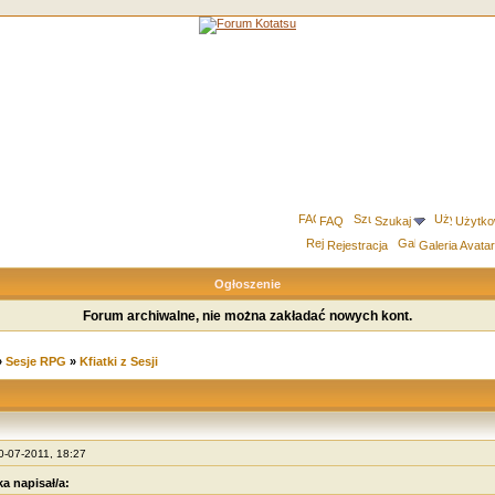
FAQ
Szukaj
Użytko
Rejestracja
Galeria Avata
Ogłoszenie
Forum archiwalne, nie można zakładać nowych kont.
»
Sesje RPG
»
Kfiatki z Sesji
10-07-2011, 18:27
ka napisał/a: