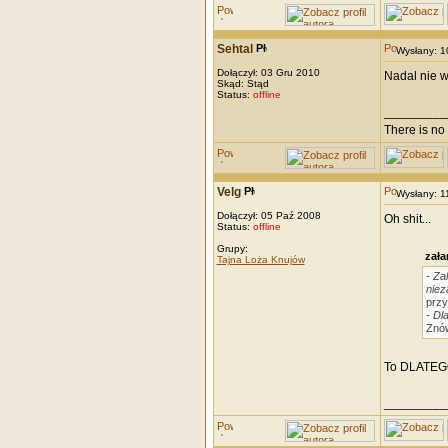
Sehtal
Wysłany: 
Dołączył: 03 Gru 2010
Nadal nie w
Skąd: Stąd
Status:
offline
_________
There is no 
Velg
Wysłany: 
Dołączył: 05 Paź 2008
Oh shit...
Status:
offline
Grupy:
zała
Tajna Loża Knujów
- Za
niez
przy
- Dl
Znów
To DLATEGO
_________