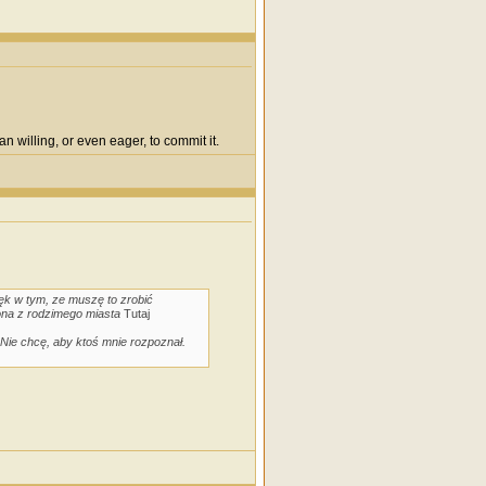
n willing, or even eager, to commit it.
ęk w tym, ze muszę to zrobić
ona z rodzimego miasta
Tutaj
Nie chcę, aby ktoś mnie rozpoznał.