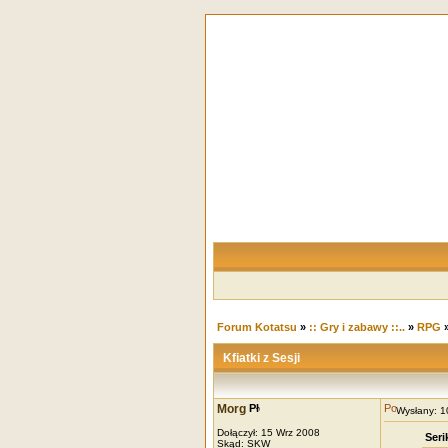
Forum Kotatsu
»
:: Gry i zabawy ::..
»
RPG
Kfiatki z Sesji
Morg
Wysłany: 
Dołączył: 15 Wrz 2008
Seri
Skąd: SKW