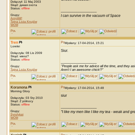
Dołączył: 11 Maj 2003
Skąd: дикая охота
Status:
offline
_________________
Grupy:
I can survive in the vacuum of Space
AntyWiP
Tajna Loża Knujów
WOM
Tren
Wysłany: 17-04-2014, 15:21
Lorelei
Siur.
Dołączyła: 08 Lis 2009
Skąd: wiesz?
Status:
offline
_________________
"People ask me for advice all the time, and they ask
Grupy:
Tajna Loża Knujów
Aren't I an awesome chick!?"
Koranona
Wysłany: 17-04-2014, 15:48
Morning Glory
siur
Dołączyła: 03 Sty 2010
Skąd: Z północy
Status:
offline
_________________
Grupy:
"I like my men like I like my tea - weak and gr
Syndykat
WOM