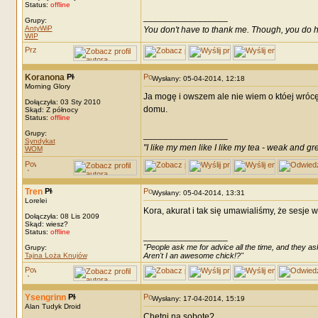
Status:
offline
_________________
Grupy:
AntyWiP
You don't have to thank me. Though, you do h
WIP
Koranona
Wysłany: 05-04-2014, 12:18
Morning Glory
Ja mogę i owszem ale nie wiem o któej wrócę
Dołączyła: 03 Sty 2010
domu.
Skąd: Z północy
Status:
offline
Grupy:
_________________
Syndykat
"I like my men like I like my tea - weak and gr
WOM
Tren
Wysłany: 05-04-2014, 13:31
Lorelei
Kora, akurat i tak się umawialiśmy, że sesje
Dołączyła: 08 Lis 2009
Skąd: wiesz?
Status:
offline
_________________
"People ask me for advice all the time, and they ask
Grupy:
Tajna Loża Knujów
Aren't I an awesome chick!?"
Ysengrinn
Wysłany: 17-04-2014, 15:19
Alan Tudyk Droid
Chetni na sobote?