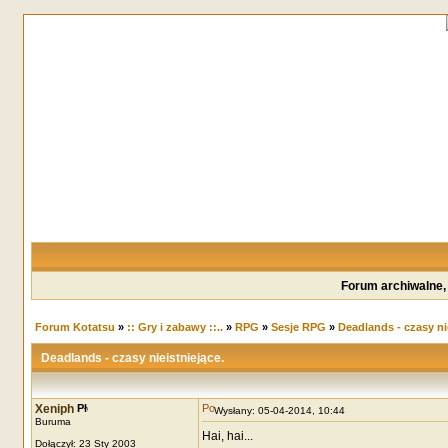
Forum archiwalne,
Forum Kotatsu
»
:: Gry i zabawy ::..
»
RPG
»
Sesje RPG
»
Deadlands - czasy nie
Deadlands - czasy nieistniejące.
Xeniph
Wysłany: 05-04-2014, 10:44
Buruma
Hai, hai...
Dołączył: 23 Sty 2003