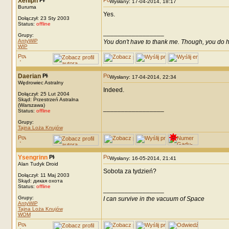
Xeniph
Wysłany: 17-04-2014, 18:17
Buruma
Yes.
Dołączył: 23 Sty 2003
Status:
offline
_________________
Grupy:
AntyWiP
You don't have to thank me. Though, you do h
WIP
Daerian
Wysłany: 17-04-2014, 22:34
Wędrowiec Astralny
Indeed.
Dołączył: 25 Lut 2004
Skąd: Przestrzeń Astralna
(Warszawa)
_________________
Status:
offline
Grupy:
Tajna Loża Knujów
Ysengrinn
Wysłany: 16-05-2014, 21:41
Alan Tudyk Droid
Sobota za tydzień?
Dołączył: 11 Maj 2003
Skąd: дикая охота
Status:
offline
_________________
Grupy:
I can survive in the vacuum of Space
AntyWiP
Tajna Loża Knujów
WOM