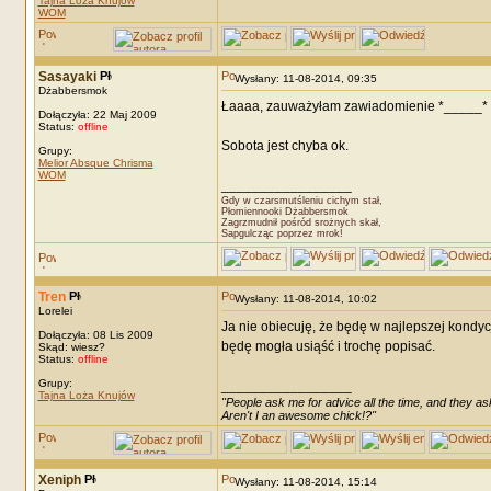
Tajna Loża Knujów
WOM
Sasayaki
Wysłany: 11-08-2014, 09:35
Dżabbersmok
Łaaaa, zauważyłam zawiadomienie *_____*
Dołączyła: 22 Maj 2009
Status:
offline
Sobota jest chyba ok.
Grupy:
Melior Absque Chrisma
WOM
_________________
Gdy w czarsmutśleniu cichym stał,
Płomiennooki Dżabbersmok
Zagrzmudnił pośród srożnych skał,
Sapgulcząc poprzez mrok!
Tren
Wysłany: 11-08-2014, 10:02
Lorelei
Ja nie obiecuję, że będę w najlepszej kondyc
Dołączyła: 08 Lis 2009
będę mogła usiąść i trochę popisać.
Skąd: wiesz?
Status:
offline
Grupy:
_________________
Tajna Loża Knujów
"People ask me for advice all the time, and they ask
Aren't I an awesome chick!?"
Xeniph
Wysłany: 11-08-2014, 15:14