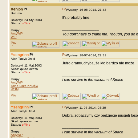
Xeniph
Wysłany: 16-05-2014, 21:43
Buruma
It's probably fine.
Dołączył: 23 Sty 2003
Status:
offline
_________________
Grupy:
AntyWiP
You don't have to thank me. Though, you do h
WIP
Ysengrinn
Wysłany: 18-07-2014, 22:31
Alan Tudyk Droid
Jutro gramy, chyba, że kto bardzo nie może.
Dołączył: 11 Maj 2003
Skąd: дикая охота
Status:
offline
_________________
Grupy:
I can survive in the vacuum of Space
AntyWiP
Tajna Loża Knujów
WOM
Ysengrinn
Wysłany: 11-08-2014, 08:36
Alan Tudyk Droid
Dobra, zobaczymy czy bedziecie musieli los
Dołączył: 11 Maj 2003
Skąd: дикая охота
Status:
offline
_________________
Grupy:
I can survive in the vacuum of Space
AntyWiP