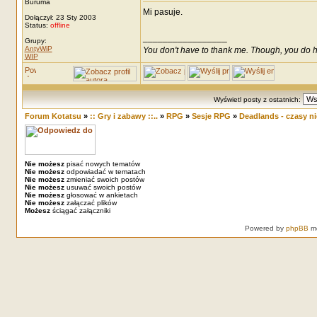
Buruma
Mi pasuje.
Dołączył: 23 Sty 2003
Status:
offline
_________________
Grupy:
AntyWiP
You don't have to thank me. Though, you do h
WIP
Wyświetl posty z ostatnich:
Forum Kotatsu
»
:: Gry i zabawy ::..
»
RPG
»
Sesje RPG
»
Deadlands - czasy nie
Nie możesz
pisać nowych tematów
Nie możesz
odpowiadać w tematach
Nie możesz
zmieniać swoich postów
Nie możesz
usuwać swoich postów
Nie możesz
głosować w ankietach
Nie możesz
załączać plików
Możesz
ściągać załączniki
Powered by
phpBB
mo