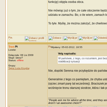
funkcję) objęła osoba obca.
Nie mówiąc już o tym, że całe otoczenie będ
udziału w zamachu. Bo, o ile wiem, zamach by
To tyle. Myślę, że można założyć, że chwilow
_________________
Tren
Wysłany: 05-02-2012, 18:55
Lorelei
Velg napisał/a:
Dołączyła: 08 Lis 2009
Skąd: wiesz?
W państwie, z tego, co rozumiem, jest be
Status:
offline
stabilizacji sytuacji
Grupy:
Tajna Loża Knujów
Nie, dopóki Serena nie przybędzie do państwa
Generalnie z tego co pamiętam, że chyba ust
(ojciec zmarł parę lat wcześniej). Braciszek 
wciśnięcie tronu starszej siostrze, która i tak
_________________
"People ask me for advice all the time, and they ask
Aren't I an awesome chick!?"