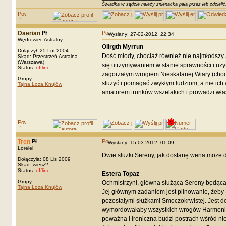
Świadka w sądzie należy znienacka pałą przez łeb zdzielić
Daerian
Wysłany: 27-02-2012, 22:34
Wędrowiec Astralny
Olirgth Myrrun
Dołączył: 25 Lut 2004
Dość młody, chociaż również nie najmłodszy 
Skąd: Przestrzeń Astralna
(Warszawa)
się utrzymywaniem w stanie sprawności i użyte
Status:
offline
zagorzałym wrogiem Nieskalanej Wiary (chocia
Grupy:
służyć i pomagać zwykłym ludziom, a nie ich w
Tajna Loża Knujów
amatorem trunków wszelakich i prowadzi włas
_________________
Tren
Wysłany: 15-03-2012, 01:09
Lorelei
Dwie służki Sereny, jak dostanę wena może d
Dołączyła: 08 Lis 2009
Skąd: wiesz?
Status:
offline
Estera Topaz
Grupy:
Ochmistrzyni, główna służąca Sereny będąca 
Tajna Loża Knujów
Jej głównym zadaniem jest pilnowanie, żeby
pozostałymi służkami Smoczokrwistej. Jest do
wymordowałaby wszystkich wrogów Harmonii. P
poważna i ironiczna budzi postrach wśród nie