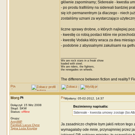
głównie zapominamy; Sidereale - kwestia umo
- po prostu trafiliśmy na sidereali bardziej 
się ich permanentnym (a dlaczego - niech już 
zostaliśmy uznani za wystarczająco użyteczn
liczne sprawy drobne, o których najlepiej po
- kwestię co robią postaci które nie przecho
- kwestię Vodaka który wraca za dwa miesiąc
- podobnie z abyssalnymi zakulisami na ge
_________________
We are rock stars in a freak show
loaded with steel.
We are riders, the fighters,
the renegades on wheels.
The difference between fiction and reality? F
Morg
Wysłany: 05-02-2012, 14:37
Dołączył: 15 Wrz 2008
Bezimienny napisał/a:
Skąd: SKW
Status:
offline
Sidereale - kwestia umowy zostaje (bo Albe
Grupy:
AntyWiP
Ja zasadniczo chętnie bym jakiś retcon tego zr
Fanklub Lacus Clyne
Tajna Loża Knujów
wymagałaby ode mnie, przynajmniej przez jaki