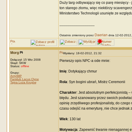
Duży targ odbywający się co parę miesięcy -
ton starego złomu, więc niektórzy scavenger
Ministerstwo Technologii usunięte ze względu
_________________
Daerian
Ostatnio zmieniony przez
dnia 12-02-2012, 
Morg
Wysłany: 18-02-2012, 21:32
Dołączył: 15 Wrz 2008
Pierwszy opis NPC-a ode mnie:
Skąd: SKW
Status:
offline
Imię
: Dotykający chmur
Grupy:
AntyWiP
Fanklub Lacus Clyne
Rola
: Syn bogini ubrań, Mistrz Ceremonii
Tajna Loża Knujów
Charakter
: Jest absolutnym perfekcjonistą –
błędu. Jest szanowany przez swoich podwładn
opinię zrzędliwego profesjonalisty, do czego
czasu odejść na emeryturę, nie chce jednak 
Wiek
: 130 lat
Motywacja
: Zapewnić trwanie nienagannej et