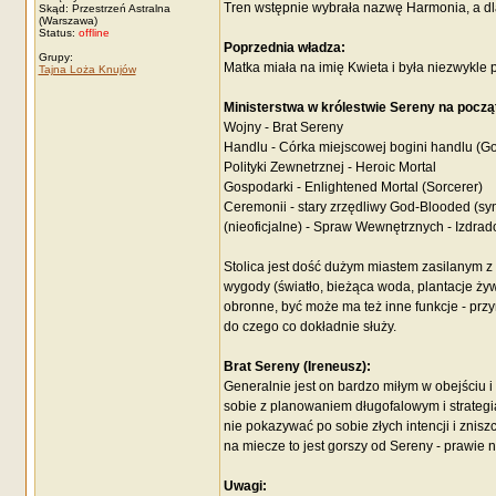
Tren wstępnie wybrała nazwę Harmonia, a dla
Skąd: Przestrzeń Astralna
(Warszawa)
Status:
offline
Poprzednia władza:
Grupy:
Matka miała na imię Kwieta i była niezwykl
Tajna Loża Knujów
Ministerstwa w królestwie Sereny na począ
Wojny - Brat Sereny
Handlu - Córka miejscowej bogini handlu (G
Polityki Zewnetrznej - Heroic Mortal
Gospodarki - Enlightened Mortal (Sorcerer)
Ceremonii - stary zrzędliwy God-Blooded (sy
(nieoficjalne) - Spraw Wewnętrznych - Izdrad
Stolica jest dość dużym miastem zasilanym z
wygody (światło, bieżąca woda, plantacje ży
obronne, być może ma też inne funkcje - przyna
do czego co dokładnie służy.
Brat Sereny (Ireneusz):
Generalnie jest on bardzo miłym w obejściu 
sobie z planowaniem długofalowym i strategią.
nie pokazywać po sobie złych intencji i zniszc
na miecze to jest gorszy od Sereny - prawie n
Uwagi: