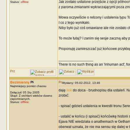
Jak zostało ustalone przejście z opcji półno
Status:
offline
z paroma zmianami wykraczającymi poza zmia
Mowa oczywiście o retcony i ustalenia typu To s
I co z tego wynikało.
Niby było już coś omawiane ale nie zostało c
To może tutaj? I zanim się sesje zaczną aby p
Proponuję zamieszczać już końcowe przyklepn
_________________
There is no such thing as an 'inhuman act', for
Bezimienny
Wysłany: 05-02-2012, 13:46
Najmniejszy pomiot chaosu
daję
link
do doca - brudnopisu dla ustaleń. N
Dołączył: 05 Sty 2005
zrobić:
Skąd: Z otchłani wieków dawno
zapomnianych.
Status:
offline
- spisać gdzieś ustalenia w kwestii tronu Se
- ustalić w końcu (i spisać) końcówkę historii
Ejava NIE wiedziała o anathemach w Gethamane
oberwał uznała, że nie ma sensu się dalej w t