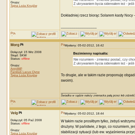
Grupy:
Z ukrywaniem bycia siderealem też - jeśl
Tajna Loża Knujów
Dokładniej rzecz biorąc Solarem kasty Nocy -
_________________
Morg
Wysłany: 05-02-2012, 16:42
Dołączył: 15 Wrz 2008
Bezimienny napisał/a:
Skąd: SKW
Status:
offline
Nie rozumiem - zmienisz postać, czy chce
Z ukrywaniem bycia siderealem też - jeśl
Grupy:
AntyWiP
Fanklub Lacus Clyne
To drugie, ale w takim razie proponuję obgad
Tajna Loża Knujów
swoim).
_________________
Świadka w sądzie należy znienacka pałą przez łeb zdzielić
Velg
Wysłany: 05-02-2012, 18:44
Dołączył: 05 Paź 2008
W takim razie prosiłbym tylko, żebyś wstrzy
Status:
offline
drużyny. W państwie, z tego, co rozumiem, je
Grupy:
stabilizacji sytuacji (lub ew. wyjaśnienia pr
Tajna Loża Knujów