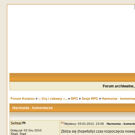
Forum archiwalne,
Forum Kotatsu
»
:: Gry i zabawy ::..
»
RPG
»
Sesje RPG
»
Harmonia - komenta
Harmonia - komentarze
Sehtal
Wysłany: 03-01-2012, 23:06
Harmonia - koment
Dołączył: 03 Gru 2010
Zbliża się (hopefully) czas rozpoczęcia nowej
Skąd: Stąd