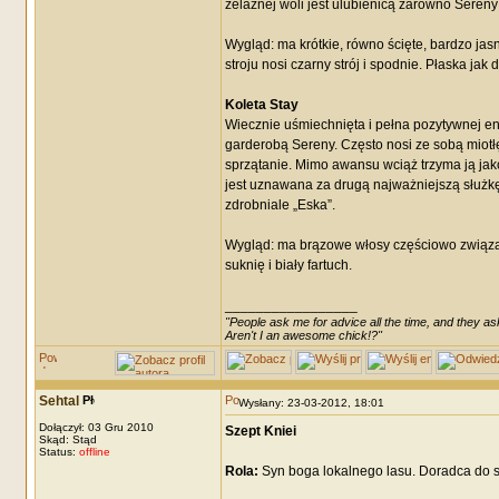
żelaznej woli jest ulubienicą zarówno Sereny 
Wygląd: ma krótkie, równo ścięte, bardzo ja
stroju nosi czarny strój i spodnie. Płaska jak 
Koleta Stay
Wiecznie uśmiechnięta i pełna pozytywnej e
garderobą Sereny. Często nosi ze sobą miotłę,
sprzątanie. Mimo awansu wciąż trzyma ją jako 
jest uznawana za drugą najważniejszą służkę
zdrobniale „Eska”.
Wygląd: ma brązowe włosy częściowo związane 
suknię i biały fartuch.
_________________
"People ask me for advice all the time, and they ask
Aren't I an awesome chick!?"
Sehtal
Wysłany: 23-03-2012, 18:01
Dołączył: 03 Gru 2010
Szept Kniei
Skąd: Stąd
Status:
offline
Rola:
Syn boga lokalnego lasu. Doradca do 