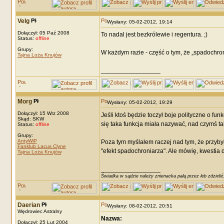
Velg
Wysłany: 05-02-2012, 19:14
Dołączył: 05 Paź 2008
To nadal jest bezkrólewie i regentura. ;)
Status:
offline
Grupy:
W każdym razie - część o tym, że „spadochronia
Tajna Loża Knujów
_________________
Morg
Wysłany: 05-02-2012, 19:29
Dołączył: 15 Wrz 2008
Jeśli ktoś będzie toczył boje polityczne o fu
Skąd: SKW
się taka funkcja miała nazywać, nad czymś tak
Status:
offline
Grupy:
AntyWiP
Poza tym myślałem raczej nad tym, że przyby
Fanklub Lacus Clyne
"efekt spadochroniarza". Ale mówię, kwestia
Tajna Loża Knujów
_________________
Świadka w sądzie należy znienacka pałą przez łeb zdzielić
Daerian
Wysłany: 08-02-2012, 20:51
Wędrowiec Astralny
Nazwa:
Dołączył: 25 Lut 2004