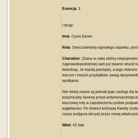
Esencja
: 3
I drugi:
Imię
: Cynis Deren
Rola
: Smoczokrwisty ognistego aspektu, poch
Charakter
: Znany w całej stolicy niepoprawny
najprawdopodobniej sam już dawno stracił rac
twierdząc, że każdą pamięta), a jego miłosne
karczm i innych przybytków, swoją dezynwolt
spotkaniu.
Nie mniej znane są jednak jego zasługi dla k
księżniczkę Serenę przed antymonarchistyczn
kluczową rolę w zapobieżeniu próbie podpale
wątpliwości. Po śmierci królowej Kwiety zo
czasu podjęcia decyzji przez nową władczynię
Wiek
: 42 lata
_________________