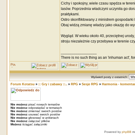
Cichy i spokojny, wiele czasu spędza w tere
lasów. Poprzednia władczyni uczyniła go dor
praktykami.
Ostro skonfliktowany z ministrem gospodarki k
Obaj widzą zmianę władzy jako okazję do wyg
Wygląd. W wieku około 40, przeciętnej urody
stroju niezależnie czy przebywa w terenie cz
_________________
There is no such thing as an 'inhuman act', for
Wyświetl posty z ostatnich:
Forum Kotatsu
»
:: Gry i zabawy ::..
»
RPG
»
Sesje RPG
»
Harmonia - komenta
Nie możesz
pisać nowych tematów
Nie możesz
odpowiadać w tematach
Nie możesz
zmieniać swoich postów
Nie możesz
usuwać swoich postów
Nie możesz
głosować w ankietach
Nie możesz
załączać plików
Możesz
ściągać załączniki
Powered by
phpBB
mo