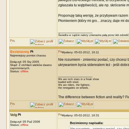
jakiegoś DB-eckiego ministra; to oczywiście 
zgłaszała tu wątpliwości), ale np. skróceni
Proponuję taką wersję, że przybywam razem z
Płomieniem (który mi gro... znaczy, daje mi 
_________________
Świadka w sądzie należy znienacka pałą przez łeb zdzielić
Bezimienny
Wysłany: 05-02-2012, 16:11
Najmniejszy pomiot chaosu
Nie rozumiem - zmienisz postać, czy chcesz 
Dołączył: 05 Sty 2005
ukrywaniem bycia siderealem też - jeśli dobr
Skąd: Z otchłani wieków dawno
zapomnianych.
Status:
offline
_________________
We are rock stars in a freak show
loaded with steel.
We are riders, the fighters,
the renegades on wheels.
The difference between fiction and reality? F
Velg
Wysłany: 05-02-2012, 16:31
Dołączył: 05 Paź 2008
Bezimienny napisał/a:
Status:
offline
Nie rozumiem - zmienisz postać, czy chce