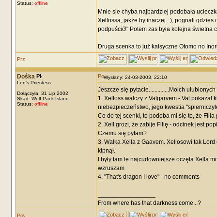
Status:
offline
Mnie sie chyba najbardziej podobała ucieczka
Xellossa, jakże by inaczej...), pognali gdzi
podpuścić!" Potem zas była kolejna świetna czę
Druga scenka to już kalsyczne Otomo no Inori
Dośka
Wysłany: 24-03-2003, 22:10
Lon's Priestess
Jeszcze się pytacie..............Moich ulubionych
Dołączyła: 31 Lip 2002
1. Xelloss walczy z Valgarvem - Val pokazał k
Skąd: Wolf Pack Island
Status:
offline
niebezpieczeństwo, jego kwestia "spierniczy
Co do tej scenki, to podoba mi się to, że Fil
2. Xell grozi, że zabije Filię - odcinek jest po
Czemu się pytam?
3. Walka Xella z Gaavem. Xellosowi tak Lord 
kipnął.
I były tam te najcudowniejsze oczęta Xella moje
wzruszam
4. "That's dragon I love" - no comments
_________________
From where has that darkness come...?