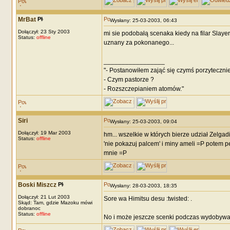
MrBat
Wysłany: 25-03-2003, 06:43
Dołączył: 23 Sty 2003
mi sie podobałą scenaka kiedy na filar Slayer
Status:
offline
uznany za pokonanego...
_________________
"- Postanowiłem zająć się czymś porzytecznie
- Czym pastorze ?
- Rozszczepianiem atomów."
Siri
Wysłany: 25-03-2003, 09:04
Dołączył: 19 Mar 2003
hm... wszelkie w których bierze udział Zelgad
Status:
offline
'nie pokazuj palcem' i miny ameli =P potem pe
mnie =P
Boski Miszcz
Wysłany: 28-03-2003, 18:35
Dołączył: 21 Lut 2003
Sore wa Himitsu desu :twisted: .
Skąd: Tam, gdzie Mazoku mówi
dobranoc
Status:
offline
No i może jeszcze scenki podczas wydobywani