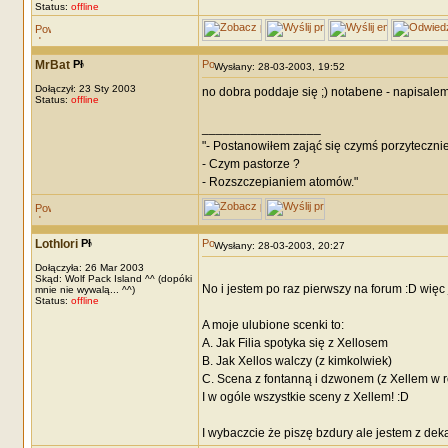
Status:
offline
MrBat
Wysłany: 28-03-2003, 19:52
Dołączył: 23 Sty 2003
no dobra poddaje się ;) notabene - napisalem 
Status:
offline
_________________
"- Postanowiłem zająć się czymś porzytecznie
- Czym pastorze ?
- Rozszczepianiem atomów."
Lothlori
Wysłany: 28-03-2003, 20:27
Dołączyła: 26 Mar 2003
Skąd: Wolf Pack Island ^^ (dopóki
No i jestem po raz pierwszy na forum :D więc 
mnie nie wywalą... ^^)
Status:
offline
A moje ulubione scenki to:
A. Jak Filia spotyka się z Xellosem
B. Jak Xellos walczy (z kimkolwiek)
C. Scena z fontanną i dzwonem (z Xellem w ro
I w ogóle wszystkie sceny z Xellem! :D
I wybaczcie że piszę bzdury ale jestem z deka