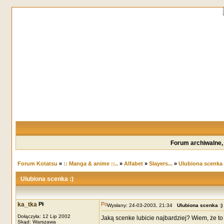
Forum archiwalne,
Forum Kotatsu
»
:: Manga & anime ::..
»
Alfabet
»
Slayers...
»
Ulubiona scenka 
Ulubiona scenka :)
ka_tka
Wysłany: 24-03-2003, 21:34
Ulubiona scenka :)
Dołączyła: 12 Lip 2002
Jaką scenke lubicie najbardziej? Wiem, że to 
Skąd: Warszawa