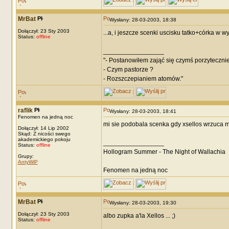
MrBat
Wysłany: 28-03-2003, 18:38
Dołączył: 23 Sty 2003
...a, i jeszcze scenki uscisku tatko+córka w wy
Status:
offline
_________________
"- Postanowiłem zająć się czymś porzytecznie
- Czym pastorze ?
- Rozszczepianiem atomów."
raflik
Wysłany: 28-03-2003, 18:41
Fenomen na jedną noc
mi sie podobala scenka gdy xsellos wrzuca mo
Dołączył: 14 Lip 2002
Skąd: Z nicości swego
akademickiego pokoju
_________________
Status:
offline
Hollogram Summer - The Night of Wallachia
Grupy:
AntyWiP
Fenomen na jedną noc
MrBat
Wysłany: 28-03-2003, 19:30
Dołączył: 23 Sty 2003
albo zupka a'la Xellos ... ;)
Status:
offline