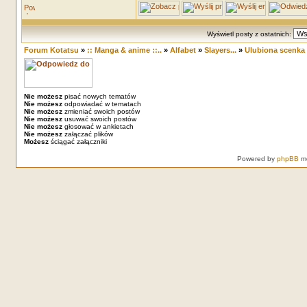
Wyświetl posty z ostatnich:
Forum Kotatsu
»
:: Manga & anime ::..
»
Alfabet
»
Slayers...
»
Ulubiona scenka 
Nie możesz
pisać nowych tematów
Nie możesz
odpowiadać w tematach
Nie możesz
zmieniać swoich postów
Nie możesz
usuwać swoich postów
Nie możesz
głosować w ankietach
Nie możesz
załączać plików
Możesz
ściągać załączniki
Powered by
phpBB
mo