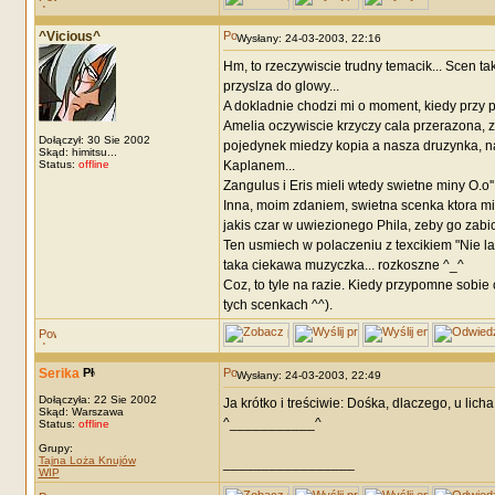
^Vicious^
Wysłany: 24-03-2003, 22:16
Hm, to rzeczywiscie trudny temacik... Scen t
przyslza do glowy...
A dokladnie chodzi mi o moment, kiedy przy pi
Amelia oczywiscie krzyczy cala przerazona, ze
Dołączył: 30 Sie 2002
pojedynek miedzy kopia a nasza druzynka, nas
Skąd: himitsu...
Status:
offline
Kaplanem...
Zangulus i Eris mieli wtedy swietne miny O.o''
Inna, moim zdaniem, swietna scenka ktora mi ut
jakis czar w uwiezionego Phila, zeby go zabic
Ten usmiech w polaczeniu z texcikiem "Nie ladn
taka ciekawa muzyczka... rozkoszne ^_^
Coz, to tyle na razie. Kiedy przypomne sobie 
tych scenkach ^^).
Serika
Wysłany: 24-03-2003, 22:49
Dołączyła: 22 Sie 2002
Ja krótko i treściwie: Dośka, dlaczego, u 
Skąd: Warszawa
^___________^
Status:
offline
Grupy:
Tajna Loża Knujów
_________________
WIP