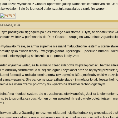
j dali rozne wynalazki z Chapter approwed jak np Damocles comand vehicle . Je
ko wydaje mi sie że jednostki dlalej szarżuja nawalajac z rapidfire wepon.
20-12-2009, 11:48
użym poślizgiem sięgnąłem po niesławnego Soulstorma. O tym, że dodatek ssie wie
krokach wstecz w porównaniu do Dark Crusade, skupię na wrażeniach z grania sio
wydawało mi się, że armia zupełnie nie ma klimatu, obecnie jestem w stanie stwier
rakuje tylko dwóch rzeczy - świętego granatu ręcznego i... poczucia humoru. Nie
pentia nie wyglądają śmiesznie, a po prostu idiotycznie.
Bardzo wyraźnie widać, że ta armia to część składowa większej całości, bardzo siln
ki to oddziały szturmowe, o dużej sile ognia i szybkości oraz co najwyżej przecięt
elitarnej formacji w rodzaju terminatorów czy ogrynów, którą możnaby wbić w pozycje
otrzyma wsparcie. Siły pancerne przeraźliwie słabe - immolator to taki lepszy hellh
pełnie nie wiem czemu położony tak wysoko na drzewku technologicznym.
ielna" ma niegłupi system, ale nie zachwyca efektywnością. Jest za to elemente
itu, że to psionika czy cuś. Nomen omen spowiednik jest o wiele potężniejszym mag
zne.
lczyłem tylko z Gwardią i mhocznymi eldarami - ciężko jednak się wypowiadać o s
e używał pojazdów, a grając eldarami - magii, w obydwu zaś przypadkach są to najw