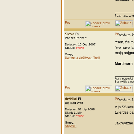
_________
I can survi
Slova
Wysłany: 
Panzer Panzer~
Ysen, źle t
Dołączył: 15 Gru 2007
"we have fa
Status:
offline
mają najgor
Grupy:
Samotnia złośliwych Trolli
Mortimern
_________
Mam przywilej 
But nvidia card
de99ial
Wysłany: 
Big Bad Wolf
A ja SS kat
Dołączył: 01 Lip 2008
twierdze pa
Skąd: Lublin
Status:
offline
Grupy:
Jak wyrżnę 
AntyWiP