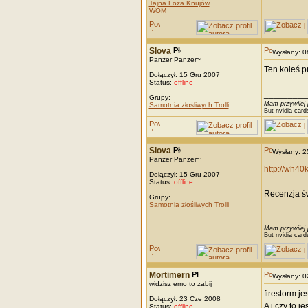
Tajna Loża Knujów
WOM
Slova
Wysłany: 
Panzer Panzer~
Ten koleś p
Dołączył: 15 Gru 2007
Status:
offline
_________
Grupy:
Mam przywilej 
Samotnia złośliwych Trolli
But nvidia card
Slova
Wysłany: 
Panzer Panzer~
http://wh40
Dołączył: 15 Gru 2007
Status:
offline
Recenzja św
Grupy:
Samotnia złośliwych Trolli
_________
Mam przywilej 
But nvidia card
Mortimern
Wysłany: 
widzisz emo to zabij
firestorm je
Dołączył: 23 Cze 2008
A i czy to j
Status:
offline