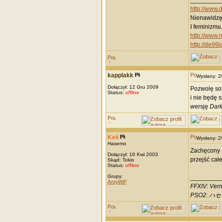
_________
http://www.
Nienawidzę 
I feminizmu
http://www.
http://de99i
kapplakk
Wysłany: 
Dołączył: 12 Gru 2009
Pozwolę so
Status:
offline
i nie będę 
wersję
Dark
Keii
Wysłany: 
Hasemo
Zachęcony S
Dołączył: 16 Kwi 2003
przejść cał
Skąd: Tokio
Status:
offline
Grupy:
_________
AntyWiP
FFXIV: Vern
PSO2: ハセモ