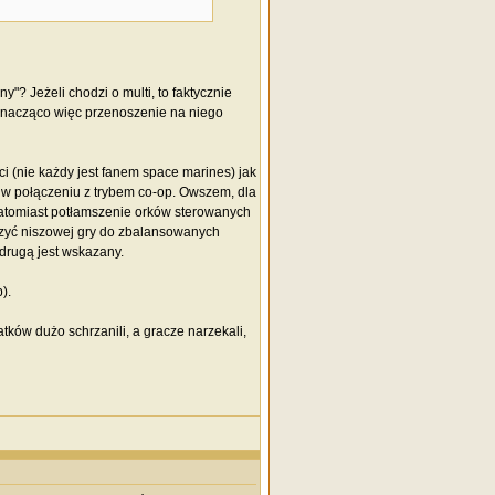
y"? Jeżeli chodzi o multi, to faktycznie
 znacząco więc przenoszenie na niego
 (nie każdy jest fanem space marines) jak
za w połączeniu z trybem co-op. Owszem, dla
 natomiast potłamszenie orków sterowanych
rzyć niszowej gry do zbalansowanych
 drugą jest wskazany.
).
tków dużo schrzanili, a gracze narzekali,