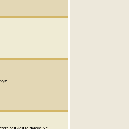
stym.
szcza ze IG jest ze starego. Ale