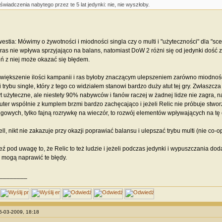
świadczenia nabytego przez te 5 lat jedynki: nie, nie wyszłoby.
stia: Mówimy o żywotności i miodności singla czy o multi i "użyteczności" dla "scen
as nie wpływa sprzyjająco na balans, natomiast DoW 2 różni się od jedynki dość
 z niej może okazać się błędem.
większenie ilości kampanii i ras byłoby znaczącym ulepszeniem zarówno miodności
i trybu single, który z tego co widziałem stanowi bardzo duży atut tej gry. Zwłaszc
byt użyteczne, ale niestety 90% nabywców i fanów raczej w żadnej lidze nie zagra,
ter wspólnie z kumplem brzmi bardzo zachęcająco i jeżeli Relic nie próbuje stwo
igowych, tylko fajną rozrywkę na wieczór, to rozwój elementów wpływających na tę
l, nikt nie zakazuje przy okazji poprawiać balansu i ulepszać trybu multi (nie co-op
ź pod uwagę to, że Relic to też ludzie i jeżeli podczas jedynki i wypuszczania doda
 mogą naprawić te błędy.
________
25-03-2009, 18:18