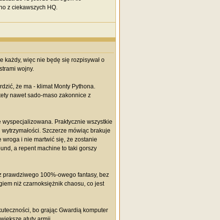
dno z ciekawszych HQ.
 każdy, więc nie będę się rozpisywał o
strami wojny.
dzić, że ma - klimat Monty Pythona.
stety nawet sado-maso zakonnice z
ie wyspecjalizowana. Praktycznie wszystkie
nej wytrzymałości. Szczerze mówiąc brakuje
 wroga i nie martwić się, że zostanie
ound, a repent machine to taki gorszy
m z prawdziwego 100%-owego fantasy, bez
iem niż czarnoksiężnik chaosu, co jest
kuteczności, bo grając Gwardią komputer
iększe atuty armii.