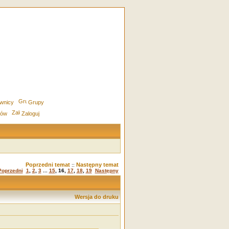
wnicy
Grupy
rów
Zaloguj
Poprzedni temat
Następny temat
::
Poprzedni
1
,
2
,
3
...
15
,
16
,
17
,
18
,
19
Następny
Wersja do druku