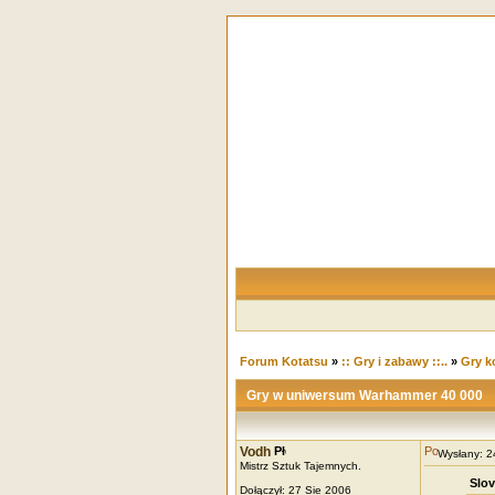
Forum Kotatsu
»
:: Gry i zabawy ::..
»
Gry 
Gry w uniwersum Warhammer 40 000
Vodh
Wysłany: 
Mistrz Sztuk Tajemnych.
Slov
Dołączył: 27 Sie 2006