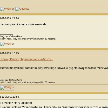
08-11-2009, 21:16
rzebrany za Dranona mnie rozmiata...
________
[nie] być Człowiekiem
s don't melt, they just melt everything within 50 meters.
25-11-2009, 18:25
k.gram.pl/index.php?what=article&id=145
ietnej modyfikacji zamieniającej zwykłego DoWa w grę stołową w czasie rzeczywi
________
[nie] być Człowiekiem
s don't melt, they just melt everything within 50 meters.
02-12-2009, 23:55
st przeciez stary jak diabli
est wersja stołowa ?? jednostki sa , limity niby sa. Wierność kodeksom tu róznie zwła