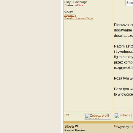
Skąd: Edinburgh.
Z do
Status:
offline
Grupy:
Alijenoty
Fanklub Lacus Clyne
Pierwsza kwe
dodawanie r
doświadczeń
Natomiast z
i żywotnośc
lig to niez
przez kompu
rozgrywek l
Poza tym wel
Poza tym we
to w dwójce
_________
...
Slova
Wysłany: 
Panzer Panzer~