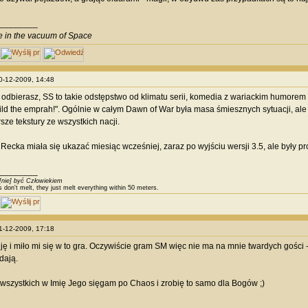
________
ve in the vacuum of Space
20-12-2009, 14:48
o odbierasz, SS to takie odstępstwo od klimatu serii, komedia z wariackim humore
ild the emprah!". Ogólnie w całym Dawn of War była masa śmiesznych sytuacji, ale w 
sze tekstury ze wszystkich nacji.
, Recka miała się ukazać miesiąc wcześniej, zaraz po wyjściu wersji 3.5, ale były
________
[nie] być Człowiekiem
s don't melt, they just melt everything within 50 meters.
21-12-2009, 17:18
uję i miło mi się w to gra. Oczywiście gram SM więc nie ma na mnie twardych gości -
dają.
wszystkich w Imię Jego sięgam po Chaos i zrobię to samo dla Bogów ;)