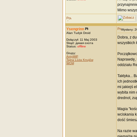
przynajmnie
Mimo wszyst
Ysengrinn
Wysłany: 
Alan Tudyk Droid
Dobra, z du
Dołączył: 11 Maj 2003
wszystkich 
Skąd: дикая охота
Status:
offline
Grupy:
Początkowo 
AntyWiP
Naprawdę, b
Tajna Loża Knujów
WOM
oddziału Re
Taktyka... 
ich jednost
mi jakiejś 
wybita nim 
drednot, zu
Magia "kośc
wciskania k
dość śmies
Na razie wa
niemalże ni