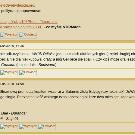
________
defectivebydesign.org/
politycznej poprawności.
.
rebel.pl/x.php/193/Rebel-Times.html
al.polter.pl/,blog.html?8301
-
co myślę o DRMach
29-05-2010, 13:49
bie odkurzyć temat.
W40K:DAW
to jedna z moich ulubionych gier (części drugiej 
specjalnie dla niej kupował grafy, a mój GeForce się spalił). Czy ktoś może gra jes
 Crusade
(bez dodatku
Soulstorm
).
29-05-2010, 14:58
teamową promocją kupiłem wczoraj w Saturnie Złotą Edycję (czy jakoś tak) DoW2,
ego singla. Patrząc na ilość wolnego czasu przez najbliższe dwa miesiące zapewne 
________
 Dae - Durandal
 - Ship 01