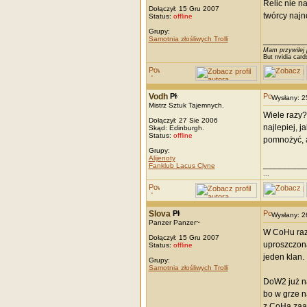
Relic nie n
Dołączył: 15 Gru 2007
twórcy najn
Status:
offline
Grupy:
Samotnia złośliwych Trolli
_________
Mam przywilej 
But nvidia card
Vodh
Wysłany: 
Mistrz Sztuk Tajemnych.
Wiele razy?
Dołączył: 27 Sie 2006
najlepiej, 
Skąd: Edinburgh.
Status:
offline
pomnożyć, a
Grupy:
Alijenoty
_________
Fanklub Lacus Clyne
...
Slova
Wysłany: 
Panzer Panzer~
W CoHu raz,
Dołączył: 15 Gru 2007
uproszczona
Status:
offline
jeden klan.
Grupy:
Samotnia złośliwych Trolli
DoW2 już na
bo w grze n
z CoHa zaad