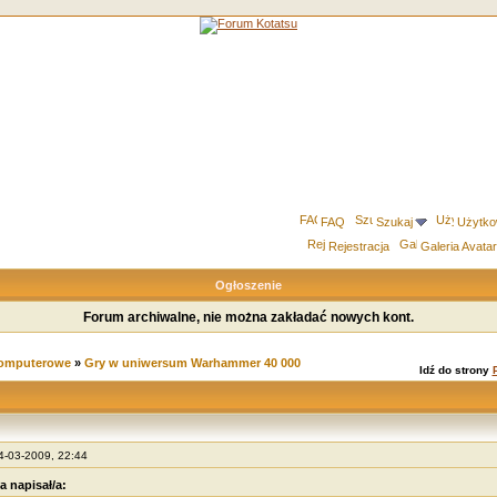
FAQ
Szukaj
Użytko
Rejestracja
Galeria Avata
Ogłoszenie
Forum archiwalne, nie można zakładać nowych kont.
komputerowe
»
Gry w uniwersum Warhammer 40 000
Idź do strony
24-03-2009, 22:44
a napisał/a: