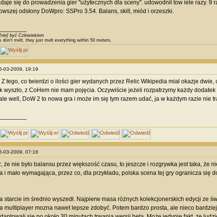
adaje się do prowadzenia gier "użytecznych dla sceny". udowodnił tow iele razy. 9 r
owszej odsłony DoWpro: SSPro 3.54. Balans, skill, miód i orzeszki.
________
[nie] być Człowiekiem
s don't melt, they just melt everything within 50 meters.
25-03-2009, 19:19
 Z tego, co twierdzi o ilości gier wydanych przez Relic Wikipedia miał okazje dwi
jak wyszło, z CoHem nie mam pojęcia. Oczywiście jeżeli rozpatrzymy każdy dodatek
le well, DoW 2 to nowa gra i może im się tym razem udać, ja w każdym razie nie t
________
26-03-2009, 07:16
 że nie było balansu przez większość czasu, to jeszcze i rozgrywka jest taka, że ni
 i mało wymagająca, przez co, dla przykładu, polska scena tej gry ogranicza się do
 starcie im średnio wyszedł. Najpierw masa różnych kolekcjonerskich edycji ze świ
a multiplayer mozna nawet lepsze zdobyć. Potem bardzo prosta, ale nieco bardzie
aptowali się po około 30 minutach trwania wersji beta. Może jedynie fakt, że lu