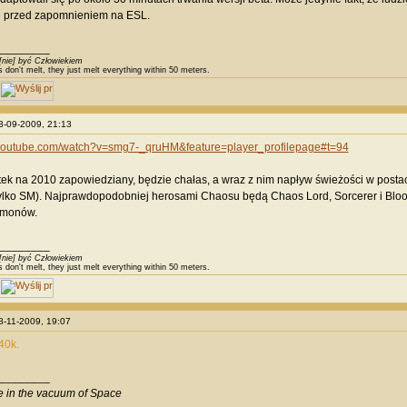
rę przed zapomnieniem na ESL.
________
[nie] być Człowiekiem
s don't melt, they just melt everything within 50 meters.
23-09-2009, 21:13
.youtube.com/watch?v=smg7-_qruHM&feature=player_profilepage#t=94
k na 2010 zapowiedziany, będzie chałas, a wraz z nim napływ świeżości w post
ylko SM). Najprawdopodobniej herosami Chaosu będą Chaos Lord, Sorcerer i Bloo
emonów.
________
[nie] być Człowiekiem
s don't melt, they just melt everything within 50 meters.
08-11-2009, 19:07
40k.
________
ve in the vacuum of Space