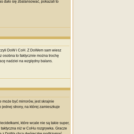
as dało się zbalansować, pokazali to
e, czyli DoW i CoH. Z DoWem sam wiesz
 z osobna to faktycznie można trochę
racę nadziei na względny balans.
e może być mirrorów, jest skrajnie
 jednej strony, na której zamieszkuje
ecidełkami, które wcale nie są takie super,
j taktyczna niż w CoHu rozgrywka. Gracze
dzie z DoWa chcą dwójeczkę podtrzymać,