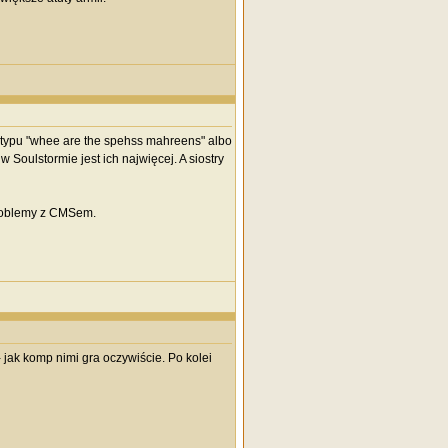
m typu "whee are the spehss mahreens" albo
Soulstormie jest ich najwięcej. A siostry
 problemy z CMSem.
 jak komp nimi gra oczywiście. Po kolei