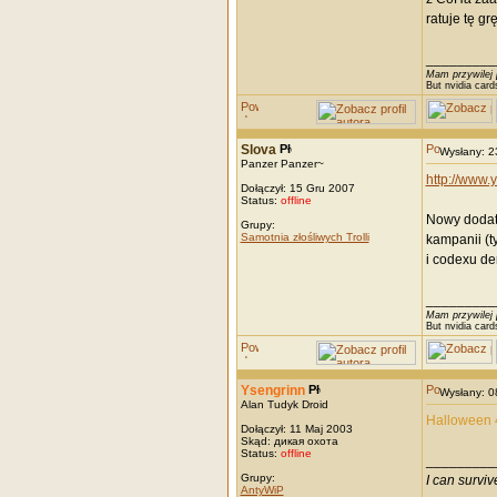
ratuje tę g
_________
Mam przywilej 
But nvidia card
Slova
Wysłany: 
Panzer Panzer~
http://www
Dołączył: 15 Gru 2007
Status:
offline
Nowy dodate
Grupy:
Samotnia złośliwych Trolli
kampanii (t
i codexu d
_________
Mam przywilej 
But nvidia card
Ysengrinn
Wysłany: 
Alan Tudyk Droid
Halloween 
Dołączył: 11 Maj 2003
Skąd: дикая охота
Status:
offline
_________
Grupy:
I can survi
AntyWiP