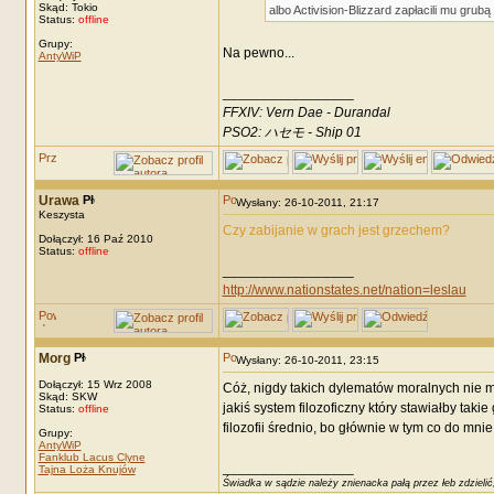
Skąd: Tokio
albo Activision-Blizzard zapłacili mu grubą
Status:
offline
Grupy:
Na pewno...
AntyWiP
_________________
FFXIV: Vern Dae - Durandal
PSO2: ハセモ - Ship 01
Urawa
Wysłany: 26-10-2011, 21:17
Keszysta
Czy zabijanie w grach jest grzechem?
Dołączył: 16 Paź 2010
Status:
offline
_________________
http://www.nationstates.net/nation=leslau
Morg
Wysłany: 26-10-2011, 23:15
Dołączył: 15 Wrz 2008
Cóż, nigdy takich dylematów moralnych nie mi
Skąd: SKW
jakiś system filozoficzny który stawiałby tak
Status:
offline
filozofii średnio, bo głównie w tym co do mnie
Grupy:
AntyWiP
Fanklub Lacus Clyne
_________________
Tajna Loża Knujów
Świadka w sądzie należy znienacka pałą przez łeb zdzielić