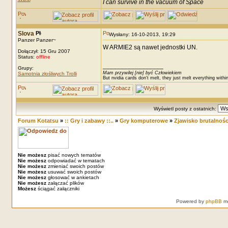
I can survive in the vacuum of Space
Slova
Wysłany: 16-10-2013, 19:29
Panzer Panzer~
W ARMIE2 są nawet jednostki UN.
Dołączył: 15 Gru 2007
Status:
offline
_________________
Grupy:
Mam przywilej [nie] być Człowiekiem
Samotnia złośliwych Trolli
But nvidia cards don't melt, they just melt everything withi
Wyświetl posty z ostatnich:
Forum Kotatsu
»
:: Gry i zabawy ::..
»
Gry komputerowe
»
Zjawisko brutalnośc
Nie możesz
pisać nowych tematów
Nie możesz
odpowiadać w tematach
Nie możesz
zmieniać swoich postów
Nie możesz
usuwać swoich postów
Nie możesz
głosować w ankietach
Nie możesz
załączać plików
Możesz
ściągać załączniki
Powered by
phpBB
mo