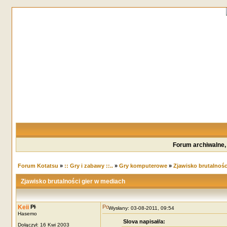
Forum archiwalne,
Forum Kotatsu
»
:: Gry i zabawy ::..
»
Gry komputerowe
»
Zjawisko brutalnośc
Zjawisko brutalności gier w mediach
Keii
Wysłany: 03-08-2011, 09:54
Hasemo
Slova napisał/a:
Dołączył: 16 Kwi 2003