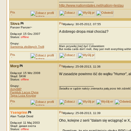
_________________
http://www.nationstates.net/nation=leslau
Slova
Wysłany: 30-05-2012, 07:55
Panzer Panzer~
A dobrego dropa miał chociaż?
Dołączył: 15 Gru 2007
Status:
offline
_________________
Grupy:
Mam przywilej [nie] być Człowiekiem
Samotnia złośliwych Trolli
But nvidia cards don't melt, they just melt everything withi
Morg
Wysłany: 25-08-2013, 11:36
Dołączył: 15 Wrz 2008
W zasadzie powinno iść do wątku "Humor", 
Skąd: SKW
Status:
offline
_________________
Grupy:
Świadka w sądzie należy znienacka pałą przez łeb zdzielić
AntyWiP
Fanklub Lacus Clyne
Tajna Loża Knujów
Ysengrinn
Wysłany: 25-08-2013, 11:39
Alan Tudyk Droid
Oho, kolejne z serii "dałam się wciągnąć w X
Dołączył: 11 Maj 2003
Skąd: дикая охота
Status:
offline