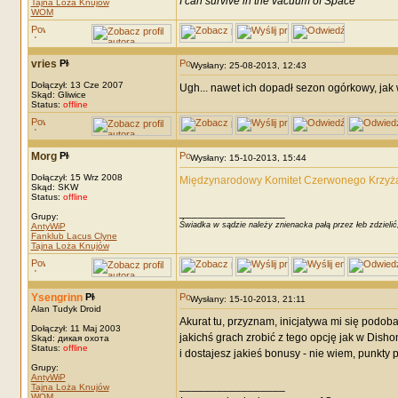
I can survive in the vacuum of Space
Tajna Loża Knujów
WOM
vries
Wysłany: 25-08-2013, 12:43
Dołączył: 13 Cze 2007
Ugh... nawet ich dopadł sezon ogórkowy, jak w
Skąd: Gliwice
Status:
offline
Morg
Wysłany: 15-10-2013, 15:44
Dołączył: 15 Wrz 2008
Międzynarodowy Komitet Czerwonego Krzyża 
Skąd: SKW
Status:
offline
_________________
Grupy:
Świadka w sądzie należy znienacka pałą przez łeb zdzielić
AntyWiP
Fanklub Lacus Clyne
Tajna Loża Knujów
Ysengrinn
Wysłany: 15-10-2013, 21:11
Alan Tudyk Droid
Akurat tu, przyznam, inicjatywa mi się podob
Dołączył: 11 Maj 2003
jakichś grach zrobić z tego opcję jak w Dish
Skąd: дикая охота
Status:
offline
i dostajesz jakieś bonusy - nie wiem, punkty p
Grupy:
AntyWiP
_________________
Tajna Loża Knujów
WOM