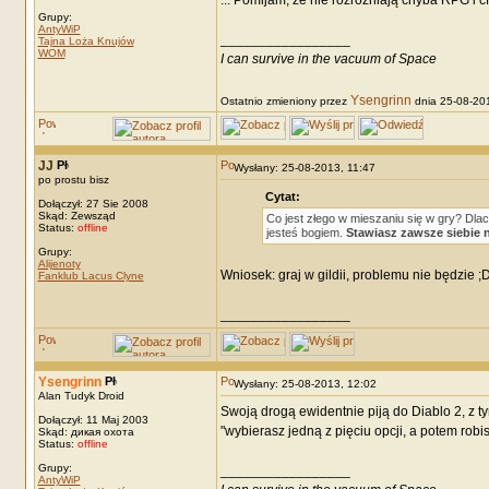
... Pomijam, że nie rozróżniają chyba RPG i 
Grupy:
AntyWiP
_________________
Tajna Loża Knujów
WOM
I can survive in the vacuum of Space
Ysengrinn
Ostatnio zmieniony przez
dnia 25-08-201
JJ
Wysłany: 25-08-2013, 11:47
po prostu bisz
Cytat:
Dołączył: 27 Sie 2008
Skąd: Zewsząd
Co jest złego w mieszaniu się w gry? Dl
Status:
offline
jesteś bogiem.
Stawiasz zawsze siebie 
Grupy:
Alijenoty
Wniosek: graj w gildii, problemu nie będzi
Fanklub Lacus Clyne
_________________
Ysengrinn
Wysłany: 25-08-2013, 12:02
Alan Tudyk Droid
Swoją drogą ewidentnie piją do Diablo 2, z 
Dołączył: 11 Maj 2003
"wybierasz jedną z pięciu opcji, a potem robi
Skąd: дикая охота
Status:
offline
Grupy:
_________________
AntyWiP