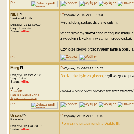
NiBl
Wysłany: 27-10-2011, 09:00
Seeker of Truth
Media lubią szukać dziury w całym.
Dołączył: 23 Lut 2010
Skąd: Equestria
Status:
offline
Wiesz systemy filozoficzne raczej nie miały j
z wysokimi krytykami w samym środowisku).
Czy to że kiedyś przeczytałem fanfica opisują
Morg
Wysłany: 24-04-2012, 15:37
Dołączył: 15 Wrz 2008
Bo dziecko było za głośno
, czyli wszystko p
Skąd: SKW
Status:
offline
_________________
Grupy:
Świadka w sądzie należy znienacka pałą przez łeb zdzielić
AntyWiP
Fanklub Lacus Clyne
Tajna Loża Knujów
Urawa
Wysłany: 29-05-2012, 19:10
Keszysta
Pierwsza ofiara śmiertelna Diablo III.
Dołączył: 16 Paź 2010
Status:
offline