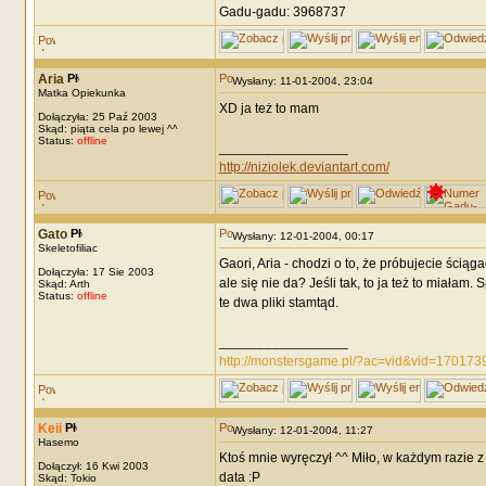
Gadu-gadu: 3968737
Aria
Wysłany: 11-01-2004, 23:04
Matka Opiekunka
XD ja też to mam
Dołączyła: 25 Paź 2003
Skąd: piąta cela po lewej ^^
Status:
offline
_________________
http://niziolek.deviantart.com/
Gato
Wysłany: 12-01-2004, 00:17
Skeletofiliac
Gaori, Aria - chodzi o to, że próbujecie ściąg
Dołączyła: 17 Sie 2003
ale się nie da? Jeśli tak, to ja też to miałam
Skąd: Arth
Status:
offline
te dwa pliki stamtąd.
_________________
http://monstersgame.pl/?ac=vid&vid=170173
Keii
Wysłany: 12-01-2004, 11:27
Hasemo
Ktoś mnie wyręczył ^^ Miło, w każdym razie z t
Dołączył: 16 Kwi 2003
data :P
Skąd: Tokio