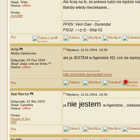
Ale liczę na to, że połowa ludzi nie będzie na
Skąd: Tokio
Status:
offline
Byłoby wtedy nieciekawie...
Grupy:
AntyWiP
_________________
FFXIV: Vern Dae - Durandal
PSO2: ハセモ - Ship 01
Aria
Wysłany: 11-01-2004, 18:58
Matka Opiekunka
ale ja JESTEM w Agendzie XD, coś sie wymyśl
Dołączyła: 25 Paź 2003
Skąd: piąta cela po lewej ^^
Status:
offline
_________________
http://niziolek.deviantart.com/
Inai Nerse
Wysłany: 11-01-2004, 18:59
Dołączyła: 22 Wrz 2003
nie jestem
Skąd: Cytadela
ja
w Agendzie... ciekaw
Status:
offline
Grupy:
House of Joy
WIP