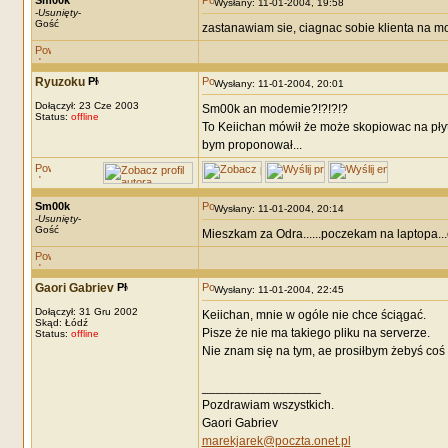
Sm00k
Wysłany: 11-01-2004, 19:58
-
Usunięty
-
Gość
zastanawiam sie, ciagnac sobie klienta na 
Ryuzoku
Wysłany: 11-01-2004, 20:01
Dołączył: 23 Cze 2003
Sm00k an modemie?!?!?!?
Status:
offline
To Keiichan mówił że może skopiowac na płytke
bym proponował...
Sm00k
Wysłany: 11-01-2004, 20:14
-
Usunięty
-
Gość
Mieszkam za Odra......poczekam na laptopa...
Gaori Gabriev
Wysłany: 11-01-2004, 22:45
Dołączył: 31 Gru 2002
Keiichan, mnie w ogóle nie chce ściągać.
Skąd: Łódź
Pisze że nie ma takiego pliku na serverze.
Status:
offline
Nie znam się na tym, ae prosiłbym żebyś coś 
_________________
Pozdrawiam wszystkich.
Gaori Gabriev
marekjarek@poczta.onet.pl