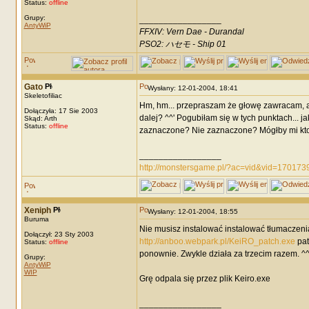
Status:
offline
Grupy:
_________________
AntyWiP
FFXIV: Vern Dae - Durandal
PSO2: ハセモ - Ship 01
Gato
Wysłany: 12-01-2004, 18:41
Skeletofiliac
Hm, hm... przepraszam że głowę zawracam, a
Dołączyła: 17 Sie 2003
dalej? ^^' Pogubiłam się w tych punktach... 
Skąd: Arth
Status:
offline
zaznaczone? Nie zaznaczone? Mógłby mi ktoś
_________________
http://monstersgame.pl/?ac=vid&vid=170173
Xeniph
Wysłany: 12-01-2004, 18:55
Buruma
Nie musisz instalować instalować tłumaczenia
Dołączył: 23 Sty 2003
http://anboo.webpark.pl/KeiRO_patch.exe
pat
Status:
offline
ponownie. Zwykle działa za trzecim razem. ^^
Grupy:
AntyWiP
WIP
Grę odpala się przez plik Keiro.exe
_________________