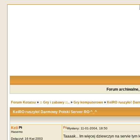
Forum archiwalne,
Forum Kotatsu
»
:: Gry i zabawy ::..
»
Gry komputerowe
»
KeiRO ruszyło! Dar
KeiRO ruszyło! Darmowy Polski Server RO ^_^
Keii
Wysłany: 11-01-2004, 18:50
Hasemo
Taaaak... Im więcej dziewczyn na servie tym 
Dołączył: 16 Kwi 2003