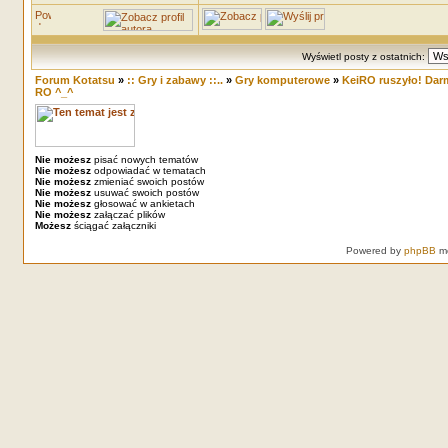
Wyświetl posty z ostatnich:
Forum Kotatsu
»
:: Gry i zabawy ::..
»
Gry komputerowe
»
KeiRO ruszyło! Dar
RO ^_^
Nie możesz
pisać nowych tematów
Nie możesz
odpowiadać w tematach
Nie możesz
zmieniać swoich postów
Nie możesz
usuwać swoich postów
Nie możesz
głosować w ankietach
Nie możesz
załączać plików
Możesz
ściągać załączniki
Powered by
phpBB
mo