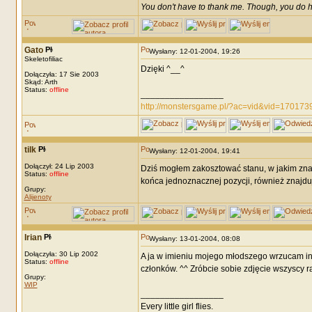
You don't have to thank me. Though, you do h
Gato
Wysłany: 12-01-2004, 19:26
Skeletofiliac
Dzięki ^__^
Dołączyła: 17 Sie 2003
Skąd: Arth
Status:
offline
_________________
http://monstersgame.pl/?ac=vid&vid=170173
tilk
Wysłany: 12-01-2004, 19:41
Dołączył: 24 Lip 2003
Dziś mogłem zakosztować stanu, w jakim znal
Status:
offline
końca jednoznacznej pozycji, również znajduj
Grupy:
Alijenoty
Irian
Wysłany: 13-01-2004, 08:08
Dołączyła: 30 Lip 2002
A ja w imieniu mojego młodszego wrzucam 
Status:
offline
członków. ^^ Zróbcie sobie zdjęcie wszyscy raz
Grupy:
WIP
_________________
Every little girl flies.