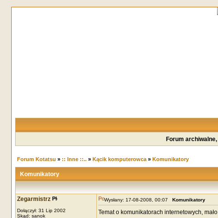
Forum archiwalne,
Forum Kotatsu
»
:: Inne ::..
»
Kącik komputerowca
»
Komunikatory
Komunikatory
Zegarmistrz
Wysłany: 17-08-2008, 00:07
Komunikatory
Dołączył: 31 Lip 2002
Temat o komunikatorach internetowych, mało 
Skąd: sanok