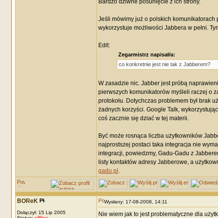
Bardzo dziwne posunięcie z ich strony.
Jeśli mówimy już o polskich komunikatorach
wykorzystuje możliwości Jabbera w pełni. T
Edit:
Zegarmistrz napisał/a:
co konkretnie jest nie tak z Jabberem?
W zasadzie nic. Jabber jest próbą naprawieni
pierwszych komunikatorów myśleli raczej o z
protokołu. Dotychczas problemem był brak uży
żadnych korzyści. Google Talk, wykorzystują
coś zacznie się dziać w tej materii.
Być może rosnąca liczba użytkowników Jabbe
najprostszej postaci taka integracja nie w
integracji, powiedzmy, Gadu-Gadu z Jabber
listy kontaktów adresy Jabberowe, a użytko
gadu.pl
.
BOReK
Wysłany: 17-08-2008, 14:11
Dołączył: 15 Lip 2005
Nie wiem jak to jest problematyczne dla użytk
Status:
offline