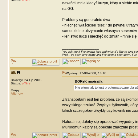
nawrócił mnie kiedyś kuzyn, który u siebie mi
na GG.
Problemy są generalnie dwa:
- niechęć właścicieli "sieci" do pewnej utrat
samodzielne utrzymanie własnych serwerów i
- lenistwo ludzi i niechęć do zmian - mnie się
_________________
You ask me if I've known love and what it's like to sing son
Well, I've seen love come and I've seen it shot down, I've s
tilk
Wysłany: 17-08-2008, 16:18
Dołączył: 24 Lip 2003
BOReK napisał/a:
Status:
offline
Nie wiem jak to jest problematyczne dla u
Grupy:
Alijenoty
Z transportami jest ten problem, że są skompli
wszystkiego szukać. Zwykły użytkownik, który 
takich szczegółów. Zwykły użytkownik nie zaakce
Naturalnie, dałoby się opracować wygodny inte
Multikomunikatory są obecnie znacznie pros