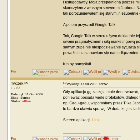
i usługodawcy. Moja przepełniona jeszcze mło
skończyłem z własnym serwerem Jabbera. Nawr
tak porozumiewałem się starym, niezupełni
A potem przyszedł Google Talk.
Tak, Google Talk w sercu używa dokładnie te
swoim pragmatyzmem i siłą marketingową porad
samym zupełnie niespodziewanie sytuacja si
poważnie zastanawiam się nad odłączeniem 
Kto by pomyślał!
Tyczek
Wysłany: 17-08-2008, 09:52
♩♪♫♬
Gdy aplikacja gg zaczęła mnie denerwować, odk
Dołączył: 04 Gru 2006
ponieważ posiada wiele protokołów, dlatego t
Skąd: Słupca
Status:
offline
np: Gadu-gadu, wspomniany przez Tilka Jabbe
to bardzo ułatwia sprawę. W dodatku jest ładny
Screen aplikacji:
Link
_________________