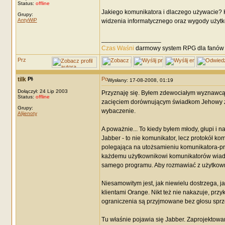
Status:
offline
Jakiego komunikatora i dlaczego używacie? Kt
Grupy:
AntyWiP
widzenia informatycznego oraz wygody użyt
_________________
Czas Waśni
darmowy system RPG dla fanów F
tilk
Wysłany: 17-08-2008, 01:19
Dołączył: 24 Lip 2003
Przyznaję się. Byłem zdewociałym wyznawcą 
Status:
offline
zacięciem dorównującym świadkom Jehowy z p
Grupy:
wybaczenie.
Alijenoty
A poważnie... To kiedy byłem młody, głupi i 
Jabber - to nie komunikator, lecz protokół k
polegająca na utożsamieniu komunikatora-pro
każdemu użytkownikowi komunikatorów wiad
samego programu. Aby rozmawiać z użytkowni
Niesamowitym jest, jak niewielu dostrzega, ja
klientami Orange. Nikt też nie nakazuje, prz
ograniczenia są przyjmowane bez głosu spr
Tu właśnie pojawia się Jabber. Zaprojektow