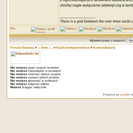
Z ogólnodostępnymi serwerami Jabbera jest 
choćby nagłe wyłączenie jabberpl.org w tamt
_________________
There is a god between the over knee socks a
Wyświetl posty z ostatnich:
Forum Kotatsu
»
:: Inne ::..
»
Kącik komputerowca
»
Komunikatory
Nie możesz
pisać nowych tematów
Nie możesz
odpowiadać w tematach
Nie możesz
zmieniać swoich postów
Nie możesz
usuwać swoich postów
Nie możesz
głosować w ankietach
Nie możesz
załączać plików
Możesz
ściągać załączniki
Powered by
phpBB
mo