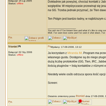
Dołączył: 15 Lip 2005
Dokładnie jak powyżej, chociaż kontakt z Ja
Status:
offline
względów. W międzyczasie przewinął się jesz
na GG. Trzeba jednak przyznać, że Tlen dawaj
Ten Pidgin jest bardzo ładny, w najbliższym
_________________
You ask me if I've known love and what it's like to sing son
Well, I've seen love come and I've seen it shot down, I've s
frioniel
Wysłany: 17-08-2008, 13:12
Dołączył: 02 Sty 2006
Ja korzystam z
Miranda IM
. Program ma prze
Status:
offline
własnego gustu. Dostępne są do niego pluginy
dużą liczbę protokołów (GG, Tlen, IRC, Jabb
ilością pluginów + listą kontaktów z różnymi 
Niestety wiele osób odrzuca spora ilość opcj
Screen:
frioniel
Ostatnio zmieniony przez
dnia 17-08-2008, 1