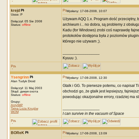
krejd
Wysłany: 17-08-2008, 10:07
Uaaa :P
Używam AQQ 1.x. Program dość przeciętny, bo
Dołączył: 05 Sie 2008
archiwum i... no dobra, są problemy z obsług
Status:
offline
Kadu (for Windows) zrobi coś naprawdę fajne
protokołów dostępna była z poziomów plugin
którego nie używam ;).
_________________
Kyuuu :).
Ysengrinn
Wysłany: 17-08-2008, 12:30
Alan Tudyk Droid
Gtalk i GG. To pierwsze potemu, co napisał Til
Dołączył: 11 Maj 2003
obchodzi go, że gtalk jest lepsiejszy, fajni
Skąd: дикая охота
Status:
offline
powodując okazjonalne errory, rzadziej ma s
Grupy:
AntyWiP
_________________
Tajna Loża Knujów
WOM
I can survive in the vacuum of Space
BOReK
Wysłany: 17-08-2008, 13:09