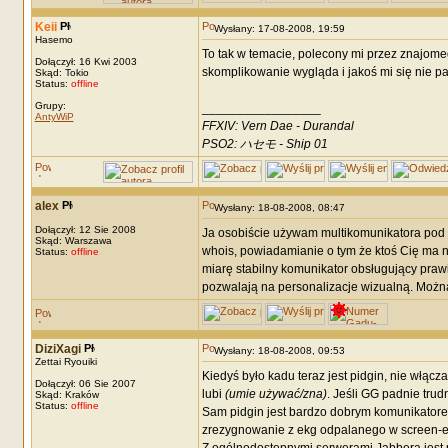
Keii
Wysłany: 17-08-2008, 19:59
Hasemo
To tak w temacie, polecony mi przez znajom
Dołączył: 16 Kwi 2003
skomplikowanie wygląda i jakoś mi się nie pali
Skąd: Tokio
Status:
offline
Grupy:
_________________
AntyWiP
FFXIV: Vern Dae - Durandal
PSO2: ハセモ - Ship 01
alex
Wysłany: 18-08-2008, 08:47
Dołączył: 12 Sie 2008
Ja osobiście używam multikomunikatora pod
Skąd: Warszawa
whois, powiadamianie o tym że ktoś Cię ma na 
Status:
offline
miarę stabilny komunikator obsługujący prawi
pozwalają na personalizacje wizualną. Można
DiziXagi
Wysłany: 18-08-2008, 09:53
Zettai Ryouiki
Kiedyś było kadu teraz jest pidgin, nie włąc
Dołączył: 06 Sie 2007
lubi
(umie używać/zna)
. Jeśli GG padnie trud
Skąd: Kraków
Status:
offline
Sam pidgin jest bardzo dobrym komunikatore
zrezygnowanie z ekg odpalanego w screen-e a 