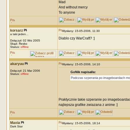
Mad
And without mercy
To anyone
korsarz
Wysłany: 15-05-2006, 11:30
a taki jeden...
Diablo czy WarCraft? :]
Dołączył: 02 Wrz 2005
Skąd: Resko
Status:
offline
akaryuu
Wysłany: 15-05-2006, 14:10
Dołączył: 21 Mar 2006
GoNik napisał/a:
Status:
offline
Podczas szperania po imageboardach moż
Praktycznie takie szperanie po imageboarda
najlepsza grafike zwiazana z anime :]
Maxia
Wysłany: 15-05-2006, 18:14
Dark Star