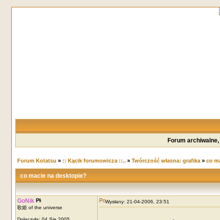
Forum archiwalne,
Forum Kotatsu
»
:: Kącik forumowicza ::..
»
Twórczość własna: grafika
»
co ma
co macie na desktopie?
GoNik
Wysłany: 21-04-2006, 23:51
歌姫 of the universe
Dołączyła: 04 Sie 2005