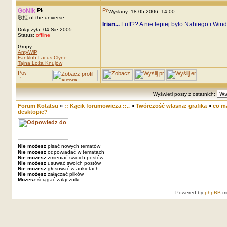
GoNik
Wysłany: 18-05-2006, 14:00
歌姫 of the universe
Irian...
Luff?? A nie lepiej było Nahiego i Wind
Dołączyła: 04 Sie 2005
Status:
offline
_________________
Grupy:
AntyWiP
Fanklub Lacus Clyne
Tajna Loża Knujów
Wyświetl posty z ostatnich:
Forum Kotatsu
»
:: Kącik forumowicza ::..
»
Twórczość własna: grafika
»
co m
desktopie?
Nie możesz
pisać nowych tematów
Nie możesz
odpowiadać w tematach
Nie możesz
zmieniać swoich postów
Nie możesz
usuwać swoich postów
Nie możesz
głosować w ankietach
Nie możesz
załączać plików
Możesz
ściągać załączniki
Powered by
phpBB
mo