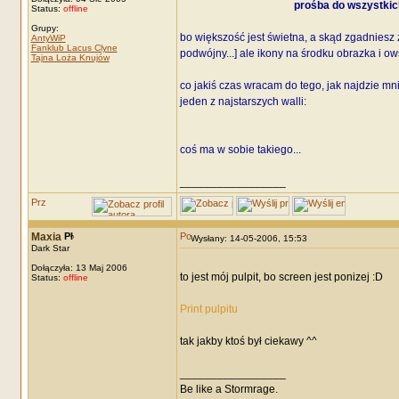
prośba do wszystkich
Status:
offline
Grupy:
bo większość jest świetna, a skąd zgadniesz z
AntyWiP
Fanklub Lacus Clyne
podwójny...] ale ikony na środku obrazka i o
Tajna Loża Knujów
co jakiś czas wracam do tego, jak najdzie mn
jeden z najstarszych walli:
coś ma w sobie takiego...
_________________
Maxia
Wysłany: 14-05-2006, 15:53
Dark Star
Dołączyła: 13 Maj 2006
to jest mój pulpit, bo screen jest ponizej :D
Status:
offline
Print pulpitu
tak jakby ktoś był ciekawy ^^
_________________
Be like a Stormrage.