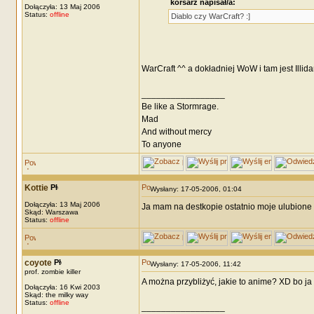
korsarz napisał/a:
Dołączyła: 13 Maj 2006
Status:
offline
Diablo czy WarCraft? :]
WarCraft ^^ a dokładniej WoW i tam jest Illi
_________________
Be like a Stormrage.
Mad
And without mercy
To anyone
Kottie
Wysłany: 17-05-2006, 01:04
Dołączyła: 13 Maj 2006
Ja mam na destkopie ostatnio moje ulubione 
Skąd: Warszawa
Status:
offline
coyote
Wysłany: 17-05-2006, 11:42
prof. zombie killer
A można przybliżyć, jakie to anime? XD bo ja 
Dołączyła: 16 Kwi 2003
Skąd: the milky way
Status:
offline
_________________