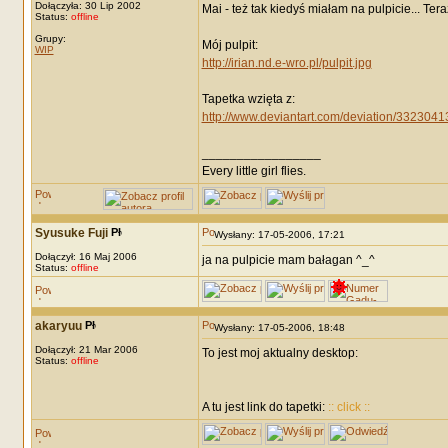
Dołączyła: 30 Lip 2002
Mai - też tak kiedyś miałam na pulpicie... Ter
Status:
offline
Grupy:
Mój pulpit:
WIP
http://irian.nd.e-wro.pl/pulpit.jpg
Tapetka wzięta z:
http://www.deviantart.com/deviation/3323041
_________________
Every little girl flies.
Syusuke Fuji
Wysłany: 17-05-2006, 17:21
Dołączył: 16 Maj 2006
ja na pulpicie mam bałagan ^_^
Status:
offline
akaryuu
Wysłany: 17-05-2006, 18:48
Dołączył: 21 Mar 2006
To jest moj aktualny desktop:
Status:
offline
A tu jest link do tapetki:
:: click ::