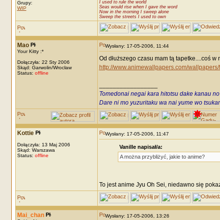
I used to rule the world
Grupy:
Seas would rise when I gave the word
WIP
Now in the morning I sweep alone
Sweep the streets I used to own
Mao
Wysłany: 17-05-2006, 11:44
Your Kitty :*
Od dłuższego czasu mam tą tapetke....coś w ni
Dołączyła: 22 Sty 2006
http://www.animewallpapers.com/wallpapers/f
Skąd: Garwolin/Wrocław
Status:
offline
_________________
Tomedonai negai kara hitotsu dake kanau no
Dare ni mo yuzuritaku wa nai yume wo tsukami
Kottie
Wysłany: 17-05-2006, 11:47
Dołączyła: 13 Maj 2006
Vanille napisał/a:
Skąd: Warszawa
Status:
offline
A można przybliżyć, jakie to anime?
To jest anime Jyu Oh Sei, niedawno się pokaza
Mai_chan
Wysłany: 17-05-2006, 13:26