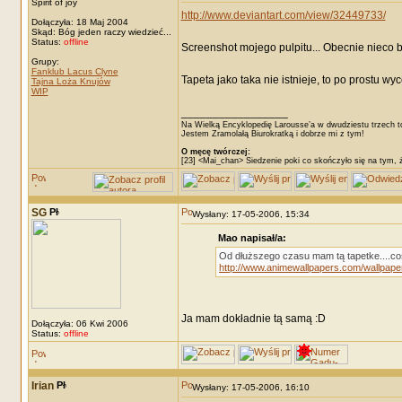
Spirit of joy
http://www.deviantart.com/view/32449733/
Dołączyła: 18 Maj 2004
Skąd: Bóg jeden raczy wiedzieć...
Status:
offline
Screenshot mojego pulpitu... Obecnie nieco ba
Grupy:
Fanklub Lacus Clyne
Tapeta jako taka nie istnieje, to po prostu w
Tajna Loża Knujów
WIP
_________________
Na Wielką Encyklopedię Larousse’a w dwudziestu trzech t
Jestem Zramolałą Biurokratką i dobrze mi z tym!
O męcę twórczej:
[23] <Mai_chan> Siedzenie poki co skończyło się na tym, 
SG
Wysłany: 17-05-2006, 15:34
Mao napisał/a:
Od dłuższego czasu mam tą tapetke....coś 
http://www.animewallpapers.com/wallpaper
Ja mam dokładnie tą samą :D
Dołączyła: 06 Kwi 2006
Status:
offline
Irian
Wysłany: 17-05-2006, 16:10