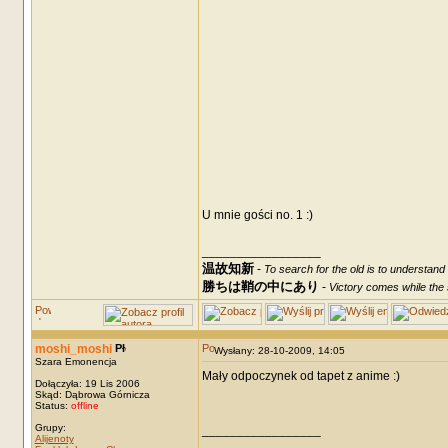
U mnie gości no. 1 :)
_________________
温故知新
-
To search for the old is to understand
勝ちは鞘の中にあり
-
Victory comes while the s
moshi_moshi
Wysłany: 28-10-2009, 14:05
Szara Emonencja
Mały odpoczynek od tapet z anime :)
Dołączyła: 19 Lis 2006
Skąd: Dąbrowa Górnicza
Status:
offline
Grupy:
_________________
Alijenoty