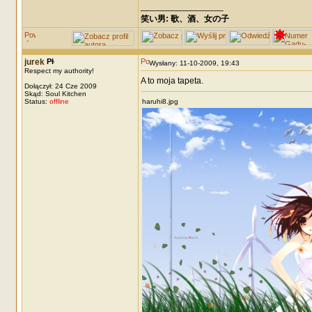
_________________
笑い男: 歌、酒、女の子 DRM: terror
jurek
Wysłany: 11-10-2009, 19:43
Respect my authority!
A to moja tapeta.
Dołączył: 24 Cze 2009
Skąd: Soul Kitchen
Status:
offline
haruhi8.jpg