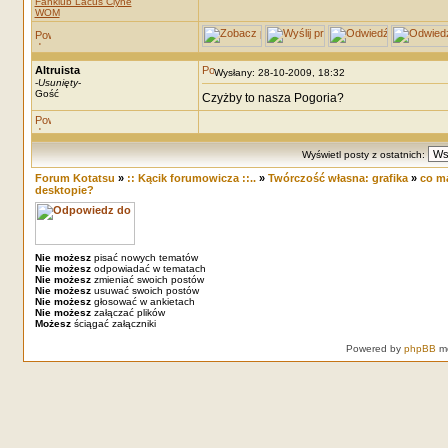
Fanklub Lacus Clyne
WOM
Altruista
Wysłany: 28-10-2009, 18:32
-
Usunięty
-
Gość
Czyżby to nasza Pogoria?
Wyświetl posty z ostatnich:
Forum Kotatsu
»
:: Kącik forumowicza ::..
»
Twórczość własna: grafika
»
co m
desktopie?
Nie możesz
pisać nowych tematów
Nie możesz
odpowiadać w tematach
Nie możesz
zmieniać swoich postów
Nie możesz
usuwać swoich postów
Nie możesz
głosować w ankietach
Nie możesz
załączać plików
Możesz
ściągać załączniki
Powered by
phpBB
mo