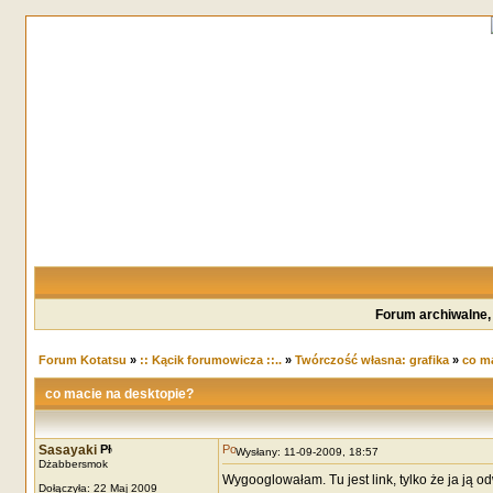
Forum archiwalne,
Forum Kotatsu
»
:: Kącik forumowicza ::..
»
Twórczość własna: grafika
»
co ma
co macie na desktopie?
Sasayaki
Wysłany: 11-09-2009, 18:57
Dżabbersmok
Wygooglowałam. Tu jest link, tylko że ja ją od
Dołączyła: 22 Maj 2009