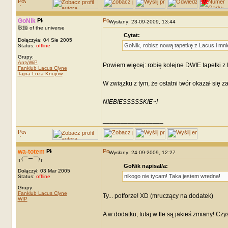
GoNik
Wysłany: 23-09-2009, 13:44
歌姫 of the universe
Cytat:
Dołączyła: 04 Sie 2005
GoNik, robisz nową tapetkę z Lacus i mni
Status:
offline
Grupy:
AntyWiP
Powiem więcej: robię kolejne DWIE tapetki z 
Fanklub Lacus Clyne
Tajna Loża Knujów
W związku z tym, że ostatni twór okazał się 
NIEBIESSSSSKIE~!
_________________
wa-totem
Wysłany: 24-09-2009, 12:27
┐(￣ー￣)┌
GoNik napisał/a:
Dołączył: 03 Mar 2005
nikogo nie tycam! Taka jestem wredna!
Status:
offline
Grupy:
Fanklub Lacus Clyne
Ty... potforze! XD (mruczący na dodatek)
WIP
A w dodatku, tutaj w tle są jakieś zmiany! Cz