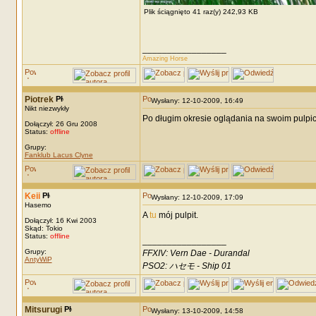
Plik ściągnięto 41 raz(y) 242,93 KB
_________________
Amazing Horse
Piotrek
Wysłany: 12-10-2009, 16:49
Nikt niezwykły
Po długim okresie oglądania na swoim pulpic
Dołączył: 26 Gru 2008
Status:
offline
Grupy:
Fanklub Lacus Clyne
Keii
Wysłany: 12-10-2009, 17:09
Hasemo
A
tu
mój pulpit.
Dołączył: 16 Kwi 2003
Skąd: Tokio
Status:
offline
_________________
Grupy:
FFXIV: Vern Dae - Durandal
AntyWiP
PSO2: ハセモ - Ship 01
Mitsurugi
Wysłany: 13-10-2009, 14:58