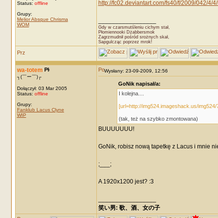
http://fc02.deviantart.com/fs40/f/2009/042/
Status:
offline
Grupy:
Melior Absque Chrisma
_________________
WOM
Gdy w czarsmutśleniu cichym stał,
Płomiennooki Dżabbersmok
Zagrzmudnił pośród srożnych skał,
Sapgulcząc poprzez mrok!
wa-totem
Wysłany: 23-09-2009, 12:56
┐(￣ー￣)┌
GoNik napisał/a:
Dołączył: 03 Mar 2005
I kolejna....
Status:
offline
Grupy:
[url=http://img524.imageshack.us/img524/
Fanklub Lacus Clyne
WIP
(tak, też na szybko zmontowana)
BUUUUUUU!
GoNik, robisz nową tapetkę z Lacus i mnie ni
;___;
A 1920x1200 jest? :3
_________________
笑い男: 歌、酒、女の子 DRM: terror