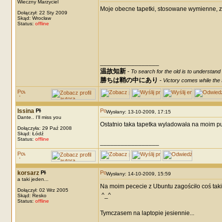
Wieczny Marzyciel
Moje obecne tapetki, stosowane wymienne, zmia
Dołączył: 22 Sty 2009
Skąd: Wrocław
Status:
offline
_________________
温故知新
-
To search for the old is to understand
勝ちは鞘の中にあり
-
Victory comes while the s
Issina
Wysłany: 13-10-2009, 17:15
Dante.. I'll miss you
Ostatnio taka tapetka wyladowała na moim pul
Dołączyła: 29 Paź 2008
Skąd: Łódź
Status:
offline
_________________
korsarz
Wysłany: 14-10-2009, 15:59
a taki jeden...
Na moim pececie z Ubuntu zagościło coś tak
Dołączył: 02 Wrz 2005
^_^
Skąd: Resko
Status:
offline
Tymczasem na laptopie jesiennie...