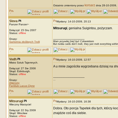
korsarz
Ostatnio zmieniony przez
dnia 28-10-2009, 1
Slova
Wysłany: 14-10-2009, 20:13
Panzer Panzer~
Mitsurugi
, genialna Suigintou, pożyczam.
Dołączył: 15 Gru 2007
Status:
offline
_________________
Grupy:
Mam przywilej [nie] być Człowiekiem
Samotnia złośliwych Trolli
But nvidia cards don't melt, they just melt everything withi
Vodh
Wysłany: 16-10-2009, 12:57
Mistrz Sztuk Tajemnych.
A u mnie zagościła wygrzebana dzisiaj na s
Dołączył: 27 Sie 2006
Skąd: Edinburgh.
Status:
offline
_________________
...
Grupy:
Alijenoty
Fanklub Lacus Clyne
Mitsurugi
Wysłany: 16-10-2009, 16:38
Wieczny Marzyciel
Dobra. Oto porcja Tapetek dla tych, którzy k
Dołączył: 22 Sty 2009
znajdzie coś dla siebie.
Skąd: Wrocław
Status:
offline