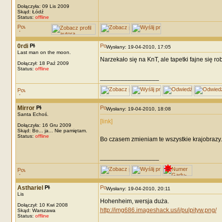
Dołączyła: 09 Lis 2009
Skąd: Łódź
Status:
offline
0rdi
Wysłany: 19-04-2010, 17:05
Last man on the moon.
Narzekało się na KnT, ale tapetki fajne się rob
Dołączył: 18 Paź 2009
Status:
offline
_________________
Mirror
Wysłany: 19-04-2010, 18:08
Santa Echoś.
[link]
Dołączyła: 16 Gru 2009
Skąd: Bo... ja... Nie pamiętam.
Status:
offline
Bo czasem zmieniam te wszystkie krajobrazy.
_________________
Asthariel
Wysłany: 19-04-2010, 20:11
Lis
Hohenheim, wersja duża.
Dołączył: 10 Kwi 2008
http://img686.imageshack.us/i/pulpityw.png/
Skąd: Warszawa
Status:
offline