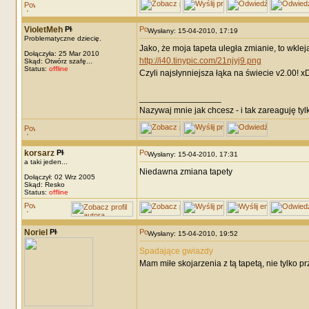
VioletMeh
Wysłany: 15-04-2010, 17:19
Problematyczne dziecię.
Jako, że moja tapeta uległa zmianie, to wklej
Dołączyła: 25 Mar 2010
http://i40.tinypic.com/21njyj9.png
Skąd: Otwórz szafę...
Status:
offline
Czyli najsłynniejsza łąka na świecie v2.00! x
_________________
Nazywaj mnie jak chcesz - i tak zareaguję tyl
korsarz
Wysłany: 15-04-2010, 17:31
a taki jeden...
Niedawna zmiana tapety
Dołączył: 02 Wrz 2005
Skąd: Resko
Status:
offline
Noriel
Wysłany: 15-04-2010, 19:52
Spadające gwiazdy
Mam miłe skojarzenia z tą tapetą, nie tylko p