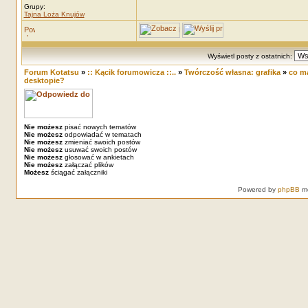
Grupy:
Tajna Loża Knujów
Wyświetl posty z ostatnich:
Forum Kotatsu
»
:: Kącik forumowicza ::..
»
Twórczość własna: grafika
»
co m
desktopie?
Nie możesz
pisać nowych tematów
Nie możesz
odpowiadać w tematach
Nie możesz
zmieniać swoich postów
Nie możesz
usuwać swoich postów
Nie możesz
głosować w ankietach
Nie możesz
załączać plików
Możesz
ściągać załączniki
Powered by
phpBB
mo