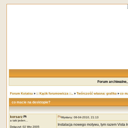
Forum archiwalne,
Forum Kotatsu
»
:: Kącik forumowicza ::..
»
Twórczość własna: grafika
»
co ma
co macie na desktopie?
korsarz
Wysłany: 08-04-2010, 21:13
a taki jeden...
Instalacja nowego motywu, tym razem Vista I
Dołączył: 02 Wrz 2005