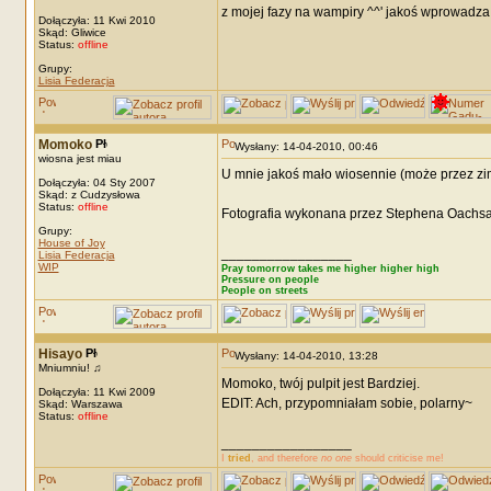
z mojej fazy na wampiry ^^' jakoś wprowadza m
Dołączyła: 11 Kwi 2010
Skąd: Gliwice
Status:
offline
Grupy:
Lisia Federacja
Momoko
Wysłany: 14-04-2010, 00:46
wiosna jest miau
U mnie jakoś mało wiosennie (może przez zi
Dołączyła: 04 Sty 2007
Skąd: z Cudzysłowa
Status:
offline
Fotografia wykonana przez Stephena Oachsa
Grupy:
House of Joy
_________________
Lisia Federacja
WIP
Pray tomorrow takes me higher higher high
Pressure on people
People on streets
Hisayo
Wysłany: 14-04-2010, 13:28
Mniumniu! ♫
Momoko, twój pulpit jest Bardziej.
Dołączyła: 11 Kwi 2009
EDIT: Ach, przypomniałam sobie, polarny~
Skąd: Warszawa
Status:
offline
_________________
I
tried
, and therefore
no one
should criticise me!