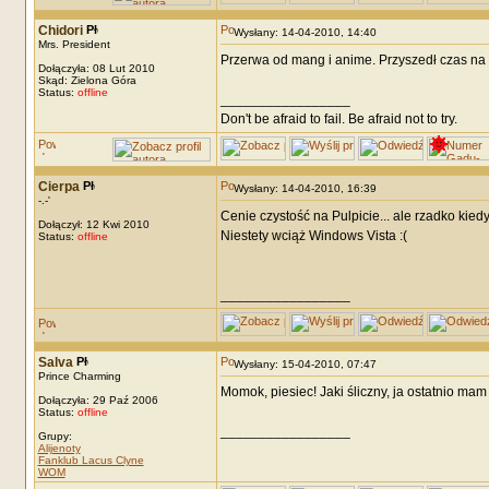
Chidori
Wysłany: 14-04-2010, 14:40
Mrs. President
Przerwa od mang i anime. Przyszedł czas na
Dołączyła: 08 Lut 2010
Skąd: Zielona Góra
Status:
offline
_________________
Don't be afraid to fail. Be afraid not to try.
Cierpa
Wysłany: 14-04-2010, 16:39
-.-'
Cenie czystość na Pulpicie... ale rzadko kied
Dołączył: 12 Kwi 2010
Niestety wciąż Windows Vista :(
Status:
offline
_________________
Salva
Wysłany: 15-04-2010, 07:47
Prince Charming
Momok, piesiec! Jaki śliczny, ja ostatnio mam
Dołączyła: 29 Paź 2006
Status:
offline
_________________
Grupy:
Alijenoty
Fanklub Lacus Clyne
WOM