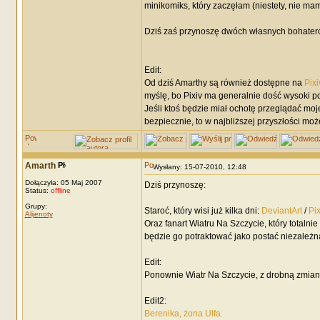
minikomiks, który zaczęłam (niestety, nie mam
Dziś zaś przynoszę dwóch własnych bohater
Edit:
Od dziś Amarthy są również dostępne na
Pixi
myślę, bo Pixiv ma generalnie dość wysoki po
Jeśli ktoś będzie miał ochotę przeglądać moj
bezpiecznie, to w najbliższej przyszłości moż
Amarth
Wysłany: 15-07-2010, 12:48
Dołączyła: 05 Maj 2007
Dziś przynoszę:
Status:
offline
Grupy:
Staroć, który wisi już kilka dni:
DeviantArt
/
Pix
Alijenoty
Oraz fanart Wiatru Na Szczycie, który totaln
będzie go potraktować jako postać niezależn
Edit:
Ponownie Wiatr Na Szczycie, z drobną zmian
Edit2:
Berenika, żona Ulfa.