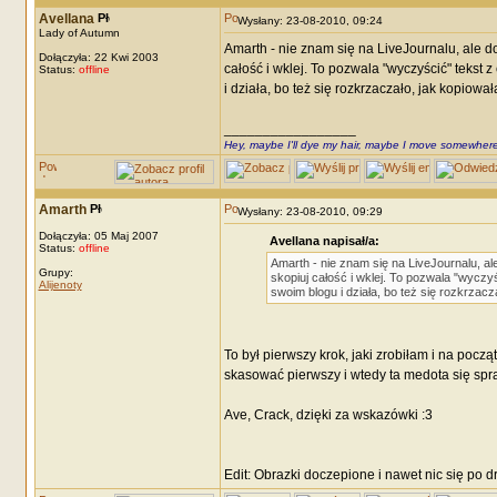
Avellana
Wysłany: 23-08-2010, 09:24
Lady of Autumn
Amarth - nie znam się na LiveJournalu, ale do
Dołączyła: 22 Kwi 2003
całość i wklej. To pozwala "wyczyścić" tekst
Status:
offline
i działa, bo też się rozkrzaczało, jak kopiow
_________________
Hey, maybe I'll dye my hair, maybe I move somewhere
Amarth
Wysłany: 23-08-2010, 09:29
Dołączyła: 05 Maj 2007
Avellana napisał/a:
Status:
offline
Amarth - nie znam się na LiveJournalu, ale
Grupy:
skopiuj całość i wklej. To pozwala "wycz
Alijenoty
swoim blogu i działa, bo też się rozkrzac
To był pierwszy krok, jaki zrobiłam i na poc
skasować pierwszy i wtedy ta medota się spra
Ave, Crack, dzięki za wskazówki :3
Edit: Obrazki doczepione i nawet nic się po d