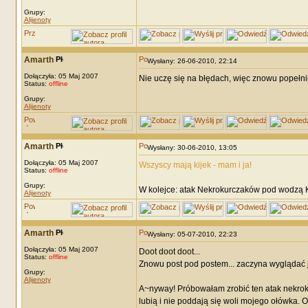
Grupy:
Alijenoty
Amarth
Wysłany: 26-06-2010, 22:14
Dołączyła: 05 Maj 2007
Nie uczę się na błędach, więc znowu popełnił
Status:
offline
Grupy:
Alijenoty
Amarth
Wysłany: 30-06-2010, 13:05
Dołączyła: 05 Maj 2007
Wszyscy mają kijek - mam i ja!
Status:
offline
Grupy:
W kolejce: atak Nekrokurczaków pod wodzą 
Alijenoty
Amarth
Wysłany: 05-07-2010, 22:23
Dołączyła: 05 Maj 2007
Doot doot doot...
Status:
offline
Znowu post pod postem... zaczyna wyglądać ja
Grupy:
Alijenoty
A~nyway! Próbowałam zrobić ten atak nekroku
lubią i nie poddają się woli mojego ołówka. O