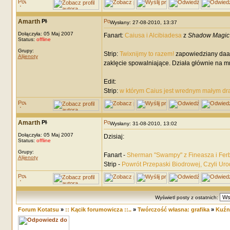
Amarth
Wysłany: 27-08-2010, 13:37
Dołączyła: 05 Maj 2007
Fanart:
Caiusa i Alcibiadesa
z
Shadow Magic
Status:
offline
Grupy:
Strip:
Twixnijmy to razem!
zapowiedziany daaaw
Alijenoty
zaklęcie spowalniające. Działa głównie na m
Edit:
Strip:
w którym Caius jest wrednym małym dra
Amarth
Wysłany: 31-08-2010, 13:02
Dołączyła: 05 Maj 2007
Dzisiaj:
Status:
offline
Grupy:
Fanart -
Sherman "Swampy" z Fineasza i Fer
Alijenoty
Strip -
Powrót Przepaski Biodrowej, Czyli Urod
Wyświetl posty z ostatnich:
Forum Kotatsu
»
:: Kącik forumowicza ::..
»
Twórczość własna: grafika
»
Kuźn