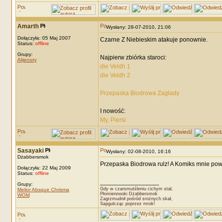
Amarth
Wysłany: 28-07-2010, 21:06
Dołączyła: 05 Maj 2007
Czarne Z Niebieskim atakuje ponownie.
Status:
offline
Grupy:
Najpierw zbiórka staroci:
Alijenoty
die Veldh 1
die Veldh 2
Przepaska Biodrowa Zagłady
I nowość:
My, Piersi
Sasayaki
Wysłany: 02-08-2010, 16:16
Dżabbersmok
Przepaska Biodrowa rulz! A Komiks mnie pow
Dołączyła: 22 Maj 2009
Status:
offline
_________________
Grupy:
Gdy w czarsmutśleniu cichym stał,
Melior Absque Chrisma
Płomiennooki Dżabbersmok
WOM
Zagrzmudnił pośród srożnych skał,
Sapgulcząc poprzez mrok!