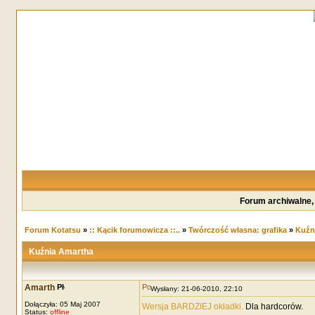
Forum archiwalne,
Forum Kotatsu
»
:: Kącik forumowicza ::..
»
Twórczość własna: grafika
»
Kuźn
Kuźnia Amartha
Amarth
Wysłany: 21-06-2010, 22:10
Dołączyła: 05 Maj 2007
Wersja BARDZIEJ okładki.
Dla hardcorów.
Status:
offline