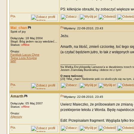
PS: kilknijcie obrazki, by zobaczyć większe w
Mai_chan
Wysłany: 22-08-2010, 23:43
Spirit of joy
Jeżu.
Dołączyła: 18 Maj 2004
Skąd: Bóg jeden raczy wiedzieć...
Status:
offline
Amarth, na litość, zmień czcionkę, toć tego się
Grupy:
(a czytać będziem jutro, to tak z wstępnych u
Fanklub Lacus Clyne
Tajna Loża Knujów
WIP
_________________
Na Wielką Encyklopedię Larousse’a w dwudziestu trzech t
Jestem Zramolałą Biurokratką i dobrze mi z tym!
O męcę twórczej:
[23] <Mai_chan> Siedzenie poki co skończyło się na tym, 
Amarth
Wysłany: 22-08-2010, 23:45
Dołączyła: 05 Maj 2007
Uwierz Maieczko, że próbowałam ze zmianą czc
Status:
offline
przeklejenie tekstu z Worda. Będę najwidoczni
Grupy:
Alijenoty
Edit: Przepisałam fragment. Wygląda tylko troch