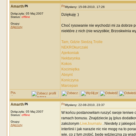
Amarth
Wysłany: 15-08-2010, 17:26
Dołączyła: 05 Maj 2007
Dziękuję :)
Status:
offline
Grupy:
Choć rysowanie nie wychodzi mi za dobrze po
Alijenoty
niektóre z nich (nie wszystkie; Brzoskwinia 
Tam, Gdzie Siedzą Trolle
NEKROkurczaki
Ajerkoniak
Nektarynka
Kokos
Kocimiętka
Absynt
Koniczyna
Marcepan
Amarth
Wysłany: 22-08-2010, 23:37
Dołączyła: 05 Maj 2007
W końcu postanowiłam ruszyć swoje leniwe czte
Status:
offline
ramach bonusu. Znajdziecie ją (plus dodatko
Grupy:
założonym
LiveJournalu
. Niestety z jakiegoś
Alijenoty
interlinii i jak narazie nic nie mogę na to p
wie, co z tym zrobić, będę wdzięczna za wia