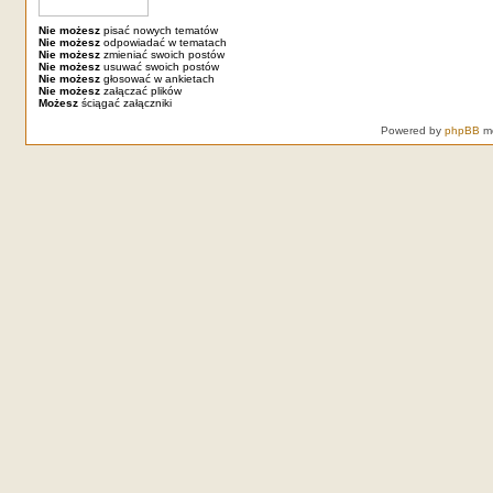
Nie możesz
pisać nowych tematów
Nie możesz
odpowiadać w tematach
Nie możesz
zmieniać swoich postów
Nie możesz
usuwać swoich postów
Nie możesz
głosować w ankietach
Nie możesz
załączać plików
Możesz
ściągać załączniki
Powered by
phpBB
mo