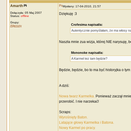
Amarth
Wysłany: 17-04-2010, 21:57
Dołączyła: 05 Maj 2007
Dziękuję :3
Status:
offline
Grupy:
Crofesima napisał/a:
Alijenoty
Autentycznie pomyślałam, że ma włosy n
Naszła mnie zua wizja, której NIE narysuję, 
Mononoke napisał/a:
A Karmel tez tam będzie?
Będzie, będzie, bo to ma być historyjka o tym 
A dziś:
Nowa twarz Karmelka.
Ponieważ zaczął mnie 
przerobić. I nie narzekać!
Scraps:
Wyrośnięty Baton.
Latające głowy Karmelka i Batona.
Nowy Karmel po pracy.