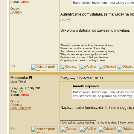
Status:
offline
Baton świeci brzuchem. I ma włosy zacz
Grupy:
Alijenoty
Autentycznie pomyślałam, że ma włosy na brz
plus~).
Uwielbiam Batona, od zawsze to mówiłam.
_________________
There is sorrow enough in the natural way
From men and women to fill our day;
And when we are certain of sorrow in store,
Why do we always arrange for more?
Brothers and sisters, I bid you beware
Of giving your heart to a dog to tear.
Mononoke
Wysłany: 17-04-2010, 01:49
Little Yōkai
Amarth napisał/a:
Dołączyła: 07 Sty 2010
Skąd: Uć
Baton świeci brzuchem. I ma włosy zaczes
Status:
offline
zmuszeniem się do pisania są problemy).
Grupy:
Alijenoty
Napisz, napisz koniecznie. Już nie mogę się
Lisia Federacja
_________________
I love talking about nothing. It's the only thing I know anyt