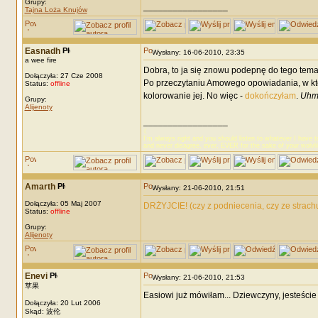
Grupy:
_________________
Tajna Loża Knujów
Easnadh
Wysłany: 16-06-2010, 23:35
a wee fire
Dobra, to ja się znowu podepnę do tego tema
Dołączyła: 27 Cze 2008
Po przeczytaniu Amowego opowiadania, w któ
Status:
offline
kolorowanie jej. No więc -
dokończyłam
.
Uhm
Grupy:
Alijenoty
_________________
☾
I’m always right and you should listen to whatever I have t
and never disagree, ever, EVER for the sake of your wolvl
Amarth
Wysłany: 21-06-2010, 21:51
Dołączyła: 05 Maj 2007
DRŻYJCIE! (czy z podniecenia, czy ze strach
Status:
offline
Grupy:
Alijenoty
Enevi
Wysłany: 21-06-2010, 21:53
苹果
Easiowi już mówiłam... Dziewczyny, jesteście 
Dołączyła: 20 Lut 2006
Skąd: 波伦