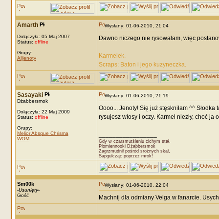
Amarth
Wysłany: 01-06-2010, 21:04
Dołączyła: 05 Maj 2007
Dawno niczego nie rysowałam, więc postanow
Status:
offline
Grupy:
Karmelek.
Alijenoty
Scraps: Baton i jego kuzyneczka.
Sasayaki
Wysłany: 01-06-2010, 21:19
Dżabbersmok
Oooo... Jenoty! Się już stęskniłam ^^ Słodka
Dołączyła: 22 Maj 2009
rysujesz włosy i oczy. Karmel niezły, choć ja
Status:
offline
Grupy:
Melior Absque Chrisma
_________________
WOM
Gdy w czarsmutśleniu cichym stał,
Płomiennooki Dżabbersmok
Zagrzmudnił pośród srożnych skał,
Sapgulcząc poprzez mrok!
Sm00k
Wysłany: 01-06-2010, 22:04
-
Usunięty
-
Gość
Machnij dla odmiany Velga w fanarcie. Usych