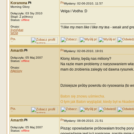
Koranona
Wysłany: 02-06-2010, 11:57
Morning Glory
Velga i Vodha :D
Dołączyła: 03 Sty 2010
Skąd: Z północy
Status:
offline
_________________
Grupy:
"I like my men like I like my tea - weak and gr
Syndykat
WOM
Amarth
Wysłany: 02-06-2010, 19:01
Dołączyła: 05 Maj 2007
Klony, klony, będą nas miliony?
Status:
offline
Na razie mam problemy z narysowaniem własn
Grupy:
mam do zrobienia zaległy od dawna rysunek..
Alijenoty
Dzisiejsze próby powrotu do rysowania (to wst
Baton się znowu uśmiecha.
O tym jak Baton wyglądał, kiedy był w Akadem
Amarth
Wysłany: 08-06-2010, 21:51
Dołączyła: 05 Maj 2007
Pisząc opowiadanie próbowałam trochę porysow
Status:
offline
opowiadanie jest już napisane, naszła mnie o