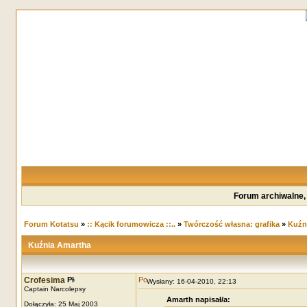
Forum archiwalne,
Forum Kotatsu
»
:: Kącik forumowicza ::..
»
Twórczość własna: grafika
»
Kuźn
Kuźnia Amartha
Crofesima
Wysłany: 16-04-2010, 22:13
Captain Narcolepsy
Amarth napisał/a:
Dołączyła: 25 Maj 2003