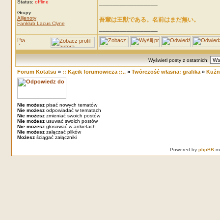
_________________
Status:
offline
Grupy:
Alijenoty
吾輩は王獣である。名前はまだ無い。
Fanklub Lacus Clyne
_________________
Wyświetl posty z ostatnich:
Forum Kotatsu
»
:: Kącik forumowicza ::..
»
Twórczość własna: grafika
»
Kuźn
Nie możesz
pisać nowych tematów
Nie możesz
odpowiadać w tematach
Nie możesz
zmieniać swoich postów
Nie możesz
usuwać swoich postów
Nie możesz
głosować w ankietach
Nie możesz
załączać plików
Możesz
ściągać załączniki
Powered by
phpBB
mo