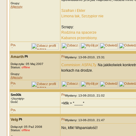
Grupy:
Alijenoty
Szafran i Ekler
Limona tak, Szczypior nie
Scrapy:
Rodzina na spacerze
Kabanos przerobiony.
Amarth
Wysłany: 13-06-2010, 15:31
Dołączyła: 05 Maj 2007
Commision: ASFALTy.
Na jakikolwiek konkret
Status:
offline
korkach na drodze.
Grupy:
Alijenoty
Sm00k
Wysłany: 13-06-2010, 21:02
-
Usunięty
-
Gość
<kfik > *____*
Velg
Wysłany: 13-06-2010, 21:47
Dołączył: 05 Paź 2008
No, kfik! Wspaniałość!
Status:
offline