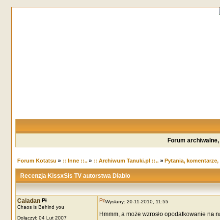
Forum archiwalne,
Forum Kotatsu
»
:: Inne ::..
»
:: Archiwum Tanuki.pl ::..
»
Pytania, komentarze,
Recenzja KissxSis TV autorstwa Diablo
Caladan
Wysłany: 20-11-2010, 11:55
Chaos is Behind you
Hmmm, a może wzrosło opodatkowanie na naj
Dołączył: 04 Lut 2007