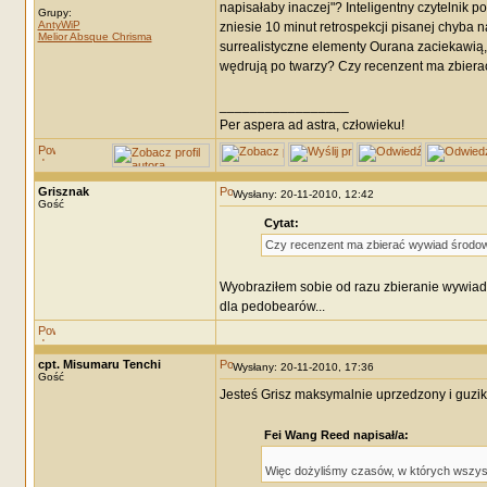
napisałaby inaczej"? Inteligentny czytelnik
Grupy:
AntyWiP
zniesie 10 minut retrospekcji pisanej chyba 
Melior Absque Chrisma
surrealistyczne elementy Ourana zaciekawią,
wędrują po twarzy? Czy recenzent ma zbiera
_________________
Per aspera ad astra, człowieku!
Grisznak
Wysłany: 20-11-2010, 12:42
Gość
Cytat:
Czy recenzent ma zbierać wywiad środow
Wyobraziłem sobie od razu zbieranie wywiad
dla pedobearów...
cpt. Misumaru Tenchi
Wysłany: 20-11-2010, 17:36
Gość
Jesteś Grisz maksymalnie uprzedzony i guzik w
Fei Wang Reed napisał/a:
Więc dożyliśmy czasów, w których wszyst