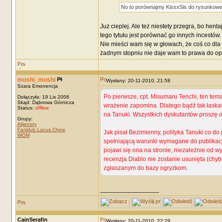
No to porównajmy KissxSis do rysunkoweg
Już cieplej. Ale też niestety przegra, bo he
tego tytułu jest porównać go innych incestów.
Nie mieści wam się w głowach, że coś co dla 
żadnym stopniu nie daje wam to prawa do oplu
moshi_moshi
Wysłany: 20-11-2010, 21:58
Szara Emonencja
Po pierwsze, cpt. Misumaru Tenchi, ten temat
Dołączyła: 19 Lis 2006
Skąd: Dąbrowa Górnicza
wrażenie zapomina. Dlatego bądź tak łaskaw
Status:
offline
na Tanuki. Wszystkich dyskutantów proszę o 
Grupy:
Alijenoty
Fanklub Lacus Clyne
Jak pisał Bezimienny, polityka Tanuki co do
WOM
spełniającą warunki wymagane do publikacj
pojawi się ona na stronie, niezależnie od wy
recenzja Diablo nie zostanie usunięta (chy
zgłaszanym do bazy ogryzkom.
_________________
CainSerafin
Wysłany: 20-11-2010, 22:29