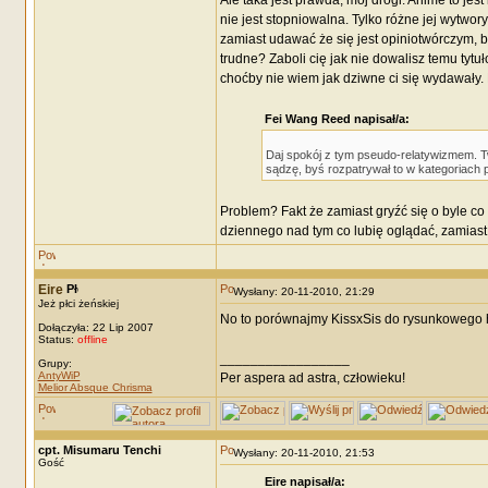
Ale taka jest prawda, mój drogi. Anime to jest
nie jest stopniowalna. Tylko różne jej wytwo
zamiast udawać że się jest opiniotwórczym, bo
trudne? Zaboli cię jak nie dowalisz temu tyt
choćby nie wiem jak dziwne ci się wydawały. Ni
Fei Wang Reed napisał/a:
Daj spokój z tym pseudo-relatywizmem. Tw
sądzę, byś rozpatrywał to w kategoriach 
Problem? Fakt że zamiast gryźć się o byle co
dziennego nad tym co lubię oglądać, zamia
Eire
Wysłany: 20-11-2010, 21:29
Jeż płci żeńskiej
No to porównajmy KissxSis do rysunkowego h
Dołączyła: 22 Lip 2007
Status:
offline
_________________
Grupy:
AntyWiP
Per aspera ad astra, człowieku!
Melior Absque Chrisma
cpt. Misumaru Tenchi
Wysłany: 20-11-2010, 21:53
Gość
Eire napisał/a: