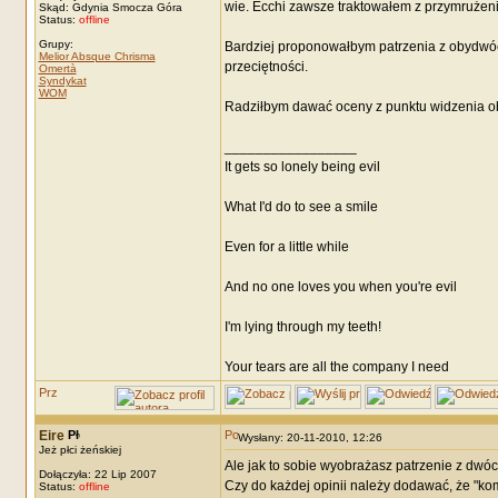
wie. Ecchi zawsze traktowałem z przymrużeni
Skąd: Gdynia Smocza Góra
Status:
offline
Grupy:
Bardziej proponowałbym patrzenia z obydwóch
Melior Absque Chrisma
przeciętności.
Omertà
Syndykat
WOM
Radziłbym dawać oceny z punktu widzenia ob
_________________
It gets so lonely being evil
What I'd do to see a smile
Even for a little while
And no one loves you when you're evil
I'm lying through my teeth!
Your tears are all the company I need
Eire
Wysłany: 20-11-2010, 12:26
Jeż płci żeńskiej
Ale jak to sobie wyobrażasz patrzenie z dwóc
Dołączyła: 22 Lip 2007
Czy do każdej opinii należy dodawać, że "k
Status:
offline