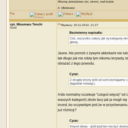
Wezmą dziedzictwo cisi, ciemni, mali ludzie.
A. Mickiewicz
cpt. Misumaru Tenchi
Wysłany: 20-11-2010, 21:27
Gość
Bezimienny napisał/a:
Cóż, wszystko zależy jak tą kategorię okre
głowę.
Jasne. Ale pornoli z żywymi aktorkami nie lu
tak długo jak nie robię tym nikomu krzywdy, t
obrażać z tego powodu.
Cytat:
Z drugiej strony jeśli od serii wymagamy 
(łagodnie mówiąc).
A kto normalny oczekuje "czegoś więcej" od 
waszych kategorii) zbole tacy jak ja mogli si
incest, bo oczywistym jest że w przyrównan
już różnicę?
Cytat:
Innymi słowy - jeśli tytuł ten ma być dosk