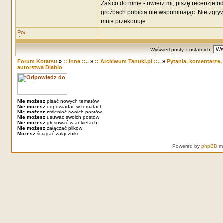
Zaś co do mnie - uwierz mi, piszę recenzje o
groźbach pobicia nie wspominając. Nie zgrywa
mnie przekonuje.
Wyświetl posty z ostatnich:
Forum Kotatsu
»
:: Inne ::..
»
:: Archiwum Tanuki.pl ::..
»
Pytania, komentarze,
autorstwa Diablo
Nie możesz
pisać nowych tematów
Nie możesz
odpowiadać w tematach
Nie możesz
zmieniać swoich postów
Nie możesz
usuwać swoich postów
Nie możesz
głosować w ankietach
Nie możesz
załączać plików
Możesz
ściągać załączniki
Powered by
phpBB
mo