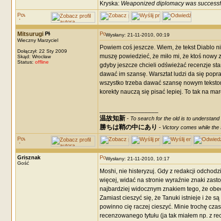
Kryska:
Weaponized diplomacy was successf
Mitsurugi
Wysłany: 21-11-2010, 00:19
Wieczny Marzyciel
Powiem coś jeszcze. Wiem, że tekst Diablo ni
Dołączył: 22 Sty 2009
muszę powiedzieć, że miło mi, że ktoś nowy z
Skąd: Wrocław
Status:
offline
gdyby jeszcze chcieli odświeżać recenzje st
dawać im szansę. Warsztat ludzi da się popra
wszystko trzeba dawać szansę nowym tekstom,
korekty nauczą się pisać lepiej. To tak na mar
_________________
温故知新
-
To search for the old is to understand
勝ちは鞘の中にあり
-
Victory comes while the s
Grisznak
Wysłany: 21-11-2010, 10:17
Gość
Moshi, nie histeryzuj. Gdy z redakcji odchodz
więcej, widać na stronie wyraźnie znaki zasto
najbardziej widocznym znakiem tego, że obec
Zamiast cieszyć się, że Tanuki istnieje i że 
powinno cię raczej cieszyć. Minie trochę czasu
recenzowanego tytułu (ja tak miałem np. z rec