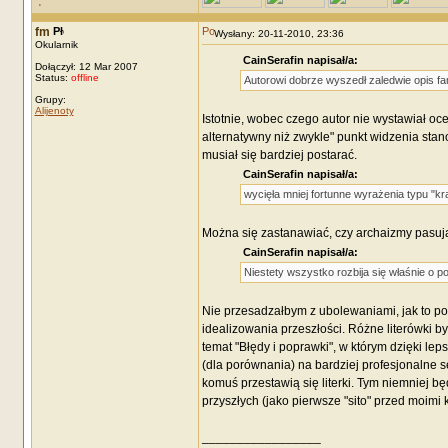
fm
Wysłany: 20-11-2010, 23:36
Okularnik
CainSerafin napisał/a:
Dołączył: 12 Mar 2007
Status:
offline
Autorowi dobrze wyszedł zaledwie opis fa
Grupy:
Alijenoty
Istotnie, wobec czego autor nie wystawiał oce
alternatywny niż zwykle" punkt widzenia stan
musiał się bardziej postarać.
CainSerafin napisał/a:
wycięła mniej fortunne wyrażenia typu "k
Można się zastanawiać, czy archaizmy pasują
CainSerafin napisał/a:
Niestety wszystko rozbija się właśnie o p
Nie przesadzałbym z ubolewaniami, jak to po
idealizowania przeszłości. Różne literówki by
temat "Błędy i poprawki", w którym dzięki le
(dla porównania) na bardziej profesjonalne se
komuś przestawią się literki. Tym niemniej bę
przyszłych (jako pierwsze "sito" przed moimi
_________________