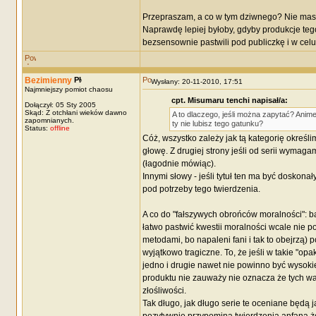
Przepraszam, a co w tym dziwnego? Nie masz
Naprawdę lepiej byłoby, gdyby produkcje tego
bezsensownie pastwili pod publiczkę i w ce
Bezimienny
Wysłany: 20-11-2010, 17:51
Najmniejszy pomiot chaosu
cpt. Misumaru tenchi napisał/a:
Dołączył: 05 Sty 2005
Skąd: Z otchłani wieków dawno
A to dlaczego, jeśli można zapytać? Anime
zapomnianych.
ty nie lubisz tego gatunku?
Status:
offline
Cóż, wszystko zależy jak tą kategorię określim
głowę. Z drugiej strony jeśli od serii wymaga
(łagodnie mówiąc).
Innymi słowy - jeśli tytuł ten ma być doskonał
pod potrzeby tego twierdzenia.
A co do "fałszywych obrońców moralności": bar
łatwo pastwić kwestii moralności wcale nie p
metodami, bo napaleni fani i tak to obejrzą) 
wyjątkowo tragiczne. To, że jeśli w takie "o
jedno i drugie nawet nie powinno być wysokie
produktu nie zauważy nie oznacza że tych wad
złośliwości.
Tak długo, jak długo serie te oceniane będą 