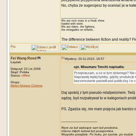
pozytywnie przypomina twierdzenia anfana że
No, chyba że sugerujesz by oceniać je w kateg
_________________
We are rock stars in a freak show
loaded with steel.
We are riders, the fighters,
the renegades on wheels.
The difference between fiction and reality? F
Fei Wang Reed
Wysłany: 20-11-2010, 18:57
Łaydak
cpt. Misumaru Tenchi napisał/a:
Dołączył: 23 Lis 2008
Skąd: Polska
Przepraszam, a co w tym dziwnego? Nie m
Status:
offline
Naprawdę lepiej byłoby, gdyby produkcje t
bezsensownie pastwili pod publiczkę i w
Grupy:
Melior Absque Chrisma
Daj spokój z tym pseudo-relatywizmem. Twój 
sądzę, byś rozpatrywał to w kategoriach prob
PS. Zgadza się, nie mam pojęcia jak bardzo d
_________________
Ręce za lud walczące sam lud poobcina.
Imiona miłych ludowi lud pozapomina.
Wszystko przejdzie. Po huku, po szumie, po trudzie