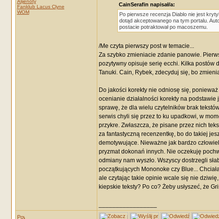
Alijenoty
CainSerafin napisał/a:
Fanklub Lacus Clyne
WOM
Po pierwsze recenzja Diablo nie jest kryty
dotąd akceptowanego na tym portalu. Autor
postacie potraktował po macoszemu.
/Me czyta pierwszy post w temacie...
Za szybko zmieniacie zdanie panowie. Pierwsz
pozytywny opisuje serię ecchi. Kilka postów da
Tanuki. Cain, Rybek, zdecyduj się, bo zmieni
Do jakości korekty nie odniosę się, ponieważ
ocenianie działalności korekty na podstawie j
sprawę, że dla wielu czytelników brak tekstó
serwis chyli się przez to ku upadkowi, w mom
przykre. Zwłaszcza, że pisane przez nich tek
za fantastyczną recenzentkę, bo do takiej jes
demotywujące. Nieważne jak bardzo człowiek by
pryzmat dokonań innych. Nie oczekuję pochwał
odmiany nam wyszło. Wszyscy dostrzegli słab
początkujących Mononoke czy Blue... Chciał
ale czytając takie opinie wcale się nie dziwi
kiepskie teksty? Po co? Żeby usłyszeć, że Gr
_________________