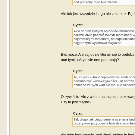
pod potrzeby tego twierdzenia.
Ale tak jest wszędzie i tego nie zmienisz. Bę
Cytat:
A co do "fałszywych obrońców moralności": 
bardzo łatwo pastwić kwestii moralności w
najprostszymi metodami, bo napaleni fani 
najgorszym wyjątkowo tragiczne.
Być może. Ale są ludzie którym się to podoba. 
nad tymi, którym się one podobają?
Cytat:
To, że jeśli w takie "opakowanie zastępcz
powinno być wysokiej jakości - im bardzi
oznacza że tych wad nie ma. Nie oznacza 
Oczywiście. Ale z wielu recenzji opublikowany
Czy to jest mądre?
Cytat:
Tak długo, jak długo serie te oceniane bę
pozytywnie przypomina twierdzenia anfana