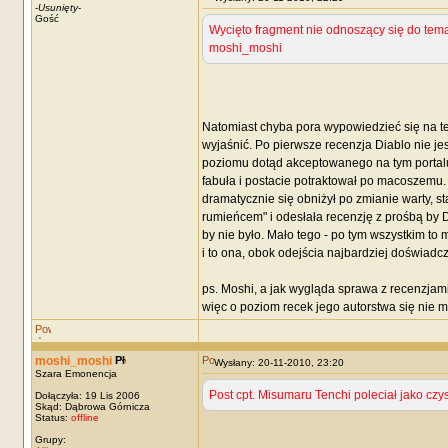
-
Usunięty
-
Gość
Wycięto fragment nie odnoszący się do tema
moshi_moshi
Natomiast chyba pora wypowiedzieć się na tem
wyjaśnić. Po pierwsze recenzja Diablo nie jest
poziomu dotąd akceptowanego na tym portalu.
fabuła i postacie potraktował po macoszemu. 
dramatycznie się obniżył po zmianie warty, s
rumieńcem" i odesłała recenzję z prośbą by D
by nie było. Mało tego - po tym wszystkim to 
i to ona, obok odejścia najbardziej doświad
ps. Moshi, a jak wygląda sprawa z recenzj
więc o poziom recek jego autorstwa się nie ma
moshi_moshi
Wysłany: 20-11-2010, 23:20
Szara Emonencja
Post cpt. Misumaru Tenchi poleciał jako czyst
Dołączyła: 19 Lis 2006
Skąd: Dąbrowa Górnicza
Status:
offline
Grupy: