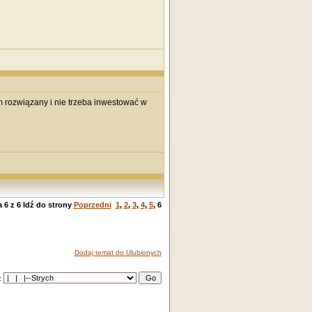
rozwiązany i nie trzeba inwestować w
a
6
z
6
Idź do strony
Poprzedni
1
,
2
,
3
,
4
,
5
,
6
Dodaj temat do Ulubionych
: