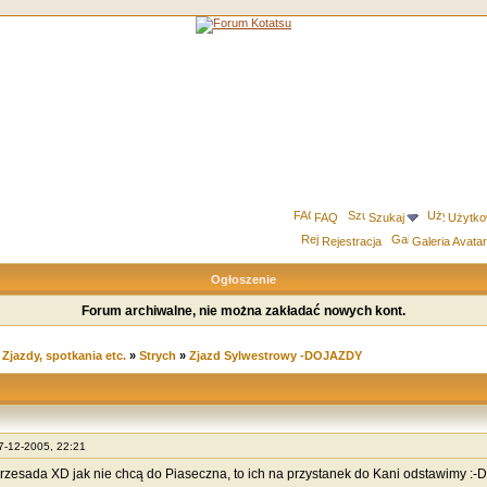
FAQ
Szukaj
Użytko
Rejestracja
Galeria Avata
Ogłoszenie
Forum archiwalne, nie można zakładać nowych kont.
»
Zjazdy, spotkania etc.
»
Strych
»
Zjazd Sylwestrowy -DOJAZDY
27-12-2005, 22:21
przesada XD jak nie chcą do Piaseczna, to ich na przystanek do Kani odstawimy :-D