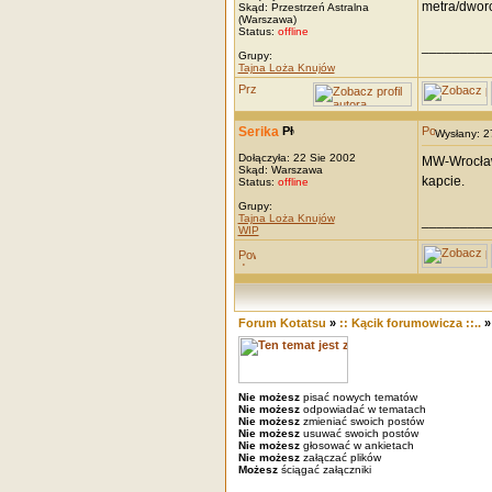
metra/dwor
Skąd: Przestrzeń Astralna
(Warszawa)
Status:
offline
_________
Grupy:
Tajna Loża Knujów
Serika
Wysłany: 
Dołączyła: 22 Sie 2002
MW-Wrocław
Skąd: Warszawa
kapcie.
Status:
offline
Grupy:
Tajna Loża Knujów
_________
WIP
Forum Kotatsu
»
:: Kącik forumowicza ::..
Nie możesz
pisać nowych tematów
Nie możesz
odpowiadać w tematach
Nie możesz
zmieniać swoich postów
Nie możesz
usuwać swoich postów
Nie możesz
głosować w ankietach
Nie możesz
załączać plików
Możesz
ściągać załączniki