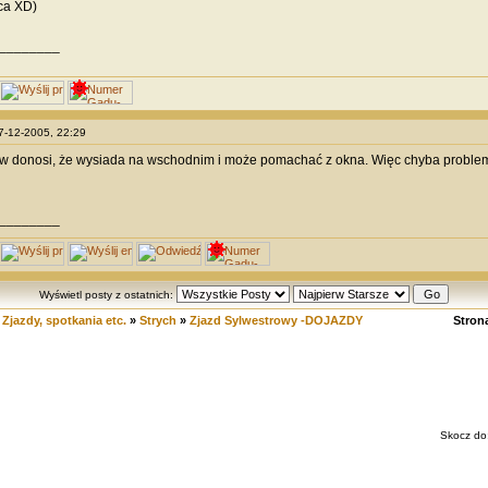
ca XD)
________
27-12-2005, 22:29
 donosi, że wysiada na wschodnim i może pomachać z okna. Więc chyba problem 
________
Wyświetl posty z ostatnich:
»
Zjazdy, spotkania etc.
»
Strych
»
Zjazd Sylwestrowy -DOJAZDY
Stron
Skocz do