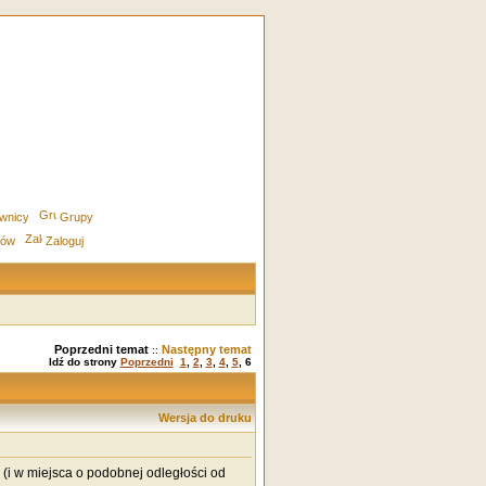
wnicy
Grupy
rów
Zaloguj
Poprzedni temat
Następny temat
::
Idź do strony
Poprzedni
1
,
2
,
3
,
4
,
5
,
6
Wersja do druku
 (i w miejsca o podobnej odległości od