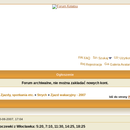
FAQ
Szukaj
Użytko
Rejestracja
Galeria Avata
Ogłoszenie
Forum archiwalne, nie można zakładać nowych kont.
»
Zjazdy, spotkania etc.
»
Strych
»
Zjazd wakacyjny - 2007
Idź do strony
P
26-06-2007, 17:04
czewki z Włocławka: 5:20, 7:10, 11:30, 14:25, 18:25