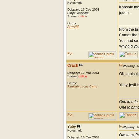
Kotosmok
Konsolę mog
Dołączył: 16 Cze 2003
jeden.
Skąd: Wrocław
Status:
offline
Grupy:
_________
AntyWiP
From the bri
Comes the b
You had so 
Why did you
Crack
Wysłany: 
Dołączył: 13 Maj 2003
Ok, zapisuj
Status:
offline
Grupy:
Yuby, jeśli 
Fanklub Lacus Clyne
_________
One to rule 
One to brin
Yuby
Wysłany: 
Kotosmok
Owszem, PS2
Dołączył: 16 Cze 2003