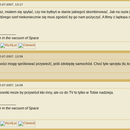
02-07-2007, 13:17
sz, miałem się spytać, czy nie byłbyś w stanie jakiegoś skombinować. Jak na razie 
tórego szef niekoniecznie się musi zgodzić by go nam pożyczyć. A filmy z laptopa 
________
ve in the vacuum of Space
02-07-2007, 13:59
ości mogę spróbować przywieźć, jeśli zdobędę samochód. Choć tyle sprzętu (tv, kon
02-07-2007, 14:06
osniki może by przywiózł kto inny, ale co do TV to tylko w Tobie nadzieja.
________
ve in the vacuum of Space