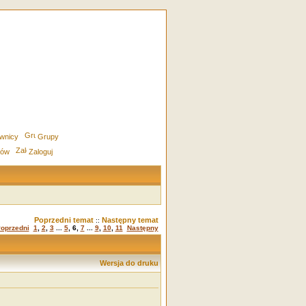
wnicy
Grupy
rów
Zaloguj
Poprzedni temat
Następny temat
::
oprzedni
1
,
2
,
3
...
5
,
6
,
7
...
9
,
10
,
11
Następny
Wersja do druku