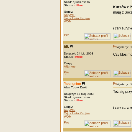
Skąd: дикая охота
Status:
offline
Kursów z P
Grupy:
mają z Soc
AntyWiP
Tajna Loża Knujów
WOM
_________
I can survi
tilk
Wysłany: 
Dołączył: 24 Lip 2003
Czy ktoś mó
Status:
offline
Grupy:
Alijenoty
Ysengrinn
Wysłany: 
Alan Tudyk Droid
Też się prz
Dołączył: 11 Maj 2003
Skąd: дикая охота
Status:
offline
_________
Grupy:
I can survi
AntyWiP
Tajna Loża Knujów
WOM