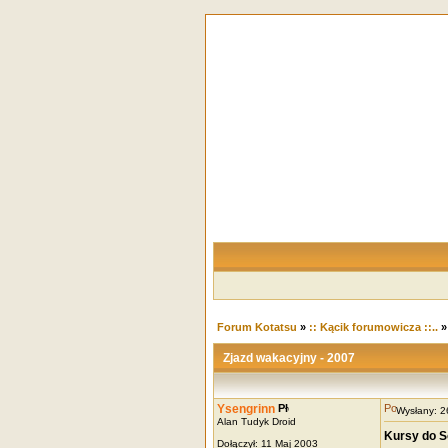
Forum Kotatsu
»
:: Kącik forumowicza ::..
Zjazd wakacyjny - 2007
Ysengrinn
Wysłany: 
Alan Tudyk Droid
Kursy do So
Dołączył: 11 Maj 2003