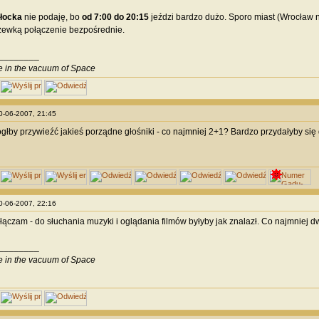
łocka
nie podaję, bo
od 7:00 do 20:15
jeździ bardzo dużo. Sporo miast (Wrocław na
zewką połączenie bezpośrednie.
________
ve in the vacuum of Space
30-06-2007, 21:45
głby przywieźć jakieś porządne głośniki - co najmniej 2+1? Bardzo przydałyby się
30-06-2007, 22:16
yłączam - do słuchania muzyki i oglądania filmów byłyby jak znalazł. Co najmniej d
________
ve in the vacuum of Space