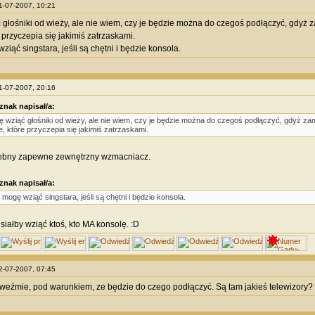
01-07-2007, 10:21
głośniki od wieży, ale nie wiem, czy je będzie można do czegoś podłączyć, gdyż 
 przyczepia się jakimiś zatrzaskami.
iąć singstara, jeśli są chętni i będzie konsola.
01-07-2007, 20:16
znak napisał/a:
 wziąć głośniki od wieży, ale nie wiem, czy je będzie można do czegoś podłączyć, gdyż za
e, które przyczepia się jakimiś zatrzaskami.
zebny zapewne zewnętrzny wzmacniacz.
znak napisał/a:
 mogę wziąć singstara, jeśli są chętni i będzie konsola.
iałby wziąć ktoś, kto MA konsolę. :D
02-07-2007, 07:45
 weźmie, pod warunkiem, ze będzie do czego podłączyć. Są tam jakieś telewizory?