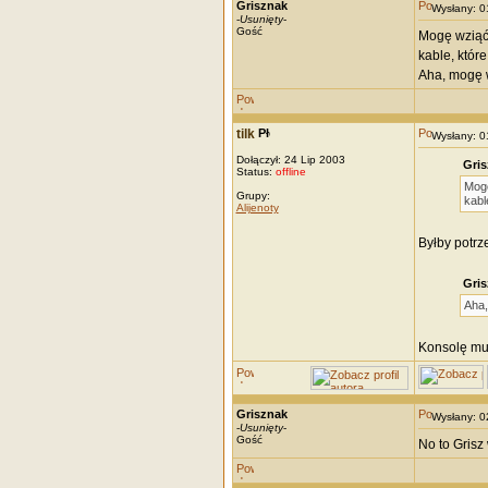
Grisznak
Wysłany: 
-
Usunięty
-
Gość
Mogę wziąć 
kable, które
Aha, mogę wz
tilk
Wysłany: 
Dołączył: 24 Lip 2003
Gris
Status:
offline
Mogę
Grupy:
kabl
Alijenoty
Byłby potr
Gris
Aha,
Konsolę mus
Grisznak
Wysłany: 
-
Usunięty
-
Gość
No to Grisz