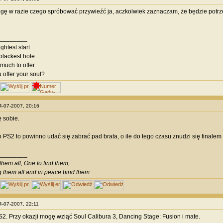
ę w razie czego spróbować przywieźć ja, aczkolwiek zaznaczam, że będzie potrz
________
ghtest start
lackest hole
much to offer
 offer your soul?
14-07-2007, 20:16
ę sobie.
to PS2 to powinno udać się zabrać pad brata, o ile do tego czasu znudzi się finalem 
________
them all, One to find them,
g them all and in peace bind them
14-07-2007, 22:11
. Przy okazji mogę wziąć Soul Calibura 3, Dancing Stage: Fusion i mate.