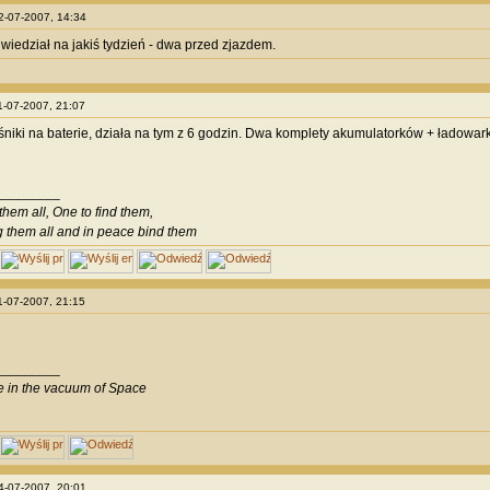
02-07-2007, 14:34
wiedział na jakiś tydzień - dwa przed zjazdem.
11-07-2007, 21:07
śniki na baterie, działa na tym z 6 godzin. Dwa komplety akumulatorków + ładowar
________
them all, One to find them,
g them all and in peace bind them
11-07-2007, 21:15
________
ve in the vacuum of Space
14-07-2007, 20:01