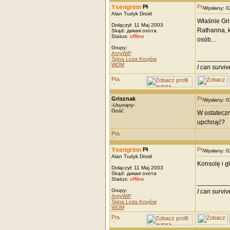
Ysengrinn
Wysłany: 
Alan Tudyk Droid
Właśnie Gri
Dołączył: 11 Maj 2003
Rathanna, k
Skąd: дикая охота
Status:
offline
osób...
Grupy:
AntyWiP
_________
Tajna Loża Knujów
WOM
I can survi
Grisznak
Wysłany: 
-
Usunięty
-
Gość
W ostateczn
upchnąć?
Ysengrinn
Wysłany: 
Alan Tudyk Droid
Konsolę i gł
Dołączył: 11 Maj 2003
Skąd: дикая охота
Status:
offline
_________
Grupy:
I can survi
AntyWiP
Tajna Loża Knujów
WOM