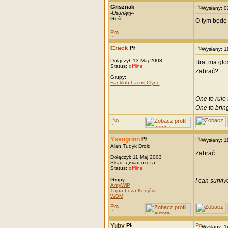
Grisznak
Wysłany: 
-
Usunięty
-
Gość
O tym będę 
Crack
Wysłany: 
Dołączył: 13 Maj 2003
Brat ma gło
Status:
offline
Zabrać?
Grupy:
Fanklub Lacus Clyne
_________
One to rule 
One to brin
Ysengrinn
Wysłany: 
Alan Tudyk Droid
Zabrać.
Dołączył: 11 Maj 2003
Skąd: дикая охота
Status:
offline
_________
Grupy:
I can survi
AntyWiP
Tajna Loża Knujów
WOM
Yuby
Wysłany: 