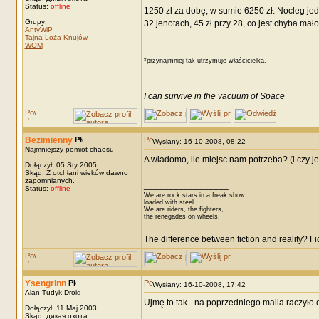
Status:
offline
1250 zł za dobę, w sumie 6250 zł. Nocleg jed
Grupy:
32 jenotach, 45 zł przy 28, co jest chyba mał
AntyWiP
Tajna Loża Knujów
WOM
*przynajmniej tak utrzymuje właścicielka.
_________________
I can survive in the vacuum of Space
Bezimienny
Wysłany: 16-10-2008, 08:22
Najmniejszy pomiot chaosu
A wiadomo, ile miejsc nam potrzeba? (i czy j
Dołączył: 05 Sty 2005
Skąd: Z otchłani wieków dawno
zapomnianych.
_________________
Status:
offline
We are rock stars in a freak show
loaded with steel.
We are riders, the fighters,
the renegades on wheels.
The difference between fiction and reality? F
Ysengrinn
Wysłany: 16-10-2008, 17:42
Alan Tudyk Droid
Ujmę to tak - na poprzedniego maila raczyło
Dołączył: 11 Maj 2003
Skąd: дикая охота