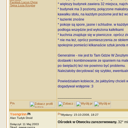
Fanklub Lacus Clyne
* większy budynek zawiera 32 miejsca, najch
Tajna Loża Knujów
* budynek ma 3 poziomy, połączone makabrycz
kawałku stołu, na każdym poziome jest też wc
* łazienki znośne
* pokoje są spore, jasne i schludne. w każdym s
podłoga wszędzie jest wyłożona kafelkami
* kuchnia znajduje się w piwniczce. oprócz z
* nie ma też, oprócz pomieszczenia ze stołe
spokojnie pomieści kilkanaście sztuk jenota 
Generalnie - nie jest to Tam Gdzie W Zeszły
dostawki i kombinowanie ze spaniem na matera
po świętach) też nie powinno być problemu.
Należałoby decydować się szybko, ewentualni
Powiedziałam kobiecie, że jakbyśmy chcieli w
dogadywał wstępnie :3
_________________
Ysengrinn
Wysłany: 15-10-2008, 18:27
Alan Tudyk Droid
Ośrodek w Otwocku zarezerwowany.
32* mi
Dołączył: 11 Maj 2003
Skąd: дикая охота