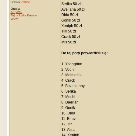
Status:
offline
Serika 50 zł
Grupy:
Avellana 50 zł
AntyWiP
Dida 50 zł
Tajna Loża Knujów
WOM
Gonik 50 zł
Xeniph 50 zł
Tilk 50 zł
Crack 50 zł
Inis 50 zł
Do tej pory potwierdzili się:
1. Ysengrinn
2. Vodh
3. Melmothia
4. Crack
5. Bezimienny
6. Serika
7. Moshi
8. Daerian
9. Gonik
10. Dida
11. Enevi
12. Irin
13. Alira
14. Xeniph