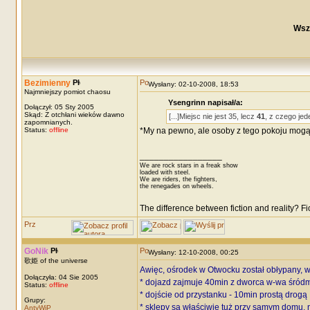
Wsz
Bezimienny
Wysłany: 02-10-2008, 18:53
Najmniejszy pomiot chaosu
Ysengrinn napisał/a:
Dołączył: 05 Sty 2005
Skąd: Z otchłani wieków dawno
[...]Miejsc nie jest 35, lecz
41
, z czego jed
zapomnianych.
Status:
offline
*My na pewno, ale osoby z tego pokoju mogą 
_________________
We are rock stars in a freak show
loaded with steel.
We are riders, the fighters,
the renegades on wheels.
The difference between fiction and reality? F
GoNik
Wysłany: 12-10-2008, 00:25
歌姫 of the universe
Awięc, ośrodek w Otwocku został obłypany, w
Dołączyła: 04 Sie 2005
* dojazd zajmuje 40min z dworca w-wa śródmi
Status:
offline
* dojście od przystanku - 10min prostą drogą
Grupy:
* sklepy są właściwie tuż przy samym domu, n
AntyWiP