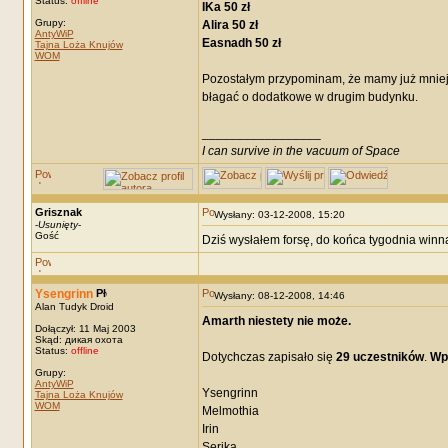
Status:
offline
IKa 50 zł
Grupy:
Alira 50 zł
AntyWiP
Easnadh 50 zł
Tajna Loża Knujów
WOM
Pozostałym przypominam, że mamy już mniej n
błagać o dodatkowe w drugim budynku.
_________________
I can survive in the vacuum of Space
Grisznak
Wysłany: 03-12-2008, 15:20
-
Usunięty
-
Gość
Dziś wysłałem forsę, do końca tygodnia winna
Ysengrinn
Wysłany: 08-12-2008, 14:46
Alan Tudyk Droid
Amarth niestety nie może.
Dołączył: 11 Maj 2003
Skąd: дикая охота
Status:
offline
Dotychczas zapisało się
29 uczestników
.
Wpł
Grupy:
AntyWiP
Ysengrinn
Tajna Loża Knujów
WOM
Melmothia
Irin
Serika