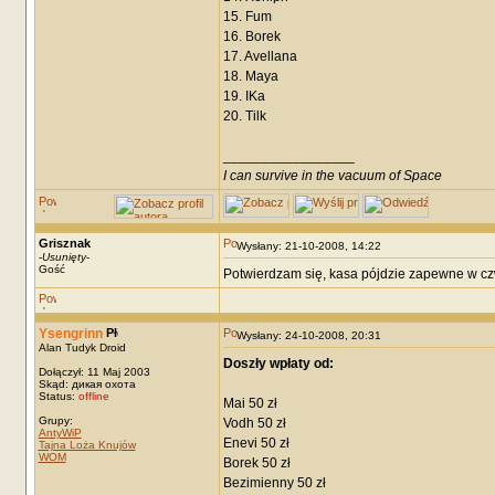
15. Fum
16. Borek
17. Avellana
18. Maya
19. IKa
20. Tilk
_________________
I can survive in the vacuum of Space
Grisznak
Wysłany: 21-10-2008, 14:22
-
Usunięty
-
Gość
Potwierdzam się, kasa pójdzie zapewne w czw
Ysengrinn
Wysłany: 24-10-2008, 20:31
Alan Tudyk Droid
Doszły wpłaty od:
Dołączył: 11 Maj 2003
Skąd: дикая охота
Status:
offline
Mai 50 zł
Grupy:
Vodh 50 zł
AntyWiP
Enevi 50 zł
Tajna Loża Knujów
WOM
Borek 50 zł
Bezimienny 50 zł