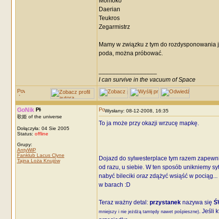
Momoko
Daerian
Teukros
Zegarmistrz
Mamy w związku z tym do rozdysponowania 
poda, można próbować.
_________________
I can survive in the vacuum of Space
GoNik
Wysłany: 08-12-2008, 16:35
歌姫 of the universe
To ja może przy okazji wrzucę mapkę.
Dołączyła: 04 Sie 2005
Status:
offline
Grupy:
AntyWiP
Fanklub Lacus Clyne
Dojazd do sylwesterplace tym razem zapewn
Tajna Loża Knujów
od razu, u siebie. W ten sposób unikniemy sy
nabyć bileciki
oraz
zdążyć wsiąść w pociąg...
w barach :D
Teraz ważny detal:
przystanek
nazywa się
Ś
. Jeśli
mniejszy i nie jeżdżą tamtędy nawet pośpieszne)