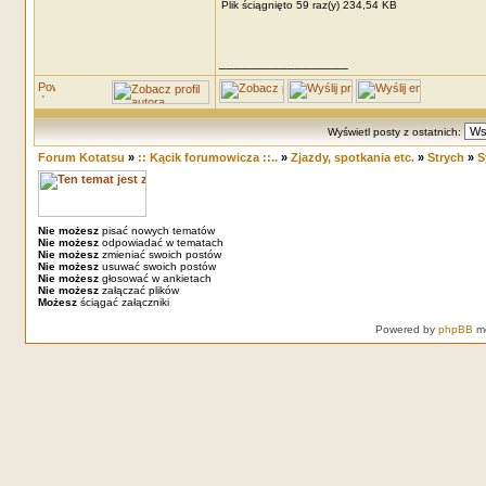
Plik ściągnięto 59 raz(y) 234,54 KB
_________________
Wyświetl posty z ostatnich:
Forum Kotatsu
»
:: Kącik forumowicza ::..
»
Zjazdy, spotkania etc.
»
Strych
»
S
Nie możesz
pisać nowych tematów
Nie możesz
odpowiadać w tematach
Nie możesz
zmieniać swoich postów
Nie możesz
usuwać swoich postów
Nie możesz
głosować w ankietach
Nie możesz
załączać plików
Możesz
ściągać załączniki
Powered by
phpBB
mo