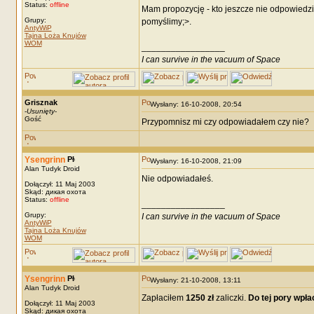
Status:
offline
Mam propozycję - kto jeszcze nie odpowiedz
Grupy:
pomyślimy;>.
AntyWiP
Tajna Loża Knujów
WOM
_________________
I can survive in the vacuum of Space
Grisznak
Wysłany: 16-10-2008, 20:54
-
Usunięty
-
Gość
Przypomnisz mi czy odpowiadałem czy nie?
Ysengrinn
Wysłany: 16-10-2008, 21:09
Alan Tudyk Droid
Nie odpowiadałeś.
Dołączył: 11 Maj 2003
Skąd: дикая охота
Status:
offline
_________________
Grupy:
I can survive in the vacuum of Space
AntyWiP
Tajna Loża Knujów
WOM
Ysengrinn
Wysłany: 21-10-2008, 13:11
Alan Tudyk Droid
Zapłaciłem
1250 zł
zaliczki.
Do tej pory wpłac
Dołączył: 11 Maj 2003
Skąd: дикая охота