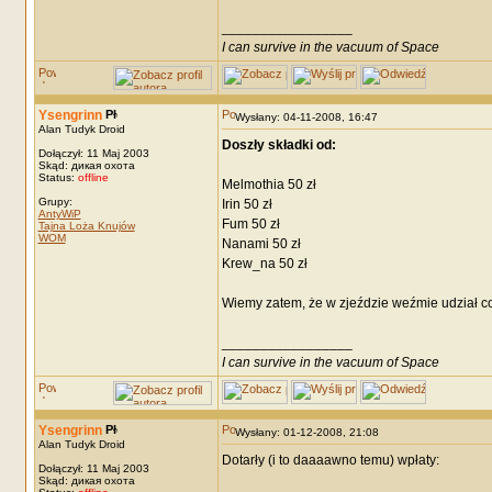
_________________
I can survive in the vacuum of Space
Ysengrinn
Wysłany: 04-11-2008, 16:47
Alan Tudyk Droid
Doszły składki od:
Dołączył: 11 Maj 2003
Skąd: дикая охота
Status:
offline
Melmothia 50 zł
Grupy:
Irin 50 zł
AntyWiP
Fum 50 zł
Tajna Loża Knujów
WOM
Nanami 50 zł
Krew_na 50 zł
Wiemy zatem, że w zjeździe weźmie udział co
_________________
I can survive in the vacuum of Space
Ysengrinn
Wysłany: 01-12-2008, 21:08
Alan Tudyk Droid
Dotarły (i to daaaawno temu) wpłaty:
Dołączył: 11 Maj 2003
Skąd: дикая охота