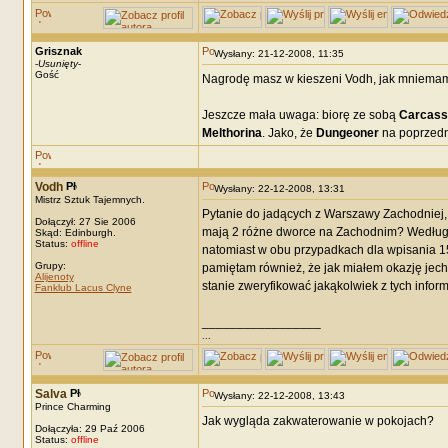
Grisznak
Wysłany: 21-12-2008, 11:35
-
Usunięty
-
Gość
Nagrodę masz w kieszeni Vodh, jak mniema
Jeszcze mała uwaga: biorę ze sobą
Carcass
Melthorina
. Jako, że
Dungeoner
na poprzedni
Vodh
Wysłany: 22-12-2008, 13:31
Mistrz Sztuk Tajemnych.
Pytanie do jadących z Warszawy Zachodniej,
Dołączył: 27 Sie 2006
mają 2 różne dworce na Zachodnim? Według 
Skąd: Edinburgh.
Status:
offline
natomiast w obu przypadkach dla wpisania 15:1
Grupy:
pamiętam również, że jak miałem okazję jech
Alijenoty
stanie zweryfikować jakąkolwiek z tych inform
Fanklub Lacus Clyne
_________________
...
Salva
Wysłany: 22-12-2008, 13:43
Prince Charming
Jak wygląda zakwaterowanie w pokojach?
Dołączyła: 29 Paź 2006
Status:
offline