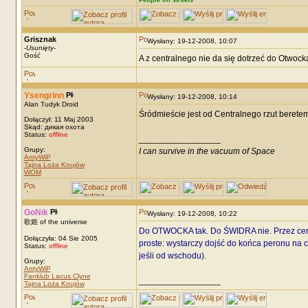
People on streets
Grisznak
Wysłany: 19-12-2008, 10:07
-
Usunięty
-
Gość
A z centralnego nie da się dotrzeć do Otwoc
Ysengrinn
Wysłany: 19-12-2008, 10:14
Alan Tudyk Droid
Śródmieście jest od Centralnego rzut berete
Dołączył: 11 Maj 2003
Skąd: дикая охота
Status:
offline
_________________
Grupy:
I can survive in the vacuum of Space
AntyWiP
Tajna Loża Knujów
WOM
GoNik
Wysłany: 19-12-2008, 10:22
歌姫 of the universe
Do OTWOCKA tak. Do ŚWIDRA nie. Przez centra
Dołączyła: 04 Sie 2005
proste: wystarczy dojść do końca peronu na ce
Status:
offline
jeśli od wschodu).
Grupy:
AntyWiP
Fanklub Lacus Clyne
_________________
Tajna Loża Knujów