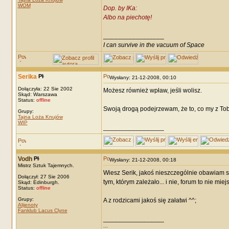
WOM
Dop. by IKa:
Albo na piechotę!
_________________
I can survive in the vacuum of Space
Serika
Wysłany: 21-12-2008, 00:10
Dołączyła: 22 Sie 2002
Możesz również wpław, jeśli wolisz.
Skąd: Warszawa
Status:
offline
Swoją drogą podejrzewam, że to, co my z Tobą
Grupy:
Tajna Loża Knujów
WIP
_________________
Vodh
Wysłany: 21-12-2008, 00:18
Mistrz Sztuk Tajemnych.
Wiesz Serik, jakoś nieszczególnie obawiam się
Dołączył: 27 Sie 2006
tym, którym zależało... i nie, forum to nie mie
Skąd: Edinburgh.
Status:
offline
Grupy:
A z rodzicami jakoś się załatwi ^^;
Alijenoty
Fanklub Lacus Clyne
_________________
...