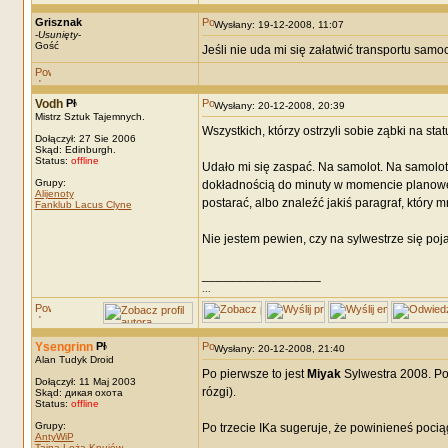
Grisznak
Wysłany: 19-12-2008, 11:07
-
Usunięty
-
Gość
Jeśli nie uda mi się załatwić transportu sam
Vodh
Wysłany: 20-12-2008, 20:39
Mistrz Sztuk Tajemnych.
Wszystkich, którzy ostrzyli sobie ząbki na s
Dołączył: 27 Sie 2006
Skąd: Edinburgh.
Status:
offline
Udało mi się zaspać. Na samolot. Na samolo
Grupy:
dokładnością do minuty w momencie planoweg
Alijenoty
postarać, albo znaleźć jakiś paragraf, który mni
Fanklub Lacus Clyne
Nie jestem pewien, czy na sylwestrze się poj
_________________
...
Ysengrinn
Wysłany: 20-12-2008, 21:40
Alan Tudyk Droid
Po pierwsze to jest
Miyak
Sylwestra 2008. Po 
Dołączył: 11 Maj 2003
rózgi).
Skąd: дикая охота
Status:
offline
Grupy:
Po trzecie IKa sugeruje, że powinieneś poci
AntyWiP
Tajna Loża Knujów