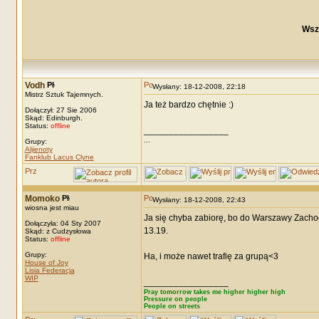
Wsz
Vodh
Wysłany: 18-12-2008, 22:18
Mistrz Sztuk Tajemnych.
Ja też bardzo chętnie :)
Dołączył: 27 Sie 2006
Skąd: Edinburgh.
Status:
offline
_________________
...
Grupy:
Alijenoty
Fanklub Lacus Clyne
Momoko
Wysłany: 18-12-2008, 22:43
wiosna jest miau
Ja się chyba zabiorę, bo do Warszawy Zachod
Dołączyła: 04 Sty 2007
13.19.
Skąd: z Cudzysłowa
Status:
offline
Grupy:
Ha, i może nawet trafię za grupą<3
House of Joy
Lisia Federacja
WIP
_________________
Pray tomorrow takes me higher higher high
Pressure on people
People on streets