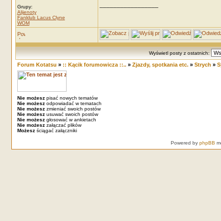
_________________
Grupy:
Alijenoty
Fanklub Lacus Clyne
WOM
Wyświetl posty z ostatnich:
Forum Kotatsu
»
:: Kącik forumowicza ::..
»
Zjazdy, spotkania etc.
»
Strych
»
S
Nie możesz
pisać nowych tematów
Nie możesz
odpowiadać w tematach
Nie możesz
zmieniać swoich postów
Nie możesz
usuwać swoich postów
Nie możesz
głosować w ankietach
Nie możesz
załączać plików
Możesz
ściągać załączniki
Powered by
phpBB
mo