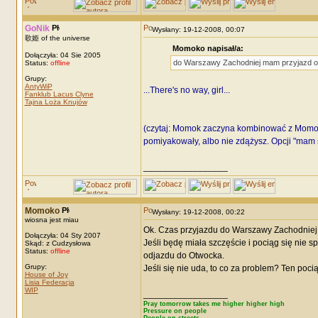
GoNik
Wysłany: 19-12-2008, 00:07
歌姫 of the universe
Momoko napisał/a:
Dołączyła: 04 Sie 2005
do Warszawy Zachodniej mam przyjazd oko
Status:
offline
Grupy:
AntyWiP
...There's no way, girl...
Fanklub Lacus Clyne
Tajna Loża Knujów
(czytaj: Momok zaczyna kombinować z Momoki
pomiyakowały, albo nie zdążysz. Opcji "mam s
_________________
Momoko
Wysłany: 19-12-2008, 00:22
wiosna jest miau
Ok. Czas przyjazdu do Warszawy Zachodniej
Dołączyła: 04 Sty 2007
Jeśli będę miała szczęście i pociąg się nie s
Skąd: z Cudzysłowa
Status:
offline
odjazdu do Otwocka.
Grupy:
Jeśli się nie uda, to co za problem? Ten poc
House of Joy
Lisia Federacja
WIP
_________________
Pray tomorrow takes me higher higher high
Pressure on people