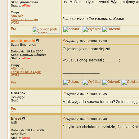
os., Maślak na tylko czwórki. Wynajmujemy wsz
Skąd: дикая охота
Status:
offline
Grupy:
_________________
AntyWiP
I can survive in the vacuum of Space
Tajna Loża Knujów
WOM
moshi_moshi
Wysłany: 04-05-2009, 19:30
Szara Emonencja
O, jestem jak najbardziej za!
Dołączyła: 19 Lis 2006
Skąd: Dąbrowa Górnicza
Status:
offline
PS Ja już chcę sierpień ;_______;
Grupy:
Alijenoty
_________________
Fanklub Lacus Clyne
WOM
Grisznak
Wysłany: 04-05-2009, 19:35
-
Usunięty
-
Gość
A jak wygląda sprawa terminu? Zmienia się j
Enevi
Wysłany: 04-05-2009, 19:40
苹果
Ja tylko tak chciałam uprzedzić, iż niezależn
Dołączyła: 20 Lut 2006
Skąd: 波伦
_________________
Status:
offline