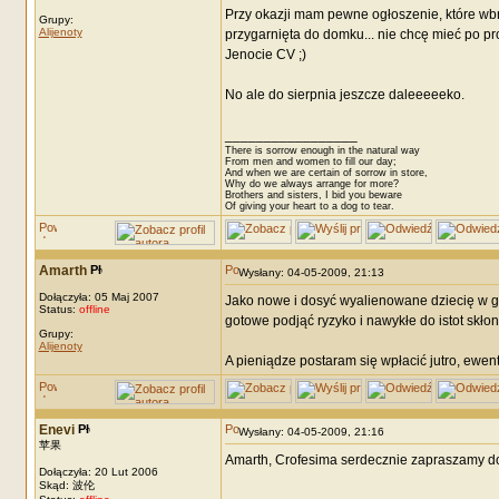
Przy okazji mam pewne ogłoszenie, które wbr
Grupy:
Alijenoty
przygarnięta do domku... nie chcę mieć po p
Jenocie CV ;)
No ale do sierpnia jeszcze daleeeeeko.
_________________
There is sorrow enough in the natural way
From men and women to fill our day;
And when we are certain of sorrow in store,
Why do we always arrange for more?
Brothers and sisters, I bid you beware
Of giving your heart to a dog to tear.
Amarth
Wysłany: 04-05-2009, 21:13
Dołączyła: 05 Maj 2007
Jako nowe i dosyć wyalienowane dziecię w gr
Status:
offline
gotowe podjąć ryzyko i nawykłe do istot skło
Grupy:
Alijenoty
A pieniądze postaram się wpłacić jutro, ewen
Enevi
Wysłany: 04-05-2009, 21:16
苹果
Amarth, Crofesima serdecznie zapraszamy do n
Dołączyła: 20 Lut 2006
Skąd: 波伦