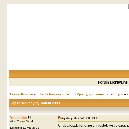
Forum archiwalne,
Forum Kotatsu
»
:: Kącik forumowicza ::..
»
Zjazdy, spotkania etc.
»
Strych
»
Z
Zjazd Wakacyjny Tanuki 2009
Ysengrinn
Wysłany: 04-05-2009, 19:10
Alan Tudyk Droid
Chyba każdy jenot jest - niestety współczesna
Dołączył: 11 Maj 2003