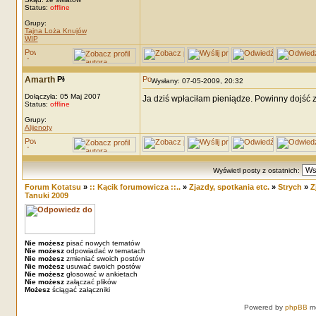
Status:
offline
Grupy:
Tajna Loża Knujów
WIP
Amarth
Wysłany: 07-05-2009, 20:32
Dołączyła: 05 Maj 2007
Ja dziś wpłaciłam pieniądze. Powinny dojść 
Status:
offline
Grupy:
Alijenoty
Wyświetl posty z ostatnich:
Forum Kotatsu
»
:: Kącik forumowicza ::..
»
Zjazdy, spotkania etc.
»
Strych
»
Z
Tanuki 2009
Nie możesz
pisać nowych tematów
Nie możesz
odpowiadać w tematach
Nie możesz
zmieniać swoich postów
Nie możesz
usuwać swoich postów
Nie możesz
głosować w ankietach
Nie możesz
załączać plików
Możesz
ściągać załączniki
Powered by
phpBB
mo