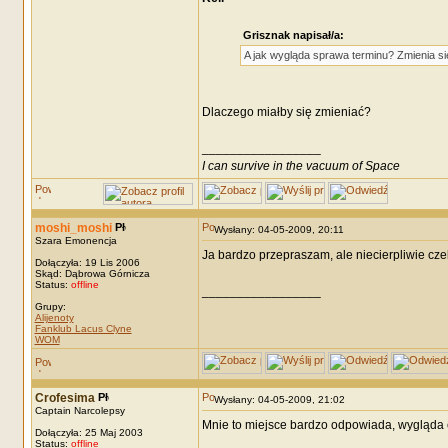
Grisznak napisał/a:
A jak wygląda sprawa terminu? Zmienia si
Dlaczego miałby się zmieniać?
_________________
I can survive in the vacuum of Space
moshi_moshi
Wysłany: 04-05-2009, 20:11
Szara Emonencja
Ja bardzo przepraszam, ale niecierpliwie cze
Dołączyła: 19 Lis 2006
Skąd: Dąbrowa Górnicza
Status:
offline
_________________
Grupy:
Alijenoty
Fanklub Lacus Clyne
WOM
Crofesima
Wysłany: 04-05-2009, 21:02
Captain Narcolepsy
Mnie to miejsce bardzo odpowiada, wygląda
Dołączyła: 25 Maj 2003
Status:
offline