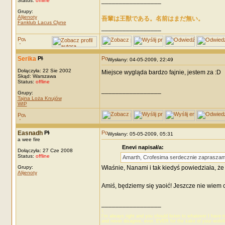
_________________
Status:
offline
Grupy:
Alijenoty
吾輩は王獣である。名前はまだ無い。
Fanklub Lacus Clyne
_________________
Serika
Wysłany: 04-05-2009, 22:49
Dołączyła: 22 Sie 2002
Miejsce wygląda bardzo fajnie, jestem za :D
Skąd: Warszawa
Status:
offline
_________________
Grupy:
Tajna Loża Knujów
WIP
Easnadh
Wysłany: 05-05-2009, 05:31
a wee fire
Enevi napisał/a:
Dołączyła: 27 Cze 2008
Status:
offline
Amarth, Crofesima serdecznie zapraszamy 
Grupy:
Właśnie, Nanami i tak kiedyś powiedziała, że
Alijenoty
Amiś, będziemy się yaoić! Jeszcze nie wiem 
_________________
☾
I’m always right and you should listen to whatever I have t
and never disagree, ever, EVER for the sake of your wolvl