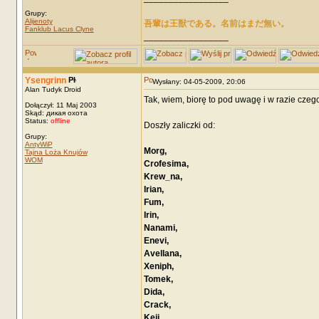
Grupy:
Alijenoty
吾輩は王獣である。名前はまだ無い。
Fanklub Lacus Clyne
_________________
Ysengrinn
Wysłany: 04-05-2009, 20:06
Alan Tudyk Droid
Tak, wiem, biorę to pod uwagę i w razie cze
Dołączył: 11 Maj 2003
Skąd: дикая охота
Status:
offline
Doszły zaliczki od:
Grupy:
AntyWiP
Morg,
Tajna Loża Knujów
WOM
Crofesima,
Krew_na,
Irian,
Fum,
Irin,
Nanami,
Enevi,
Avellana,
Xeniph,
Tomek,
Dida,
Crack,
Keii