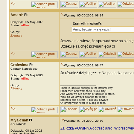
Amarth
Wysłany: 05-05-2009, 08:14
Dołączyła: 05 Maj 2007
Easnadh napisał/a:
Status:
offline
Amiś, będziemy się yaoić!
Grupy:
Alijenoty
Jeszcze nie wiesz, że sprowadzasz na siebi
Dziękuję za chęć przygarnięcia :3
Crofesima
Wysłany: 05-05-2009, 08:47
Captain Narcolepsy
Ja również dziękuję~~ :> Na podłodze sama
Dołączyła: 25 Maj 2003
Status:
offline
_________________
Grupy:
There is sorrow enough in the natural way
Alijenoty
From men and women to fill our day;
And when we are certain of sorrow in store,
Why do we always arrange for more?
Brothers and sisters, I bid you beware
Of giving your heart to a dog to tear.
Miya-chan
Wysłany: 07-05-2009, 20:30
Aoi Tabibito
Zaliczka POWINNA dotrzeć jutro. W przeciw
Dołączyła: 08 Lip 2002
Skąd: ze światów