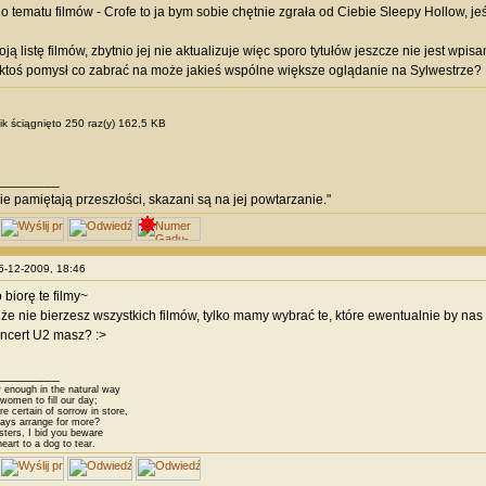
 tematu filmów - Crofe to ja bym sobie chętnie zgrała od Ciebie Sleepy Hollow, jeśl
ją listę filmów, zbytnio jej nie aktualizuje więc sporo tytułów jeszcze nie jest wpi
toś pomysł co zabrać na może jakieś wspólne większe oglądanie na Sylwestrze?
ik ściągnięto 250 raz(y) 162,5 KB
________
nie pamiętają przeszłości, skazani są na jej powtarzanie."
25-12-2009, 18:46
 biorę te filmy~
e nie bierzesz wszystkich filmów, tylko mamy wybrać te, które ewentualnie by nas
koncert U2 masz? :>
________
 enough in the natural way
omen to fill our day;
 certain of sorrow in store,
ys arrange for more?
sters, I bid you beware
eart to a dog to tear.