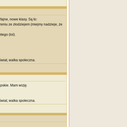
fajne, nowe klasy. Są to:
czeniu ze złodziejem (miejmy nadzieje, że
łego (lol).
wiat, walka społeczna.
epskie. Mam wizję.
wiat, walka społeczna.