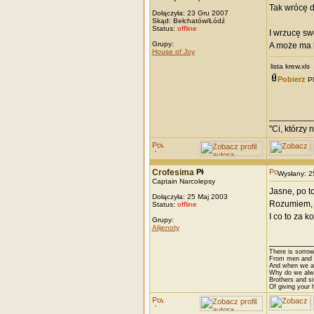
Tak wrócę do
Dołączyła: 23 Gru 2007
Skąd: Bełchatów/Łódź
Status:
offline
I wrzucę swo
Grupy:
A może ma k
House of Joy
lista krew.xls
Pobierz
Pl
_________
"Ci, którzy 
Crofesima
Wysłany: 
Captain Narcolepsy
Jasne, po to
Dołączyła: 25 Maj 2003
Rozumiem, ż
Status:
offline
I co to za 
Grupy:
Alijenoty
_________
There is sorrow
From men and w
And when we are
Why do we alwa
Brothers and si
Of giving your h