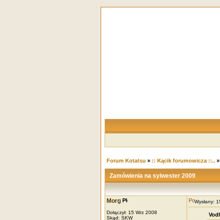
Forum Kotatsu
»
:: Kącik forumowicza ::..
Zamówienia na sylwester 2009
Morg
Wysłany: 
Dołączył: 15 Wrz 2008
Vodh
Skąd: SKW