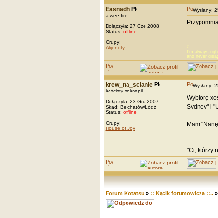
Easnadh
Wysłany: 
a wee fire
Przypomniał
Dołączyła: 27 Cze 2008
Status:
offline
_________
Grupy:
☾
Alijenoty
I’m always righ
and never disag
krew_na_scianie
Wysłany: 
kościsty seksapil
Wybiorę xoś 
Dołączyła: 23 Gru 2007
Sydney" i "
Skąd: Bełchatów/Łódź
Status:
offline
Grupy:
Mam "Nanę"
House of Joy
_________
"Ci, którzy 
Forum Kotatsu
»
:: Kącik forumowicza ::..