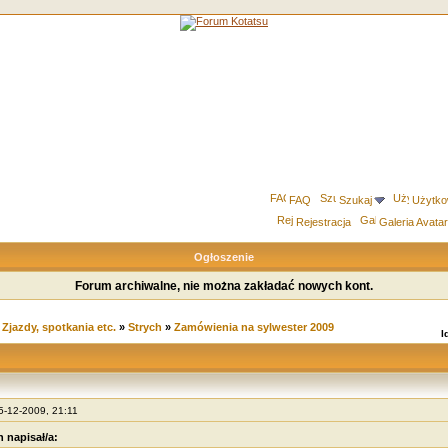
FAQ
Szukaj
Użytko
Rejestracja
Galeria Avata
Ogłoszenie
Forum archiwalne, nie można zakładać nowych kont.
»
Zjazdy, spotkania etc.
»
Strych
»
Zamówienia na sylwester 2009
I
15-12-2009, 21:11
 napisał/a: