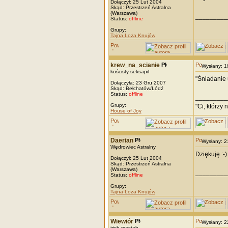
Dołączył: 25 Lut 2004
Skąd: Przestrzeń Astralna
(Warszawa)
_________
Status:
offline
Grupy:
Tajna Loża Knujów
krew_na_scianie
Wysłany: 
kościsty seksapil
"Śniadanie u
Dołączyła: 23 Gru 2007
Skąd: Bełchatów/Łódź
Status:
offline
_________
Grupy:
"Ci, którzy 
House of Joy
Daerian
Wysłany: 
Wędrowiec Astralny
Dziękuję :-)
Dołączył: 25 Lut 2004
Skąd: Przestrzeń Astralna
(Warszawa)
_________
Status:
offline
Grupy:
Tajna Loża Knujów
Wiewiór
Wysłany: 
irish mastah