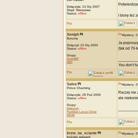
Potwierdzam
Dołączyła: 13 Sty 2007
Skąd: Warszawa
Status:
offline
I biorę też
Xeniph
Wysłany: 
Buruma
Ja poproszę
Dołączył: 23 Sty 2003
(tak od 70-t
Status:
offline
Grupy:
AntyWiP
_________
WIP
You don't h
Salva
Wysłany: 
Prince Charming
Raczej nie 
Dołączyła: 29 Paź 2006
ale niekoni
Status:
offline
Grupy:
Alijenoty
_________
Fanklub Lacus Clyne
WOM
krew_na_scianie
Wysłany: 
kościsty seksapil