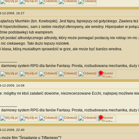
18-12-2009, 16:27
jtańszy Munhkin (tzn. Kowbojski). Jest fajny, fajniejszy od gotyckiego. Zawiera też 
yli hiperzłośliwiec, sam z siebie niezbyt ofensywny, ale wredny. Hiperpaker w połą
źmie podstawkę) lub wampirem.
li postać altruistycznego altruisty, który może pomagać postacią nie robiąc im nic z
 nic ciekawego. Taki dużo lepszy niziołek.
yli klasa, którą musiałbym sprawdzić w grze, ale może być bardzo wredna.
________
i
darmowy system RPG dla fanów Fantasy. Prosta, rozbudowana mechanika, duży ś
19-12-2009, 14:08
: mógłby mi ktoś załatwić dowolne, niezrecenzowane Ecchi, najlepiej możliwie ki
________
i
darmowy system RPG dla fanów Fantasy. Prosta, rozbudowana mechanika, duży ś
19-12-2009, 22:40
 może film "Śniadanie u Tiffaniego"?