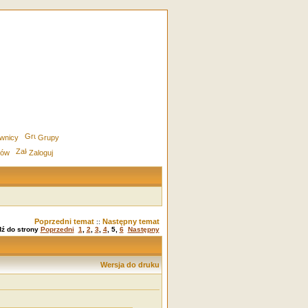
wnicy
Grupy
rów
Zaloguj
Poprzedni temat
Następny temat
::
dź do strony
Poprzedni
1
,
2
,
3
,
4
,
5
,
6
Następny
Wersja do druku