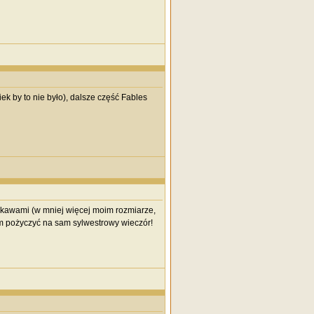
k by to nie było), dalsze część Fables
rękawami (w mniej więcej moim rozmiarze,
am pożyczyć na sam sylwestrowy wieczór!