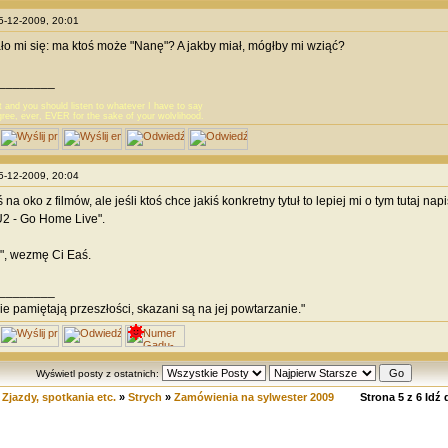
25-12-2009, 20:01
o mi się: ma ktoś może "Nanę"? A jakby miał, mógłby mi wziąć?
________
t and you should listen to whatever I have to say
ree, ever, EVER for the sake of your wolvlihood.
25-12-2009, 20:04
na oko z filmów, ale jeśli ktoś chce jakiś konkretny tytuł to lepiej mi o tym tutaj nap
U2 - Go Home Live".
, wezmę Ci Eaś.
________
nie pamiętają przeszłości, skazani są na jej powtarzanie."
Wyświetl posty z ostatnich:
»
Zjazdy, spotkania etc.
»
Strych
»
Zamówienia na sylwester 2009
Strona
5
z
6
Idź 