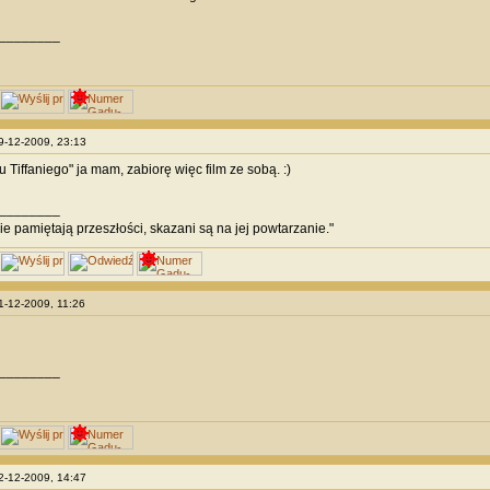
________
19-12-2009, 23:13
 Tiffaniego" ja mam, zabiorę więc film ze sobą. :)
________
nie pamiętają przeszłości, skazani są na jej powtarzanie."
21-12-2009, 11:26
________
22-12-2009, 14:47