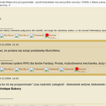
 kolei Maieczka przypomniała - jeżeli ktokolwiek ma wszystkie sezony i OAVki z Maria sama 
echnę :3
e.
________
ie należy znienacka pałą przez łeb zdzielić, od czego ów zdziwiony wielce, a i do zeznań skłonniejszy byw
16-12-2009, 21:10
i, że postara się wziąć podstawkę Munchkina.
________
i
darmowy system RPG dla fanów Fantasy. Prosta, rozbudowana mechanika, duży ś
18-12-2009, 14:02
 bo mi się przypomniało" czas nadrobić zaległość - ktokolwiek widział, ktokolwiek 
Antique Bakery
.
________