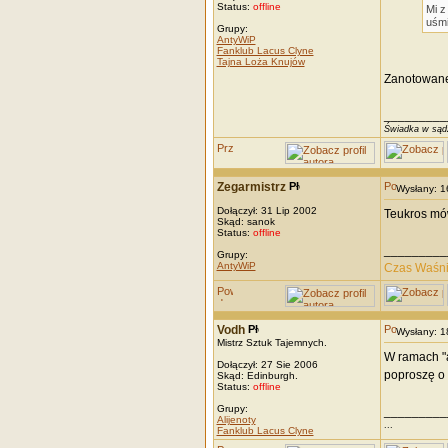
Status:
offline
Mi z
uśmi
Grupy:
AntyWiP
Fanklub Lacus Clyne
Tajna Loża Knujów
Zanotowan
_________
Świadka w sądz
Zegarmistrz
Wysłany: 
Dołączył: 31 Lip 2002
Teukros mów
Skąd: sanok
Status:
offline
_________
Grupy:
AntyWiP
Czas Waśn
Vodh
Wysłany: 
Mistrz Sztuk Tajemnych.
W ramach "a
Dołączył: 27 Sie 2006
poproszę o
Skąd: Edinburgh.
Status:
offline
Grupy:
_________
Alijenoty
...
Fanklub Lacus Clyne