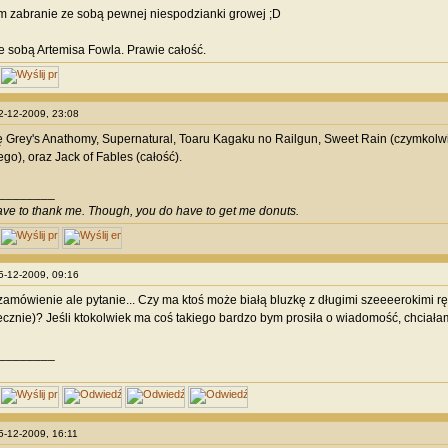
 zabranie ze sobą pewnej niespodzianki growej ;D
 ze sobą Artemisa Fowla. Prawie całość.
22-12-2009, 23:08
 Grey's Anathomy, Supernatural, Toaru Kagaku no Railgun, Sweet Rain (czymkolwie
ego), oraz Jack of Fables (całość).
________
ave to thank me. Though, you do have to get me donuts.
25-12-2009, 09:16
zamówienie ale pytanie... Czy ma ktoś może białą bluzkę z długimi szeeeerokimi 
ecznie)? Jeśli ktokolwiek ma coś takiego bardzo bym prosiła o wiadomość, chciał
________
25-12-2009, 16:11