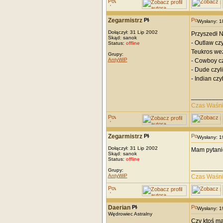
Zegarmistrz
Wysłany: 
Dołączył: 31 Lip 2002
Przyszedł Na
Skąd: sanok
- Outlaw cz
Status:
offline
Teukros we
Grupy:
AntyWiP
- Cowboy czy
- Dude czyli
- Indian cz
_________
Czas Waśn
Zegarmistrz
Wysłany: 
Dołączył: 31 Lip 2002
Mam pytanie
Skąd: sanok
Status:
offline
_________
Grupy:
AntyWiP
Czas Waśn
Daerian
Wysłany: 
Wędrowiec Astralny
Czy ktoś ma