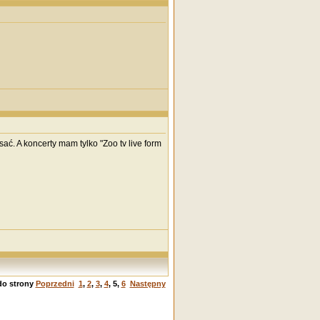
isać. A koncerty mam tylko "Zoo tv live form
do strony
Poprzedni
1
,
2
,
3
,
4
,
5
,
6
Następny