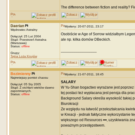
The difference between fiction and reality? F
Daerian
Wysłany: 20-07-2011, 23:17
Wędrowiec Astralny
Osobiście w Age of Sorrow widziałbym Legen
Dołączył: 25 Lut 2004
ale np. kilka domów DBeckich.
Skąd: Przestrzeń Astralna
(Warszawa)
Status:
offline
_________________
Grupy:
Tajna Loża Knujów
Bezimienny
Wysłany: 21-07-2011, 18:45
Najmniejszy pomiot chaosu
SALARY
Dołączył: 05 Sty 2005
W Yu-Shan bogactwo wyrażane jest poprzez kw
Skąd: Z otchłani wieków dawno
zapomnianych.
tej postaci też wypłacana jest pensja dla pra
Status:
offline
Background Salary określa wysokość takiej p
Biurokracji
Ze względu na łatwość przekształcania kwinte
w Kreacji - jednak faktyczne wykorzystanie 
większego od Resources •••, uzyskiwania znac
poważnym przestępstwem.