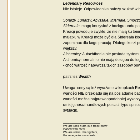
Legendary Resources
Nie istnieje. Odpowiednika należy szukać w 
Solarzy, Lunarzy, Abyssale, Infernale, Smocz
Sidereale
: mogą korzystać z backgroundu p
Kreacji powoduje zwykle, że nie mają ku te
majątku w Kreacji może być dla Sidereala kł
zapominać dla kogo pracują. Dlatego koszt p
większy.
Alchemicy
: Autochthonia nie posiada system
Alchemicy normalnie nie mają dostępu do teg
- choć wartość nabywcza takich zasobów pow
patrz też
Wealth
Uwaga: ceny są też wyrażane w kropkach Reso
wartości NIE przekłada się na posiadanie ba
wartości można najprawdopodobniej wykorzys
umiejętności handlowych postaci, typu spr
sytuacji).
_________________
We are rock stars in a freak show
loaded with steel.
We are riders, the fighters,
the renegades on wheels.