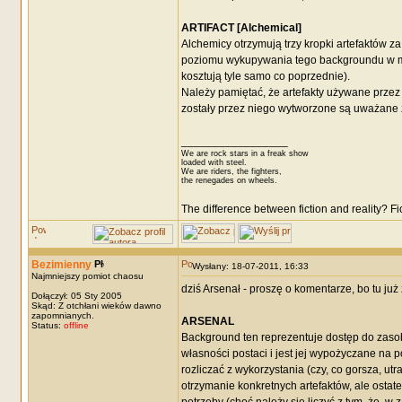
ARTIFACT [Alchemical]
Alchemicy otrzymują trzy kropki artefaktów
poziomu wykupywania tego backgroundu w mom
kosztują tyle samo co poprzednie).
Należy pamiętać, że artefakty używane przez
zostały przez niego wytworzone są uważane 
_________________
We are rock stars in a freak show
loaded with steel.
We are riders, the fighters,
the renegades on wheels.
The difference between fiction and reality? F
Bezimienny
Wysłany: 18-07-2011, 16:33
Najmniejszy pomiot chaosu
dziś Arsenał - proszę o komentarze, bo tu ju
Dołączył: 05 Sty 2005
Skąd: Z otchłani wieków dawno
zapomnianych.
ARSENAL
Status:
offline
Background ten reprezentuje dostęp do zasob
własności postaci i jest jej wypożyczane na p
rozliczać z wykorzystania (czy, co gorsza, ut
otrzymanie konkretnych artefaktów, ale ostat