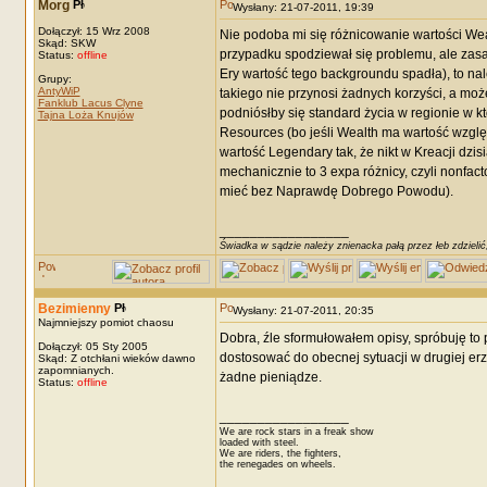
Morg
Wysłany: 21-07-2011, 19:39
Dołączył: 15 Wrz 2008
Nie podoba mi się różnicowanie wartości Wea
Skąd: SKW
przypadku spodziewał się problemu, ale zasada
Status:
offline
Ery wartość tego backgroundu spadła), to nal
Grupy:
AntyWiP
takiego nie przynosi żadnych korzyści, a może
Fanklub Lacus Clyne
podniósłby się standard życia w regionie w k
Tajna Loża Knujów
Resources (bo jeśli Wealth ma wartość względn
wartość Legendary tak, że nikt w Kreacji dzis
mechanicznie to 3 expa różnicy, czyli nonfact
mieć bez Naprawdę Dobrego Powodu).
_________________
Świadka w sądzie należy znienacka pałą przez łeb zdzielić
Bezimienny
Wysłany: 21-07-2011, 20:35
Najmniejszy pomiot chaosu
Dobra, źle sformułowałem opisy, spróbuję to
Dołączył: 05 Sty 2005
dostosować do obecnej sytuacji w drugiej erz
Skąd: Z otchłani wieków dawno
zapomnianych.
żadne pieniądze.
Status:
offline
_________________
We are rock stars in a freak show
loaded with steel.
We are riders, the fighters,
the renegades on wheels.