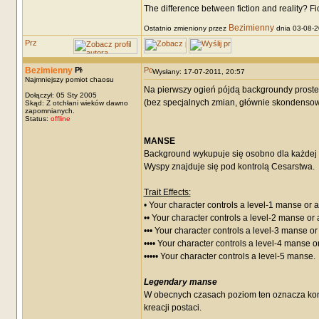
The difference between fiction and reality? F
Bezimienny
Ostatnio zmieniony przez
dnia 03-08-20
Bezimienny
Wysłany: 17-07-2011, 20:57
Najmniejszy pomiot chaosu
Na pierwszy ogień pójdą backgroundy proste 
Dołączył: 05 Sty 2005
(bez specjalnych zmian, głównie skondensowa
Skąd: Z otchłani wieków dawno
zapomnianych.
Status:
offline
MANSE
Background wykupuje się osobno dla każdej
Wyspy znajduje się pod kontrolą Cesarstwa.
Trait Effects:
• Your character controls a level-1 manse or 
•• Your character controls a level-2 manse or
••• Your character controls a level-3 manse o
•••• Your character controls a level-4 manse 
••••• Your character controls a level-5 manse.
Legendary manse
W obecnych czasach poziom ten oznacza kon
kreacji postaci.