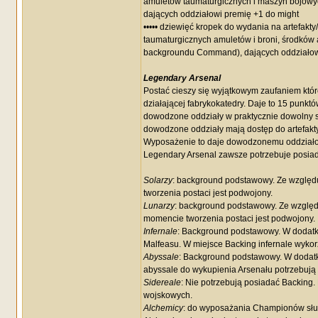
amuletów taumaturgicznych i maszyn bojowyc
dających oddziałowi premię +1 do might
••••• dziewięć kropek do wydania na artefakt
taumaturgicznych amuletów i broni, środków 
backgroundu Command), dających oddziałow
Legendary Arsenal
Postać cieszy się wyjątkowym zaufaniem które
działającej fabrykokatedry. Daje to 15 punkt
dowodzone oddziały w praktycznie dowolny sp
dowodzone oddziały mają dostęp do artefakt
Wyposażenie to daje dowodzonemu oddziałow
Legendary Arsenal zawsze potrzebuje posiad
Solarzy
: background podstawowy. Ze względ
tworzenia postaci jest podwojony.
Lunarzy
: background podstawowy. Ze względu
momencie tworzenia postaci jest podwojony.
Infernale
: Background podstawowy. W dodatku 
Malfeasu. W miejsce Backing infernale wykor
Abyssale
: Background podstawowy. W dodatk
abyssale do wykupienia Arsenału potrzebuj
Sidereale
: Nie potrzebują posiadać Backing.
wojskowych.
Alchemicy
: do wyposażania Championów służy