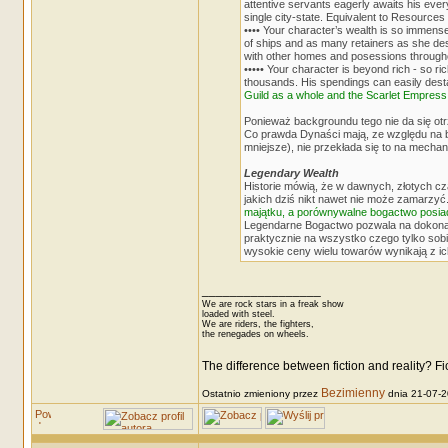
attentive servants eagerly awaits his eve
single city-state. Equivalent to Resources •
•••• Your character’s wealth is so immense,
of ships and as many retainers as she desi
with other homes and posessions through
••••• Your character is beyond rich - so r
thousands. His spendings can easily dest
Guild as a whole and the Scarlet Empress
Ponieważ backgroundu tego nie da się ot
Co prawda Dynaści mają, ze względu na 
mniejsze), nie przekłada się to na mechan
Legendary Wealth
Historie mówią, że w dawnych, złotych c
jakich dziś nikt nawet nie może zamarzyć
majątku, a porównywalne bogactwo posiad
Legendarne Bogactwo pozwala na dokonani
praktycznie na wszystko czego tylko sobi
wysokie ceny wielu towarów wynikają z ich
_________________
We are rock stars in a freak show
loaded with steel.
We are riders, the fighters,
the renegades on wheels.
The difference between fiction and reality? F
Bezimienny
Ostatnio zmieniony przez
dnia 21-07-20