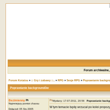
Forum archiwalne,
Forum Kotatsu
»
:: Gry i zabawy ::..
»
RPG
»
Sesje RPG
»
Poprawianie backg
Poprawianie backgroundów
Bezimienny
Wysłany: 17-07-2011, 20:56
Poprawianie back
Najmniejszy pomiot chaosu
W tym temacie będę wrzucał po kolei propozy
Dołączył: 05 Sty 2005