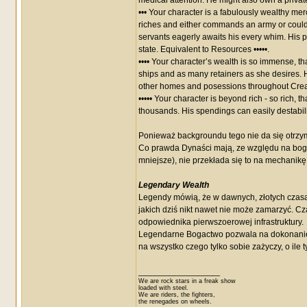
medical attention. He might also own a privat
••• Your character is a fabulously wealthy mer
riches and either commands an army or could r
servants eagerly awaits his every whim. His p
state. Equivalent to Resources •••••.
•••• Your character’s wealth is so immense, tha
ships and as many retainers as she desires. H
other homes and posessions throughout Creatio
••••• Your character is beyond rich - so rich,
thousands. His spendings can easily destabili
Ponieważ backgroundu tego nie da się otrzy
Co prawda Dynaści mają, ze względu na bog
mniejsze), nie przekłada się to na mechanikę
Legendary Wealth
Legendy mówią, że w dawnych, złotych czas
jakich dziś nikt nawet nie może zamarzyć. C
odpowiednika pierwszoerowej infrastruktury.
Legendarne Bogactwo pozwala na dokonanie ni
na wszystko czego tylko sobie zażyczy, o ile 
_________________
We are rock stars in a freak show
loaded with steel.
We are riders, the fighters,
the renegades on wheels.