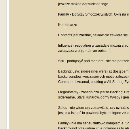
jeszcze można dorzucić do tego
Family
- Dotyczy Smoczokrwistych. Określa i
Komentarze:
Contacts jest zbędne, calkowicie zawiera s
Influence i reputation w zasadzie można zlać
zwłaszcza z oryginalnym opisem.
Sifu - podłączyć pod mentora. Nie ma potrze
Backing: użyć siderealnej wersji (z dostęp
backgroundów tymczasowych może zależeć od 
Command i Arsenal, backing w All-Seeing Eye 
Liege/Infamy - zasadniczo jest to Backing + 
siderealne, Starsi lunarów, domy Wyspy i gen
Spies - nie wiem czy zostawić to, czy uznać z
jesli ma istnieć to powinno być dostępne ze 
Family - nie ma sensu fluffowo kompletnie. S
background przewiduje i nie powinni za to pł