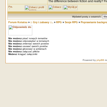
The difference between fiction and reality? F
Wyświetl posty z ostatnich:
Forum Kotatsu
»
:: Gry i zabawy ::..
»
RPG
»
Sesje RPG
»
Poprawianie backg
Nie możesz
pisać nowych tematów
Nie możesz
odpowiadać w tematach
Nie możesz
zmieniać swoich postów
Nie możesz
usuwać swoich postów
Nie możesz
głosować w ankietach
Nie możesz
załączać plików
Możesz
ściągać załączniki
Powered by
phpBB
mo