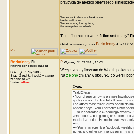
przybycia do niebios pierwszego silniejszeg
_________________
We are rock stars in a freak show
loaded with steel.
We are riders, the fighters,
the renegades on wheels.
The difference between fiction and reality? F
Bezimienny
Ostatnio zmieniony przez
dnia 21-07-20
Bezimienny
Wysłany: 21-07-2011, 19:03
Najmniejszy pomiot chaosu
Wersja zmodyfikowana do Wealth po komenta
Dołączył: 05 Sty 2005
Na
zielono
zmiany w stosunku do wersji popr
Skąd: Z otchłani wieków dawno
zapomnianych.
Status:
offline
Cytat:
Trait Effects:
• Your character owns a single townhouse 
quality in case the first falls ill. Your c
can afford most minor forms of entertainme
on feast days. Your character almost cert
•• Your character is exceedingly wealthy.
arms, rides a fine gelding or stallion, and
medical attention. He might also own a pr
••••.
••• Your character is a fabulously wealthy
riches and either commands an army or cou