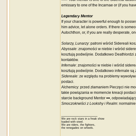
emissary to one of the Incarnae or (if you hav
Legendary Mentor
If your character is powerful enough to posse
him advice, let alone orders. If there is someo
Autochthon, or, if you are really desperate, o
Solarzy, Lunarzy
: patroni wśród Sidereali kos
Abyssale
: znajomości w niebie i wśród sidere
kosztują podwójnie. Dodatkowo Deathlordzi 
kontaktów.
Infernale
: znajomości w niebie i wśród sidere
kosztują podwójnie. Dodatkowo infernale są 
Sidereale
: ze względu na problemy wywoływ
postaci.
Alchemicy: przed złamaniem Pieczęci nie mog
takie powiązania w momencie kreacji postaci
starcie background Mentor •••, odpowiadają
Smoczokrwiści z Lookshy i Realm
: normalnie
_________________
We are rock stars in a freak show
loaded with steel.
We are riders, the fighters,
the renegades on wheels.