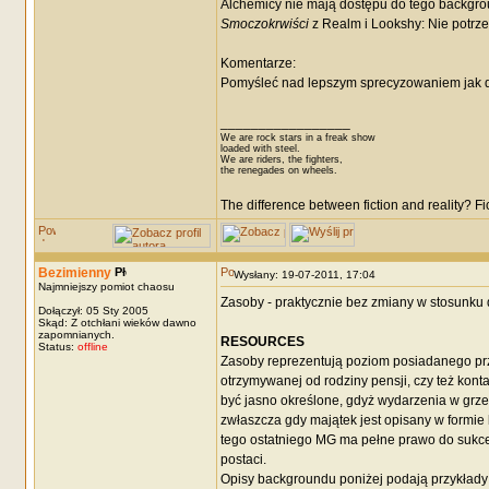
Alchemicy nie mają dostępu do tego backgro
Smoczokrwiści
z Realm i Lookshy: Nie potrz
Komentarze:
Pomyśleć nad lepszym sprecyzowaniem jak d
_________________
We are rock stars in a freak show
loaded with steel.
We are riders, the fighters,
the renegades on wheels.
The difference between fiction and reality? F
Bezimienny
Wysłany: 19-07-2011, 17:04
Najmniejszy pomiot chaosu
Zasoby - praktycznie bez zmiany w stosunku 
Dołączył: 05 Sty 2005
Skąd: Z otchłani wieków dawno
zapomnianych.
RESOURCES
Status:
offline
Zasoby reprezentują poziom posiadanego pr
otrzymywanej od rodziny pensji, czy też kon
być jasno określone, gdyż wydarzenia w grz
zwłaszcza gdy majątek jest opisany w formie
tego ostatniego MG ma pełne prawo do sukc
postaci.
Opisy backgroundu poniżej podają przykłady 