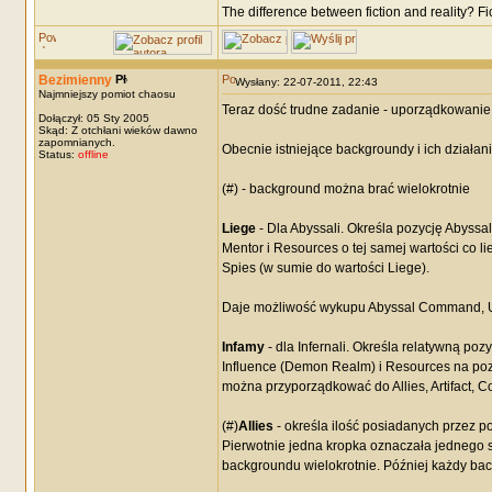
The difference between fiction and reality? F
Bezimienny
Wysłany: 22-07-2011, 22:43
Najmniejszy pomiot chaosu
Teraz dość trudne zadanie - uporządkowanie
Dołączył: 05 Sty 2005
Skąd: Z otchłani wieków dawno
zapomnianych.
Obecnie istniejące backgroundy i ich działani
Status:
offline
(#) - background można brać wielokrotnie
Liege
- Dla Abyssali. Określa pozycję Abyssa
Mentor i Resources o tej samej wartości co l
Spies (w sumie do wartości Liege).
Daje możliwość wykupu Abyssal Command, U
Infamy
- dla Infernali. Określa relatywną po
Influence (Demon Realm) i Resources na poz
można przyporządkować do Allies, Artifact, Co
(#)
Allies
- określa ilość posiadanych przez p
Pierwotnie jedna kropka oznaczała jednego 
backgroundu wielokrotnie. Później każdy bac