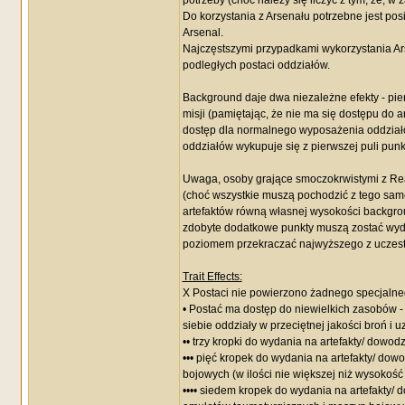
potrzeby (choć należy się liczyć z tym, że, w 
Do korzystania z Arsenału potrzebne jest po
Arsenal.
Najczęstszymi przypadkami wykorzystania Ars
podległych postaci oddziałów.
Background daje dwa niezależne efekty - pier
misji (pamiętając, że nie ma się dostępu do 
dostęp dla normalnego wyposażenia oddział
oddziałów wykupuje się z pierwszej puli punk
Uwaga, osoby grające smoczokrwistymi z Re
(choć wszystkie muszą pochodzić z tego same
artefaktów równą własnej wysokości backgrou
zdobyte dodatkowe punkty muszą zostać wyda
poziomem przekraczać najwyższego z uczest
Trait Effects:
X Postaci nie powierzono żadnego specjaln
• Postać ma dostęp do niewielkich zasobów 
siebie oddziały w przeciętnej jakości broń i u
•• trzy kropki do wydania na artefakty/ dowod
••• pięć kropek do wydania na artefakty/ dow
bojowych (w ilości nie większej niż wysoko
•••• siedem kropek do wydania na artefakty/ 