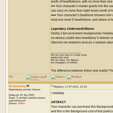
worth of hearthstones, with no more than one 
•••• Your character’s master grants him the 
can carry no more than eight levels worth of h
••••• Your character’s Deathlord showers him 
most one level-5 hearthstone, and others of le
Legendary Underworld Manse
Osoby z tym poziomem backgroundu miałyby 
na własny użytek dwa heartstony 5-dotowe or
Obecnie nie wiadomo jeszcze o żadnym abyss
_________________
We are rock stars in a freak show
loaded with steel.
We are riders, the fighters,
the renegades on wheels.
The difference between fiction and reality? F
Bezimienny
Wysłany: 17-07-2011, 22:18
Najmniejszy pomiot chaosu
i artefakty
Dołączył: 05 Sty 2005
Skąd: Z otchłani wieków dawno
zapomnianych.
ARTIFACT
Status:
offline
Your character can purchase this Background m
and this is the Background cost of that particul