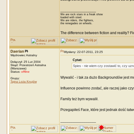
_________________
We are rock stars in a freak show
loaded with steel.
We are riders, the fighters,
the renegades on wheels.
The difference between fiction and reality? F
Daerian
Wysłany: 22-07-2011, 23:25
Wędrowiec Astralny
Cytat:
Dołączył: 25 Lut 2004
Skąd: Przestrzeń Astralna
Spies - nie wiem czy zostawić to, czy uzn
(Warszawa)
Status:
offline
Wywalić - i tak za dużo Backgroundów jest m
Grupy:
Tajna Loża Knujów
Influence powinno zostać, ale raczej jako czy
Family też bym wywalił.
Przegapiłeś Face, które jest jednak dość łatwe
_________________