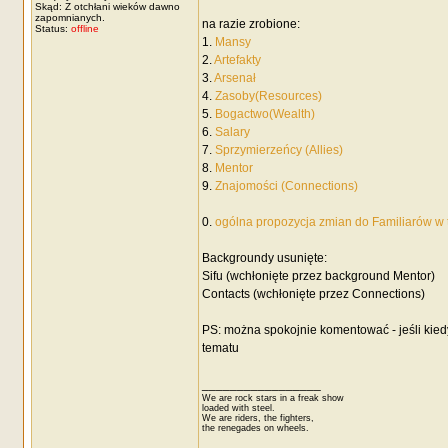
Skąd: Z otchłani wieków dawno
zapomnianych.
na razie zrobione:
Status:
offline
1.
Mansy
2.
Artefakty
3.
Arsenał
4.
Zasoby(Resources)
5.
Bogactwo(Wealth)
6.
Salary
7.
Sprzymierzeńcy (Allies)
8.
Mentor
9.
Znajomości (Connections)
0.
ogólna propozycja zmian do Familiarów w
Backgroundy usunięte:
Sifu (wchłonięte przez background Mentor)
Contacts (wchłonięte przez Connections)
PS: można spokojnie komentować - jeśli kied
tematu
_________________
We are rock stars in a freak show
loaded with steel.
We are riders, the fighters,
the renegades on wheels.