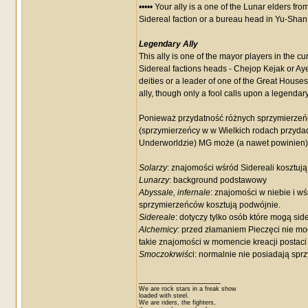
••••• Your ally is a one of the Lunar elders f
Sidereal faction or a bureau head in Yu-Shan
Legendary Ally
This ally is one of the mayor players in the cu
Sidereal factions heads - Chejop Kejak or A
deities or a leader of one of the Great House
ally, though only a fool calls upon a legendary
Ponieważ przydatność różnych sprzymierzeńc
(sprzymierzeńcy w w Wielkich rodach przydadz
Underworldzie) MG może (a nawet powinien) 
Solarzy
: znajomości wśród Sidereali kosztują
Lunarzy
: background podstawowy
Abyssale, infernale
: znajomości w niebie i wś
sprzymierzeńców kosztują podwójnie.
Sidereale
: dotyczy tylko osób które mogą sid
Alchemicy
: przed złamaniem Pieczęci nie mo
takie znajomości w momencie kreacji postaci
Smoczokrwiśc
i: normalnie nie posiadają spr
_________________
We are rock stars in a freak show
loaded with steel.
We are riders, the fighters,