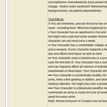
oszczędzania i konsekwencje życia ponad st
Uwaga - trudno sobie wyobrazić Wyniesionego
backgroundzie, lub jakimś odpowiedniku.
Trait Effects:
X You are homeless, and are forced to live on 
need - including food. What has happened to f
• Your character has an apartment or hut and
but might own a pet and some smaller domestic 
character can eat meat once a week.
•• Your character has a comfortable cottage o
and a weapon. If your character supports a fami
day and afford hard liquor as well as beer.
••• Your character owns a townhouse or a pros
case the first falls ill. Your character has a 
and can regularly afford all manner of enterta
sweetmeats on feast days. Your character almo
•••• Your character is exceedingly wealthy. A
arms, rides a fine gelding or stallion, and alo
medical attention. He might also own a priva
••••• Your character is a fabulously wealthy m
commands an army or could rent one at need. 
await his every whim.
Note: Almost everyone in Creation has at lea