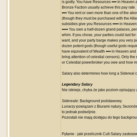
is godly. You have Resources •••• in Heaven a
Bronze Faction usually achieve this pay rate.
•••• You rent or own more than one of the ab
(though they must be purchased with the Alli
subsidies give you Resources ••••• in Heaven a
••••• You own a half-dozen grand palaces, p
whim. If you chose, your parties could last f
want, and your party barge makes you very popu
dozen potent gods (though useful gods requir
have equivalent of Wealth •••• in Heaven and We
bring attention of celestial censors). Only th
or Celestial powerbroker you owe and how man
Salary also determines how long a Sidereal c
Legendary Salary
Nie istnieje, chyba że jako poziom opisujący 
Sidereale
: Background podstawowy.
Lunarzy
powiązani z Biurami natury, Sezonów
to jednak podwójnie.
Pozostali nie mają dostępu do tego backgro
Pytanie - jaki przelicznik Cult-Salary zastos