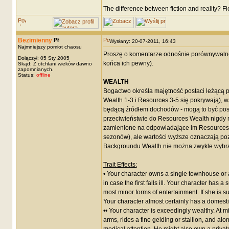
The difference between fiction and reality? F
Bezimienny
Wysłany: 20-07-2011, 16:43
Najmniejszy pomiot chaosu
Proszę o komentarze odnośnie porównywalnej 
Dołączył: 05 Sty 2005
końca ich pewny).
Skąd: Z otchłani wieków dawno
zapomnianych.
Status:
offline
WEALTH
Bogactwo określa majętność postaci leżącą
Wealth 1-3 i Resources 3-5 się pokrywają), w
będącą źródłem dochodów - mogą to być posi
przeciwieństwie do Resources Wealth nigdy n
zamienione na odpowiadające im Resources (
sezonów), ale wartości wyższe oznaczają poz
Backgroundu Wealth nie można zwykle wybrać 
Trait Effects:
• Your character owns a single townhouse or 
in case the first falls ill. Your character ha
most minor forms of entertainment. If she is s
Your character almost certainly has a domesti
•• Your character is exceedingly wealthy. At 
arms, rides a fine gelding or stallion, and alo