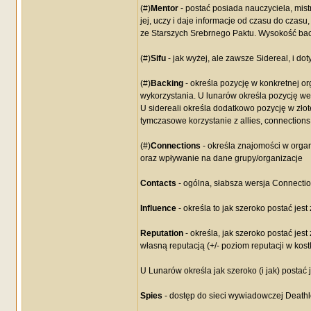
(#)
Mentor
- postać posiada nauczyciela, mistr
jej, uczy i daje informacje od czasu do cza
ze Starszych Srebrnego Paktu. Wysokość back
(#)
Sifu
- jak wyżej, ale zawsze Sidereal, i do
(#)
Backing
- określa pozycję w konkretnej 
wykorzystania. U lunarów określa pozycję we 
U sidereali określa dodatkowo pozycję w złot
tymczasowe korzystanie z allies, connections
(#)
Connections
- określa znajomości w orga
oraz wpływanie na dane grupy/organizacje
Contacts
- ogólna, słabsza wersja Connecti
Influence
- określa to jak szeroko postać jest 
Reputation
- określa, jak szeroko postać jes
własną reputacją (+/- poziom reputacji w kos
U Lunarów określa jak szeroko (i jak) postać
Spies
- dostęp do sieci wywiadowczej Death