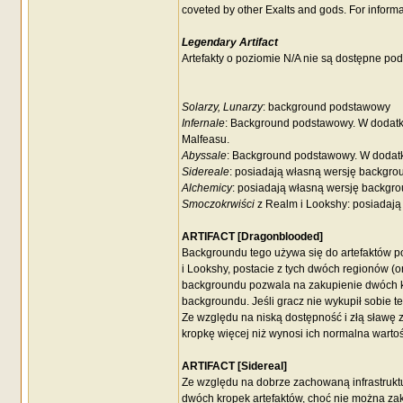
coveted by other Exalts and gods. For informat
Legendary Artifact
Artefakty o poziomie N/A nie są dostępne pod
Solarzy, Lunarzy
: background podstawowy
Infernale
: Background podstawowy. W dodatku 
Malfeasu.
Abyssale
: Background podstawowy. W dodatk
Sidereale
: posiadają własną wersję backgrou
Alchemicy
: posiadają własną wersję backgrou
Smoczokrwiści
z Realm i Lookshy: posiadają 
ARTIFACT [Dragonblooded]
Backgroundu tego używa się do artefaktów p
i Lookshy, postacie z tych dwóch regionów (o
backgroundu pozwala na zakupienie dwóch kr
backgroundu. Jeśli gracz nie wykupił sobie 
Ze względu na niską dostępność i złą sławę z
kropkę więcej niż wynosi ich normalna wartoś
ARTIFACT [Sidereal]
Ze względu na dobrze zachowaną infrastruk
dwóch kropek artefaktów, choć nie można za