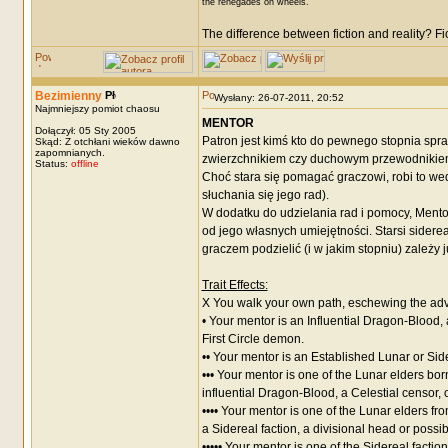
the renegades on wheels.
The difference between fiction and reality? F
Bezimienny
Wysłany: 26-07-2011, 20:52
Najmniejszy pomiot chaosu
MENTOR
Dołączył: 05 Sty 2005
Patron jest kimś kto do pewnego stopnia spr
Skąd: Z otchłani wieków dawno
zapomnianych.
zwierzchnikiem czy duchowym przewodnikiem
Status:
offline
Choć stara się pomagać graczowi, robi to we
słuchania się jego rad).
W dodatku do udzielania rad i pomocy, Mento
od jego własnych umiejętności. Starsi siderea
graczem podzielić (i w jakim stopniu) zależy 
Trait Effects:
X You walk your own path, eschewing the advi
• Your mentor is an Influential Dragon-Blood, a
First Circle demon.
•• Your mentor is an Established Lunar or Sid
••• Your mentor is one of the Lunar elders bo
influential Dragon-Blood, a Celestial censor
•••• Your mentor is one of the Lunar elders f
a Sidereal faction, a divisional head or poss
••••• Your mentor is one of the Sidereal fact