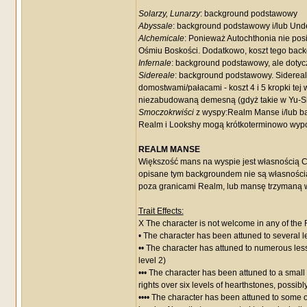
Solarzy, Lunarzy
: background podstawowy
Abyssale
: background podstawowy i/lub Un
Alchemicale
: Ponieważ Autochthonia nie posi
Ośmiu Boskości. Dodatkowo, koszt tego back
Infernale
: background podstawowy, ale dotycz
Sidereale
: background podstawowy. Sidereale
domostwami/pałacami - koszt 4 i 5 kropki tej
niezabudowaną demesną (gdyż takie w Yu-Sha
Smoczokrwiści
z wyspy:Realm Manse i/lub ba
Realm i Lookshy mogą krótkoterminowo wypoż
REALM MANSE
Większość mans na wyspie jest własnością 
opisane tym backgroundem nie są własnością
poza granicami Realm, lub mansę trzymaną 
Trait Effects:
X The character is not welcome in any of th
• The character has been attuned to several l
•• The character has attuned to numerous le
level 2)
••• The character has been attuned to a sma
rights over six levels of hearthstones, possibl
•••• The character has been attuned to some 