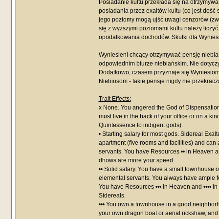
Posiadanie kultu przekłada się na otrzymywa
posiadania przez exaltów kultu (co jest doś
jego poziomy mogą ujść uwagi cenzorów (zwł
się z wyższymi poziomami kultu należy liczy
opodatkowania dochodów. Skutki dla Wyniesi
Wyniesieni chcący otrzymywać pensję niebia
odpowiednim biurze niebiańskim. Nie dotyczy 
Dodatkowo, czasem przyznaje się Wyniesion
Niebiosom - takie pensje nigdy nie przekracza
Trait Effects:
x None. You angered the God of Dispensation,
must live in the back of your office or on a kin
Quintessence to indigent gods).
• Starting salary for most gods. Sidereal Exa
apartment (five rooms and facilities) and can
servants. You have Resources •• in Heaven and
dhows are more your speed.
•• Solid salary. You have a small townhouse 
elemental servants. You always have ample fo
You have Resources ••• in Heaven and •••• in C
Sidereals.
••• You own a townhouse in a good neighborhood
your own dragon boat or aerial rickshaw, and