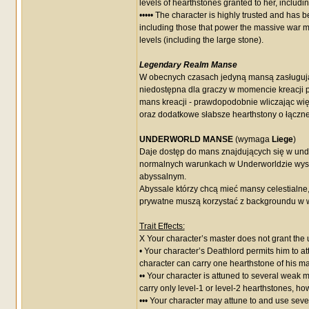
levels of hearthstones granted to her, includi
••••• The character is highly trusted and has
including those that power the massive war ma
levels (including the large stone).
Legendary Realm Manse
W obecnych czasach jedyną mansą zasługując
niedostępna dla graczy w momencie kreacji 
mans kreacji - prawdopodobnie wliczając wi
oraz dodatkowe słabsze hearthstony o łącznej
UNDERWORLD MANSE
(wymaga
Liege
)
Daje dostęp do mans znajdujących się w und
normalnych warunkach w Underworldzie wystę
abyssalnym.
Abyssale którzy chcą mieć mansy celestialne
prywatne muszą korzystać z backgroundu w w
Trait Effects:
X Your character’s master does not grant th
• Your character’s Deathlord permits him to a
character can carry one hearthstone of his mast
•• Your character is attuned to several wea
carry only level-1 or level-2 hearthstones, ho
••• Your character may attune to and use sever