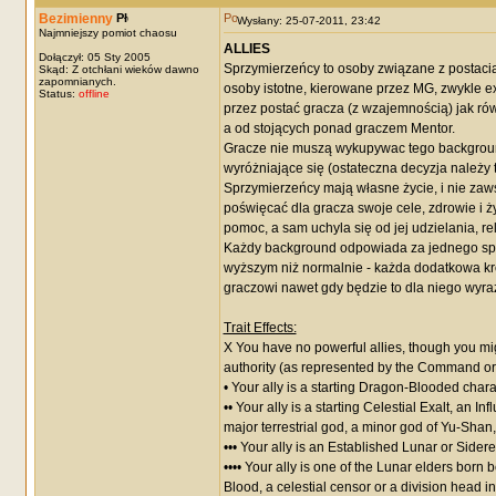
Bezimienny
Wysłany: 25-07-2011, 23:42
Najmniejszy pomiot chaosu
ALLIES
Dołączył: 05 Sty 2005
Sprzymierzeńcy to osoby związane z postacią
Skąd: Z otchłani wieków dawno
zapomnianych.
osoby istotne, kierowane przez MG, zwykle e
Status:
offline
przez postać gracza (z wzajemnością) jak r
a od stojących ponad graczem Mentor.
Gracze nie muszą wykupywac tego backgroundu
wyróżniające się (ostateczna decyzja należy
Sprzymierzeńcy mają własne życie, i nie zaw
poświęcać dla gracza swoje cele, zdrowie i ż
pomoc, a sam uchyla się od jej udzielania, 
Każdy background odpowiada za jednego sprz
wyższym niż normalnie - każda dodatkowa kr
graczowi nawet gdy będzie to dla niego wyra
Trait Effects:
X You have no powerful allies, though you mi
authority (as represented by the Command o
• Your ally is a starting Dragon-Blooded charac
•• Your ally is a starting Celestial Exalt, an 
major terrestrial god, a minor god of Yu-Shan
••• Your ally is an Established Lunar or Sider
•••• Your ally is one of the Lunar elders bor
Blood, a celestial censor or a division head i