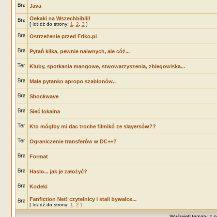
Java
Oekaki na Wszechbiblii!
[
Idź do strony:
1
,
2
,
3
]
Ostrzeżenie przed Friko.pl
Pytań kilka, pewnie naiwnych, ale cóż...
Kluby, spotkania mangowe, stwowarzyszenia, zbiegowiska...
Małe pytanko apropo szablonów..
Shockwave
Sieć lokalna
Kto mógłby mi dac troche filmikó ze slayersów??
Ograniczenie transferów w DC++?
Format
Haslo... jak je założyć?
Kodeki
Fanfiction Net! czytelnicy i stali bywalce...
[
Idź do strony:
1
,
2
]
Wyświetl tematy z o