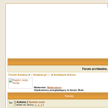
Forum archiwalne,
Forum Kotatsu
»
:: Kotatsu.pl ::..
»
Archiwum
»
Kosz
Moderator:
Moderatorzy
Użytkownicy przeglądający to forum: Brak
Tematy
[ Ankieta ]
System ocen
[
Idź do strony:
1
,
2
,
3
]