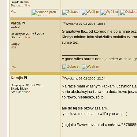
Skąd: Resko
Status:
offline
Varda
Wysłany: 07-02-2006, 18:56
ko-tek!
Granatowe tlo... od ktorego nie bola mnie oczy
Dołączyła: 23 Paź 2005
Kiedys mialam taka slodziutka malutka czarodzi
Status:
offline
sumie tez.
Grupy:
WIP
_________________
A good witch harms none, a better witch laugh
Kamjia
Wysłany: 07-02-2006, 22:54
Dołączyła: 04 Lut 2006
Na razie mam własnymi łapkami uczynioną,ale t
Skąd: Bielsk
serio abstrakcyjna i zawiera dodatkowo jeszc
Status:
offline
fiolrtowo, niebiesko, źółto...
ale do tej się przywiązałam...
tytuł: love me not, albo will'o yhe wisp. :)
[img]http://www.deviantart.com/view/28768859
_________________