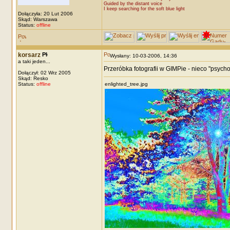
Guided by the distant voice
I keep searching for the soft blue light
Dołączyła: 20 Lut 2006
Skąd: Warszawa
Status:
offline
korsarz
Wysłany: 10-03-2006, 14:36
a taki jeden...
Przeróbka fotografii w GIMPie - nieco "psychod
Dołączył: 02 Wrz 2005
Skąd: Resko
Status:
offline
enlighted_tree.jpg