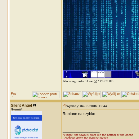
Plik ściągnięto 61 raz(y) 126,03 KB
Silent Angel
Wysłany: 04-03-2006, 12:44
*Hermit*
Robione na szybko:
_________________
At night, the town is quiet like the bottom of the ocean
I continue down the road by myself