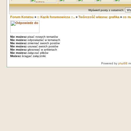
Wyświetl posty z ostatnich:
Forum Kotatsu
»
:: Kącik forumowicza ::..
»
Twórczość własna: grafika
»
co ma
Nie możesz
pisać nowych tematów
Nie możesz
odpowiadać w tematach
Nie możesz
zmieniać swoich postów
Nie możesz
usuwać swoich postów
Nie możesz
głosować w ankietach
Nie możesz
załączać plików
Możesz
ściągać załączniki
Powered by
phpBB
mo