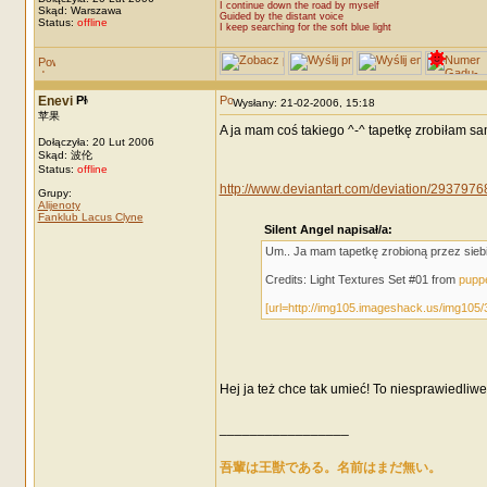
I continue down the road by myself
Skąd: Warszawa
Guided by the distant voice
Status:
offline
I keep searching for the soft blue light
Enevi
Wysłany: 21-02-2006, 15:18
苹果
A ja mam coś takiego ^-^ tapetkę zrobiłam sama
Dołączyła: 20 Lut 2006
Skąd: 波伦
Status:
offline
http://www.deviantart.com/deviation/2937976
Grupy:
Alijenoty
Fanklub Lacus Clyne
Silent Angel napisał/a:
Um.. Ja mam tapetkę zrobioną przez siebie
Credits: Light Textures Set #01 from
pupp
[url=http://img105.imageshack.us/img105/
Hej ja też chce tak umieć! To niesprawiedliw
_________________
吾輩は王獣である。名前はまだ無い。