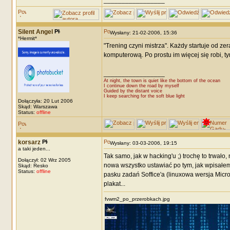
_________________
Silent Angel
Wysłany: 21-02-2006, 15:36
*Hermit*
"Trening czyni mistrza". Każdy startuje od ze
komputerową. Po prostu im więcej się robi, ty
_________________
At night, the town is quiet like the bottom of the ocean
I continue down the road by myself
Guided by the distant voice
I keep searching for the soft blue light
Dołączyła: 20 Lut 2006
Skąd: Warszawa
Status:
offline
korsarz
Wysłany: 03-03-2006, 19:15
a taki jeden...
Tak samo, jak w hacking'u ;) trochę to trwał
Dołączył: 02 Wrz 2005
nowa wszystko ustawiać po tym, jak wpisałem
Skąd: Resko
Status:
offline
pasku zadań Soffice'a (linuxowa wersja Micro
plakat...
fvwm2_po_przerobkach.jpg