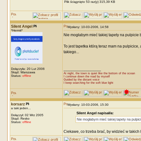
Plik ściągnięto 53 raz(y) 315,39 KB
Silent Angel
Wysłany: 10-03-2006, 14:58
*Hermit*
Nie mogłabym mieć takiej tapety na pulpicie 
To jest tapetka którą teraz mam na pulpicice
takiego...
_________________
Dołączyła: 20 Lut 2006
Skąd: Warszawa
At night, the town is quiet like the bottom of the ocean
Status:
offline
I continue down the road by myself
Guided by the distant voice
I keep searching for the soft blue light
korsarz
Wysłany: 10-03-2006, 15:30
a taki jeden...
Silent Angel napisał/a:
Dołączył: 02 Wrz 2005
Skąd: Resko
Nie mogłabym mieć takiej tapety na pulpic
Status:
offline
Ciekawe, co trzeba brać, by widzieć w takich 