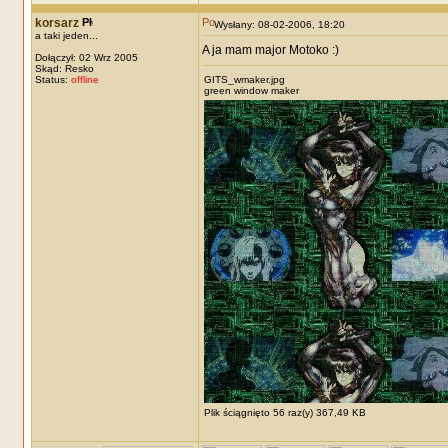
korsarz
Wysłany: 08-02-2006, 18:20
a taki jeden...
A ja mam major Motoko :)
Dołączył: 02 Wrz 2005
Skąd: Resko
Status:
offline
GITS_wmaker.jpg
green window maker
Plik ściągnięto 56 raz(y) 367,49 KB