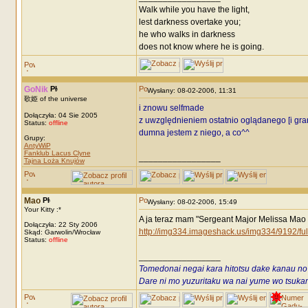
Walk while you have the light,
lest darkness overtake you;
he who walks in darkness
does not know where he is going.
GoNik
Wysłany: 08-02-2006, 11:31
歌姫 of the universe
i znowu selfmade
Dołączyła: 04 Sie 2005
z uwzględnieniem ostatnio oglądanego [i gran
Status:
offline
dumna jestem z niego, a co^^
Grupy:
AntyWiP
Fanklub Lacus Clyne
_________________
Tajna Loża Knujów
Mao
Wysłany: 08-02-2006, 15:49
Your Kitty :*
A ja teraz mam "Sergeant Major Melissa Mao f
Dołączyła: 22 Sty 2006
http://img334.imageshack.us/img334/9192/f
Skąd: Garwolin/Wrocław
Status:
offline
_________________
Tomedonai negai kara hitotsu dake kanau no
Dare ni mo yuzuritaku wa nai yume wo tsukami