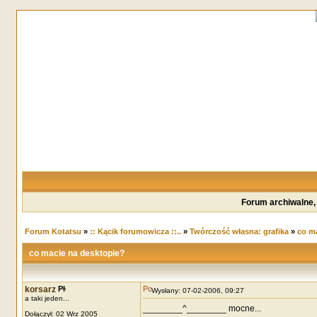
Forum archiwalne,
Forum Kotatsu
»
:: Kącik forumowicza ::..
»
Twórczość własna: grafika
»
co ma
co macie na desktopie?
korsarz
Wysłany: 07-02-2006, 09:27
a taki jeden...
________^________ mocne...
Dołączył: 02 Wrz 2005