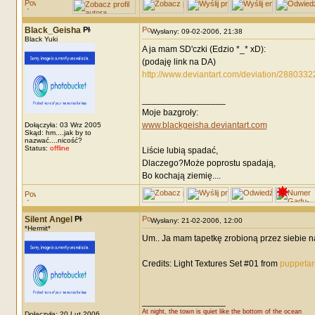
Black_Geisha
Wysłany: 09-02-2006, 21:38
Black Yuki
A ja mam SD'czki (Edzio *_* xD):
(podaję link na DA)
http://www.deviantart.com/deviation/2880332
_________________
Moje bazgroły:
www.blackgeisha.deviantart.com
Dołączyła: 03 Wrz 2005
Skąd: hm....jak by to
nazwać....nicość?
Status:
offline
Liście lubią spadać,
Dlaczego?Może poprostu spadają,
Bo kochają ziemię....
Silent Angel
Wysłany: 21-02-2006, 12:00
*Hermit*
Um.. Ja mam tapetkę zrobioną przez siebie na
Credits: Light Textures Set #01 from
puppetar
_________________
At night, the town is quiet like the bottom of the ocean
Dołączyła: 20 Lut 2006