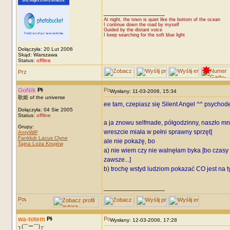
_________________
At night, the town is quiet like the bottom of the ocean
I continue down the road by myself
Guided by the distant voice
I keep searching for the soft blue light
Dołączyła: 20 Lut 2006
Skąd: Warszawa
Status:
offline
GoNik
Wysłany: 11-03-2006, 15:34
歌姫 of the universe
ee tam, czepiasz się Silent Angel ^^ psycho
Dołączyła: 04 Sie 2005
Status:
offline
a ja znowu selfmade, półgodzinny, naszło mnie
Grupy:
wreszcie miała w pełni sprawny sprzęt]
AntyWiP
Fanklub Lacus Clyne
ale nie pokażę, bo
Tajna Loża Knujów
a) nie wiem czy nie walnęłam byka [bo czasy p
zawsze...]
b) trochę wstyd ludziom pokazać CO jest na tym 
_________________
wa-totem
Wysłany: 12-03-2006, 17:28
┐(￣ー￣)┌