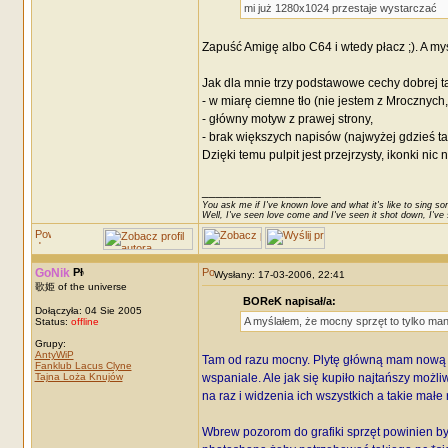
mi już 1280x1024 przestaje wystarczać
Zapuść Amigę albo C64 i wtedy płacz ;). A myś
Jak dla mnie trzy podstawowe cechy dobrej t
- w miarę ciemne tło (nie jestem z Mrocznych, 
- główny motyw z prawej strony,
- brak większych napisów (najwyżej gdzieś ta
Dzięki temu pulpit jest przejrzysty, ikonki ni
_________________
You ask me if I've known love and what it's like to sing son
Well, I've seen love come and I've seen it shot down, I've s
GoNik
Wysłany: 17-03-2006, 22:41
歌姫 of the universe
BOReK napisał/a:
Dołączyła: 04 Sie 2005
A myślałem, że mocny sprzęt to tylko mani
Status:
offline
Grupy:
AntyWiP
Tam od razu mocny. Plytę główną mam nową bo 
Fanklub Lacus Clyne
Tajna Loża Knujów
wspaniale. Ale jak się kupiło najtańszy możli
na raz i widzenia ich wszystkich a takie małe
Wbrew pozorom do grafiki sprzęt powinien być