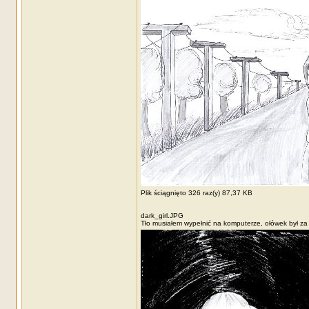
Plik ściągnięto 326 raz(y) 87,37 KB
dark_girl.JPG
Tło musiałem wypełnić na komputerze, ołówek był za j