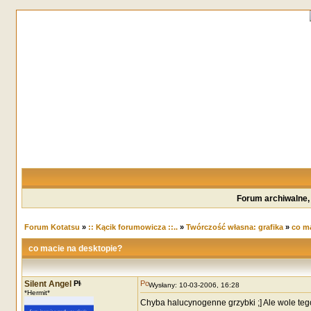
Forum archiwalne,
Forum Kotatsu
»
:: Kącik forumowicza ::..
»
Twórczość własna: grafika
»
co ma
co macie na desktopie?
Silent Angel
Wysłany: 10-03-2006, 16:28
*Hermit*
Chyba halucynogenne grzybki ;] Ale wole teg