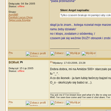
*pada przerażona*
Dołączyła: 04 Sie 2005
Status:
offline
Silent Angel napisał/a:
Grupy:
AntyWiP
Tylko czasem brakuje mi pamięci aby cok
Fanklub Lacus Clyne
Tajna Loża Knujów
skąd ja to znam... kolega rozwiał moje marze
ramu żeby działało'
no i klops, zostałam z siódemką :/
czasem jak się weźmie DUŻY obrazek i zrobi mu s
_________________
BOReK
Wysłany: 17-03-2006, 23:28
Dołączył: 15 Lip 2005
Dobra dobra, mi na Amidze 500+ starczało pam
Status:
offline
tu ^_^.
A co do ikonek - ja tam lubię twórczy bajzel 
O_o - skończyło się babci sr....).
_________________
You ask me if I've known love and what it's like to sing son
Well, I've seen love come and I've seen it shot down, I've s