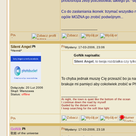
photoshopa żeby potrzebować takiego pc *si
Co do zasłaniania ikonek: trzymać wszystko na
ogóle MOŻNA go zrobić podwójnym...
_________________
Silent Angel
Wysłany: 17-03-2006, 23:06
*Hermit*
GoNik napisał/a:
Silent Angel
, to twoja rozdziałka czy ty
To chyba jednak muszę Cię przeazić bo ja na t
brakuje mi pamięci aby cokolwiek zrobić w Pho
Dołączyła: 20 Lut 2006
Skąd: Warszawa
Status:
offline
_________________
At night, the town is quiet like the bottom of the ocean
I continue down the road by myself
Guided by the distant voice
I keep searching for the soft blue light
GoNik
Wysłany: 17-03-2006, 23:18
歌姫 of the universe