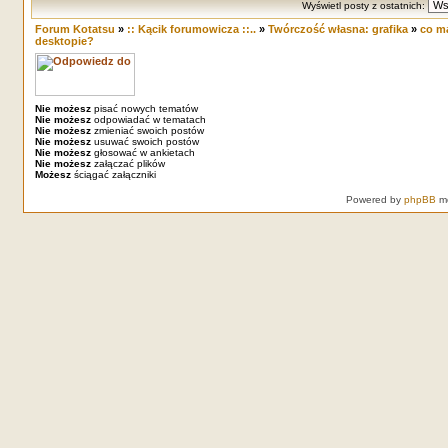
Wyświetl posty z ostatnich:
Forum Kotatsu
»
:: Kącik forumowicza ::..
»
Twórczość własna: grafika
»
co m
desktopie?
Nie możesz
pisać nowych tematów
Nie możesz
odpowiadać w tematach
Nie możesz
zmieniać swoich postów
Nie możesz
usuwać swoich postów
Nie możesz
głosować w ankietach
Nie możesz
załączać plików
Możesz
ściągać załączniki
Powered by
phpBB
mo