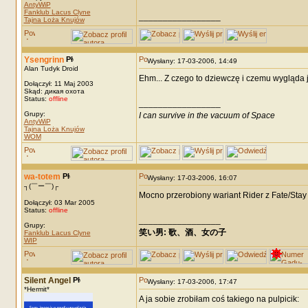
AntyWiP
Fanklub Lacus Clyne
_________________
Tajna Loża Knujów
Ysengrinn
Wysłany: 17-03-2006, 14:49
Alan Tudyk Droid
Ehm... Z czego to dziewczę i czemu wygląda 
Dołączył: 11 Maj 2003
Skąd: дикая охота
Status:
offline
_________________
Grupy:
I can survive in the vacuum of Space
AntyWiP
Tajna Loża Knujów
WOM
wa-totem
Wysłany: 17-03-2006, 16:07
┐(￣ー￣)┌
Mocno przerobiony wariant Rider z Fate/Stay 
Dołączył: 03 Mar 2005
Status:
offline
_________________
Grupy:
笑い男: 歌、酒、女の子 DRM: terror
Fanklub Lacus Clyne
WIP
Silent Angel
Wysłany: 17-03-2006, 17:47
*Hermit*
A ja sobie zrobiłam coś takiego na pulpicik: