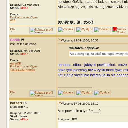
no wiesz GoNik... narobić ludziom smaku i nic
Dołączył: 03 Mar 2005
Ale założę się, że jakiś roznegliżowany bizo
Status:
offline
Grupy:
_________________
Fanklub Lacus Clyne
WIP
笑い男: 歌、酒、女の子 DRM: terror
GoNik
Wysłany: 13-03-2006, 10:57
歌姫 of the universe
wa-totem napisał/a:
Dołączyła: 04 Sie 2005
Ale założę się, że jakiś roznegliżowany b
Status:
offline
Grupy:
AntyWiP
annooo... ettoo... jakby to powiedzieć... może i
Fanklub Lacus Clyne
Tajna Loża Knujów
poza tym: pierwszy raz w życiu mam żywą os
Tot, ciebie faceci nie interesują, to nie podoba
_________________
korsarz
Wysłany: 17-03-2006, 12:10
a taki jeden...
A co powiecie o tym? ^___^
Dołączył: 02 Wrz 2005
Skąd: Resko
Status:
offline
lost_road.JPG