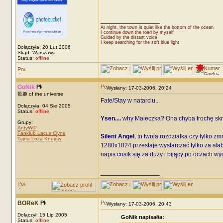
_________________
At night, the town is quiet like the bottom of the ocean
I continue down the road by myself
Guided by the distant voice
I keep searching for the soft blue light
Dołączyła: 20 Lut 2006
Skąd: Warszawa
Status:
offline
GoNik
Wysłany: 17-03-2006, 20:24
歌姫 of the universe
Fate/Stay w natarciu...
Dołączyła: 04 Sie 2005
Status:
offline
Ysen....
why Maieczka? Ona chyba trochę skro
Grupy:
AntyWiP
Fanklub Lacus Clyne
Silent Angel
, to twoja rozdziałka czy tylko 
Tajna Loża Knujów
1280x1024 przestaje wystarczać tylko za słab
napis cosik się za duży i bijący po oczach wyda
_________________
BOReK
Wysłany: 17-03-2006, 20:43
Dołączył: 15 Lip 2005
GoNik napisał/a:
Status:
offline