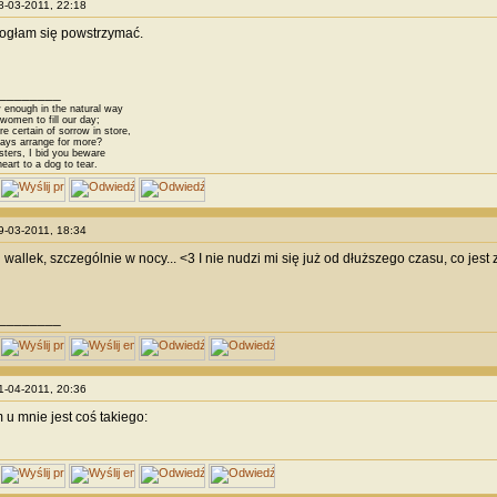
28-03-2011, 22:18
ogłam się powstrzymać.
________
 enough in the natural way
omen to fill our day;
 certain of sorrow in store,
ys arrange for more?
sters, I bid you beware
eart to a dog to tear.
29-03-2011, 18:34
wallek, szczególnie w nocy... <3 I nie nudzi mi się już od dłuższego czasu, co jest 
________
01-04-2011, 20:36
u mnie jest coś takiego: