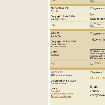
NecroMac
Wysłany: 
Biri biri!
btw
Dołączył: 16 Maj 2010
Uwielbiam o
Status:
offline
Athi
Wysłany: 
Apple Girl
- dawno ni
Dołączyła: 21 Kwi 2007
Skąd: Gliwice
Status:
offline
_________
I looked at the
Grupy:
And cut myself 
Omertà
I danced with t
Till time went 
GoNik
Wysłany: 
歌姫 of the universe
OMFGLEGA
Dołączyła: 04 Sie 2005
Status:
offline
Khem.
Grupy:
Znaczy.
AntyWiP
Fanklub Lacus Clyne
Zdecydował
Tajna Loża Knujów
_________