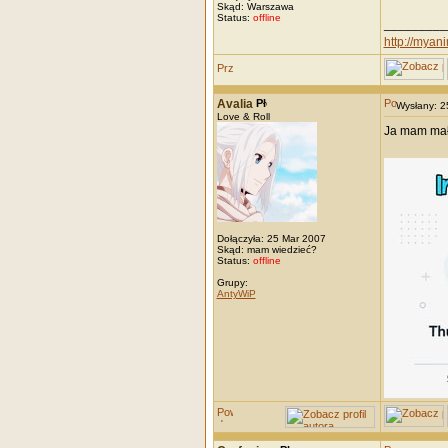
Skąd: Warszawa
Status:
offline
_________
http://myanim
Avalia
Wysłany: 
Love & Roll
Ja mam mało
Dołączyła: 25 Mar 2007
Skąd: mam wiedzieć?
Status:
offline
Grupy:
AntyWiP