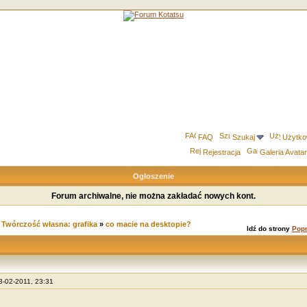
FAQ
Szukaj
Użytko
Rejestracja
Galeria Avata
Ogłoszenie
Forum archiwalne, nie można zakładać nowych kont.
»
Twórczość własna: grafika
»
co macie na desktopie?
Idź do strony
Popr
23-02-2011, 23:31