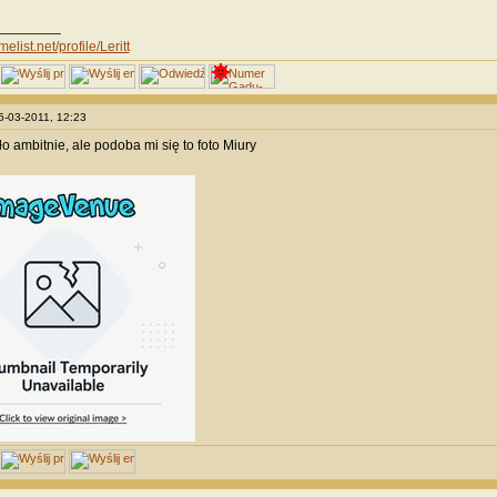
________
elist.net/profile/Leritt
25-03-2011, 12:23
 ambitnie, ale podoba mi się to foto Miury