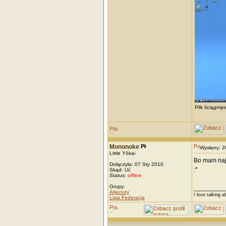
Plik ściągnię
Mononoke
Wysłany: 
Little Yōkai
Bo mam najb
Dołączyła: 07 Sty 2010
:*
Skąd: Uć
Status:
offline
Grupy:
_________
Alijenoty
I love talking a
Lisia Federacja