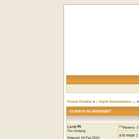
Forum Kotatsu
»
:: Kącik forumowicza ::..
co macie na desktopie?
Leritt
Wysłany: 
The Undying
a to moje :)
Dołączył: 18 Paź 2010