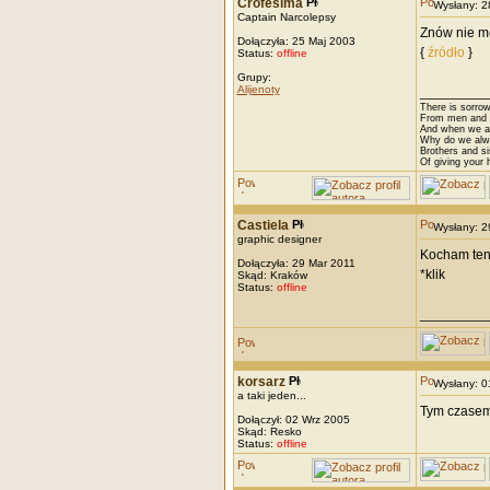
Crofesima
Wysłany: 
Captain Narcolepsy
Znów nie m
Dołączyła: 25 Maj 2003
{
źródło
}
Status:
offline
Grupy:
Alijenoty
_________
There is sorrow
From men and w
And when we are
Why do we alwa
Brothers and si
Of giving your h
Castiela
Wysłany: 
graphic designer
Kocham ten 
Dołączyła: 29 Mar 2011
*klik
Skąd: Kraków
Status:
offline
_________
korsarz
Wysłany: 
a taki jeden...
Tym czasem 
Dołączył: 02 Wrz 2005
Skąd: Resko
Status:
offline