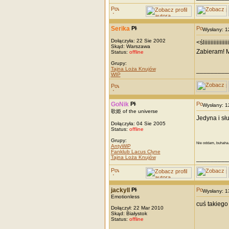
Serika
Wysłany: 
Dołączyła: 22 Sie 2002
<śliiiiiiiiiiiiiiiii
Skąd: Warszawa
Zabieram! M
Status:
offline
Grupy:
Tajna Loża Knujów
_________
WIP
GoNik
Wysłany: 
歌姫 of the universe
Jedyna i sł
Dołączyła: 04 Sie 2005
Status:
offline
Grupy:
Nie oddam, buhaha
AntyWiP
Fanklub Lacus Clyne
Tajna Loża Knujów
_________
jackyll
Wysłany: 
Emotionless
cuś takiego
Dołączył: 22 Mar 2010
Skąd: Białystok
Status:
offline