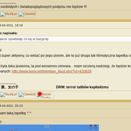
________
sobistych i światopoglądowych podpisu nie będzie !!!
13-04-2011, 16:18
 napisał/a:
jakoś spodobały mi się te bazgroły.
!
 super aktywny, co widać po jego pixivie, ale to już druga tak klimatyczna tapetka o
była taka jesienna, ta jest wiosenno-zimowa... mam szczerą nadzieję, że będzie ko
wanych:
http://www.pixiv.net/member_illust.php?id=420928
________
、酒、女の子 DRM: terror talibów kapitalizmu
14-04-2011, 20:23
m taką tapetkę ^.^.
PG