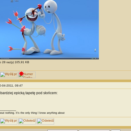
to 28 raz(y) 105,91 KB
20-04-2011, 09:47
ardziej epicką tapetę pod słońcem:
________
bout nothing. It's the only thing I know anything about