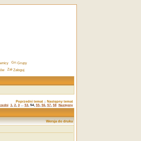
wnicy
Grupy
rów
Zaloguj
Poprzedni temat
Następny temat
::
zedni
1
,
2
,
3
...
53
,
54
,
55
,
56
,
57
,
58
Następny
Wersja do druku