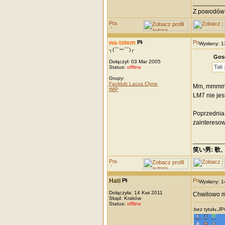
_________
Z powodów o
wa-totem
Wysłany: 
┐(￣ー￣)┌
Goso
Dołączył: 03 Mar 2005
Tak 
Status:
offline
Grupy:
Fanklub Lacus Clyne
Mm, mmmm
WIP
LM7 nie jest
Poprzednia 
zaintereso
_________
笑い男: 歌
Hati
Wysłany: 
Dołączyła: 14 Kwi 2011
Chwilowo ma
Skąd: Kraków
Status:
offline
bez tytułu.J