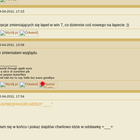
04-04-2011, 17:23
pcje zmieniających się tapet w win 7, co dziennie coś nowego na tapecie :))
05-04-2011, 13:58
e zmieniałam wyglądu.
________
 world through apple eyes
a slice of sunshine pie
he peanut butterflies
and told me to say hello but wave goodbye
12-04-2011, 17:54
SPBBQFANGIRLMODO*____*
am się w końcu i pokaz slajdów chwilowo idzie w odstawkę >___>
________